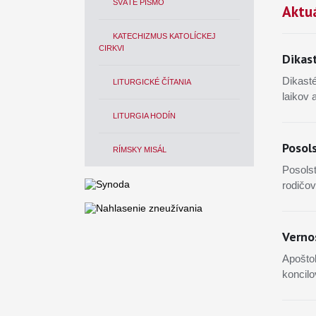
SVÄTÉ PÍSMO
Aktuá
KATECHIZMUS KATOLÍCKEJ
CIRKVI
Dikas
Dikasté
LITURGICKÉ ČÍTANIA
laikov 
LITURGIA HODÍN
Posol
RÍMSKY MISÁL
Posols
rodičov
Vernos
Apoštol
koncilo