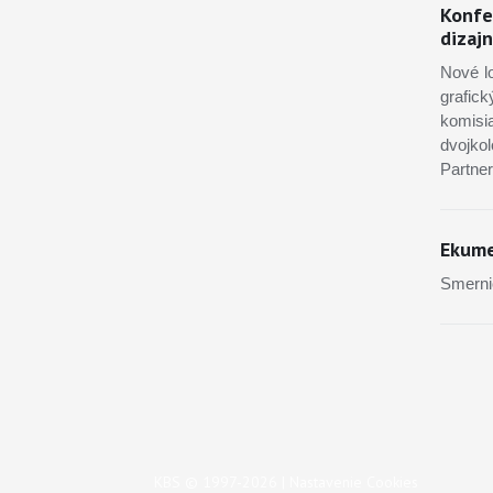
Konfe
dizaj
Nové lo
grafic
komisi
dvojko
Partne
Ekume
Smerni
KBS © 1997-2026 |
Nastavenie Cookies