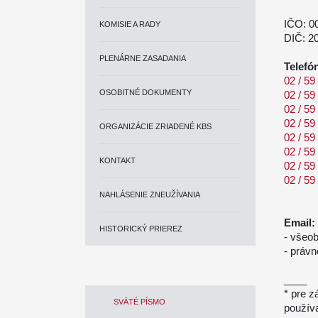
IČO: 0
KOMISIE A RADY
DIČ: 2
PLENÁRNE ZASADANIA
Telefón
02 / 59
OSOBITNÉ DOKUMENTY
02 / 59
02 / 59
02 / 59
ORGANIZÁCIE ZRIADENÉ KBS
02 / 59
02 / 59
KONTAKT
02 / 59
02 / 59
NAHLÁSENIE ZNEUŽÍVANIA
Email:
HISTORICKÝ PRIEREZ
- všeo
- právn
____
*
pre z
SVÄTÉ PÍSMO
používa