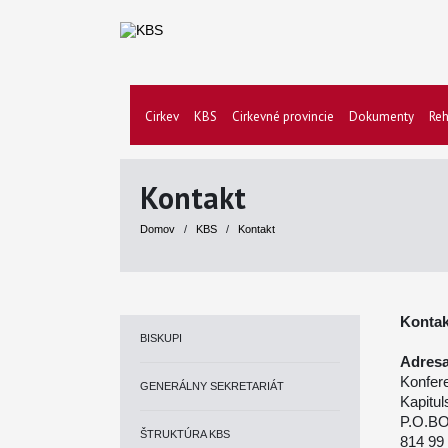
Cirkev
KBS
Cirkevné provincie
Dokumenty
Reh
Kontakt
Domov
/
KBS
/
Kontakt
Kontak
BISKUPI
Adresa
Konfer
GENERÁLNY SEKRETARIÁT
Kapitul
P.O.BO
ŠTRUKTÚRA KBS
814 99 