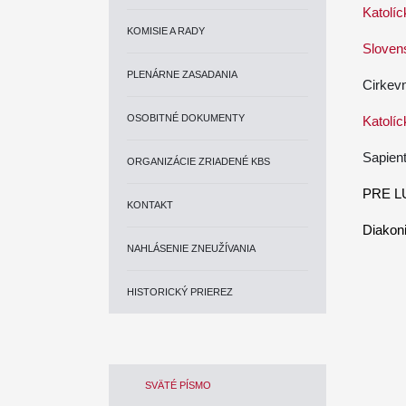
Katolíc
KOMISIE A RADY
Slovens
PLENÁRNE ZASADANIA
Cirkev
OSOBITNÉ DOKUMENTY
Katolíc
Sapient
ORGANIZÁCIE ZRIADENÉ KBS
PRE L
KONTAKT
Diakoni
NAHLÁSENIE ZNEUŽÍVANIA
HISTORICKÝ PRIEREZ
SVÄTÉ PÍSMO