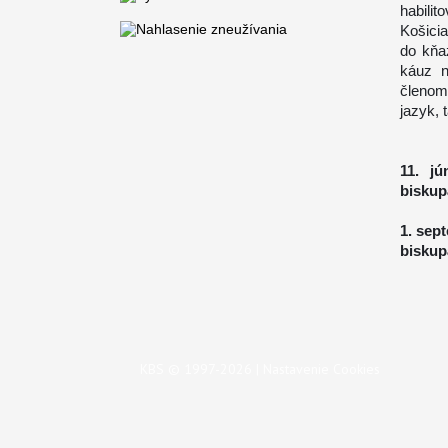
habilit
Košicia
do kňa
káuz n
členom
jazyk, 
11. j
biskup
1. sep
biskup
KBS © 1997-2026 |
Nastavenie Cookies