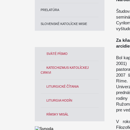
PRELATÚRA
Študov
seminá
Cyrilo
SLOVENSKÉ KATOLÍCKE MISIE
vyštudo
Za kňa
arcidi
SVÄTÉ PÍSMO
Bol kap
2001)
KATECHIZMUS KATOLÍCKEJ
pastor
CIRKVI
2007 š
Ríme.
Univer
LITURGICKÉ ČÍTANIA
predná
rodiny 
LITURGIA HODÍN
Ružomb
pre ve
RÍMSKY MISÁL
V rok
Filozof