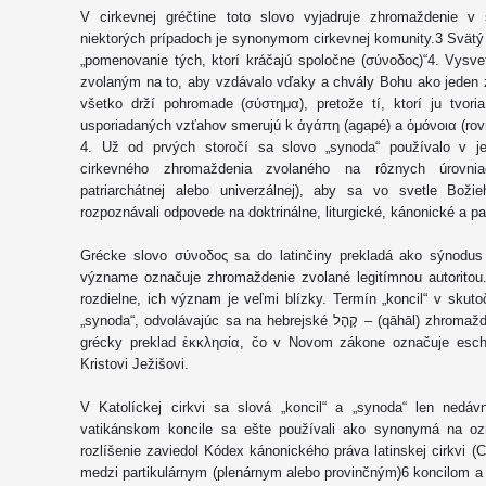
V cirkevnej gréčtine toto slovo vyjadruje zhromaždenie v
niektorých prípadoch je synonymom cirkevnej komunity.3 Svätý J
„pomenovanie tých, ktorí kráčajú spoločne (σύνoδος)“4. Vysve
zvolaným na to, aby vzdávalo vďaky a chvály Bohu ako jeden zb
všetko drží pohromade (σύστημα), pretože tí, ktorí ju tvori
usporiadaných vzťahov smerujú k ἀγάπη (agapé) a ὁμόνοια (ro
4. Už od prvých storočí sa slovo „synoda“ používalo v 
cirkevného zhromaždenia zvolaného na rôznych úrovniach
patriarchátnej alebo univerzálnej), aby sa vo svetle Bo
rozpoznávali odpovede na doktrinálne, liturgické, kánonické a pa
Grécke slovo σύνoδος sa do latinčiny prekladá ako sýnodus
význame označuje zhromaždenie zvolané legitímnou autoritou.
rozdielne, ich význam je veľmi blízky. Termín „koncil“ v sku
„synoda“, odvolávajúc sa na hebrejské קָהָל – (qāhāl) zhromaždenie zvolané Pánom – a na jeho tradičný
grécky preklad ἐκκλησία, čo v Novom zákone označuje esch
Kristovi Ježišovi.
V Katolíckej cirkvi sa slová „koncil“ a „synoda“ len nedá
vatikánskom koncile sa ešte používali ako synonymá na oz
rozlíšenie zaviedol Kódex kánonického práva latinskej cirkvi (C
medzi partikulárnym (plenárnym alebo provinčným)6 koncilom a