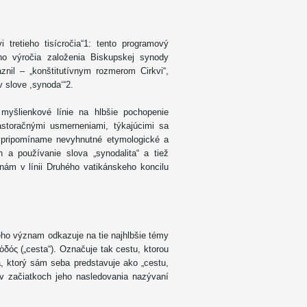
 tretieho tisícročia“1: tento programový
teho výročia založenia Biskupskej synody
nil – „konštitutívnym rozmerom Cirkvi“,
v slove ,synodaʻ“2.
myšlienkové línie na hlbšie pochopenie
storačnými usmerneniami, týkajúcimi sa
e pripomíname nevyhnutné etymologické a
 a používanie slova „synodalita“ a tiež
 nám v línii Druhého vatikánskeho koncilu
orého význam odkazuje na tie najhlbšie témy
ὁδός („cesta“). Označuje tak cestu, ktorou
, ktorý sám seba predstavuje ako „cestu,
i v začiatkoch jeho nasledovania nazývaní