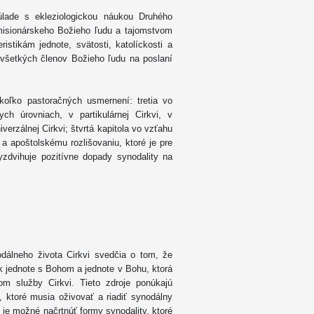
súlade s ekleziologickou náukou Druhého
 misionárskeho Božieho ľudu a tajomstvom
istikám jednote, svätosti, katolíckosti a
 všetkých členov Božieho ľudu na poslaní
koľko pastoračných usmernení: tretia vo
h úrovniach, v partikulárnej Cirkvi, v
verzálnej Cirkvi; štvrtá kapitola vo vzťahu
 apoštolskému rozlišovaniu, ktoré je pre
yzdvihuje pozitívne dopady synodality na
dálneho života Cirkvi svedčia o tom, že
k jednote s Bohom a jednote v Bohu, ktorá
om služby Cirkvi. Tieto zdroje ponúkajú
, ktoré musia oživovať a riadiť synodálny
e je možné načrtnúť formy synodality, ktoré