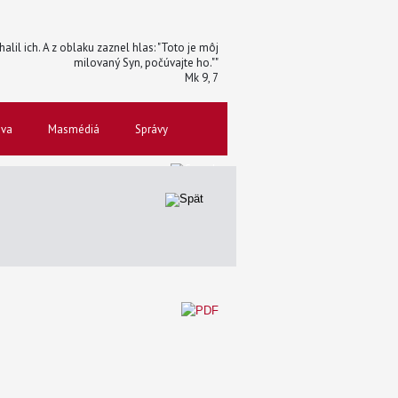
halil ich. A z oblaku zaznel hlas: "Toto je môj
milovaný Syn, počúvajte ho.""
Mk 9, 7
ova
Masmédiá
Správy