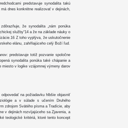
edchodcami predstavuje synodalita takú
a má dnes konkrétne realizovať v dejinách,
zdôrazňuje, že synodalita „nám ponúka
chickej služby“14 a že na základe náuky o
elizácie.16 Z toho vyplýva, že uskutočnenie
skeho elánu, zahŕňajúceho celý Boží ľud.
anov: predstavuje totiž pozvanie spoločne
opená synodalita ponúka také chápanie a
oje miesto v logike vzájomnej výmeny darov
 odpovedať na požiadavku hlbšie objasniť
leziológie a v súlade s učením Druhého
nym zdrojom Svätého písma a Tradície, aby
e v dejinách rozvíjajúceho sa Zjavenia, a
é teologické kritériá, ktoré tento koncept