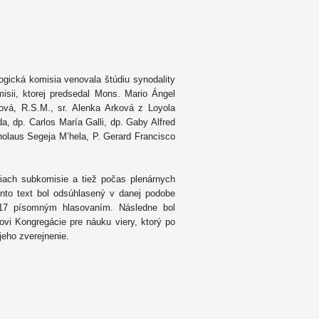
ogická komisia venovala štúdiu synodality
misii, ktorej predsedal Mons. Mario Ángel
enová, R.S.M., sr. Alenka Arková z Loyola
a, dp. Carlos María Galli, dp. Gaby Alfred
olaus Segeja M’hela, P. Gerard Francisco
tiach subkomisie a tiež počas plenárnych
nto text bol odsúhlasený v danej podobe
017 písomným hlasovaním. Následne bol
tovi Kongregácie pre náuku viery, ktorý po
jeho zverejnenie.