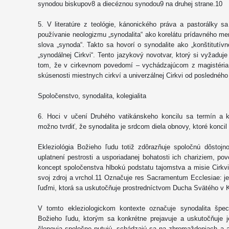
synodou biskupov8 a diecéznou synodou9 na druhej strane.10
5. V literatúre z teológie, kánonického práva a pastorálky s
používanie neologizmu „synodalita“ ako korelátu prídavného m
slova „synoda“. Takto sa hovorí o synodalite ako „konštitutí
„synodálnej Cirkvi“. Tento jazykový novotvar, ktorý si vyžaduj
tom, že v cirkevnom povedomí – vychádzajúcom z magistéria 
skúsenosti miestnych cirkví a univerzálnej Cirkvi od posledného
Spoločenstvo, synodalita, kolegialita
6. Hoci v učení Druhého vatikánskeho koncilu sa termín a 
možno tvrdiť, že synodalita je srdcom diela obnovy, ktoré koncil 
Ekleziológia Božieho ľudu totiž zdôrazňuje spoločnú dôstojn
uplatnení pestrosti a usporiadanej bohatosti ich chariziem, pov
koncept spoločenstva hlbokú podstatu tajomstva a misie Cirkv
svoj zdroj a vrchol.11 Označuje res Sacramentum Ecclesiae: j
ľuďmi, ktorá sa uskutočňuje prostredníctvom Ducha Svätého v Kr
V tomto ekleziologickom kontexte označuje synodalita špec
Božieho ľudu, ktorým sa konkrétne prejavuje a uskutočňuje je
členovia spoločne putujú, schádzajú sa na zhromaždeniach a a