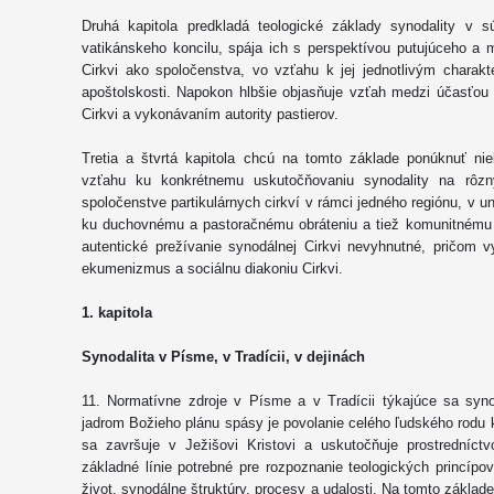
Druhá kapitola predkladá teologické základy synodality v 
vatikánskeho koncilu, spája ich s perspektívou putujúceho a
Cirkvi ako spoločenstva, vo vzťahu k jej jednotlivým charakter
apoštolskosti. Napokon hlbšie objasňuje vzťah medzi účasťou
Cirkvi a vykonávaním autority pastierov.
Tretia a štvrtá kapitola chcú na tomto základe ponúknuť nie
vzťahu ku konkrétnemu uskutočňovaniu synodality na rôznyc
spoločenstve partikulárnych cirkví v rámci jedného regiónu, v uni
ku duchovnému a pastoračnému obráteniu a tiež komunitnému a
autentické prežívanie synodálnej Cirkvi nevyhnutné, pričom v
ekumenizmus a sociálnu diakoniu Cirkvi.
1. kapitola
Synodalita v Písme, v Tradícii, v dejinách
11. Normatívne zdroje v Písme a v Tradícii týkajúce sa syno
jadrom Božieho plánu spásy je povolanie celého ľudského rodu 
sa završuje v Ježišovi Kristovi a uskutočňuje prostredníctv
základné línie potrebné pre rozpoznanie teologických princípov
život, synodálne štruktúry, procesy a udalosti. Na tomto základ