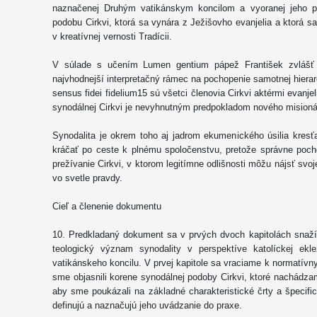
naznačenej Druhým vatikánskym koncilom a vyoranej jeho pr
podobu Cirkvi, ktorá sa vynára z Ježišovho evanjelia a ktorá s
v kreatívnej vernosti Tradícii.
V súlade s učením Lumen gentium pápež František zvlášť 
najvhodnejší interpretačný rámec na pochopenie samotnej hierar
sensus fidei fidelium15 sú všetci členovia Cirkvi aktérmi evanj
synodálnej Cirkvi je nevyhnutným predpokladom nového misionár
Synodalita je okrem toho aj jadrom ekumenického úsilia kresť
kráčať po ceste k plnému spoločenstvu, pretože správne poch
prežívanie Cirkvi, v ktorom legitímne odlišnosti môžu nájsť sv
vo svetle pravdy.
Cieľ a členenie dokumentu
10. Predkladaný dokument sa v prvých dvoch kapitolách snaží
teologický význam synodality v perspektíve katolíckej ek
vatikánskeho koncilu. V prvej kapitole sa vraciame k normatív
sme objasnili korene synodálnej podoby Cirkvi, ktoré nachádzam
aby sme poukázali na základné charakteristické črty a špecifick
definujú a naznačujú jeho uvádzanie do praxe.