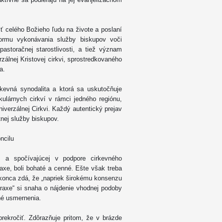
 celého Božieho ľudu na živote a poslaní
 formu vykonávania služby biskupov voči
astoračnej starostlivosti, a tiež význam
rzálnej Kristovej cirkvi, sprostredkovaného
a.
irkevná synodalita a ktorá sa uskutočňuje
kulárnych cirkví v rámci jedného regiónu,
niverzálnej Cirkvi. Každý autentický prejav
tnej služby biskupov.
ncilu
 a spočívajúcej v podpore cirkevného
axe, boli bohaté a cenné. Ešte však treba
konca zdá, že „napriek širokému konsenzu
praxe“ si snaha o nájdenie vhodnej podoby
né usmernenia.
prekročiť. Zdôrazňuje pritom, že v brázde