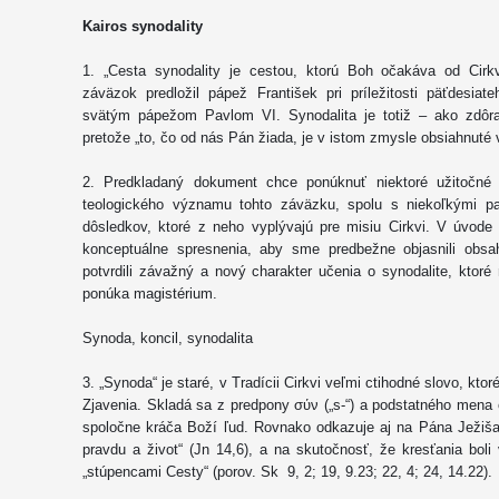
Kairos synodality
1. „Cesta synodality je cestou, ktorú Boh očakáva od Cirkvi
záväzok predložil pápež František pri príležitosti päťdesia
svätým pápežom Pavlom VI. Synodalita je totiž – ako zdôraz
pretože „to, čo od nás Pán žiada, je v istom zmysle obsiahnuté 
2. Predkladaný dokument chce ponúknuť niektoré užitočné 
teologického významu tohto záväzku, spolu s niekoľkými pa
dôsledkov, ktoré z neho vyplývajú pre misiu Cirkvi. V úvod
konceptuálne spresnenia, aby sme predbežne objasnili obsah
potvrdili závažný a nový charakter učenia o synodalite, ktoré
ponúka magistérium.
Synoda, koncil, synodalita
3. „Synoda“ je staré, v Tradícii Cirkvi veľmi ctihodné slovo, kt
Zjavenia. Skladá sa z predpony σύν ­(„s-“) a podstatného mena 
spoločne kráča Boží ľud. Rovnako odkazuje aj na Pána Ježiša
pravdu a život“ (Jn 14,6), a na skutočnosť, že kresťania bol
„stúpencami Cesty“ (porov. Sk 9, 2; 19, 9.23; 22, 4; 24, 14.22).