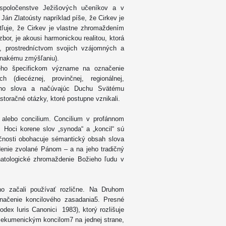
 spoločenstve Ježišových učeníkov a v
án Zlatoústy napríklad píše, že Cirkev je
tľuje, že Cirkev je vlastne zhromaždením
or, je akousi harmonickou realitou, ktorá
a, prostredníctvom svojich vzájomných a
vnakému zmýšľaniu).
jeho špecifickom význame na označenie
 (diecéznej, provinčnej, regionálnej,
žieho slova a načúvajúc Duchu Svätému
storačné otázky, ktoré postupne vznikali.
 alebo concilium. Concilium v profánnom
 Hoci korene slov „synoda“ a „koncil“ sú
točnosti obohacuje sémantický obsah slova
atologické zhromaždenie Božieho ľudu v
vno začali používať rozlične. Na Druhom
načenie koncilového zasadania5. Presné
odex Iuris Canonici 1983), ktorý rozlišuje
 ekumenickým koncilom7 na jednej strane,