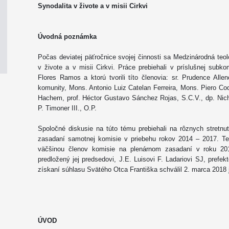
Synodalita v živote a v misii Cirkvi
Úvodná poznámka
Počas deviatej päťročnice svojej činnosti sa Medzinárodná teol
v živote a v misii Cirkvi. Práce prebiehali v príslušnej subko
Flores Ramos a ktorú tvorili títo členovia: sr. Prudence All
komunity, Mons. Antonio Luiz Catelan Ferreira, Mons. Piero Cod
Hachem, prof. Héctor Gustavo Sánchez Rojas, S.C.V., dp. Nich
P. Timoner III., O.P.
Spoločné diskusie na túto tému prebiehali na rôznych stretnu
zasadaní samotnej komisie v priebehu rokov 2014 – 2017. Te
väčšinou členov komisie na plenárnom zasadaní v roku 2
predložený jej predsedovi, J.E. Luisovi F. Ladariovi SJ, prefek
získaní súhlasu Svätého Otca Františka schválil 2. marca 2018 
ÚVOD