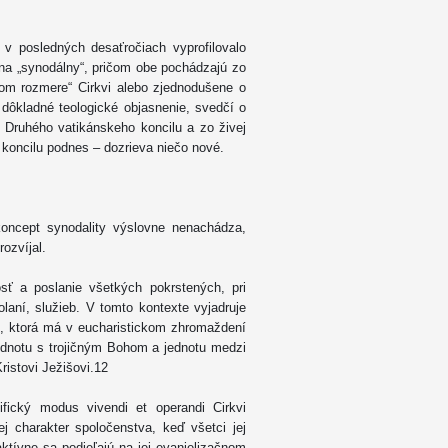
a v posledných desaťročiach vyprofilovalo
ena „synodálny“, pričom obe pochádzajú zo
vnom rozmere“ Cirkvi alebo zjednodušene o
e dôkladné teologické objasnenie, svedčí o
Druhého vatikánskeho koncilu a zo živej
 koncilu podnes – dozrieva niečo nové.
koncept synodality výslovne nenachádza,
rozvíjal.
osť a poslanie všetkých pokrstených, pri
olaní, služieb. V tomto kontexte vyjadruje
i, ktorá má v eucharistickom zhromaždení
ednotu s trojičným Bohom a jednotu medzi
istovi Ježišovi.12
ifický modus vivendi et operandi Cirkvi
j charakter spoločenstva, keď všetci jej
ktívne sa podieľajú na jej evanjelizačnom