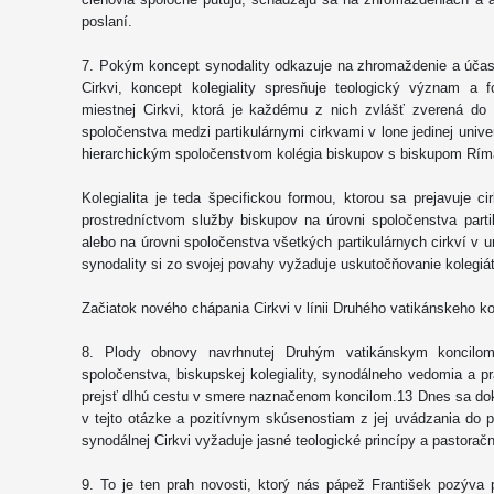
poslaní.
7. Pokým koncept synodality odkazuje na zhromaždenie a účasť
Cirkvi, koncept kolegiality spresňuje teologický význam a
miestnej Cirkvi, ktorá je každému z nich zvlášť zverená do p
spoločenstva medzi partikulárnymi cirkvami v lone jedinej unive
hierarchickým spoločenstvom kolégia biskupov s biskupom Rím
Kolegialita je teda špecifickou formou, ktorou sa prejavuje c
prostredníctvom služby biskupov na úrovni spoločenstva parti
alebo na úrovni spoločenstva všetkých partikulárnych cirkví v u
synodality si zo svojej povahy vyžaduje uskutočňovanie kolegiá
Začiatok nového chápania Cirkvi v línii Druhého vatikánskeho ko
8. Plody obnovy navrhnutej Druhým vatikánskym koncilom
spoločenstva, biskupskej kolegiality, synodálneho vedomia a pr
prejsť dlhú cestu v smere naznačenom koncilom.13 Dnes sa do
v tejto otázke a pozitívnym skúsenostiam z jej uvádzania do 
synodálnej Cirkvi vyžaduje jasné teologické princípy a pastorač
9. To je ten prah novosti, ktorý nás pápež František pozýva 