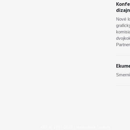
Konfe
dizaj
Nové lo
grafic
komisi
dvojko
Partne
Ekume
Smerni
KBS © 1997-2026 |
Nastavenie Cookies