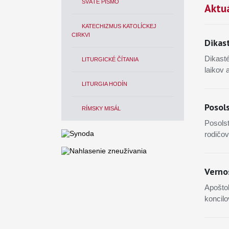
SVÄTÉ PÍSMO
Aktuá
KATECHIZMUS KATOLÍCKEJ
CIRKVI
Dikas
Dikasté
LITURGICKÉ ČÍTANIA
laikov 
LITURGIA HODÍN
Posol
RÍMSKY MISÁL
Posols
rodičov
Vernos
Apoštol
koncilo