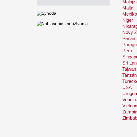
Malajzi
Malta
Mexiko
Niger
Nikara
Nový Z
Panam
Paragu
Peru
Singap
Srí La
Tajwan
Tanzán
Tureck
USA
Urugua
Venezu
Vietna
Zambi
Zimba