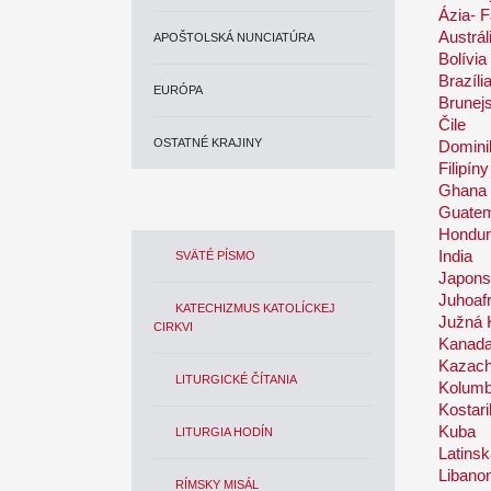
Ázia- 
Austrál
APOŠTOLSKÁ NUNCIATÚRA
Bolívia
Brazíli
EURÓPA
Brunej
Čile
OSTATNÉ KRAJINY
Domini
Filipíny
Ghana
Guatem
Hondu
India
SVÄTÉ PÍSMO
Japons
Juhoafr
KATECHIZMUS KATOLÍCKEJ
Južná 
CIRKVI
Kanad
Kazach
LITURGICKÉ ČÍTANIA
Kolumb
Kostar
Kuba
LITURGIA HODÍN
Latins
Libano
RÍMSKY MISÁL