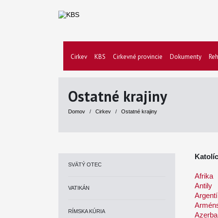
Cirkev
KBS
Cirkevné provincie
Dokumenty
Reh
Ostatné krajiny
Domov
/
Cirkev
/
Ostatné krajiny
Katolíc
SVÄTÝ OTEC
Afrika
Antily
VATIKÁN
Argent
Armén
RÍMSKA KÚRIA
Azerba