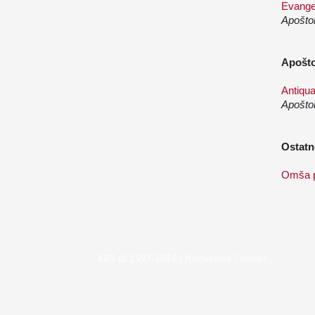
Evangel
Apoštol
Apošto
Antiqua
Apoštol
Ostat
Omša p
KBS © 1997-2026 |
Nastavenie Cookies