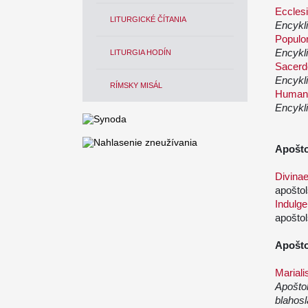
Eccles
LITURGICKÉ ČÍTANIA
Encykli
Populo
Encykli
LITURGIA HODÍN
Sacerdo
Encykl
RÍMSKY MISÁL
Humana
Encykl
Apošto
Divina
apoštol
Indulge
apoštol
Apošto
Mariali
Apoštol
blahos