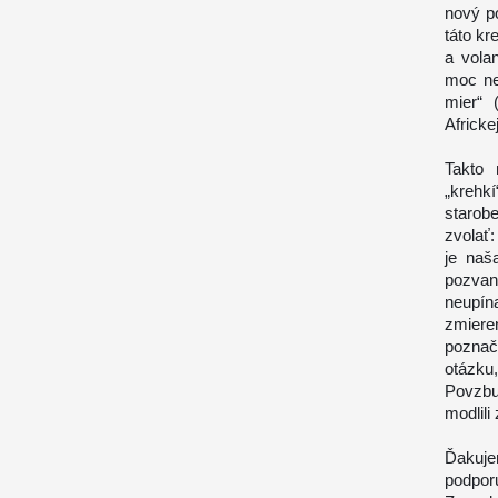
nový po
táto kr
a vola
moc ne
mier“ 
Africkej
Takto 
„krehk
starob
zvolať:
je naš
pozvan
neupín
zmier
poznač
otázku
Povzbu
modlili
Ďakuje
podpor