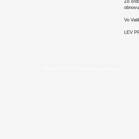
Zo srd
obnovuj
Vo Vati
LEV PP
KBS © 1997-2026 |
Nastavenie Cookies