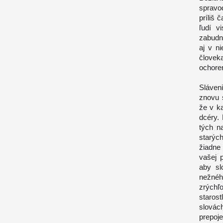
spravod
príliš 
ľudí v
zabudn
aj v n
človek
ochoren
Sláveni
znovu 
že v k
dcéry.
tých n
starých
žiadne
vašej 
aby sl
nežnéh
zrýchľ
staros
slovác
prepoje