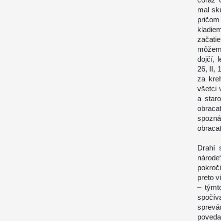
mal sk
pričom
kladie
začati
môžeme 
dojčí, 
26
, II
za kre
všetci
a star
obraca
spozná
obracať
Drahí 
národe
pokroč
preto 
– týmt
spočív
sprevá
poveda