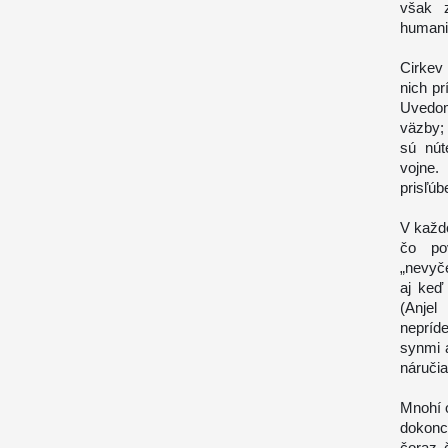
však z
humani
Cirkev 
nich p
Uvedom
väzby; 
sú nút
vojne.
prisľúb
V každo
čo po
„nevyč
aj keď
(
Anjel
nepríd
synmi a
náručia
Mnohí o
dokonca
čoraz 