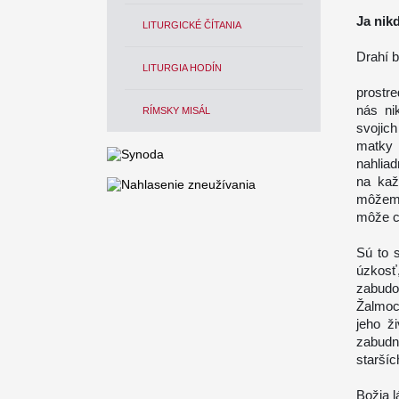
Ja nik
LITURGICKÉ ČÍTANIA
Drahí b
LITURGIA HODÍN
prostr
nás ni
RÍMSKY MISÁL
svojich
matky 
nahliad
na kaž
môžeme
môže cí
Sú to 
úzkosť
zabudol
Žalmoc
jeho ž
zabudn
staršíc
Božia l