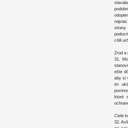
stavala
podobn
odopie
najvia
strany 
podozr
cítili 
Zrod a
31. Mo
stanovi
ešte dô
aby si 
im uká
povinno
ktoré 
ochran
Ciele k
32. Av