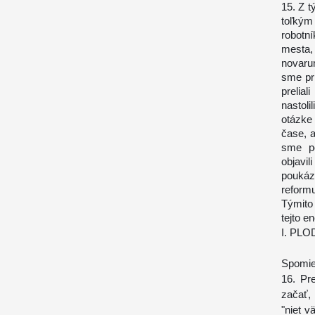
15. Z t
toľkým
robotn
mesta,
novaru
sme pri
prelia
nastol
otázke 
čase, a
sme p
objavi
poukáza
reform
Týmito
tejto e
I. PL
Spomie
16. Pr
začať,
"niet 