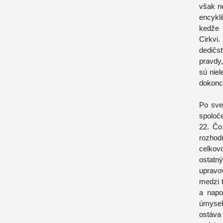
však n
encykl
kedže 
Cirkvi
dedičs
pravdy,
sú niel
dokonc
Po svet
spoloč
22. Čo
rozhodu
celkov
ostatn
upravo
medzi 
a napo
úmysel
ostáv