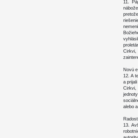
11. Pá
nábože
pretože
riešen
nemeni
Božieho
vyhlási
proletá
Cirkvi
zainter
Novú en
12. A 
a prija
Cirkvi
jednot
sociál
alebo a
Radostn
13. Av
robotní
autorit