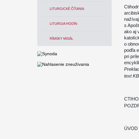
Ctihod
LITURGICKÉ ČÍTANIA
arcibi
nažívaj
LITURGIA HODÍN
s Apoš
ako aj
katolíc
RÍMSKY MISÁL
o obno
podľa e
pri príl
encyk
Preklad
text K
CTIHO
POZDR
ÚVOD