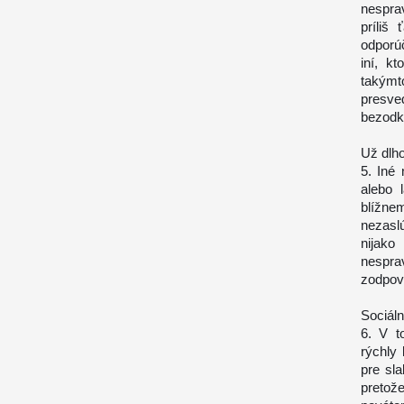
nespra
príliš
odporúč
iní, k
takým
presve
bezodk
Už dlho
5. Iné
alebo 
blížnem
nezaslú
nijako
nespra
zodpov
Sociáln
6. V t
rýchly
pre sla
pretože