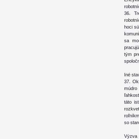
robotn
36. Tr
robotn
hoci sú
komuni
sa mo
pracujú
tým pr
spoločn
Iné st
37. Ok
múdro 
ľahkosť
táto i
rozkve
roľník
so star
Výzva 