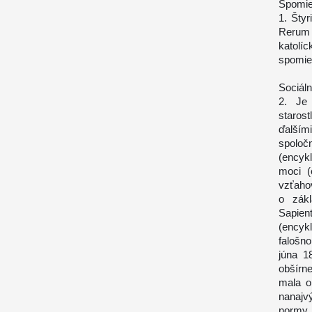
Spomie
1. Štyr
Rerum 
katolí
spomie
Sociáln
2. Je
starost
ďalším
spoloč
(encyk
moci (
vzťaho
o zákl
Sapient
(encyk
falošn
júna 1
obšírn
mala o
nanajv
normy 