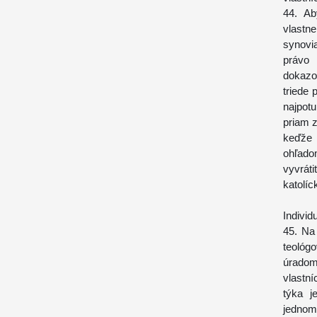
44. Ab
vlastne
synovi
právo 
dokazo
triede 
najpot
priam z
keďže
ohľado
vyvráti
katolíc
Individ
45. Na 
teológ
úradom
vlastní
týka j
jednom