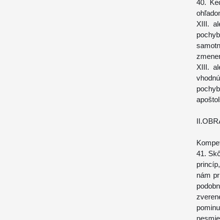
40. Ke
ohľado
XIII. 
pochyb
samotný
zmenen
XIII. 
vhodnú
pochy
apošto
II.OB
Kompete
41. Skô
princíp
nám pr
podobn
zveren
pominu
nesmie