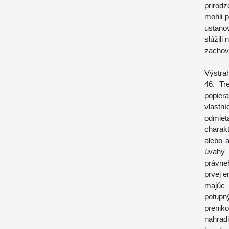
prirodz
mohli p
ustano
slúžili
zachov
Výstrah
46. Tr
popier
vlastní
odmie
charak
alebo a
úvahy 
právne
prvej e
majúc 
potupn
prenik
nahrad