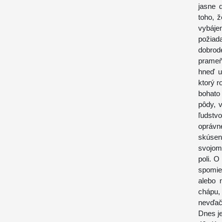
jasne 
toho, ž
vybáj
požiada
dobrode
prameň
hneď u
ktorý r
bohato 
pôdy, v
ľudstv
oprávn
skúsen
svojom
poli. O
spomie
alebo 
chápu,
nevďač
Dnes je