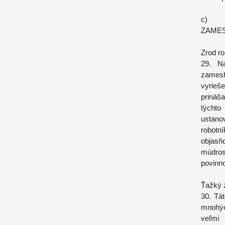
c) 
ZAMES
Zrod r
29. N
zamest
vyrieš
prináš
týcht
ustanov
robotn
objasň
múdros
povinno
Ťažký 
30. Tá
mnohýc
veľmi 