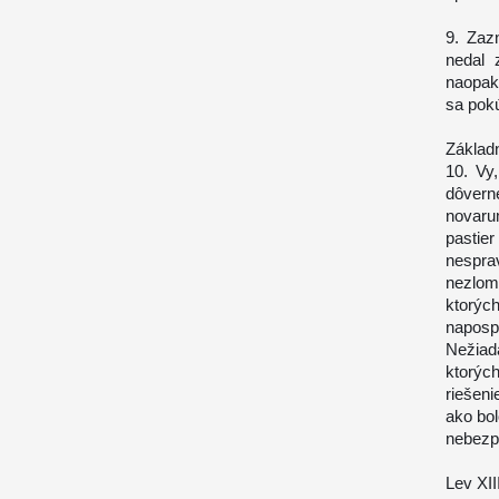
9. Zaz
nedal 
naopak
sa pokú
Základ
10. Vy,
dôvern
novaru
pastier
nespra
nezlom
ktorý
naposp
Nežiad
ktorýc
riešeni
ako bol
nebezp
Lev XII