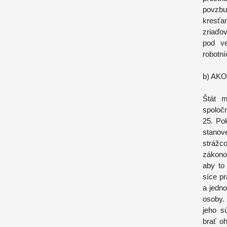
povzbu
kresťa
zriaďov
pod v
robotní
b) AK
Štát m
spoloč
25. Pok
stanov
strážc
zákono
aby to 
síce p
a jedn
osoby.
jeho s
brať o