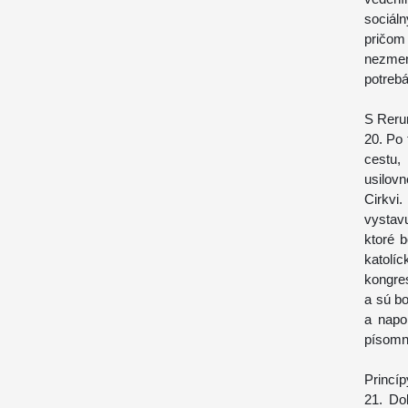
sociál
pričom
nezmen
potreb
S Reru
20. Po
cestu,
usilov
Cirkvi
vystavu
ktoré 
katolí
kongre
a sú bo
a napo
písomn
Princíp
21. Do