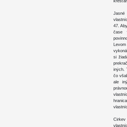
kresťa
Jasné
vlastní
47. Ab
čase v
povinn
Levom 
vykonáv
si žia
prekra
iných. 
čo však
ale in
právno
vlastn
hranica
vlastní
Cirkev
vlastní