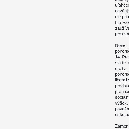
uľahče
nezáuj
nie pr
títo vš
zaužíva
prejavm
Nové a
pohorš
14. Pre
svete 
určitý
pohorš
libera
predsu
prehnan
sociáln
výšok,
považov
uskutoč
Zámer t