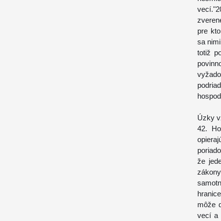
vecí.
zverene
pre kt
sa nimi
totiž 
povinn
vyžado
podria
hospod
Úzky v
42. Ho
opieraj
poriad
že jed
zákony
samotne
hranic
môže d
vecí a