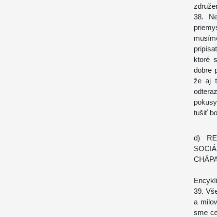
združe
38. Ne
priemy
musíme
pripís
ktoré 
dobre 
že aj 
odtera
pokusy
tušiť b
d) R
SOCIÁ
CHÁP
Encykli
39. Vše
a milo
sme cez