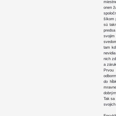
miestn
onen ža
spoločn
šíkom p
sú tak
predsa
svoji
svedom
tam kd
nevidi
nich zd
a záru
Prvou 
odbormi
do hĺb
mravne
dobrým
Tak sa 
svojich
Encykl