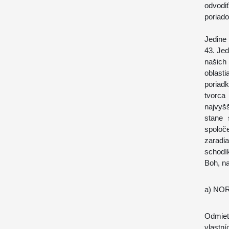
odvodi
poriado
Jedine
43. Jed
našich
oblast
poriad
tvorca
najvyš
stane 
spoloč
zaradi
schodí
Boh, na
a) NO
Odmie
vlastní