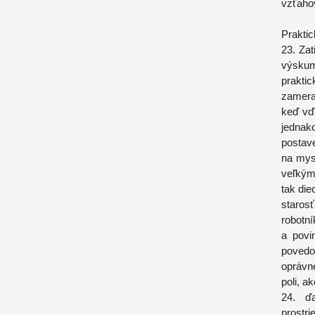
vzťaho
Praktic
23. Zat
výskum
prakti
zameral
keď vď
jednak
postav
na mysl
veľkým
tak die
staros
robotn
a povi
povedo
oprávn
poli, a
24. ďa
prostr