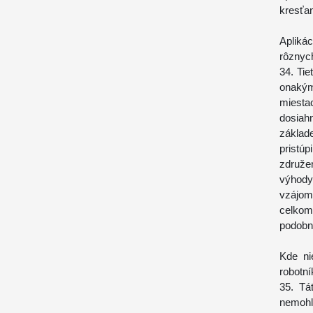
kresťa
Apliká
rôznyc
34. Tie
onakým
miestac
dosiah
základ
pristú
združen
výhody
vzájom
celkom
podobné
Kde ni
robotní
35. Tá
nemohl