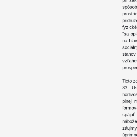
pri za
spôsob
prostri
pridru
fyzick
"sa op
na hla
sociál
stanov
vzťaho
prospe
Tieto z
33. Us
horlivo
plnej 
formov
spájať
nábože
záujmy
úprimné