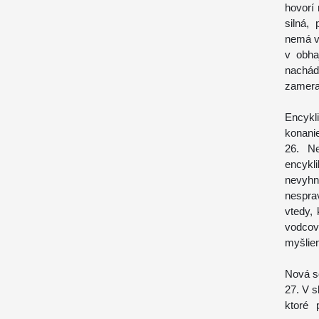
hovorí
silná,
nemá vl
v obha
nachád
zamerať
Encykl
konani
26. Ne
encykl
nevyhn
nespra
vtedy,
vodcovi
myšlien
Nová s
27. V s
ktoré 