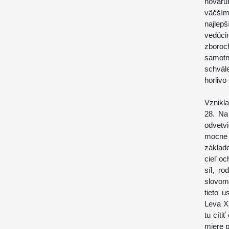
novaru
väčším
najlep
vedúci
zboroch
samotn
schvál
horlivo
Vznikla
28. Na
odvetv
mocne o
základe
cieľ oc
síl, r
slovom
tieto 
Leva X
tu cíti
miere p