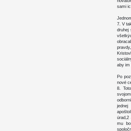
novátor
sami ic
Jednom
7. V ta
druhej
všetký
obraca
pravdy
Kristo
sociál
aby im
Po poz
nové ce
8. Tot
svojom
odborn
jednej
apošto
úrad,2
mu bol
spoločn