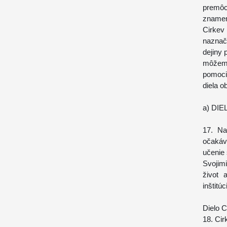
premôc
znamen
Cirkev
naznači
dejiny 
môžeme
pomoci,
diela o
a) DI
17. Na
očakáva
učenie 
Svojim
život 
inštitú
Dielo C
18. Cir