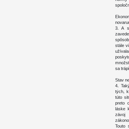
spoločn
Ekonom
novar
3. A s
zavede
spôsob
stále v
užíval
poskyt
množst
sa trápi
Stav ne
4. Tak
tých, 
túto s
preto 
láske 
závoj 
zákono
Touto s