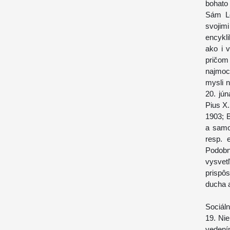
bohato
Sám Le
svojim
encykl
ako i 
pričom 
najmoc
mysli n
20. jú
Pius X.
1903; 
a samo
resp. 
Podobn
vysvet
prispô
ducha 
Sociáln
19. Nie
vedením