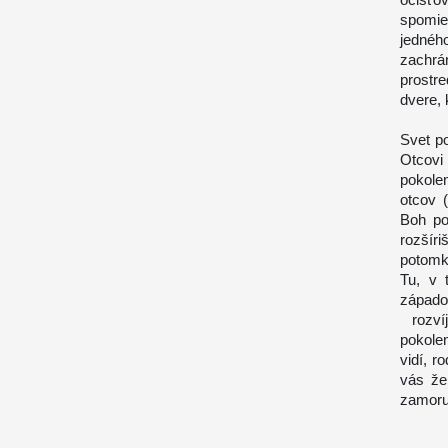
spomie
jedného
zachrá
prostr
dvere, 
Svet p
Otcovi
pokolen
otcov (
Boh po
rozšíri
potomk
Tu, v 
západo
rozvíj
pokole
vidí, r
vás že
zamoru