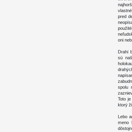
najhor
vlastn
pred d
neopísa
použit
neľudsk
oni neb
Drahí b
sú naš
holoka
drahýc
napísa
zabudn
spolu 
zaznie
Toto j
ktorý ž
Lebo a
meno N
dôstoj