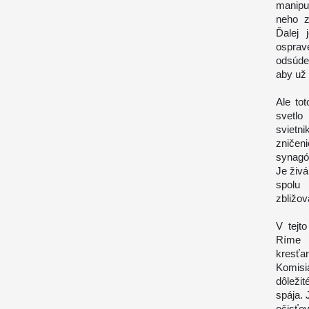
manipul
neho z
Ďalej 
osprav
odsúde
aby už 
Ale tot
svetlo
svietni
zničeni
synagó
Je živá
spolu
zbližov
V tejt
Ríme 
kresťa
Komisi
dôleži
spája. 
očisťo