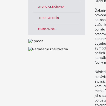
Drahí b
LITURGICKÉ ČÍTANIA
Ďakuje
povedal
LITURGIA HODÍN
sa ono
vašu k
bohatú 
RÍMSKY MISÁL
pracov
koruno
vyjadr
symbol
našich 
sandál
ľudí v
Násled
nenávi
stotis
komuni
meno P
jeho s
porušu
stvore