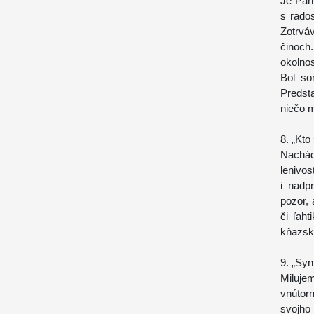
Je Pán
s rado
Zotrvá
činoch
okolnos
Bol so
Predsta
niečo 
8. „Kto 
Nachá
lenivo
i nadp
pozor,
či ľah
kňazs
9. „Syn
Miluje
vnútor
svojho