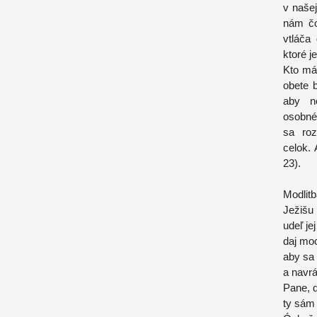
v našej
nám čo
vtláča
ktoré j
Kto má 
obete 
aby n
osobn
sa roz
celok.
23).
Modlitb
Ježišu 
udeľ je
daj mo
aby sa 
a navrá
Pane, 
ty sám 