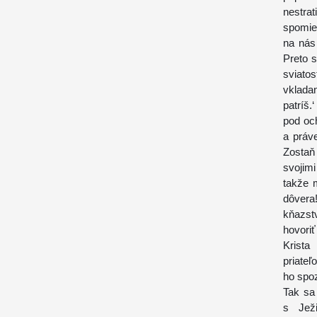
nestra
spomien
na nás
Preto 
sviato
vkladan
patríš.
pod oc
a práv
Zostaň
svojim
takže m
dôvera
kňazst
hovori
Krista
priate
ho spo
Tak sa
s Jež