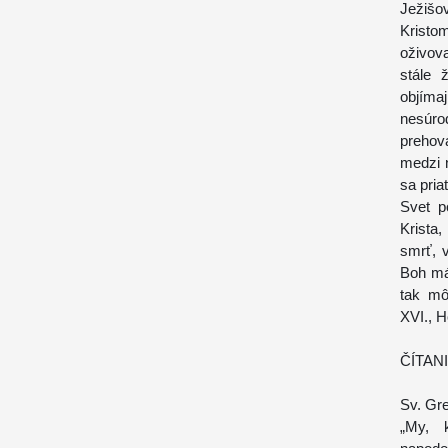
Ježišo
Kristom
oživov
stále 
objíma
nesúrod
prehov
medzi 
sa pria
Svet p
Krista,
smrť, v
Boh má
tak mô
XVI., H
ČÍTAN
Sv. Gr
„My, 