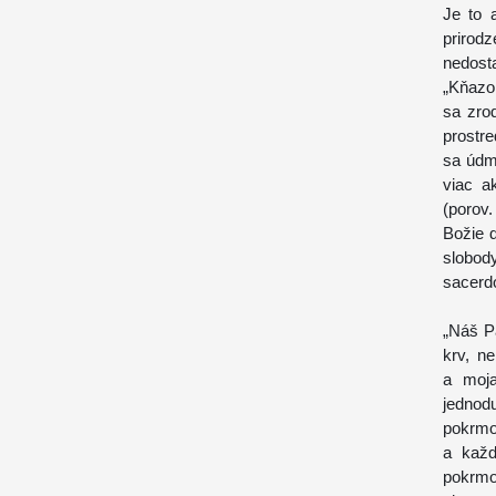
Je to 
prirod
nedosta
„Kňazo
sa zro
prostr
sa údmi
viac ak
(porov
Božie d
slobody
sacerdot
„Náš Pá
krv, n
a moja
jednod
pokrmo
a každ
pokrmo