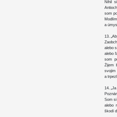
Nihil 
Antioch
som po
Modlím 
a úmys
13. „Ab
Zaobch
alebo s
alebo ľ
som pr
Źijem 
svojim
a trpez
14. „Ja
Poznám
Som si 
alebo 
škodí 