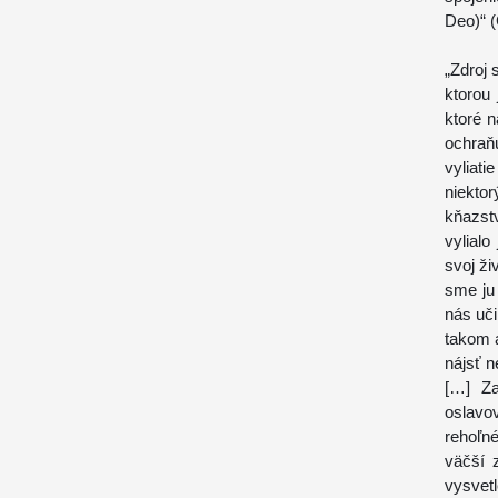
Deo)“ (
„Zdroj
ktorou
ktoré n
ochraň
vyliati
niekto
kňazst
vylialo
svoj ži
sme ju 
nás uči
takom 
nájsť n
[…] Za
oslavo
rehoľn
väčší 
vysvet