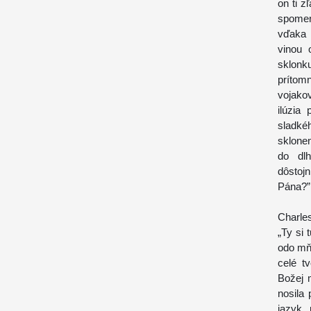
on ti z
spomen
vďaka 
vinou 
sklonk
prítom
vojakov
ilúzia
sladké
sklone
do dlh
dôstoj
Pána?” 
Charle
„Ty si 
odo mňa
celé tv
Božej 
nosila
jazyk 