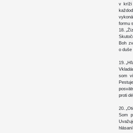
v kríž
každo
vykoná
formu 
18. „Źí
Skutoč
Boh zv
o duše
19. „Hľ
Vkladá
som vi
Pestuj
posvät
proti d
20. „Ot
Som pr
Uvažuj
hlásan