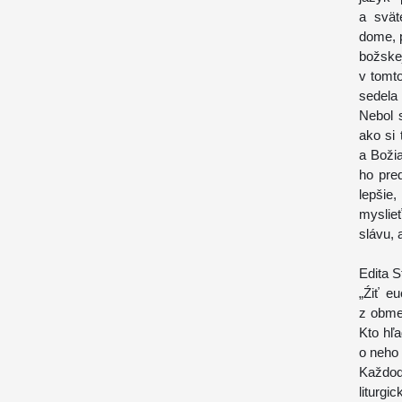
a svät
dome, p
božskej
v tomto
sedela 
Nebol s
ako si
a Boži
ho pre
lepšie
myslie
slávu, 
Edita S
„Źiť e
z obmed
Kto hľ
o neho 
Každo
liturg