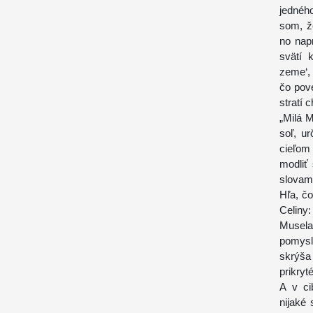
jednéh
som, ž
no nap
svätí 
zeme‘,
čo pove
stratí 
„Milá 
soľ, u
cieľom 
modliť 
slovami
Hľa, čo
Celiny
Musela
pomysl
skrýša
prikry
A v cib
nijaké 