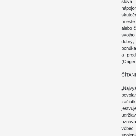
slova 
nápojo
skutoč
mieste
alebo 
svojho
dobrý,
ponúka 
a pred
(Origen
ČÍTAN
„Najvy
povola
začiat
jestvuj
udržia
uznáva
vôbec 
spojen