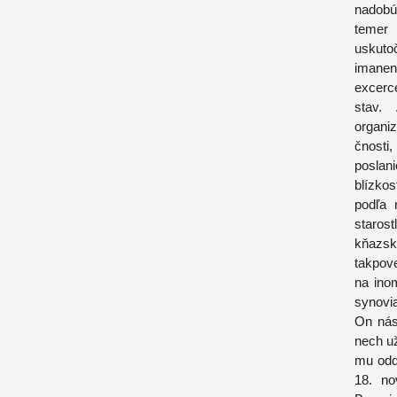
nadobú
temer 
uskuto
imanen
excerce
stav.
organi
čnosti
poslan
blízkos
podľa 
staros
kňazsk
takpov
na inom
synovia
On nás
nech už
mu odd
18. no