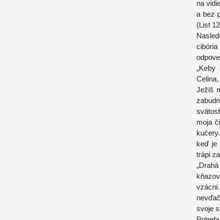
na vidi
a bez p
(List 12
Nasled
cibóri
odpove
„Keby 
Celina
Ježiš 
zabudn
svätost
moja č
kučery.
keď je
trápi z
„Drahá 
kňazov
vzácni
nevďač
svoje s
Potreb