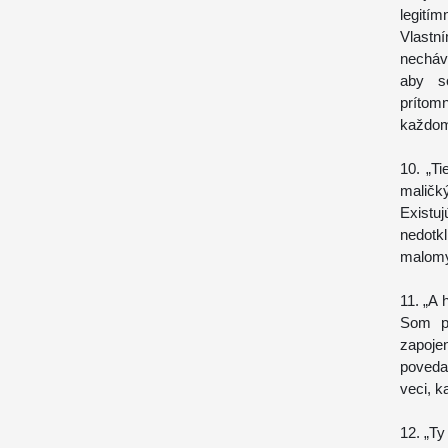
legití
Vlastn
necháv
aby s
prítomn
každom
10. „Ti
maličký
Existu
nedotk
malomy
11. „A 
Som pr
zapoje
povedať
veci, k
12. „Ty