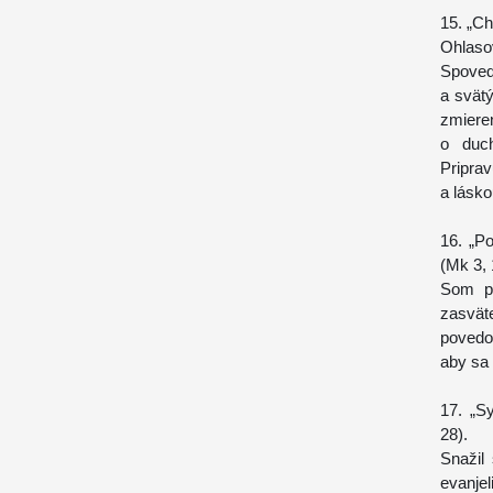
15. „Ch
Ohlaso
Spoved
a svät
zmiere
o duc
Pripra
a lásk
16. „Po
(Mk 3, 
Som po
zasvät
povedo
aby sa 
17. „Sy
28).
Snažil
evanje