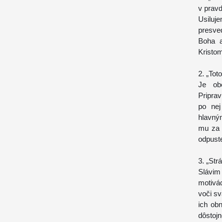
v pravd
Usilu
presve
Boha a
Kristom
2. „Toto
Je ob
Pripra
po ne
hlavný
mu za 
odpuste
3. „Str
Slávim
motivá
voči s
ich ob
dôstoj