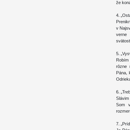
že koná
4. „Ost
Prenik
v Najsv
verne 
svätos
5. „Vys
Robím 
rôzne 
Pána, 
Odriek
6. „Tre
Slávim 
Som ve
rozmere
7. „Prí