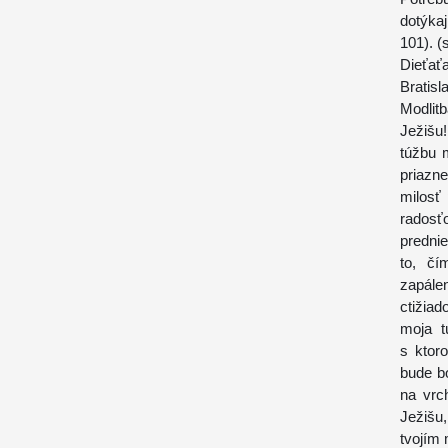
dotýka
101). (
Dieťať
Bratisl
Modlitb
Ježišu!
túžbu m
priazne
milosť
radosťo
predni
to, čí
zapále
ctižiad
moja t
s ktor
bude bo
na vrc
Ježišu
tvojím