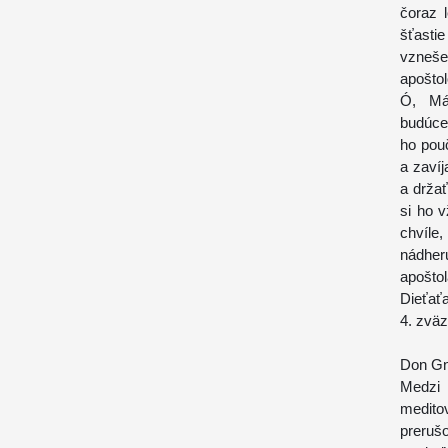
čoraz 
šťasti
vzneše
apošto
Ó, Má
budúce
ho pou
a zavíj
a drža
si ho 
chvíle,
nádher
apošto
Dieťaťa
4. zväz
Don Gn
Medzi 
medito
preruš