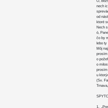
Ó, bož
nech ic
sprevád
od nást
ktoré 
Nech si
ó, Pane
čo by 
lebo ty
Môj naj
prosím 
o požeh
o milos
prosím 
u ktor
(Sv. F
Trnava
SPYTO
1. „Pr