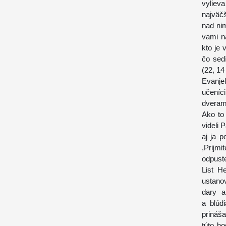
vylieva
najväčš
nad nim
vami n
kto je 
čo sed
(22, 14
Evanjel
učeníc
dverami
Ako to
videli 
aj ja p
,Prijm
odpuste
List H
ustano
dary 
a blúd
prináša
túto h