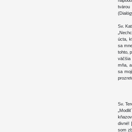
napodo
tvárou
(Dialógy
Sv. Kat
„Nechc
úcta, 
sa mne
tohto, 
väčšia 
mňa, a
sa moj
prozret
Sv. Ter
„Modli
kňazov
divné! 
som zby