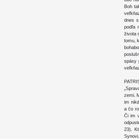
Boh ta
veľkňa
dnes s
podľa 
života 
tomu, k
bohabo
posluš
spásy 
veľkňaz
PATRI
„Spravo
zemi. M
im nik
a čo ro
Či im 
odpust
23). K
Synovi,