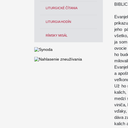
BIBLI
LITURGICKÉ ČÍTANIA
Evanje
LITURGIA HODÍN
prikaz
jeho p
všetko,
RÍMSKY MISÁL
ja som 
ovocie
ho bud
miloval
Evanje
a apošt
veľkon
Už ho 
kalich
medzi 
viniča,
vďaky, 
dáva za
kalich 