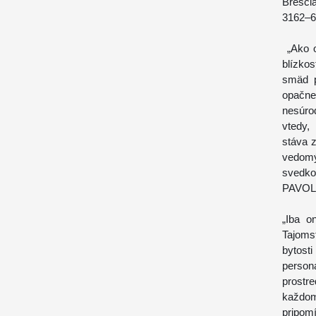
Bresci
3162–6
„Ako o
blízko
smäd p
opačne,
nesúrod
vtedy,
stáva z
vedomý
svedko
PAVOL I
„Iba o
Tajoms
bytost
perso
prostr
každom
pripom