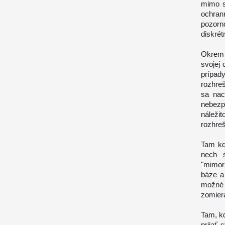
mimo s
ochran
pozorn
diskrét
Okrem 
svojej 
prípad
rozhre
sa nac
nebezp
náleži
rozhreš
Tam kd
nech s
"mimor
báze a
možné
zomier
Tam, kd
prijať