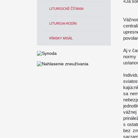
«Ja so
LITURGICKÉ ČÍTANIA
Vážnos
LITURGIA HODÍN
central
upresn
povola
RÍMSKY MISÁL
Aj v ča
normy 
ustano
Individ
sviato
kajúcn
sa nem
nebezp
jednotl
vážnej
prinále
s ostat
bez zm
sacram