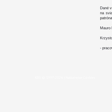
Dané v 
na svi
patróna
Mauro k
Krzysto
- praco
KBS © 1997-2026 |
Nastavenie Cookies