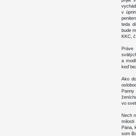
vychád
v úpri
peniten
teda d
bude mo
KKC, č
Práve 
svätýc
a modl
keď bez
Ako do
oslobo
Panny 
ženích
vo svet
Nech n
milost
Pána, k
som Bo