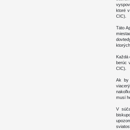
vyspov
ktoré 
CIC).
Táto A
miesta
dovtedy
ktorýc
Každá 
berúc 
CIC).
Ak by 
viacer
nakoľk
musí ho
V súča
bisku
upozor
sviato