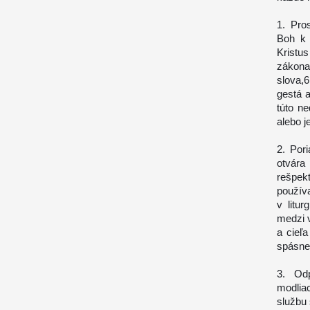
1. Pros
Boh k 
Kristu
zákona
slova,6
gestá a
túto n
alebo j
2. Por
otvára
rešpek
používa
v litur
medzi v
a cieľa
spásne
3. Od
modliac
službu