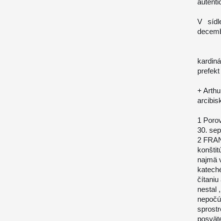
autenti
V sídl
decemb
kardiná
prefekt
+ Arth
arcibis
1 Porov
30. se
2 FRAN
konštit
najmä v
kateché
čítaniu
nestal
nepočú
sprostr
posväte