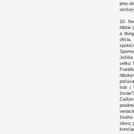
jeho ob
omšový
10. Ne
hlbšie
a litu
ofícia
spoločn
Spomed
Ježiša
veľkú 
Franti
hlboký
počúva
tvár i
živote“
Cieľom
posiln
veriac
živého
slovo, 
kresťa