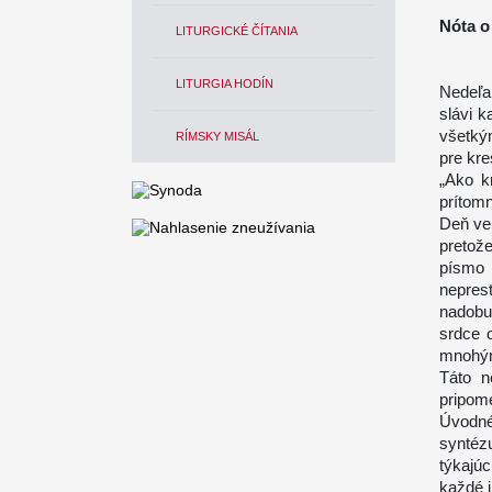
Nóta o
LITURGICKÉ ČÍTANIA
LITURGIA HODÍN
Nedeľa
slávi 
všetký
RÍMSKY MISÁL
pre kre
„Ako k
prítom
Deň ven
pretož
písmo 
nepres
nadobu
srdce 
mnohým
Táto n
pripom
Úvodné
syntéz
týkajú
každé i