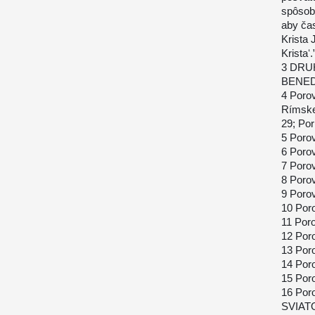
spôsob
aby ča
Krista 
Kristaʻ.
3 DRUH
BENEDI
4 Poro
Rímskeh
29; Po
5 Poro
6 Poro
7 Poro
8 Porov
9 Poro
10 Por
11 Por
12 Poro
13 Por
14 Por
15 Por
16 Por
SVIATOS