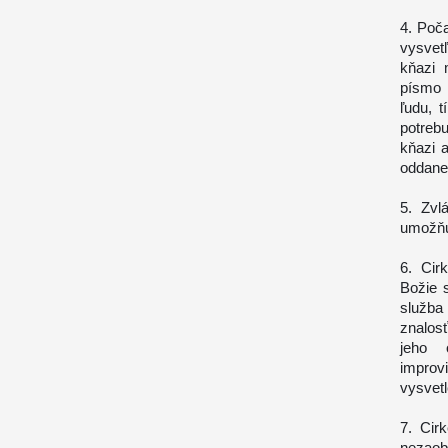
4. Poča
vysvet
kňazi 
písmo 
ľudu, t
potrebu
kňazi a
oddane
5. Zvl
umožňuj
6. Cir
Božie 
služba
znalos
jeho 
improvi
vysvetl
7. Cir
nezaob