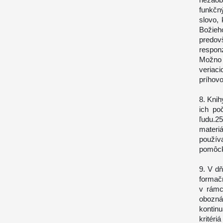
funkčn
slovo,
Božieho
predov
respon
Možno 
veriac
príhov
8. Knih
ich po
ľudu.2
materi
použív
pomôck
9. V d
formač
v rámci
obozná
kontin
kritéri