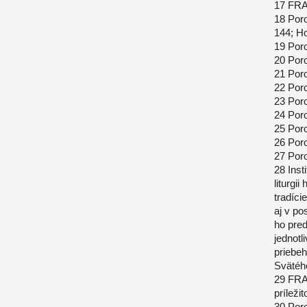
17 FRAN
18 Por
144; Ho
19 Por
20 Por
21 Por
22 Por
23 Por
24 Por
25 Por
26 Por
27 Poro
28 Inst
liturgi
tradície
aj v po
ho pred
jednotl
priebeh
Svätéh
29 FRAN
príleži
30 Por