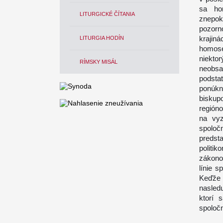
sa ho
LITURGICKÉ ČÍTANIA
znepoko
pozorno
krajin
LITURGIA HODÍN
homos
niekto
RÍMSKY MISÁL
neobsa
podsta
ponúkn
biskupo
región
na vyz
spoloč
predst
politi
zákono
línie 
Keďže 
nasled
ktorí 
spoločn