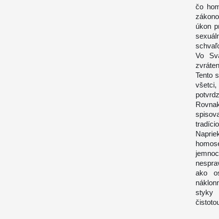
čo hom
zákono
úkon p
sexuá
schvaľ
Vo Sv
zvráten
Tento 
všetci,
potvrd
Rovnak
spisova
tradício
Naprie
homose
jemno
nespra
ako os
náklon
styky 
čistoto