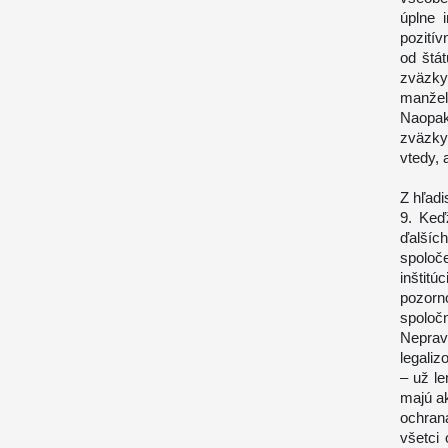
úplne i
pozití
od štá
zväzky
manžels
Naopak
zväzky
vtedy, 
Z hľad
9. Keď
ďalšíc
spoloč
inštit
pozorno
spoločn
Neprav
legaliz
– už le
majú ak
ochran
všetci