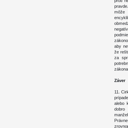
proti 
pravde
môže p
encykl
obmedz
negatí
podmie
zákono
aby ne
že rešt
za spr
potreb
zákona
Záver
11. Ci
prípad
alebo 
dobro 
manžel
Právn
zrovn