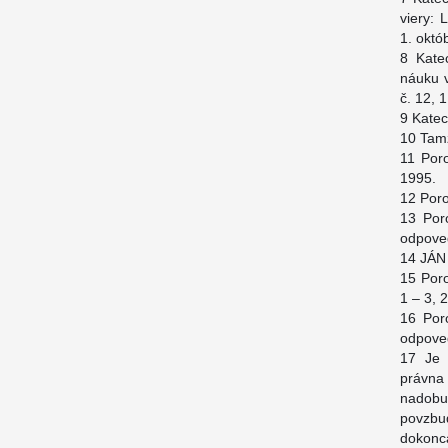
viery: 
1. októ
8 Kate
náuku v
č. 12, 
9 Katec
10 Tam
11 Poro
1995.
12 Poro
13 Poro
odpove
14 JÁN 
15 Poro
1 – 3, 
16 Poro
odpoveď
17 Je 
právna
nadobu
povzbu
dokonc