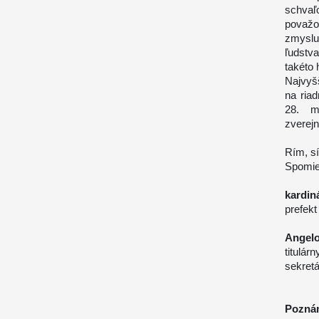
schvaľ
považo
zmyslu
ľudstva
takéto 
Najvyšš
na ria
28. ma
zverejn
Rím, sí
Spomie
kardin
prefekt
Angelo
titulárn
sekretá
Pozná