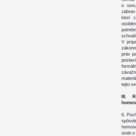
o sexu
zábran
ktorí 
osobit
potreb
schvaľo
V príp
zákonn
práv p
postav
formál
závažn
materi
tejto 
III. 
homos
6. Poc
spôso
homose
úvah o 