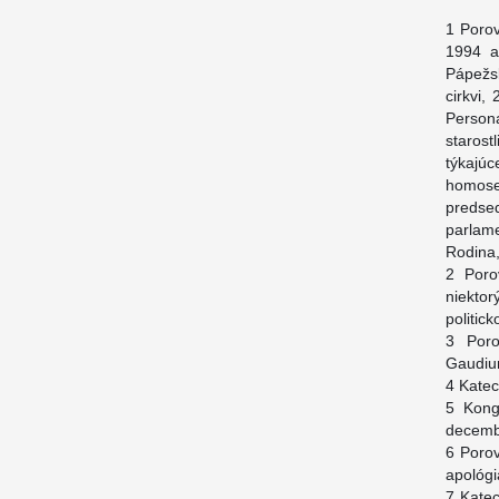
1 Porov
1994 a
Pápežsk
cirkvi,
Person
starost
týkajú
homosex
predse
parlam
Rodina,
2 Poro
niektor
politic
3 Poro
Gaudium
4 Katec
5 Kong
decembe
6 Porov
apológi
7 Katec