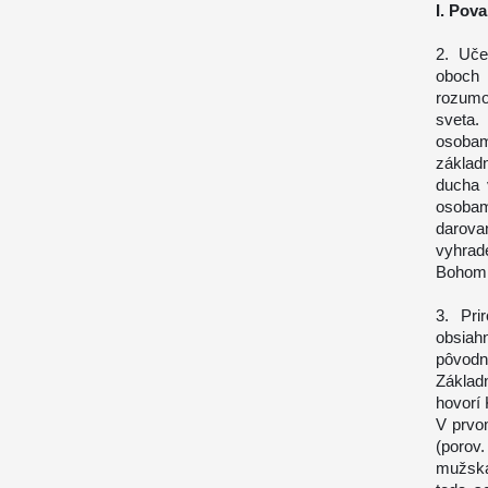
I. Pov
2. Uče
oboch 
rozumom
sveta.
osobam
základ
ducha 
osobam
darova
vyhrad
Bohom 
3. Pri
obsiah
pôvodn
Základ
hovorí
V prvo
(porov
mužská