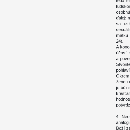
teda se
ľudsko
osobnú,
ďalej: 
sa usk
sexuál
matku 
24).
A kone
účasť 
a pove
Stvori
pohlaví
Okrem 
ženou 
je účin
kresťa
hodnot
potvrdz
4. Nee
analógi
Boží z