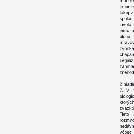
mohol 
je niel
takej z
spoloč
života 
jemu n
úlohu 
mravov
zvonka
chápan
Legali
zahmle
znehodn
Z hľadi
7. V h
biologi
ktorýc
zväzko
Tieto
rozmno
nedávn
vôbec 