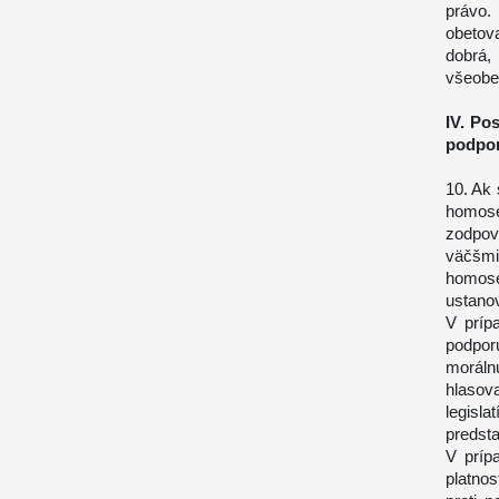
právo.
obetov
dobrá
všeobe
IV. Po
podpor
10. Ak 
homose
zodpove
väčšmi
homose
ustano
V príp
podpor
moráln
hlaso
legisl
predsta
V príp
platno