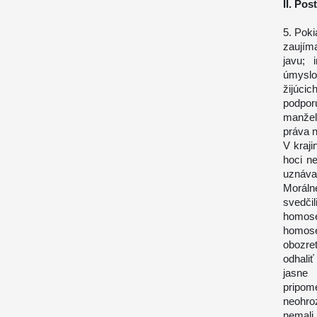
II. Po
5. Poki
zaujíma
javu; 
úmyslom
žijúcic
podpo
manžel
práva n
V kraji
hoci ne
uznáva
Moráln
svedči
homose
homose
obozre
odhaliť
jasne
pripome
neohro
nemali 