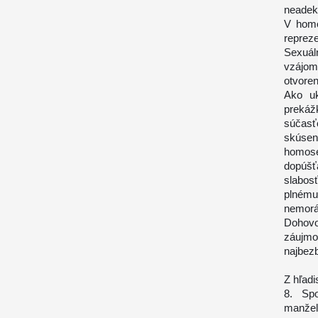
neadek
V homo
reprez
Sexuál
vzájom
otvore
Ako uk
prekáž
súčas
skúse
homos
dopúšť
slabos
plnému
nemorá
Dohovo
záujmo
najbezb
Z hľad
8. Spo
manže