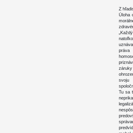
Z hľad
Úloha 
moráln
zdravé
„Každ
natoľ
uznáva
práva
homose
prizná
záruky 
ohrozen
svoju 
spoločn
Tu sa 
neprik
legali
nespôs
predov
správa
predví