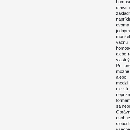
homose
stáva 
základ
naprík
dvoma 
jedný
manžel
vážnu
homose
alebo 
vlastn
Pri pr
možné 
alebo 
medzi 
nie sú 
nepriz
formám
sa nepr
Oprávn
osobne
slobod
všeobe