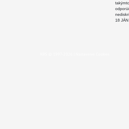
takýmt
odpor
nediskr
18 JÁN 
KBS © 1997-2026 |
Nastavenie Cookies