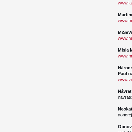
www.la
Marti
www.ma
MiSeVi
www.mi
Misia 
www.mi
Národn
Paul n
www.vi
Návra
navra
Neokat
aondre
Obnov