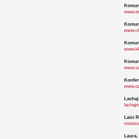
Komuni
www.em
Komun
www.ch
Komuni
www.kk
Komuni
www.sa
Konfer
www.o
Lachaj
lachajr
Laici 
misiona
Laura,