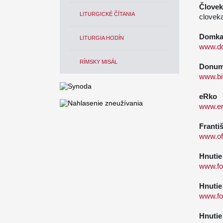
Človek
LITURGICKÉ ČÍTANIA
clovek
Domka 
LITURGIA HODÍN
www.d
RÍMSKY MISÁL
Donum 
www.bil
eRko
www.e
Franti
www.of
Hnutie
www.fo
Hnutie
www.fo
Hnutie