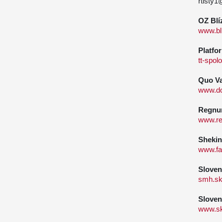
rtlsty
OZ Blí
www.bl
Platfo
tt-spol
Quo Va
www.do
Regnum
www.re
Sheki
www.fa
Sloven
smh.s
Sloven
www.sk