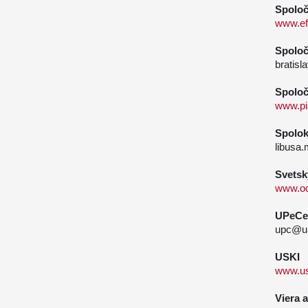
Spolo
www.ef
Spoloč
bratis
Spoloč
www.pi
Spolok
libusa
Svetsk
www.oc
UPeCe 
upc@up
USKI
www.us
Viera a