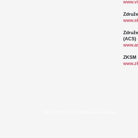
www.vi
Združe
www.sk
Združe
(ACS)
www.as
ZKSM
www.z
KBS © 1997-2026 |
Nastavenie Cookies