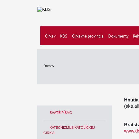
Cirkev
KBS
Cirkevné provincie
Dokumenty
Reh
Domov
Hnutia
(aktua
SVÄTÉ PÍSMO
Bratst
KATECHIZMUS KATOLÍCKEJ
www.do
CIRKVI