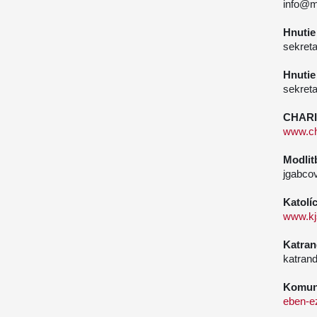
info@m
Hnutie
sekret
Hnutie
sekret
CHARI
www.ch
Modlit
jgabco
Katolí
www.kj
Katran
katrand
Komuni
eben-e