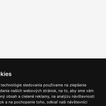
kies
takt
|
Ochrana osobných udajov
|
Hľadať
 technológie sledovania používame na zlepšenie
adania našich webových stránok, na to, aby sme vám
ný obsah a cielené reklamy, na analýzu návštevnosti
k a na pochopenie toho, odkiaľ naši návštevníci