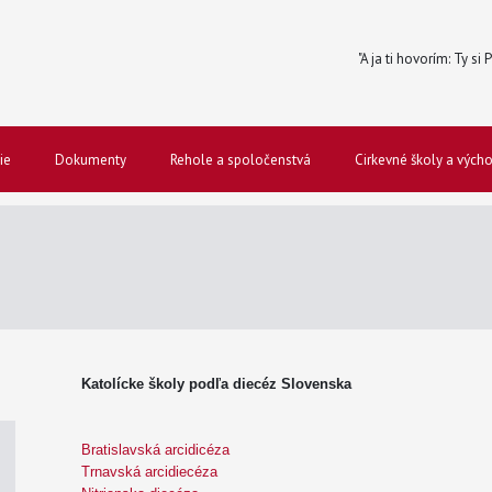
"A ja ti hovorím: Ty si
ie
Dokumenty
Rehole a spoločenstvá
Cirkevné školy a vých
Katolícke školy podľa diecéz Slovenska
Bratislavská arcidicéza
Trnavská arcidiecéza