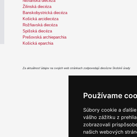
Nitrianska diecéza
Źilinská diecéza
Banskobystrická diecéza
Košická arcidiecéza
Rožňavská diecéza
Spišská diecéza
Prešovská archieparchia
Košická eparchia
Za aktuálnosť údajov na svojich web stránkach zodpovedajú diecézne školské úrady
Používame coo
Email servis
|
Kon
Súbory cookie a ďalšie
vášho zážitku z prehli
zobrazovali prispôsobe
našich webových stráno