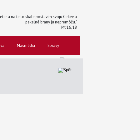
 Peter a na tejto skale postavím svoju Cirkev a
pekelné brány ju nepremôžu."
Mt 16, 18
ova
Masmédiá
Správy