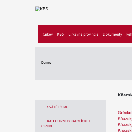
Cirkev
KBS
Cirkevné provincie
Dokumenty
Reh
Domov
Kňazsk
SVÄTÉ PÍSMO
Gréckok
Kňazský
KATECHIZMUS KATOLÍCKEJ
Kňazský
CIRKVI
Kňazsk