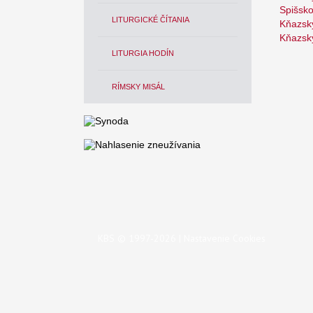
Spišsk
LITURGICKÉ ČÍTANIA
Kňazský
Kňazský
LITURGIA HODÍN
RÍMSKY MISÁL
KBS © 1997-2026 |
Nastavenie Cookies