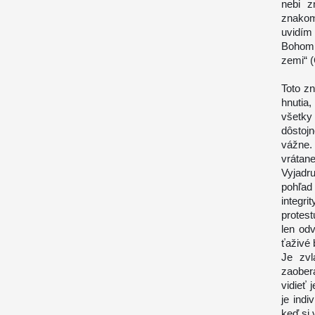
nebi z
znakom
uvidím
Bohom 
zemi“ (
Toto z
hnutia,
všetky
dôstojn
vážne.
vrátan
Vyjadr
pohľad
integr
protes
len od
ťaživé 
Je zvl
zaober
vidieť 
je indi
keď si 