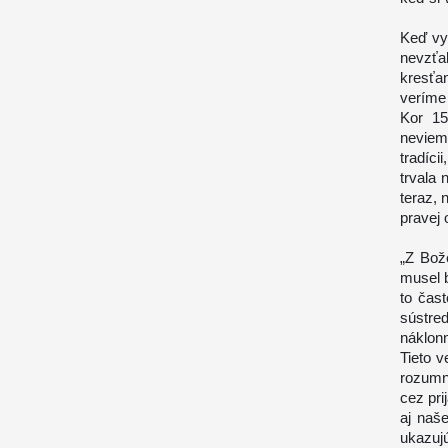
Keď vy
nevzťa
kresťa
veríme
Kor 15
nevieme
tradíci
trvala
teraz, 
pravej 
„Z Bož
musel b
to čas
sústre
náklon
Tieto v
rozumn
cez pri
aj naš
ukazuj