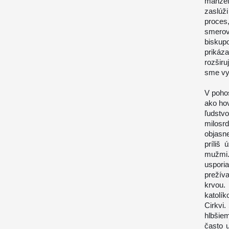
manžel
zaslúž
proces
smerov
biskup
prikáz
rozšir
sme vys
V pohos
ako hov
ľudstvo
milosr
objasn
príliš
mužmi.
uspori
prežív
krvou.
katolí
Cirkvi.
hlbšie
často 