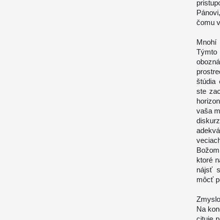
pristup
Pánovi
čomu ve
Mnohí 
Týmto
obozná
prostr
štúdia 
ste zac
horizon
vaša m
diskur
adekvá
veciac
Božom 
ktoré 
nájsť 
môcť po
Zmyslo
Na kon
cituje