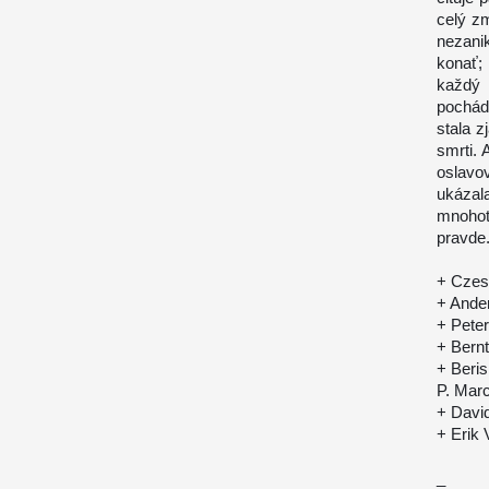
celý z
nezanik
konať;
každý 
pochádz
stala 
smrti.
oslavo
ukázal
mnohot
pravde
+ Czes
+ Ande
+ Peter
+ Bern
+ Beri
P. Marc
+ Davi
+ Erik
_