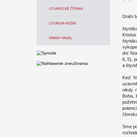
LITURGICKÉ ČÍTANIA
Drahí b
LITURGIA HODÍN
štyrids
Kristu
RÍMSKY MISÁL
štyrid
vykúpe
dní No
6, 5), 
a štyri
Keď No
uzavre
nikdy n
Boha, 
požehn
potenc
človeka
Sme po
rozhodn