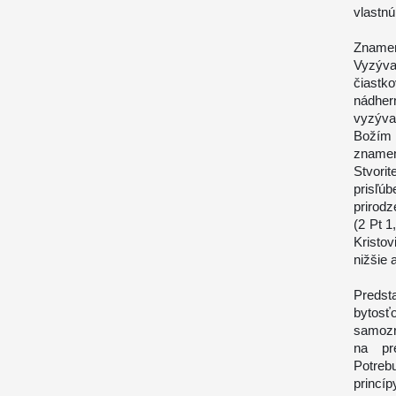
vlastnú
Znamen
Vyzýva
čiastk
nádher
vyzýva
Božím
zname
Stvori
prisľú
prirodz
(2 Pt 1
Kristo
nižšie 
Predst
bytos
samozr
na pr
Potreb
princí