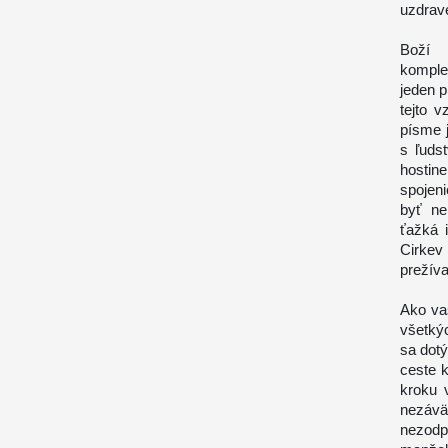
uzdrave
Boží 
komple
jeden p
tejto 
písme 
s ľuds
hostine
spojeni
byť ne
ťažká 
Cirkev
prežíva
Ako va
všetkýc
sa dotý
ceste k
kroku 
nezávä
nezodp