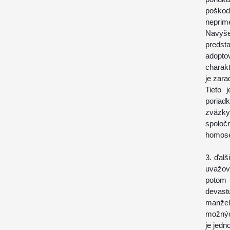
poško
neprime
Navyše
predst
adopto
charak
je zara
Tieto 
poriad
zväzky
spolo
homose
3. ďalš
uvažov
potom 
devast
manže
možnýc
je jedn