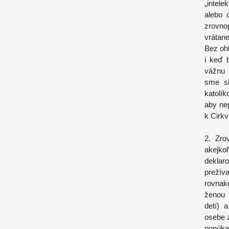
„intele
alebo 
zrovno
vrátane
Bez ohľ
i keď 
vážnu 
sme si
katolík
aby nep
k Cirkvi
2. Zro
akejko
deklar
prežíva
rovnak
ženou 
detí) 
osebe z
ponúka