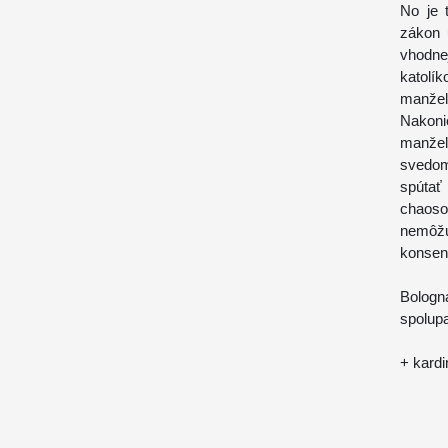
No je 
zákon 
vhodne
katolí
manžel
Nakoni
manžel
svedom
spúta
chaoso
nemôžu
konsenz
Bologn
spolup
+ kardi