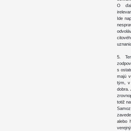
O ďal
ireleva
Ide na
nespr
odvolá
citové
uznani
5. Te
zodpov
s osta
majú v
tým, v
dobra.
zrovno
totiž n
Samozr
zavede
alebo 
verejn