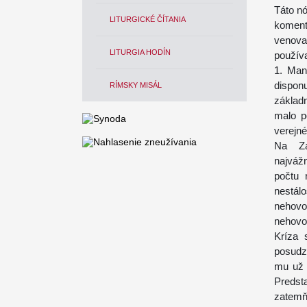
Táto nó
LITURGICKÉ ČÍTANIA
koment
venova
LITURGIA HODÍN
použív
1. Man
dispo
RÍMSKY MISÁL
základ
malo p
verejn
Na Zá
najváž
počtu 
nestál
nehovor
nehovo
Kríza 
posudz
mu už 
Predst
zatemň