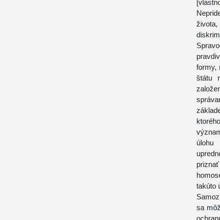
[vlastn
Neprid
života
diskri
Spravo
pravdi
formy,
štátu 
založe
správa
základ
ktoréh
význam
úlohu
upredn
prizna
homose
takúto 
Samozr
sa môž
ochranu