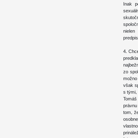
Inak p
sexuál
skutočn
spoloč
nielen
predpis
4. Chc
predkl
najbež
zo spo
možno 
však s
s tými,
Tomáš 
právnu 
tom, ž
osobne
vlastn
prinál