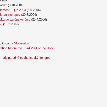
0.2004)
ládež
(3.10.2004)
lamentu - jún 2004
(6.6.2004)
olstvo biskupov
(30.5.2004)
enska do Európskej únie
(25.4.2004)
u"
(15.2.2004)
ého Otca na Slovensku
ation before the Third Visit of the Holy
 medzinárodný eucharistický kongres