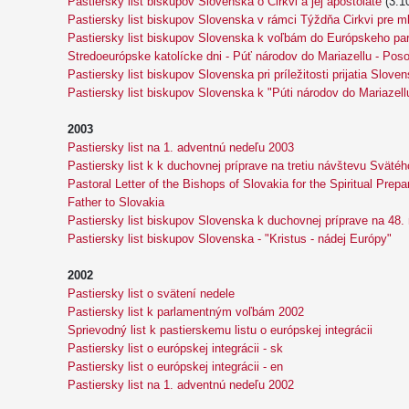
Pastiersky list biskupov Slovenska o Cirkvi a jej apoštoláte
(3.1
Pastiersky list biskupov Slovenska v rámci Týždňa Cirkvi pre m
Pastiersky list biskupov Slovenska k voľbám do Európskeho par
Stredoeurópske katolícke dni - Púť národov do Mariazellu - Pos
Pastiersky list biskupov Slovenska pri príležitosti prijatia Slov
Pastiersky list biskupov Slovenska k "Púti národov do Mariazell
2003
Pastiersky list na 1. adventnú nedeľu 2003
Pastiersky list k k duchovnej príprave na tretiu návštevu Svät
Pastoral Letter of the Bishops of Slovakia for the Spiritual Prepar
Father to Slovakia
Pastiersky list biskupov Slovenska k duchovnej príprave na 48.
Pastiersky list biskupov Slovenska - "Kristus - nádej Európy"
2002
Pastiersky list o svätení nedele
Pastiersky list k parlamentným voľbám 2002
Sprievodný list k pastierskemu listu o európskej integrácii
Pastiersky list o európskej integrácii - sk
Pastiersky list o európskej integrácii - en
Pastiersky list na 1. adventnú nedeľu 2002