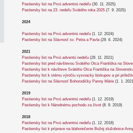
Pastiersky list na Prvú adventnú nedeľu
(30. 11. 2025)
Pastiersky list na 23. nedeľu Svätého roka 2025
(7. 9. 2025)
2024
Pastiersky list na Prvú adventnú nedeľu
(1. 12: 2024)
Pastiersky list na Slávnosť sv. Petra a Pavla
(29. 6. 2024)
2021
Pastiersky list na Prvú adventú nedeľu
(28. 11. 2021)
Pastiersky list pred návštevou Svätého Otca Františka na Slov
Pastiersky list k návšteve Svätého Otca Františka na Slovensk
Pastiersky list k stému výročiu vysviacky biskupov a pri príležit
Pastiersky list na Slávnosť Bohorodičky Panny Márie
(1. 1. 202
2019
Pastiersky list na Prvú adventnú nedeľu
(1. 12. 2019)
Pastiersky list k Národnému pochodu za život
(8. 9. 2019)
2018
Pastiersky list na Prvú adventnú nedeľu
(1. 12. 2018)
Pastiersky list k príprave na blahorečenie Božej služobnice Ann