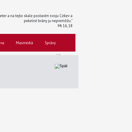
 Peter a na tejto skale postavím svoju Cirkev a
pekelné brány ju nepremôžu."
Mt 16, 18
ova
Masmédiá
Správy