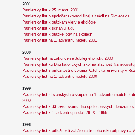
2001
Pastiersky list k 25. marcu 2001
Pastiersky list o spoločensko-sociálnej situácii na Slovensku
Pastiersky list k otázkam viery a ekológie
Pastiersky list k sčítaniu ľudu
Pastiersky list k otázke jógy na školách
Pastiersky list na 1. adventnú nedeľu 2001
2000
Pastiersky list na zakončenie Jubilejného roku 2000
Pastiersky list ku Dňu katolíckych škôl na slávnosť Nanebovstú
Pastiersky list z príležitosti otvorenia Katolíckej univerzity v R
Pastiersky list na 1. adventnú nedeľu 2000
1999
Pastiersky list slovenských biskupov na 1. adventnú nedeľu k d
2000
Pastiersky list k 33. Svetovému dňu spoločenských dorozumiev
Pastiersky list k 1. adventnej nedeli 28. XI. 1999
1998
Pastiersky list z príležitosti zahájenia tretieho roku prípravy na 