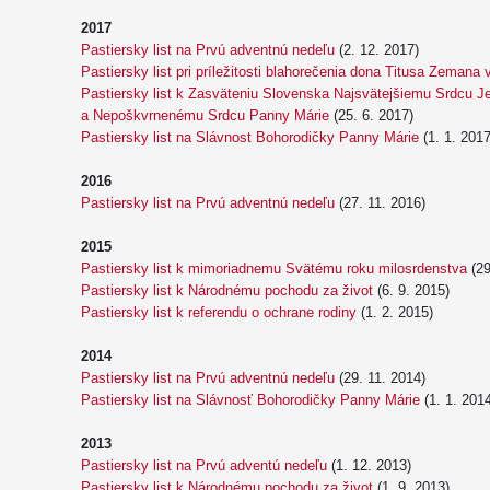
2017
Pastiersky list na Prvú adventnú nedeľu
(2. 12. 2017)
Pastiersky list pri príležitosti blahorečenia dona Titusa Zemana 
Pastiersky list k Zasväteniu Slovenska Najsvätejšiemu Srdcu 
a Nepoškvrnenému Srdcu Panny Márie
(25. 6. 2017)
Pastiersky list na Slávnost Bohorodičky Panny Márie
(1. 1. 2017
2016
Pastiersky list na Prvú adventnú nedeľu
(27. 11. 2016)
2015
Pastiersky list k mimoriadnemu Svätému roku milosrdenstva
(29
Pastiersky list k Národnému pochodu za život
(6. 9. 2015)
Pastiersky list k referendu o ochrane rodiny
(1. 2. 2015)
2014
Pastiersky list na Prvú adventnú nedeľu
(29. 11. 2014)
Pastiersky list na Slávnosť Bohorodičky Panny Márie
(1. 1. 201
2013
Pastiersky list na Prvú adventú nedeľu
(1. 12. 2013)
Pastiersky list k Národnému pochodu za život
(1. 9. 2013)