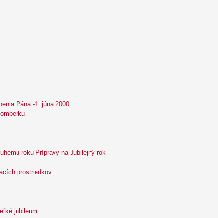
penia Pána -1. júna 2000
užomberku
ruhému roku Prípravy na Jubilejný rok
acích prostriedkov
Veľké jubileum