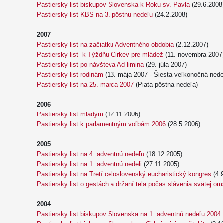
Pastiersky list biskupov Slovenska k Roku sv. Pavla
(29.6.2008
Pastiersky list KBS na 3. pôstnu nedeľu
(24.2.2008)
2007
Pastiersky list na začiatku Adventného obdobia
(2.12.2007)
Pastiersky list k Týždňu Cirkev pre mládež
(11. novembra 2007
Pastiersky list po návšteva Ad limina
(29. júla 2007)
Pastiersky list rodinám
(13. mája 2007 - Šiesta veľkonočná nede
Pastiersky list na 25. marca 2007
(Piata pôstna nedeľa)
2006
Pastiersky list mladým
(12.11.2006)
Pastiersky list k parlamentným voľbám 2006
(28.5.2006)
2005
Pastiersky list na 4. adventnú nedeľu
(18.12.2005)
Pastiersky list na 1. adventnú nedeli
(27.11.2005)
Pastiersky list na Tretí celoslovenský eucharistický kongres
(4.
Pastiersky list o gestách a držaní tela počas slávenia svätej o
2004
Pastiersky list biskupov Slovenska na 1. adventnú nedeľu 2004