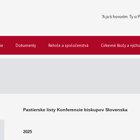
"A ja ti hovorím: Ty si
ie
Dokumenty
Rehole a spoločenstvá
Cirkevné školy a vých
Pastierske listy Konferencie biskupov Slovenska
2025