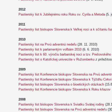
2012
Pastiersky list k Jubilejnému roku Roku sv. Cyrila a Metoda
(5. 
2011
Pastiersky list biskupov Slovenska k Veľkej noci a k sčítaniu ľu
2010
Pastiersky list na Prvú adventnú nedeľu
(28. 11. 2010)
Pastiersky list k parlamentým voľbám 2010
(6. 6. 2010)
Pastiersky list k 60. výročiu barbarskej noci a tzv. Prešovského
Pastiersky list o Katolíckej univerzite v Ružomberku
z príležitos
2009
Pastiersky list Konferencie biskupov Slovenska na Prvú advent
Pastiersky list Konferencie biskupov Slovenska k Týždňu Cirkvi
Pastiersky list biskupov Slovenska o bioetických otázkach
(15.8
Pastiersky list Konferencie biskupov Slovenska k Roku kňazov
2008
Pastiersky list biskupov Slovenska k Sviatku Svätej rodiny
(28.
Pastiersky list biskupov Slovenska na Prvú adventnú nedeľu
(30