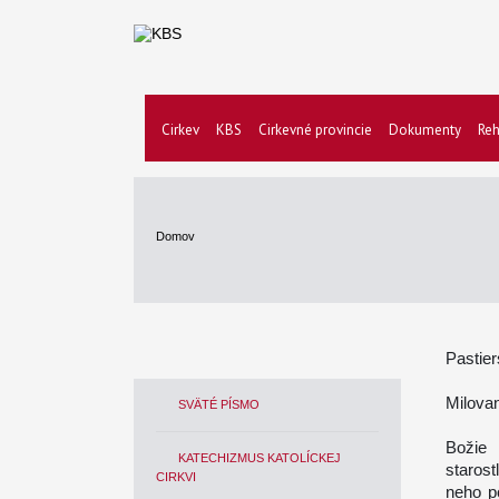
Cirkev
KBS
Cirkevné provincie
Dokumenty
Reh
Domov
Pastie
Milovan
SVÄTÉ PÍSMO
Božie
KATECHIZMUS KATOLÍCKEJ
starost
CIRKVI
neho p