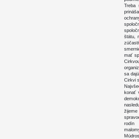
Treba 
prináša
ochran
spoločn
spoloč
štátu,
zúčast
smernic
mať sp
Cirkvo
organi
sa daj
Cirkvi 
Najvše
konať 
demokr
nasled
žijem
spravod
rodín
malomys
Múdros