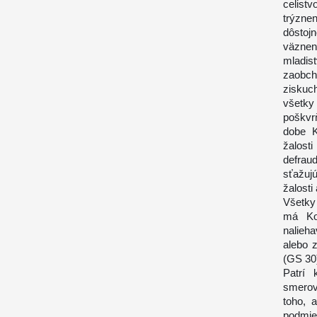
celist
trýzne
dôstoj
väzneni
mladis
zaobc
ziskuc
všetky
poškvrň
dobe K
žalost
defrau
sťažuj
žalosti
Všetky 
má Kon
nalieha
alebo z
(GS 30
Patrí 
smerova
toho, 
podmie