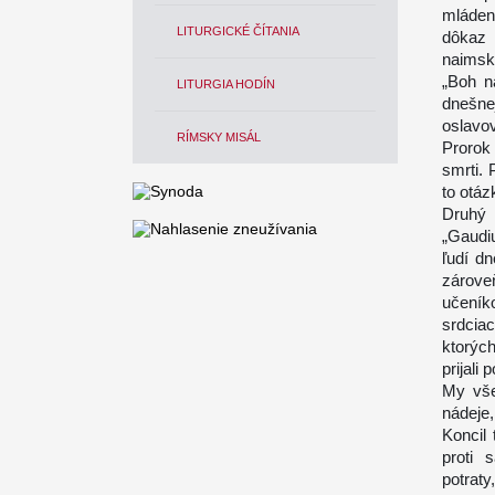
mláden
LITURGICKÉ ČÍTANIA
dôkaz
naimsk
„Boh n
LITURGIA HODÍN
dnešne
oslavov
RÍMSKY MISÁL
Prorok 
smrti. 
to otáz
Druhý 
„Gaudi
ľudí d
zárove
učeník
srdciac
ktorých
prijali
My vše
nádeje,
Koncil 
proti 
potrat