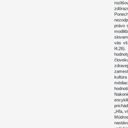
rozliš
zdôraz
Ponec
nezodp
právo 
modlit
slovam
vás vš
l4,26)
hodnoty
človeku
zdrave
zamest
kultúr
médiac
hodnoti
Nakoni
encykl
prichád
„Hľa, v
Múdros
nastáv