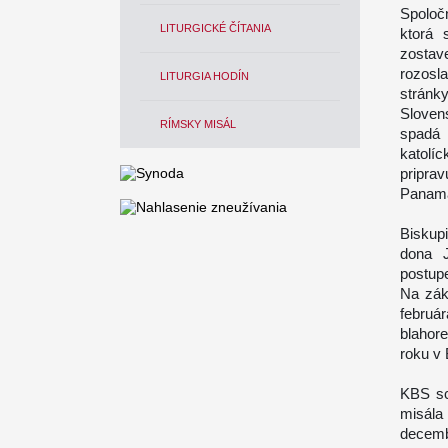
Spoloč
LITURGICKÉ ČÍTANIA
ktorá 
zostav
rozosla
LITURGIA HODÍN
stránk
Sloven
RÍMSKY MISÁL
spadá 
katolí
pripra
Panama
Biskup
dona J
postup
Na zák
februá
blahor
roku v 
KBS sc
misála 
decemb