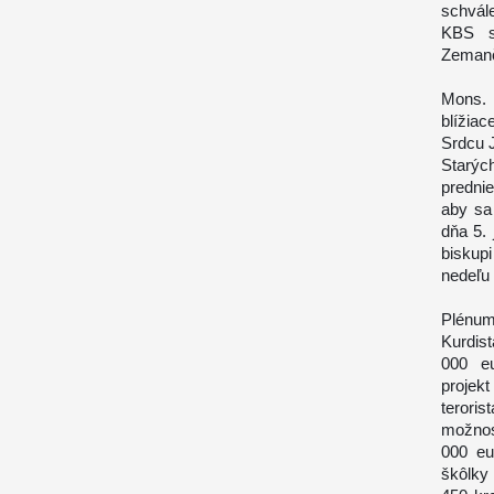
schvál
KBS s
Zemanč
Mons. 
blížia
Srdcu 
Starýc
predni
aby sa 
dňa 5. 
biskupi
nedeľu 
Plénum
Kurdis
000 eu
projek
teroris
možnos
000 eu
škôlky