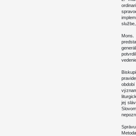
ordin
sprav
implem
službe,
Mons. 
predst
generá
potvrd
vedenie
Biskup
pravid
období
význam
liturgi
jej sl
Slovom
nepozn
Správu
Metoda