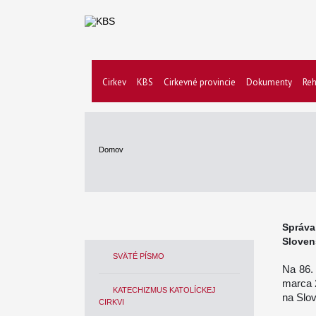
Cirkev
KBS
Cirkevné provincie
Dokumenty
Reh
Domov
Správ
Sloven
SVÄTÉ PÍSMO
Na 86.
marca 2
KATECHIZMUS KATOLÍCKEJ
na Slo
CIRKVI