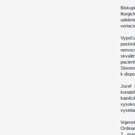
Biskup
liturgi
udelen
veriaci
Vypoču
pastor
nemoc
skvalit
pacien
Sloven
k dispo
Jozef 
konate
katolí
vysoko
vysiela
Vojens
Ordinar
2. mar