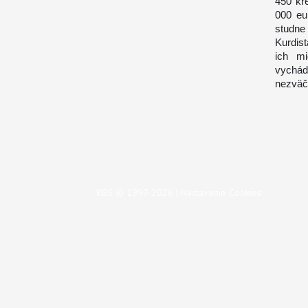
450 kre
000 eu
studne
Kurdist
ich mi
vychád
nezväčš
KBS © 1997-2026 |
Nastavenie Cookies