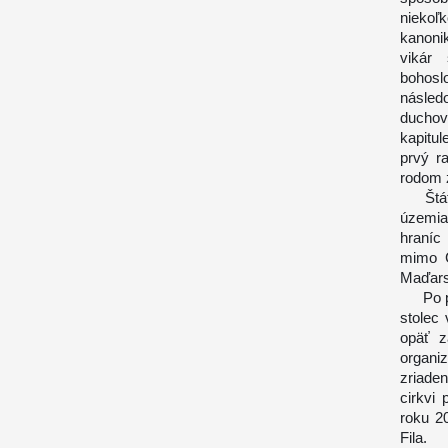
niekoľ
kanonik
vikár 
bohosl
násled
duchov
kapitu
prvý r
rodom z
Štátop
územia
hraníc
mimo Č
Maďars
Po pád
stolec
opäť z
organi
zriade
cirkvi
roku 2
Fila.