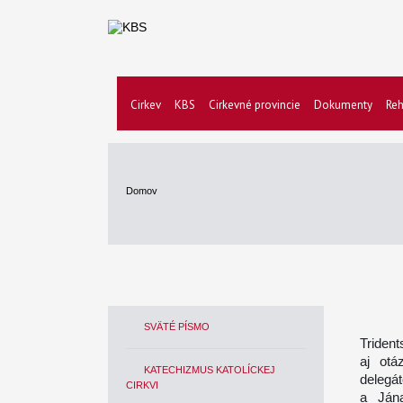
Cirkev
KBS
Cirkevné provincie
Dokumenty
Reh
Domov
SVÄTÉ PÍSMO
Trident
aj otá
KATECHIZMUS KATOLÍCKEJ
delegá
CIRKVI
a Jána