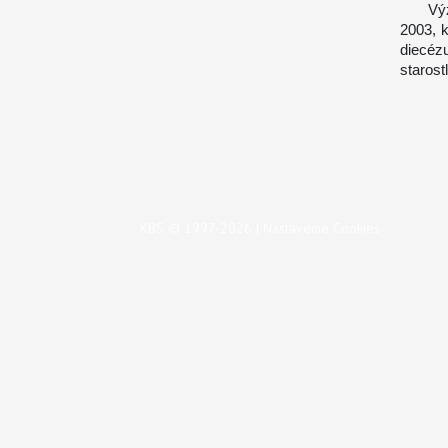
Význam
2003, k
diecéz
starost
KBS © 1997-2026 |
Nastavenie Cookies