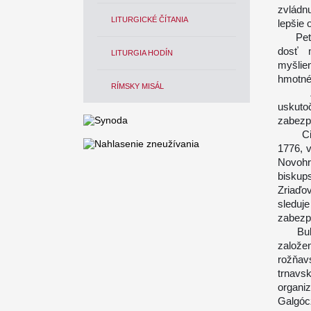
zvládn
LITURGICKÉ ČÍTANIA
lepšie 
Peter 
dosť m
LITURGIA HODÍN
myšlie
hmotné
RÍMSKY MISÁL
Zruše
uskuto
zabezp
Cisáro
1776, 
Novohr
biskup
Zriaďo
sleduje
zabezpe
Bulou
založ
rožňav
trnavs
organi
Galgóc