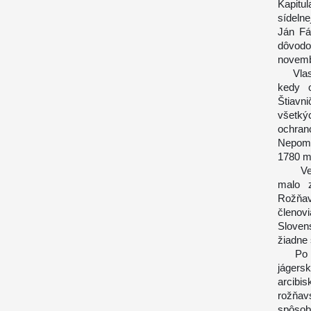
Kapitu
sídelne
Ján Fá
dôvodo
novemb
Vlastn
kedy 
Štiavn
všetký
ochran
Nepomu
1780 m
Veľký 
malo z
Rožňav
členo
Sloven
žiadne 
Po zri
jáger
arcibi
rožňav
spôsob