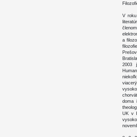
Filozof
V roku
litera
členom
elektro
a filoz
filozo
Prešov
Bratis
2003 j
Human
niekoľ
viacer
vysoko
chorvá
doma i
theolo
UK v B
vysoko
novembr