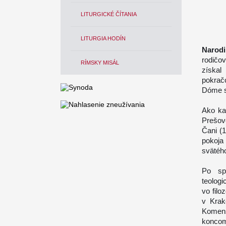
LITURGICKÉ ČÍTANIA
LITURGIA HODÍN
Narodi
rodičo
RÍMSKY MISÁL
získal
pokrač
Dóme s
Ako ka
Prešov
Čani (
pokoja
svätéh
Po sp
teolog
vo filo
v Krak
Komens
koncom