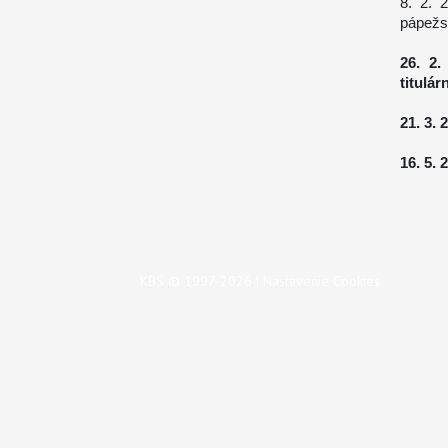
8. 2. 
pápežs
26. 2.
titulá
21. 3.
16. 5.
KBS © 1997-2026 |
Nastavenie Cookies