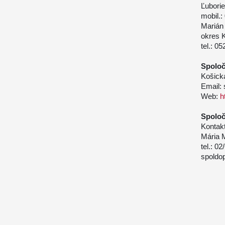
Ľubori
mobil.:
Marián 
okres 
tel.: 0
Spoloč
Košická
Email:
Web:
h
Spoloč
Kontakt
Mária M
tel.: 0
spoldo