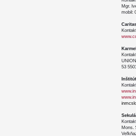
Mgr. I
mobil: 
Carita
Kontakt
www.cc
Karmel
Kontakt
UNION
53 550
Inštit
Kontakt
www.in
www.in
inmcsl
Sekulá
Kontakt
Mons. Š
Veľkňa