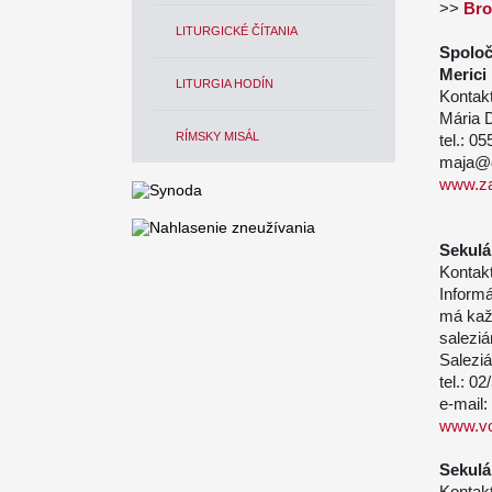
>>
Bro
LITURGICKÉ ČÍTANIA
Spoloč
Merici
LITURGIA HODÍN
Kontakt
Mária D
RÍMSKY MISÁL
tel.: 0
maja@d
www.za
Sekulá
Kontakt
Inform
má ka
saleziá
Saleziá
tel.: 0
e-mail
www.vo
Sekulá
Kontakt