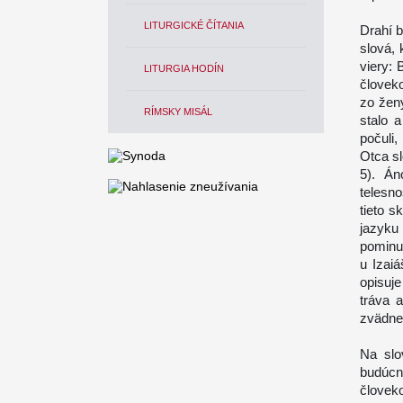
LITURGICKÉ ČÍTANIA
Drahí b
slová, 
viery: 
LITURGIA HODÍN
človek
zo ženy
RÍMSKY MISÁL
stalo 
počuli
Otca sl
5). Án
telesno
tieto s
jazyk
pominut
u Izai
opisuje
tráva 
zvädne,
Na slo
budúcn
človek