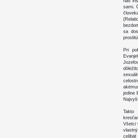
nás in
sami. 
človek
(Relat
bezdom
sa dos
prostitú
Pri po
Evanje
Jozefo
dôleži
sexuál
celostn
akémus
jedine 
Najvyšš
Takto
kresťa
Všetci 
vlastn
celibát