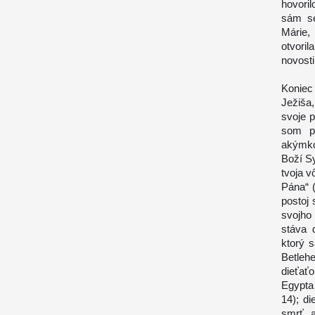
hovoril
sám se
Márie, 
otvoril
novosti
Koniec 
Ježiša
svoje 
som pl
akýmko
Boží Sy
tvoja v
Pána“ (
postoj 
svojho
stáva 
ktorý s
Betlehe
dieťať
Egypta 
14); d
smrť, a