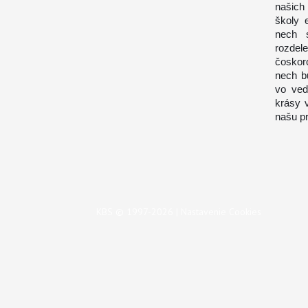
našich
školy 
nech s
rozdel
čoskor
nech b
vo ved
krásy 
našu p
KBS © 1997-2026 |
Nastavenie Cookies