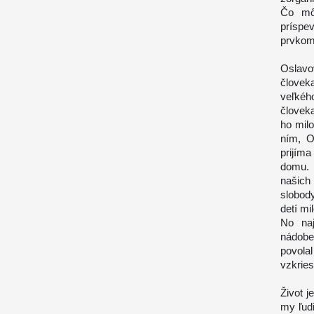
Čo môž
príspev
prvkom 
Oslavo
človek
veľkéh
človek
ho milo
ním, O
prijíma
domu. 
našich
slobod
detí mi
No na
nádobe,
povolal
vzkries
Život j
my ľud