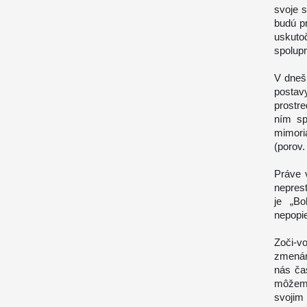
svoje s
budú p
uskuto
spolupr
V dneš
posta
prostr
ním sp
mimori
(porov.
Práve 
nepres
je „Bo
nepopie
Zoči-v
zmenám
nás ča
môžeme
svojim