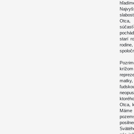
hľadí
Najvyš
slabos
Otca, 
súčasť
pochád
starí r
rodine,
spoločn
Pozrim
krížom 
reprez
matky,
ľudsko
neopus
ktoréh
Otca, 
Máme J
pozems
posiln
Svätéh