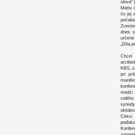
slova“ 
Máriu 
čo jej
počat
Zvesto
dnes s
určené 
„Dňa po
Chcel
arcibi
KBS, z
pri pr
manife
konfer
medzi 
celého
synody
októbr
Cirkvi
poďako
Konfere
zorgan