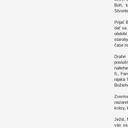
Boh, k
Stvorit
Prijať
dať sa 
období
staroby
čase n
Drahé 
posluš
nalieha
II., Fa
nijaká
Božieho
Zverme
nazare
krásy, 
Ježiš, 
vás sa