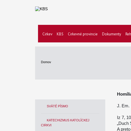
Cirkev
KBS
Cirkevné provincie
Dokumenty
Reh
Domov
Homíli
J. Em. 
SVÄTÉ PÍSMO
Iz 7, 1
KATECHIZMUS KATOLÍCKEJ
„Duch S
CIRKVI
A preto