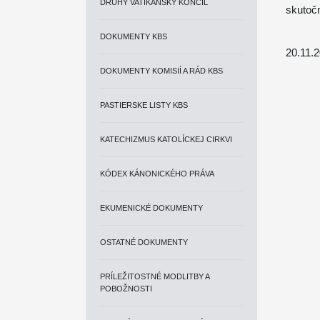
DRUHÝ VATIKÁNSKY KONCIL
skutoč
DOKUMENTY KBS
20.11.
DOKUMENTY KOMISIÍ A RÁD KBS
PASTIERSKE LISTY KBS
KATECHIZMUS KATOLÍCKEJ CIRKVI
KÓDEX KÁNONICKÉHO PRÁVA
EKUMENICKÉ DOKUMENTY
OSTATNÉ DOKUMENTY
PRÍLEŽITOSTNÉ MODLITBY A
POBOŽNOSTI