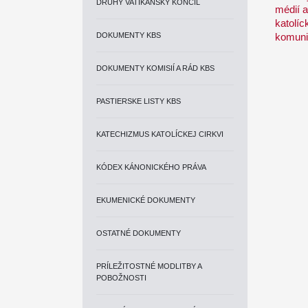
DRUHÝ VATIKÁNSKY KONCIL
médií a
katolíc
DOKUMENTY KBS
komuni
DOKUMENTY KOMISIÍ A RÁD KBS
PASTIERSKE LISTY KBS
KATECHIZMUS KATOLÍCKEJ CIRKVI
KÓDEX KÁNONICKÉHO PRÁVA
EKUMENICKÉ DOKUMENTY
OSTATNÉ DOKUMENTY
PRÍLEŽITOSTNÉ MODLITBY A
POBOŽNOSTI