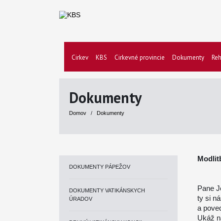
Cirkev
KBS
Cirkevné provincie
Dokumenty
Reh
Dokumenty
Domov
/
Dokumenty
Modlit
DOKUMENTY PÁPEŽOV
Pane Je
DOKUMENTY VATIKÁNSKYCH
ty si n
ÚRADOV
a poved
Ukáž n