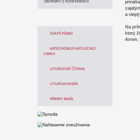
prináš
ZBORNÍKY Z KONFERENCIÍ
zajatý
a slepý
Na príh
ktorý 
SVÄTÉ PÍSMO
Amen.
KATECHIZMUS KATOLÍCKEJ
CIRKVI
LITURGICKÉ ČÍTANIA
LITURGIA HODÍN
RÍMSKY MISÁL