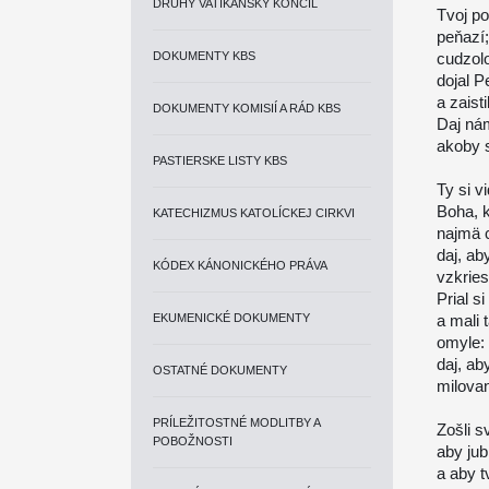
DRUHÝ VATIKÁNSKY KONCIL
Tvoj po
peňazí;
DOKUMENTY KBS
cudzolo
dojal P
a zaisti
DOKUMENTY KOMISIÍ A RÁD KBS
Daj nám
akoby s
PASTIERSKE LISTY KBS
Ty si v
Boha, 
KATECHIZMUS KATOLÍCKEJ CIRKVI
najmä 
daj, ab
KÓDEX KÁNONICKÉHO PRÁVA
vzkrie
Prial si
EKUMENICKÉ DOKUMENTY
a mali 
omyle:
daj, ab
OSTATNÉ DOKUMENTY
milova
PRÍLEŽITOSTNÉ MODLITBY A
Zošli 
POBOŽNOSTI
aby jub
a aby 