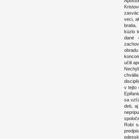
Apošto
Kristo
zasväc
veci, a
bratia
kúzlo t
dané c
zachová
obradu
koncom
učili a
Nechýb
chvália
discipl
v tejto
Epifani
sa vzťa
deti, 
nepripu
spoloč
Robí s
predpi
edessk