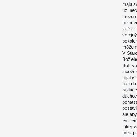
majú sv
už ner
môžu s
posmec
veľké 
verej
pokolen
môže n
V Star
Božieho
Boh vo 
židovs
udalos
národa
budúce
duchov
bohats
postavi
ale aby
len ti
takej v
pred p