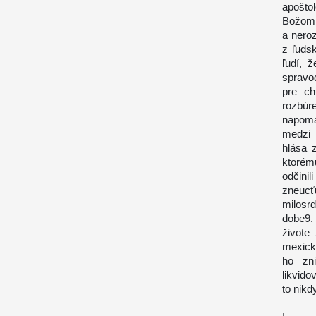
apošto
Božom 
a nero
z ľuds
ľudí, 
spravo
pre ch
rozbúr
napomá
medzi 
hlása 
ktorém
odčini
zneuc
milosr
dobe9. 
živote
mexick
ho zni
likvido
to nikd