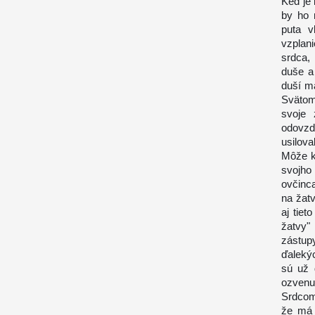
Keď je 
by ho 
puta v
vzplan
srdca, 
duše a
duší m
Svätom
svoje
odovzd
usilova
Môže k
svojho
ovčinca
na žatv
aj tie
žatvy"
zástup
ďalekýc
sú už 
ozvenu
Srdcom
že má 