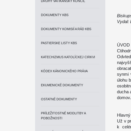
DRUHÝ VATIKÁNSKY KONCIL
DOKUMENTY KBS
Biskup
Vydal: 
DOKUMENTY KOMISIÍ A RÁD KBS
PASTIERSKE LISTY KBS
ÚVOD
Ctihod
Odvted
KATECHIZMUS KATOLÍCKEJ CIRKVI
najvyš
obraca
KÓDEX KÁNONICKÉHO PRÁVA
synmi 
úlohu 
EKUMENICKÉ DOKUMENTY
osobitn
ducha 
domov.
OSTATNÉ DOKUMENTY
PRÍLEŽITOSTNÉ MODLITBY A
Hlavný 
POBOŽNOSTI
Už v pr
k celé