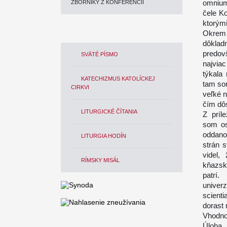
omnium
ZBORNÍKY Z KONFERENCIÍ
čele K
ktorým
Okrem 
dôklad
predov
SVÄTÉ PÍSMO
najvia
týkala
KATECHIZMUS KATOLÍCKEJ
tam som
CIRKVI
veľké 
čím dôs
LITURGICKÉ ČÍTANIA
Z príl
som os
oddano
LITURGIA HODÍN
strán s
videl,
RÍMSKY MISÁL
kňazsk
patrí
univer
scient
dorast
Vhodno
Úloha, 