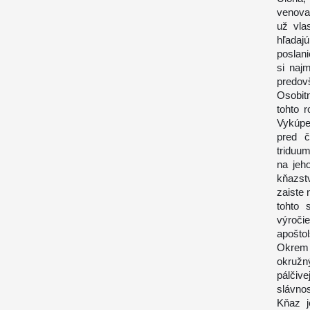
venovať
už vla
hľadaj
poslan
si naj
predovš
Osobit
tohto 
Vykúpe
pred č
triduum
na jeh
kňazst
zaiste 
tohto 
výroči
apoštol
Okrem 
okružn
pálčiv
slávno
Kňaz j