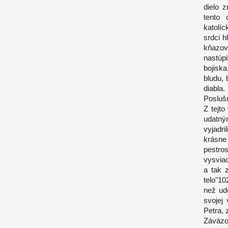
dielo 
tento 
katolí
srdci 
kňazov
nastúp
bojiska
bludu, 
diabla.
Posluš
Z tejto
udatný
vyjadri
krásne
pestro
vysvia
a tak 
telo"10
než ude
svojej 
Petra, 
Záväzo