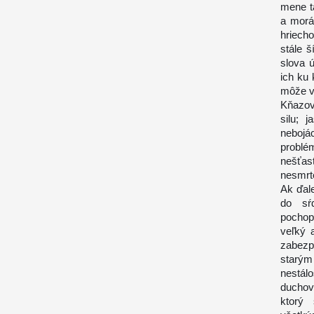
mene t
a morá
hriech
stále š
slova 
ich ku 
môže vn
Kňazov
silu; 
nebojác
problé
nešťas
nesmrt
Ak ďal
do sŕd
pochop
veľký 
zabezp
starý
nestá
duchov
ktorý