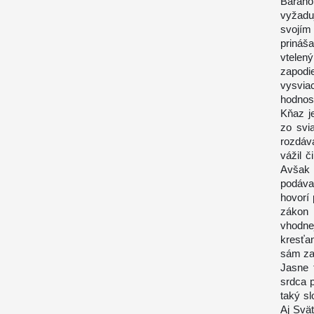
Baráno
vyžaduj
svojí
prináš
vtelený
zapodi
vysvi
hodnos
Kňaz j
zo svi
rozdáv
vážil č
Avšak 
podáva
hovorí 
zákon 
vhodne
kresťa
sám za
Jasne 
srdca p
taký s
Aj Svät