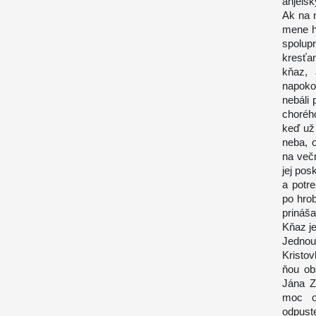
anjels
Ak na 
mene ho
spolup
kresťa
kňaz, 
napoko
nebáli
choréh
keď už
neba, 
na več
jej pos
a potr
po hrob
prináša
Kňaz j
Jednou
Kristov
ňou ob
Jána Zl
moc o
odpust