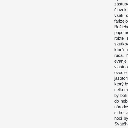
zástup
človek 
však, 
farizej
Božieho
pripome
robte 
skutko
ktorú 
rúca. 
evanje
vlastn
ovocie
jasoto
ktorý b
celkom
by boli
do neb
národo
si ho,
hoci by
Sväté