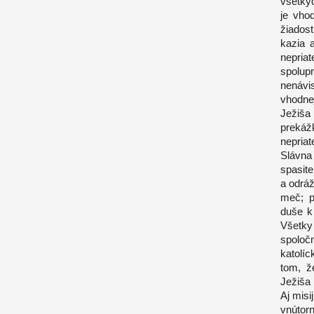
všetkýc
je vho
žiados
kazia 
nepria
spolu
nenávi
vhodne
Ježiša 
prekáž
nepriat
Slávna
spasit
a odráž
meč; p
duše k
Všetky
spoloč
katolí
tom, ž
Ježiša 
Aj misi
vnútorn