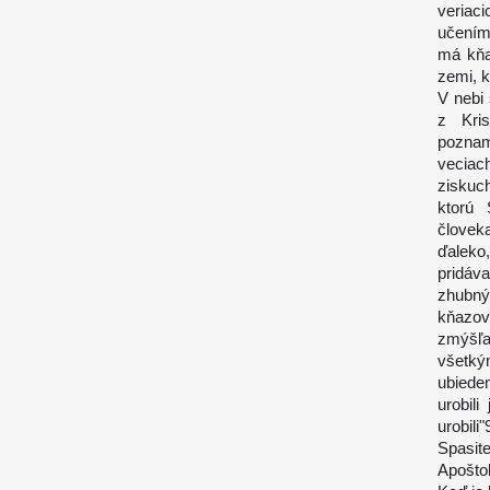
veriaci
učením 
má kňa
zemi, k
V nebi
z Kris
poznam
vecia
ziskuch
ktorú
človek
ďaleko
pridáv
zhubný
kňazov
zmýšľa
všetký
ubiede
urobil
urobil
Spasite
Apoštol