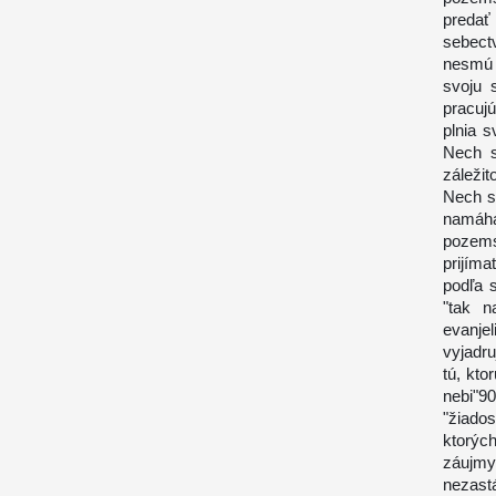
predať
sebect
nesmú 
svoju 
pracuj
plnia s
Nech s
záležit
Nech s
namáh
pozems
prijíma
podľa s
"tak n
evanje
vyjadr
tú, kto
nebi"9
"žiado
ktorých
záujmy
nezast