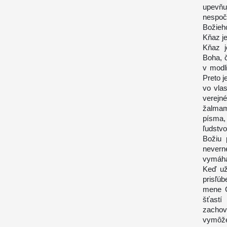
upevň
nespoč
Božieho
Kňaz j
Kňaz j
Boha, č
v modli
Preto j
vo vlas
verejn
žalmam
písma,
ľudstv
Božiu 
nevern
vymáha
Keď už
prisľú
mene C
šťast
zachov
vymôže