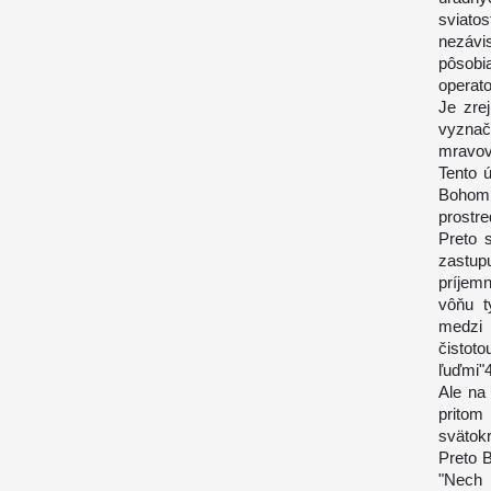
sviatos
nezávis
pôsobi
operato
Je zre
vyznač
mravov
Tento 
Bohom 
prostre
Preto 
zastu
príjem
vôňu t
medzi 
čistot
ľuďmi"
Ale na 
pritom
svätokr
Preto 
"Nech