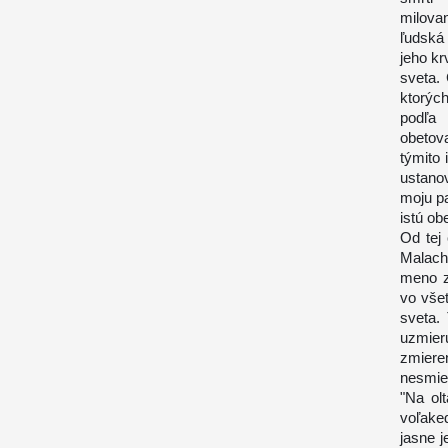
milovan
ľudská
jeho kr
sveta.
ktorýc
podľa 
obetov
týmito
ustano
moju pa
istú ob
Od tej 
Malach
meno z
vo vše
sveta.
uzmier
zmieren
nesmier
"Na ol
voľake
jasne 