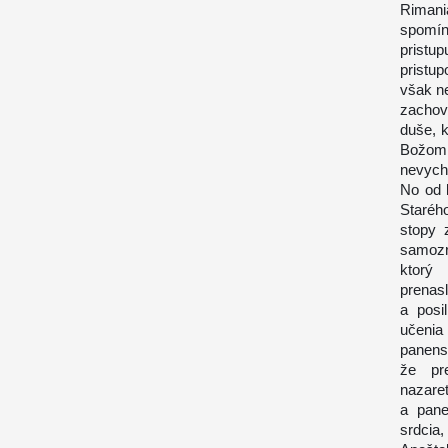
Rimani
spomí
pristu
pristup
však ne
zachova
duše, 
Božom 
nevychá
No od 
Staréh
stopy 
samozr
ktorý
prenas
a posi
učenia
panensk
že pr
nazare
a pane
srdcia,