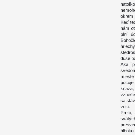
natoľk
nemoho
okrem 
Keď te
nám ot
plní ú
Bohočl
hriec
štedro
duše po
Aká po
svedom
mieste
počuje
kňaza,
vzneše
sa stáv
veci.
Preto,
svätýc
presved
hlboko