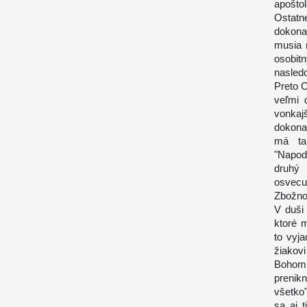
apoštol
Ostatn
dokona
musia 
osobi
nasledo
Preto 
veľmi d
vonkaj
dokona
má ta
"Napod
druhý 
osvecuj
Zbožno
V duši 
ktoré 
to vyja
žiakov
Bohom 
prenik
všetko
sa aj 