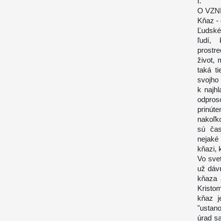
I.
O VZN
Kňaz - 
Ľudské
ľudí,
prostr
život,
taká t
svojho
k najh
odpros
prinúte
nakoľk
sú čas
nejaké
kňazi, 
Vo sve
už dáv
kňaza 
Kristo
kňaz j
"ustan
úrad sa