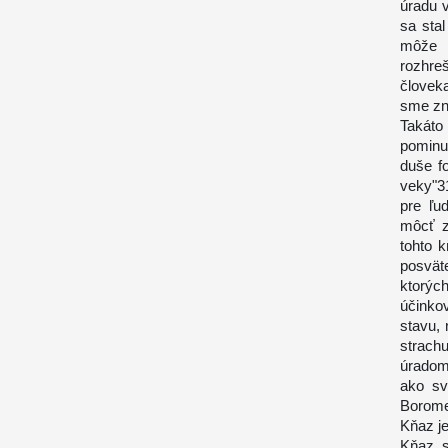
úradu 
sa sta
môže h
rozhre
človeka
sme zno
Takáto
pominu
duše f
veky"3
pre ľu
môcť z
tohto k
posvät
ktorý
účinko
stavu,
strach
úradom,
ako sv
Borome
Kňaz je
Kňaz s