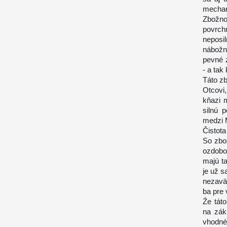
mechan
Zbožno
povrchn
neposi
nábožn
pevné 
- a tak
Táto z
Otcovi
kňazi m
silnú 
medzi 
Čistota
So zbo
ozdobo
majú ta
je už 
nezaväz
ba pre 
Źe tát
na zák
vhodné,