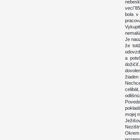
nebesk
veci"8
bola v
pracov
Vykupit
nemalú 
Je naoz
že toti
odovzda
a pote
dožičiť
dovole
žiaden 
Nechce
celibá
odlišnú
Poveda
poklad
mojej 
Ježišo
Nezišt
Okrem 
pozems