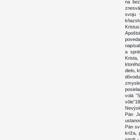
na bez
znesvä
svoju 
kňazst
Kristus
Apošto
poveda
napísa
a sprá
Krista
ktorého
dielo, 
dôvodu
zmysle
posiel
volá "
vôle"18
Nevýsl
Pán Je
ustano
Pán sv
kríža,
smrti -