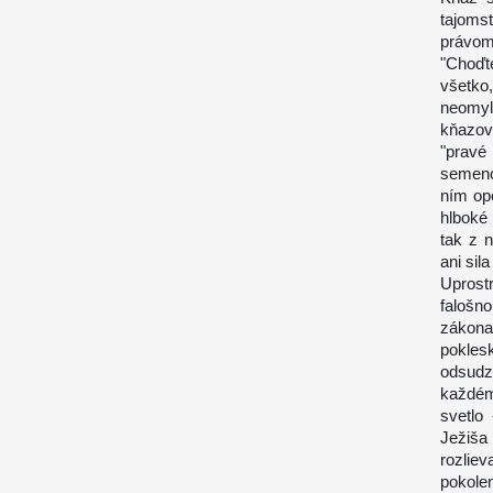
tajoms
právom
"Choďt
všetko,
neomyl
kňazov
"pravé
semeno 
ním op
hlboké
tak z 
ani sil
Uprost
falošn
zákona
pokles
odsudz
každém
svetlo
Ježiša
rozlie
pokole