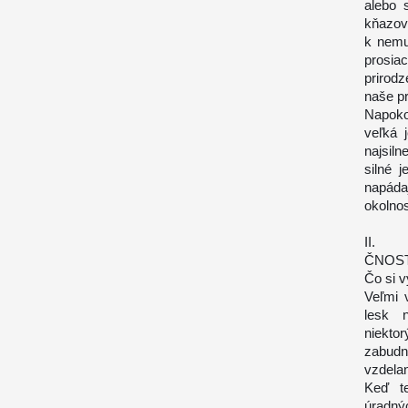
alebo 
kňazov
k nemu
prosia
prirod
naše p
Napoko
veľká 
najsil
silné 
napáda
okolnos
II.
ČNOST
Čo si 
Veľmi 
lesk n
niekto
zabudn
vzdela
Keď t
úradný