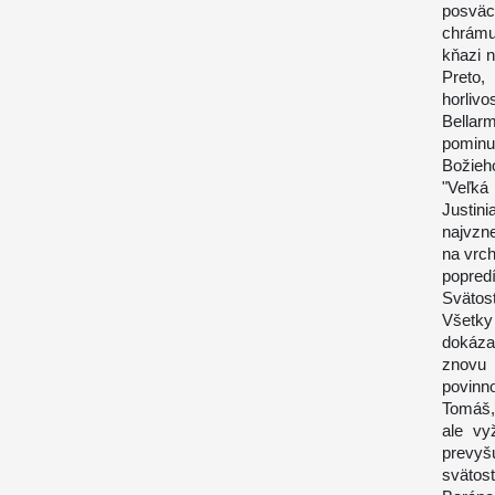
posväc
chrámu
kňazi n
Preto,
horliv
Bellarm
pominu
Božieh
"Veľká
Justini
najvzne
na vrch
popredí
Svätos
Všetky
dokáza
znovu 
povinno
Tomáš,
ale vy
prevyš
svätost