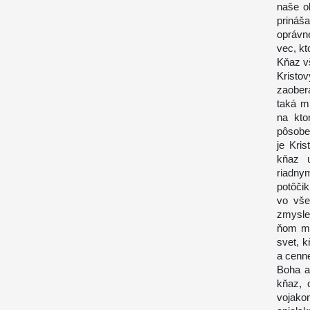
naše o
prináš
oprávne
vec, k
Kňaz v
Kristov
zaobera
taká mi
na kto
pôsobe
je Kri
kňaz u
riadny
potôčik
vo vše
zmysle
ňom mi
svet, 
a cenne
Boha a 
kňaz, 
vojakom