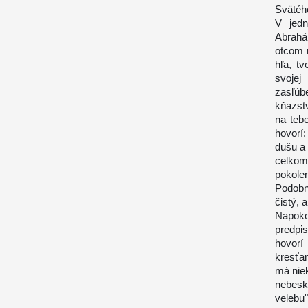
Svätéh
V jedn
Abrahám
otcom 
hľa, t
svojej
zasľúbe
kňazst
na tebe
hovorí:
dušu a 
celkom
pokolen
Podobn
čistý,
Napoko
predpi
hovorí
kresťa
má nie
nebesk
velebu