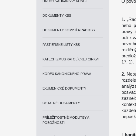
O povo
DRUHÝ VATIKÁNSKY KONCIL
DOKUMENTY KBS
1. „Rad
neho p
DOKUMENTY KOMISIÍ A RÁD KBS
pravý ž
boli s
povrchn
PASTIERSKE LISTY KBS
rozlič
predlo
KATECHIZMUS KATOLÍCKEJ CIRKVI
17, 1).
2. Nebu
KÓDEX KÁNONICKÉHO PRÁVA
rozdele
analýz
EKUMENICKÉ DOKUMENTY
posväc
zaznel
OSTATNÉ DOKUMENTY
kontex
každého
nepoškv
PRÍLEŽITOSTNÉ MODLITBY A
POBOŽNOSTI
I. kapi