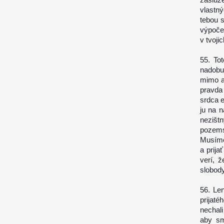
vlastn
tebou s
výpoče
v tvoji
55. Tot
nadobu
mimo ak
pravda
srdca e
ju na 
nezišt
pozems
Musíme
a prija
verí, 
slobod
56. Le
prijat
nechali
aby sm