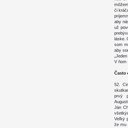
môžeme
či kráč
príjem
aby ná
už pov
prebýv
láske.
som mo
aby so
„Jeden 
V ňom 
Často 
52. Ci
skutka
prvý p
August
Ján Ch
všetký
Veľký 
že mu 