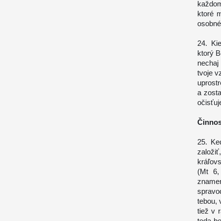
každom
ktoré 
osobné
24. Ki
ktorý 
nechaj
tvoje v
uprostr
a zost
očisťuj
Činnos
25. Ke
založiť
kráľovs
(Mt 6,
znamen
spravo
tebou, 
tiež v 
teda be