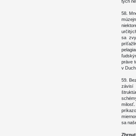
tých ne
58. Mn
múzejn
niekto
určitý
sa zvy
príťaž
pelagia
ľudský
práve 
v Duchu
59. Bez
závisí
štrukt
schémy
milosť
príkaz
miernos
sa naš
Zhrnut