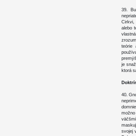
39. Bu
nepria
Cirkvi,
alebo 
vlastn
zrozum
teórie
použív
premýš
je snaž
ktorá s
Doktrí
40. Gno
neprim
domniev
možno 
väčšmi
maskuj
svojej 