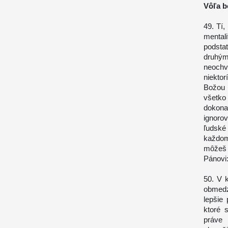
Vôľa b
49. Tí,
mental
podsta
druhým
neochv
niektor
Božou 
všetko
dokona
ignoro
ľudské
každom 
môžeš 
Pánovi:
50. V 
obmedze
lepšie 
ktoré 
práve 