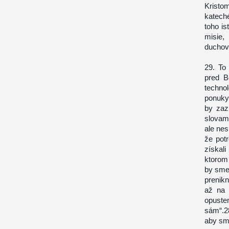
Kristo
katech
toho i
misie,
duchov
29. To
pred B
technol
ponuky
by zaz
slovam
ale nes
že pot
získal
ktorom
by sme 
prenikn
až na 
opuste
sám“.2
aby sme