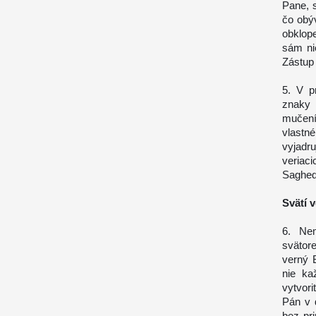
Pane, 
čo obý
obklop
sám ni
Zástup
5. V p
znaky 
mučení
vlastn
vyjadr
veriac
Saghedd
Svätí v
6. Nem
svätor
verný 
nie ka
vytvori
Pán v d
bez pri