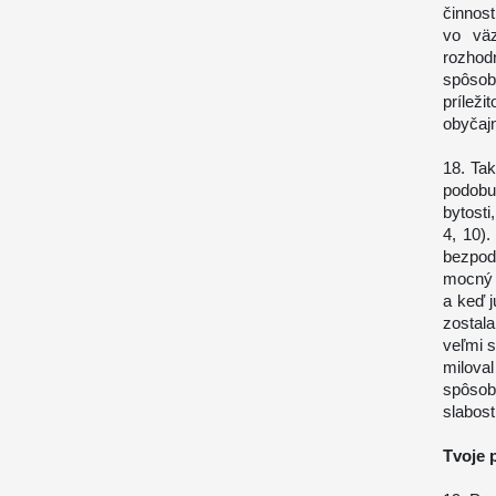
činnos
vo väz
rozhod
spôsob
prílež
obyčaj
18. Ta
podobu
bytosti
4, 10)
bezpod
mocný 
a keď j
zostal
veľmi s
miloval
spôsobo
slabost
Tvoje 