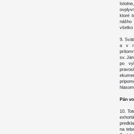
Istotn
ovplyv
ktoré 
nášho 
všetko 
9. Svät
a v ro
prítom
sv. Ján
po vyl
pravo
ekumeni
pripom
hlasom,
Pán vo
10. To
exhort
predkl
na teba