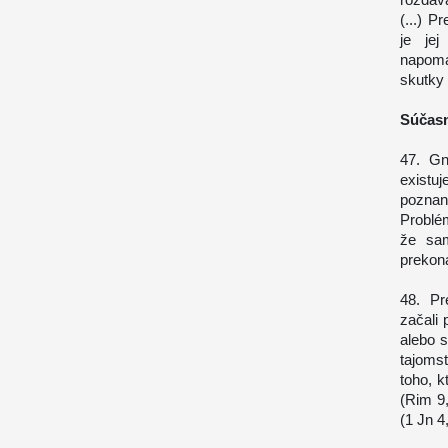
(...) P
je jej
napomá
skutky 
Súčasn
47. Gn
existu
poznan
Problé
že sam
prekon
48. Pre
začali 
alebo s
tajomst
toho, k
(Rim 9,
(1 Jn 4,