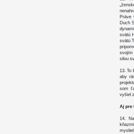
„žensk
nenahr
Práve 
Duch S
dynami
svätú H
svätú T
pripom
svojím
silou s
13. To 
aby rá
projek
som ťa
vyšiel 
Aj pre
14. Na
kňazmi
myslieť