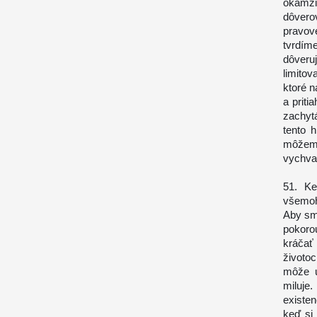
okamži
dôver
pravov
tvrdíme
dôveru
limitov
ktoré 
a priti
zachyt
tento 
môžem
vychva
51. K
všemoh
Aby sme
pokoro
kráčať
životo
môže u
miluje
existen
keď si