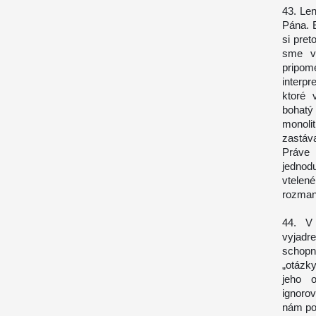
43. Le
Pána. 
si pret
sme vy
pripom
interp
ktoré 
bohatý
monoli
zastáv
Práve
jednod
vtelen
rozmani
44. V 
vyjadr
schopn
„otázky
jeho 
ignoro
nám po