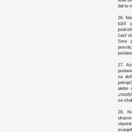
dal to 
26. Nie
túžiť 
podceň
časť vl
Sme po
posväc
poslan
27. Az
poslan
sa doň
pokoja
alebo 
„rozpt
sa však
28. Na
ukazov
vlastn
evanje