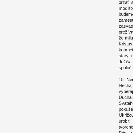
držať 
modlit
budem
zamest
zasvät
prežív
že mil
Kristu
kompet
starý 
Ježiša
spoloč
15. Nec
Nechaj
vybera
Ducha,
Svätéh
pokuše
Ukrižo
urobiť
tvorene
Pán ju