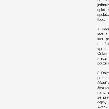
jednotl
spleť 
spoloč
ľudu.
7. Páči
ktorí 
ktorí p
rehoľní
vpred,
Cirkvi.
medzi 
použil 
8. Daj
prostr
účasť 
živé s
na to,
že prá
dejiny:
Avšak 