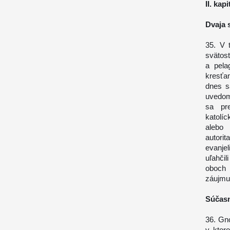
II. kapi
Dvaja s
35. V 
svätost
a pela
kresťa
dnes s
uvedom
sa pre
katolí
alebo 
autori
evanje
uľahčil
oboch 
záujmu
Súčasn
36. Gno
v ktor