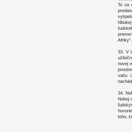
To sa 
predan
vytrpe
hlboke
ľudské
premen
Afriky“
33. V 
užitočn
novej e
prostr
vašu ú
nachád
34. Ne
Neboj 
ľudským
hovori
toho, ž