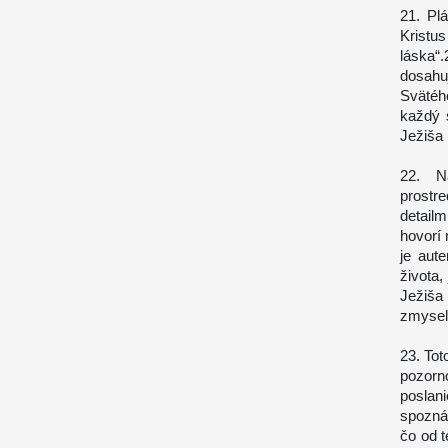
21. Pl
Kristu
láska“
dosahu
Svätéh
každý 
Ježiša 
22. N
prostr
detail
hovorí 
je aut
života,
Ježiša 
zmysel
23. Tot
pozorn
posla
spozná
čo od 