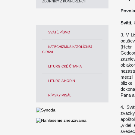
ZBORNÍKY Z KONFERENCIÍ
Povola
Svätí,
SVÄTÉ PÍSMO
3. V L
odušev
(Hebr 
KATECHIZMUS KATOLÍCKEJ
CIRKVI
Gedeon
zaznie
oblako
LITURGICKÉ ČÍTANIA
nezasta
medzi 
LITURGIA HODÍN
blízke
dokona
Pána a 
RÍMSKY MISÁL
4. Svä
zväzky
apošto
„videl
svedec