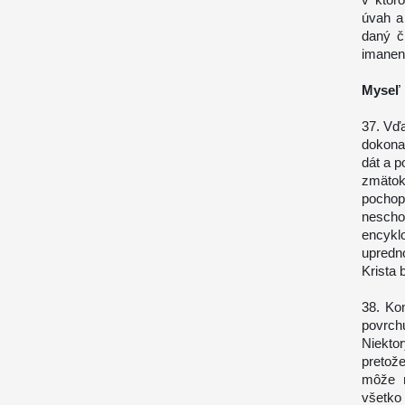
úvah a 
daný č
imanenc
Myseľ 
37. Vďa
dokona
dát a p
zmätok
pochop
nescho
encykl
upredno
Krista 
38. Ko
povrch
Niekto
pretož
môže n
všetko