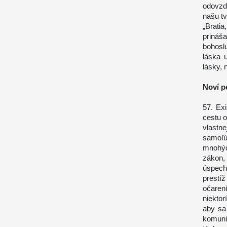
odovzd
našu tv
„Brati
prináš
bohosl
láska 
lásky, 
Noví p
57. Exi
cestu o
vlastn
samoľú
mnohýc
zákon,
úspecho
prestíž
očaren
niektor
aby sa
komunik