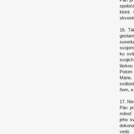
spoloč
ktorá 
skvostm
16. Tá
gestam
susedu,
svojom 
ku svä
svojic
láskou 
Potom 
Márie,
svätost
ňom, a 
17. Nie
Pán po
milosť 
jeho sv
dokonal
vedú l