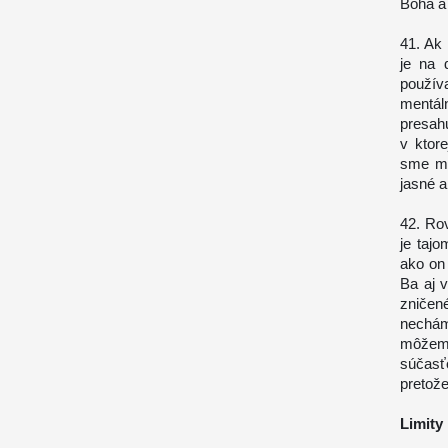
Boha a 
41. Ak
je na 
použív
mentál
presahu
v ktore
sme my
jasné a
42. Ro
je tajo
ako on
Ba aj v
zničen
nechá
môžeme
súčasť
pretož
Limit