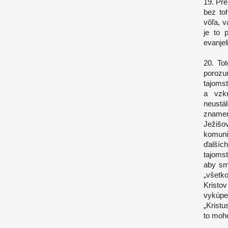
19. Pre
bez to
vôľa, v
je to 
evanjel
20. To
porozu
tajomst
a vzk
neustá
znamen
Ježišo
komuni
ďalšíc
tajomst
aby sm
„všetk
Kristov
vykúpen
„Kristu
to moho