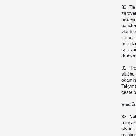
30. Tie
zárove
môžeme
ponúka
vlastné
začín
prirod
sprevá
druhý
31. Tr
službu,
okamih
Takýmt
ceste 
Viac ži
32. Neb
naopak
stvori
oslobo