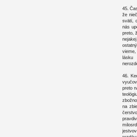
45. Ča
že nie
svätí,
nás upo
preto, 
nejake
ostatný
vieme,
lásku
nerozde
46. Keď
vyučov
preto 
teológi
zbožno
na zbi
čerstv
pravd
milosr
jestvo
rozdáva