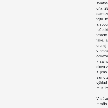
sviatos
dňa 28
samozr
tejto i
a spoč
rešpek
textom
také, 
druhej
v hrani
odkáza
k samot
slova 
s jeho
samo z
výklad
musí b
V súla
misála 