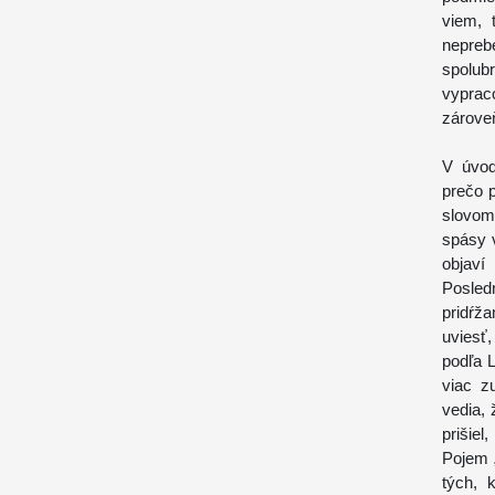
viem, 
nepreb
spolub
vypraco
zároveň
V úvod
prečo p
slovom 
spásy 
objaví
Posled
pridŕža
uviesť
podľa 
viac z
vedia,
prišiel
Pojem 
tých, 