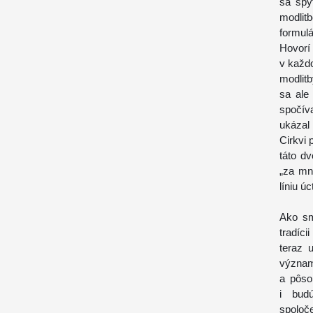
sa spýt
modli
formul
Hovorí
v každ
modlit
sa ale
spočíva
ukázal
Cirkvi
táto d
„za mn
líniu úc
Ako sm
tradíc
teraz 
význam
a pôso
i budú
spoloče