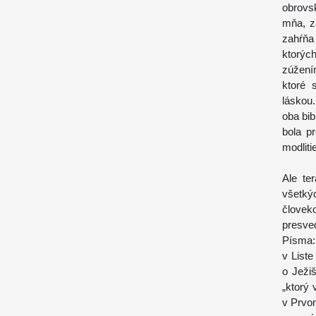
obrovs
mňa, z
zahŕňa
ktorýc
zúžení
ktoré 
láskou
oba bib
bola pr
modliti
Ale te
všetký
človek
presve
Písma:
v List
o Ježiš
„ktorý
v Prvom