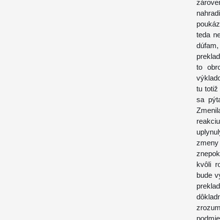
zárove
nahrad
poukáza
teda n
dúfam,
prekla
to obr
výklad
tu tot
sa pýt
Zmenil
reakci
uplynu
zmeny 
znepok
kvôli 
bude v
prekla
dôklad
zrozum
podmie