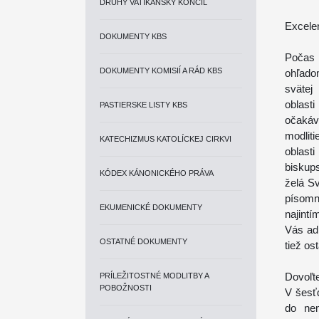
DRUHÝ VATIKÁNSKY KONCIL
Excelen
DOKUMENTY KBS
Počas 
DOKUMENTY KOMISIÍ A RÁD KBS
ohľado
svätej
oblast
PASTIERSKE LISTY KBS
očakáv
modlit
KATECHIZMUS KATOLÍCKEJ CIRKVI
oblast
biskups
KÓDEX KÁNONICKÉHO PRÁVA
želá Sv
písom
EKUMENICKÉ DOKUMENTY
najintí
Vás ad
OSTATNÉ DOKUMENTY
tiež os
Dovoľt
PRÍLEŽITOSTNÉ MODLITBY A
POBOŽNOSTI
V šesť
do nem