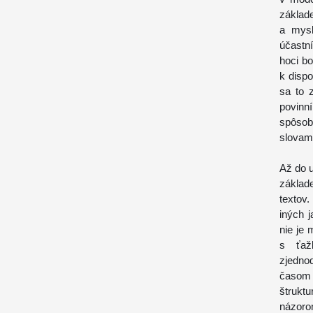
základe
a mysl
účastn
hoci b
k dispo
sa to z
povinní
spôsob
slovami
Až do u
základ
textov
iných 
nie je 
s ťaž
zjedno
časom 
štrukt
názoro