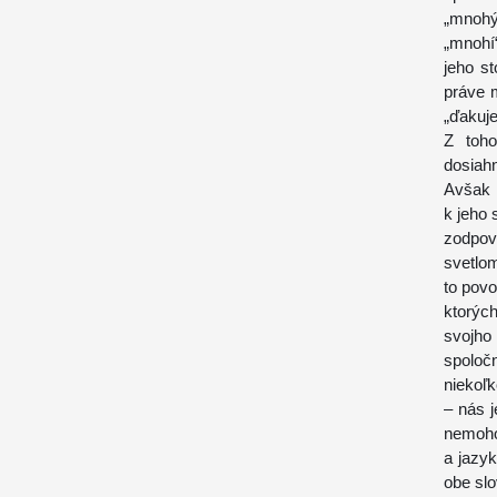
„mnohý
„mnohí
jeho s
práve 
„ďakuj
Z toh
dosiah
Avšak 
k jeho 
zodpov
svetlo
to povo
ktorýc
svojho
spoločn
niekoľk
– nás j
nemoh
a jazy
obe slo