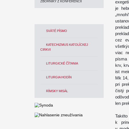
ZBORNÍKY Z KONFERENCIÍ
exegeti
je heb
„mnoh
ustano
prekla
SVÄTÉ PÍSMO
prekla
cez ev
KATECHIZMUS KATOLÍCKEJ
všetký
CIRKVI
viac n
písma 
LITURGICKÉ ČÍTANIA
krv, kr
ist mei
LITURGIA HODÍN
Mk 14, 
pri pr
čistý p
RÍMSKY MISÁL
odôvodn
len pre
Takéto
k prin
v mode