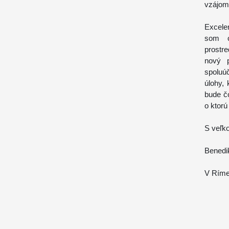
vzájomn
Excele
som c
prostre
nový p
spoluúč
úlohy,
bude čo
o ktorú
S veľk
Benedik
V Ríme,