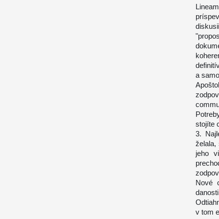
Lineam
príspe
diskus
"propo
dokume
koheren
definit
a samot
Apošto
zodpov
commun
Potreb
stojíte
3. Naj
želala,
jeho v
prechod
zodpov
Nové c
danosti
Odtiah
v tom e