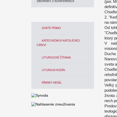
(por. M
ZBORNÍKY Z KONFERENCIÍ
definit
Choďte 
2. "Keď
na náme
Od toht
SVÄTÉ PÍSMO
"Choďt
ktorý p
KATECHIZMUS KATOLÍCKEJ
V naš
CIRKVI
mision
Ducha 
LITURGICKÉ ČÍTANIA
Nanovo
sveta 
Choďte
LITURGIA HODÍN
rehoľn
povolan
RÍMSKY MISÁL
Veľký 
podobe
života
nech pr
Predov
teolog
dôstojn