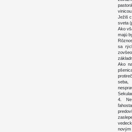
pastor
vinicou
Ježiš c
sveta (
Ako vša
majú b
Rôznos
sa rýc
zovšeo
základ
Ako na
pšenic
protir
seba,
nesprav
Sekula
4. Ne
ľahost
predov
zasle
vedeck
novým