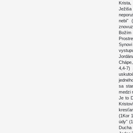
Krista
Ježiš
neporu
nebi" 
znovuz
Božím 
Prostr
Synovi
vystupu
Jordána
Chápe,
4,4-7)
uskuto
jedného
sa sta
medzi 
Je to 
Krist
kresťa
(1Kor 1
údy" (
Ducha s