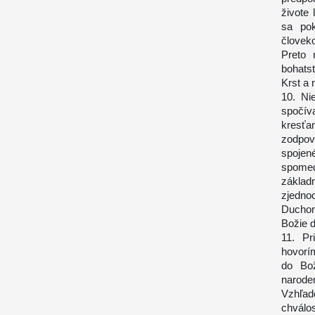
živote 
sa pok
človek
Preto 
bohatst
Krst a
10. Ni
spočív
kresťa
zodpove
spojen
spomed
základ
zjedno
Duchom
Božie d
11. Pr
hovorí
do Bož
narode
Vzhľado
chválo