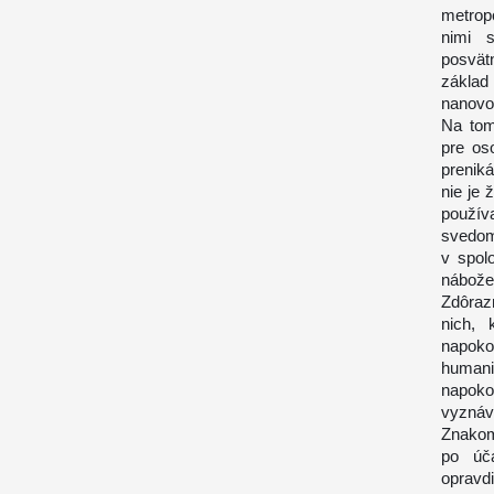
metropo
nimi s
posvätn
základ
nanovo
Na tom
pre os
prenik
nie je
použív
svedom
v spol
nábože
Zdôraz
nich, 
napoko
humaniz
napoko
vyznáva
Znakom
po úč
opravd