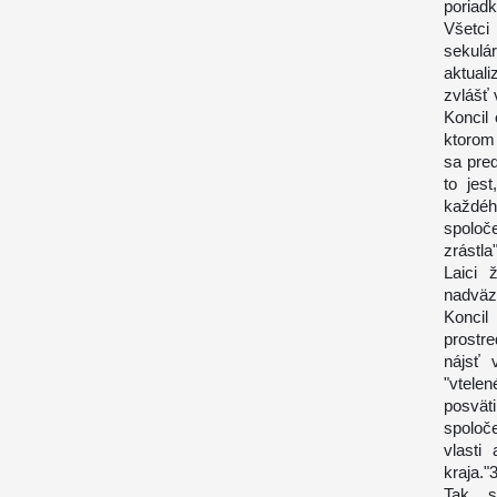
poriadk
Všetci
sekulá
aktuali
zvlášť
Koncil
ktorom 
sa pre
to jes
každé
spoloč
zrástla
Laici 
nadväz
Koncil
prostr
nájsť 
"vtele
posvät
spoloč
vlasti
kraja."
Tak s