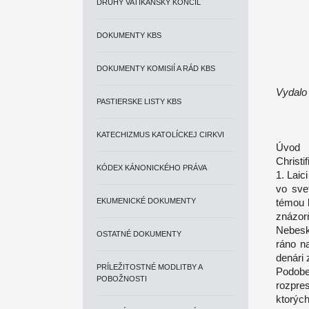
DRUHÝ VATIKÁNSKY KONCIL
DOKUMENTY KBS
DOKUMENTY KOMISIÍ A RÁD KBS
Vydalo
PASTIERSKE LISTY KBS
KATECHIZMUS KATOLÍCKEJ CIRKVI
Úvod
Christif
KÓDEX KÁNONICKÉHO PRÁVA
1. Laic
vo sve
EKUMENICKÉ DOKUMENTY
témou 
znázor
Nebesk
OSTATNÉ DOKUMENTY
ráno na
denári 
PRÍLEŽITOSTNÉ MODLITBY A
Podob
POBOŽNOSTI
rozpre
ktorých