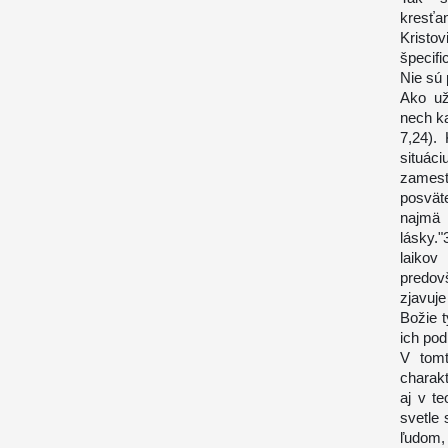
kresťa
Kristo
špecif
Nie sú 
Ako už
nech k
7,24).
situác
zamest
posvät
najmä 
lásky."
laikov
predov
zjavuj
Božie 
ich pod
V tomt
charakt
aj v t
svetle 
ľudom,