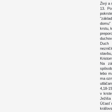
Źivý a
13. Po
pokrst
"zákla
domu" 
krstu, 
prepo
duchov
Duch 
neznič
stavbu
Kristo
Na zá
spôsob
lebo m
ma ozná
utláčan
4,18-19
v krst
Ježiša 
Účasť 
kráľov