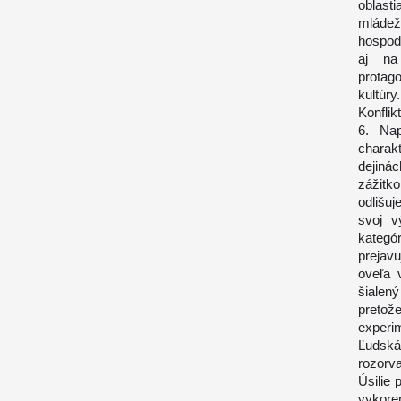
oblast
mládežo
hospodá
aj na
protag
kultúry
Konflik
6. Na
charak
dejiná
zážitko
odlišuj
svoj v
kategó
prejavu
oveľa 
šialen
pretož
experi
Ľudská
rozorv
Úsilie
vykore