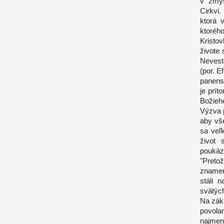
v zmys
Cirkvi
ktorá 
ktorého
Kristo
živote 
Nevest
(por. E
panens
je prít
Božieh
Výzva 
aby vše
sa veľk
život 
pouká
"Preto
znameni
stáli 
svätýc
Na zákl
povolan
najmenš