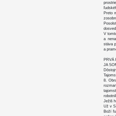
prostr
ľudskéh
Preto 
zosobn
Posols
dosved
V tomt
a nena
stáva p
a prame
PRVÁ 
JA SO
Dôstojn
Tajomst
8. Obr
rozman
tajoms
robotní
Ježiš h
Už v St
Boží ľ