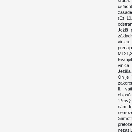
srdca: 
ušľacht
zasade
(Ez 19,
odstrán
Ježiš 
základ
vinicu
prenaj
Mt 21,2
Evanjel
vinica
Ježiša.
On je "
zakoren
II. va
objasňu
"Pravý 
nám kt
nemôže
Samotn
pretož
nezasl