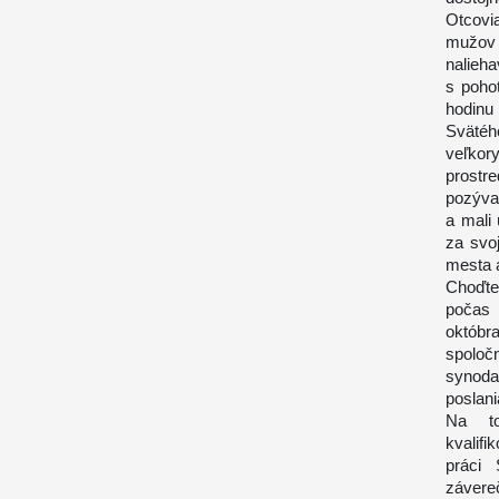
Otcovi
mužov 
nalieha
s poho
hodinu
Svätéh
veľkor
prostr
pozýva
a mali
za svo
mesta a
Choďte
počas 
októbra
spoloč
synoda
poslani
Na to
kvalif
práci 
závere