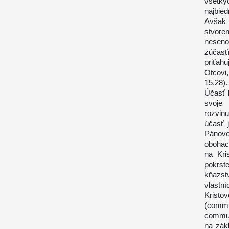
všetk
najbied
Avšak 
stvore
neseno
zúčasť
priťah
Otcovi
15,28).
Účasť 
svoje
rozvinu
účasť 
Pánovo
obohacu
na Kri
pokrst
kňazst
vlastn
Krist
(commu
commun
na zák