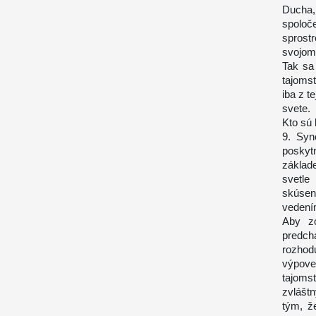
Ducha,
spoloč
sprost
svojom 
Tak sa 
tajoms
iba z t
svete.
Kto sú l
9. Syn
poskyt
základ
svetle
skúsen
vedení
Aby zo
predchá
rozhod
výpoveď
tajoms
zvlášt
tým, ž