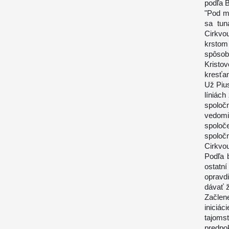
podľa 
"Pod m
sa tun
Cirkvo
krstom 
spôsob
Krist
kresťan
Už Pius
líniách
spoločn
vedomie
spolo
spoloč
Cirkvou
Podľa b
ostatní
opravdi
dávať ž
Začlene
iniciá
tajoms
predpo