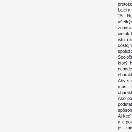
pretož
Laici a
15. No
všetký
znovuz
dietok 
istú n
dôstoj
spoluzo
Spoloč
ktorý 
neoddeľ
charakt
Aby sme
musí s
charakt
Ako pov
podsta
spôsob
Aj keď 
a je po
je za