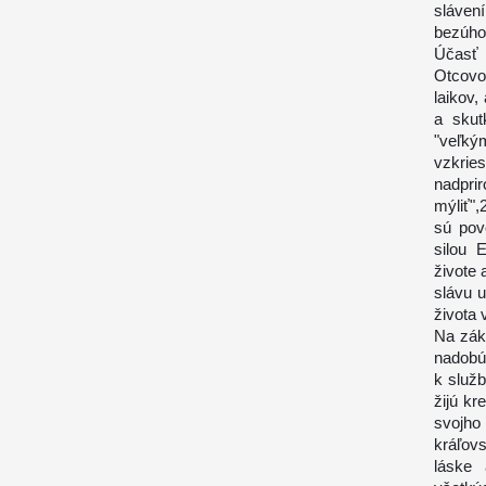
slávení
bezúho
Účasť 
Otcovo
laikov,
a skut
"veľký
vzkri
nadprir
mýliť",
sú pov
silou 
živote 
slávu u
života 
Na zákl
nadobú
k služb
žijú k
svojh
kráľovs
láske 