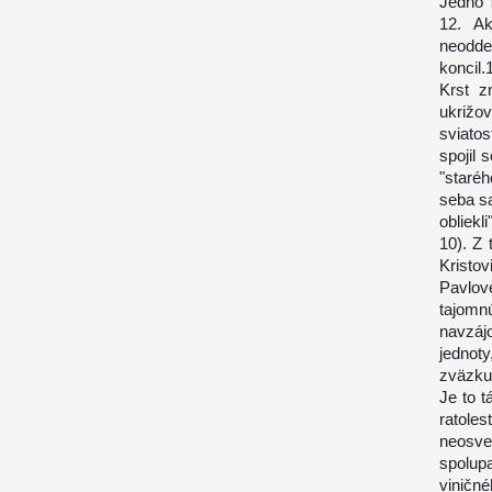
Jedno T
12. Ak
neoddel
koncil.
Krst z
ukrižo
sviato
spojil 
"staréh
seba sa
obliekl
10). Z
Kristov
Pavlov
tajom
navzájo
jednot
zväzku 
Je to t
ratoles
neosvet
spolup
viničné