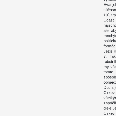
Evanjel
súčasn
žijú, t
Účasť 
najsch
ale ab
mnohým
politic
formác
Ježiš K
7. Tak
robotn
my všet
tomto 
spôsob
obmedz
Duch, j
Cirkev
všetký
zapríči
diele J
Cirkev