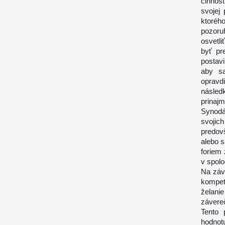
činnos
svojej
ktoréh
pozoru
osvetl
byť pr
postavi
aby sa
opravd
násled
prina
Synodá
svoji
predov
alebo s
foriem 
v spolo
Na záv
kompet
želani
závere
Tento 
hodnot