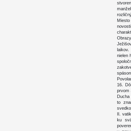
stvore
manžel
rozličn
Miesto 
novost
charakt
Obrazy
Ježišo
laikov
nielen 
spoločn
zakotv
spáson
Povolan
16. Dô
prvom 
Ducha 
to zna
svedkom
II. va
ku svä
poveren