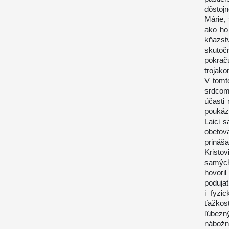
dôstoj
Márie,
ako ho 
kňazst
skutoč
pokrač
trojako
V tomt
srdcom
účasti
poukáza
Laici 
obetov
prináš
Kristo
samých
hovori
poduja
i fyzi
ťažkost
ľúbezn
nábožn