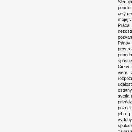
Sleduj
popolud
celý de
mojej v
Práca, 
nezostá
pozvani
Pánov 
prostr
pripod
spásne
Cirkvi 
viere,
rozpoz
udalos
ostatn
svetla
privád
pozrie
jeho p
výdoby
spoloč
závažn