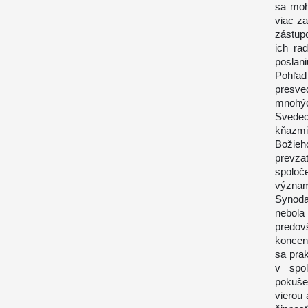
sa mohl
viac za
zástupc
ich ra
poslani
Pohľa
presve
mnohýc
Svedec
kňazmi,
Božieh
prevza
spoloče
významn
Synoda 
nebol
predov
koncent
sa prak
v spol
pokuše
vierou