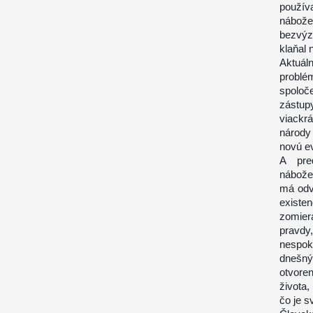
používa
nábož
bezvýz
klaňal 
Aktuá
problém
spoloče
zástup
viackr
národy
novú ev
A pre
nábože
má odv
existe
zomier
pravdy,
nespok
dnešn
otvore
života
čo je s