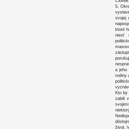
Človek
5. Okr
vystav
svojej
naposp
ktoré h
niesť 
polit
masovo
zástup
porušu
nesprav
a jeho
rodiny
politi
vyznáva
Kto by 
zabili
svojim
niekto
Nedisp
dôstoj
život.