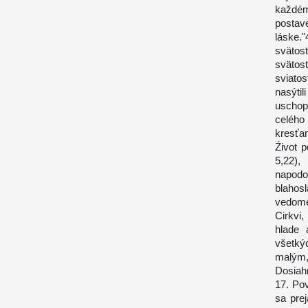
každém
postave
láske.
svätos
svätos
sviatos
nasýti
uschop
celého
kresťan
Źivot 
5,22),
napodo
blahos
vedome
Cirkvi
hlade 
všetký
malým,
Dosiah
17. Pov
sa pre