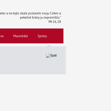
 Peter a na tejto skale postavím svoju Cirkev a
pekelné brány ju nepremôžu."
Mt 16, 18
ova
Masmédiá
Správy