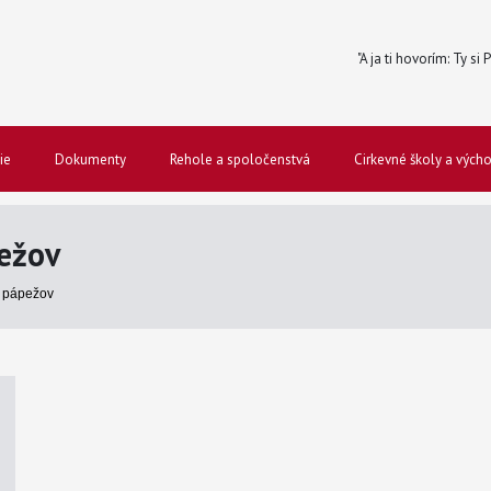
"A ja ti hovorím: Ty si
ie
Dokumenty
Rehole a spoločenstvá
Cirkevné školy a vých
ežov
 pápežov