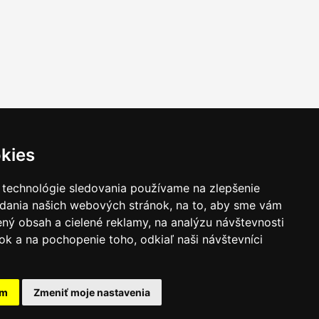
kies
 technológie sledovania používame na zlepšenie
adania našich webových stránok, na to, aby sme vám
ný obsah a cielené reklamy, na analýzu návštevnosti
k a na pochopenie toho, odkiaľ naši návštevníci
am
Zmeniť moje nastavenia
takt
|
Ochrana osobných udajov
|
Hľadať