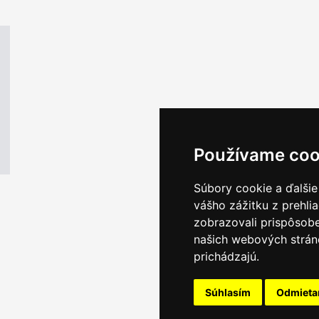
Používame coo
Súbory cookie a ďalšie
vášho zážitku z prehli
zobrazovali prispôsobe
našich webových stráno
prichádzajú.
Súhlasím
Odmiet
Email servis
|
Kon