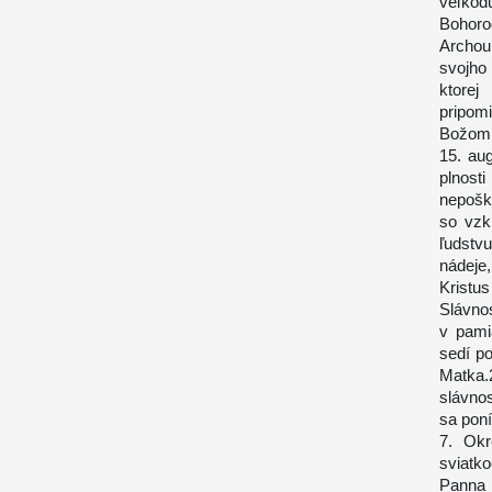
veľko
Bohoro
Archou
svojho
ktorej
pripom
Božom 
15. au
plnost
nepošk
so vzk
ľudstv
nádeje
Kristu
Slávno
v pami
sedí p
Matka.
slávnos
sa pon
7. Okr
sviatk
Panna 