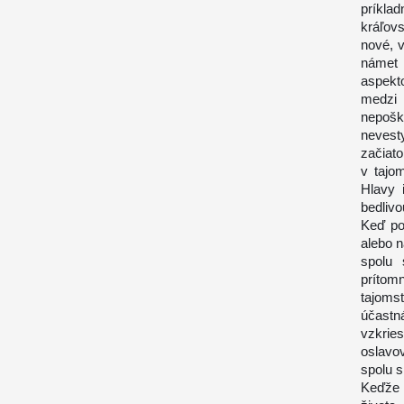
príkla
kráľov
nové, 
námet 
aspekt
medzi 
nepošk
nevest
začiato
v tajo
Hlavy 
bedlivo
Keď pos
alebo 
spolu 
prítom
tajoms
účastná
vzkrie
oslavo
spolu s
Keďže 