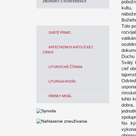
pobožn
ZBORNÍKY Z KONFERENCIÍ
kultu
nábože
Božieho
Túto po
rozvíja
SVÄTÉ PÍSMO
vatiká
osobit
KATECHIZMUS KATOLÍCKEJ
dokume
CIRKVI
Duchu 
Svätý 
LITURGICKÉ ČÍTANIA
cieľ ob
tajoms
Odvted
LITURGIA HODÍN
uspori
rímske
RÍMSKY MISÁL
tohto 
dobra,
jedno
spolupr
No ký
vykona
obnovy