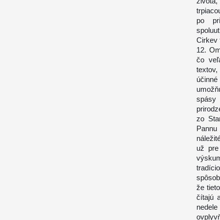
života,
trpiaco
po pr
spoluu
Cirkev 
12. Om
čo veľ
textov,
účinné
umožňu
spásy 
prirodz
zo Sta
Pannu 
náležit
už pre
výskum
tradíc
spôsob
že tiet
čítajú 
nedele
ovplyv