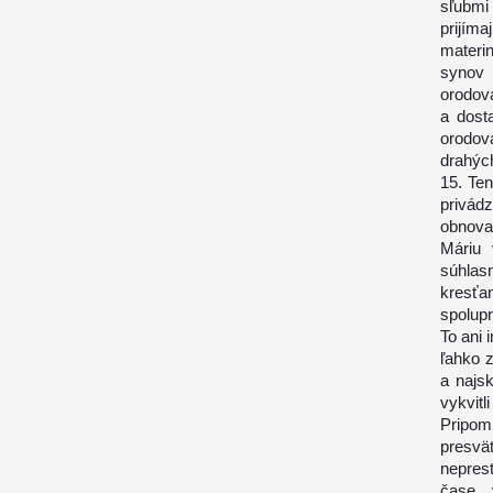
sľubmi
prijím
materi
synov 
orodov
a dost
orodova
drahýc
15. Te
privád
obnova
Máriu 
súhlas
kresť
spolupr
To ani 
ľahko z
a najs
vykvitl
Pripom
presv
neprest
čase, 