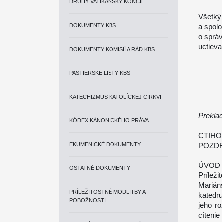
DRUHÝ VATIKÁNSKY KONCIL
Všetký
DOKUMENTY KBS
a spolo
o sprá
uctiev
DOKUMENTY KOMISIÍ A RÁD KBS
PASTIERSKE LISTY KBS
KATECHIZMUS KATOLÍCKEJ CIRKVI
Prekla
KÓDEX KÁNONICKÉHO PRÁVA
CTIHO
EKUMENICKÉ DOKUMENTY
POZDR
ÚVOD
OSTATNÉ DOKUMENTY
Príležit
Marián
PRÍLEŽITOSTNÉ MODLITBY A
katedru
POBOŽNOSTI
jeho ro
cítenie