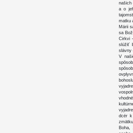
našich
a o je
tajoms
matku 
Márii s
sa Bože
Cirkvi 
slúžiť
slávny
V naši
spôsob
spôsob
ovplyv
bohoslu
vyjadr
vospol
vhodné
kultúr
vyjadr
dcér k
zmätku
Boha, 