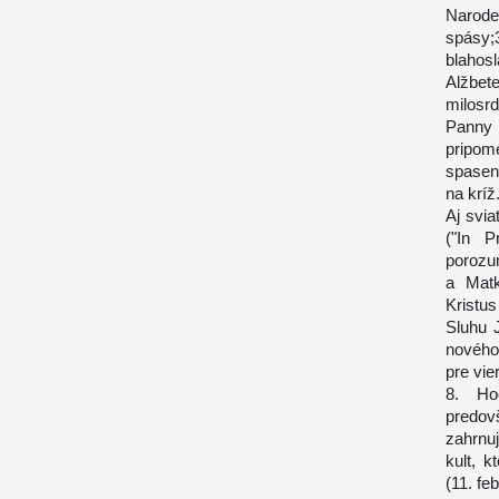
Narode
spásy;
blahos
Alžbet
milosrd
Panny 
pripom
spaseni
na kríž
Aj svia
("In P
porozu
a Matk
Kristu
Sluhu 
nového
pre vie
8. Ho
predov
zahrnuj
kult, k
(11. fe