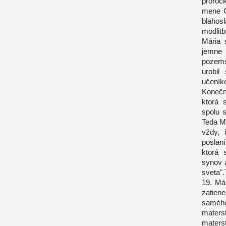
proroc
mene C
blahos
modlitb
Mária 
jemne 
pozems
urobil
učeník
Konečn
ktorá 
spolu 
Teda Má
vždy, 
poslan
ktorá 
synov 
sveta".
19. Má
zatien
samého
maters
materst