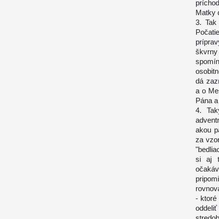
príchod
Matky d
3. Tak
Počati
príprav
škvrny
spomín
osobit
dá zaz
a o Mes
Pána a
4. Tak
adventn
akou p
za vzor
"bedlia
si aj 
očaká
pripom
rovnov
- ktoré
oddeli
stredo