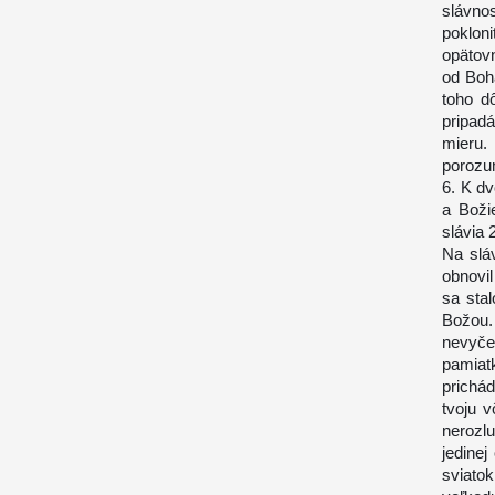
slávno
poklon
opätov
od Boh
toho d
pripadá
mieru
porozu
6. K d
a Boži
slávia 
Na slá
obnovi
sa sta
Božou
nevyče
pamiatk
prichád
tvoju v
nerozl
jedinej
sviato