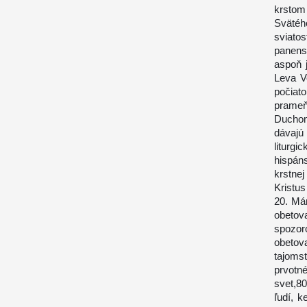
krstom
Svätéh
sviato
panens
aspoň 
Leva Ve
počiat
prameňu
Duchom
dávajú
liturg
hispáns
krstne
Kristus
20. Már
obetov
spozoro
obetov
tajoms
prvotné
svet,8
ľudí, 