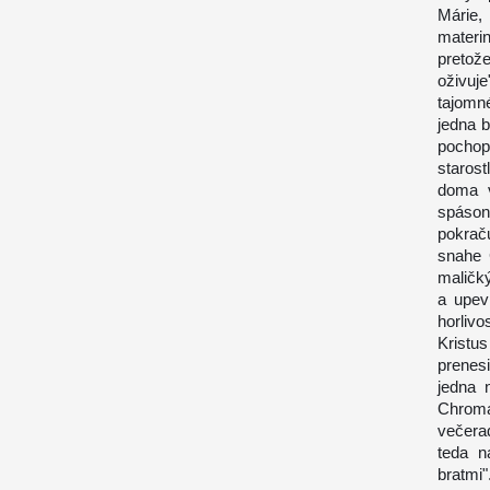
Márie,
materi
pretož
oživuj
tajomné
jedna b
pochop
starost
doma v
spáson
pokraču
snahe C
maličký
a upevn
horlivo
Kristu
prenesi
jedna 
Chroma
večera
teda n
bratmi