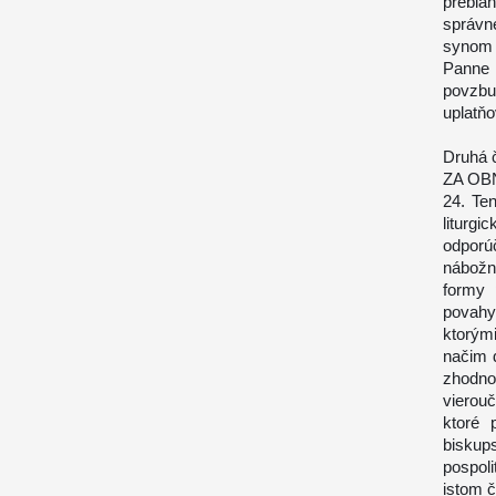
prebla
správn
synom 
Panne 
povzbu
uplatňo
Druhá 
ZA OB
24. Ten
liturg
odporú
nábožn
formy 
povahy 
ktorými
načim 
zhodno
vierou
ktoré 
biskups
pospoli
istom 