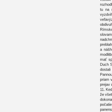
rozhod
tu na 
vyzdv
veľav
obdivu
Rímsko
slovam
nadchn
prebla
a nášh
modlitb
mať sp
Duch S
dostal
Pannou
priam v
prejav 
11. Ke
že vše
dokona
počati
panens