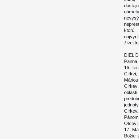
dôstojn
námet
nevysý
neprest
ktorú
najvyn
živej tr
DIEL 
Panna M
16. Te
Cirkvi
Máriou 
Cirkev 
oblast
predob
jednoty
Cirkev
Pánom,
Otcovi
17. Má
Božie 