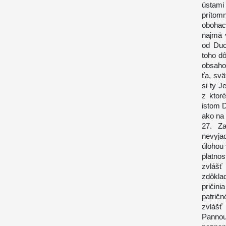
ústami
prítomn
obohac
najmä 
od Duc
toho d
obsaho
ťa, sv
si ty J
z ktor
istom 
ako na
27. Za
nevyja
úlohou 
platno
zvlášť
zdôkla
pričini
patričn
zvláš
Pannou