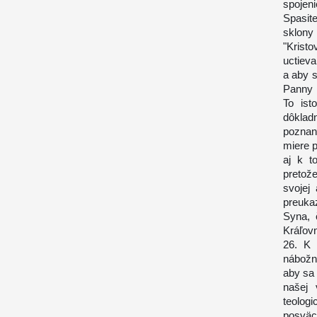
spojen
Spasit
sklony
"Krist
uctiev
a aby s
Panny 
To ist
dôklad
poznan
miere p
aj k t
pretož
svojej
preuka
Syna, 
Kráľovn
26. K 
nábožno
aby sa 
našej 
teolog
posväc