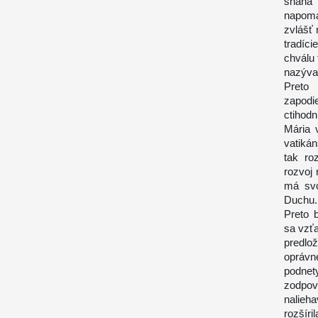
snaha 
napomá
zvlášť 
tradíc
chválu 
nazýva
Preto
zapodi
ctihodn
Mária 
vatikán
tak ro
rozvoj
má svo
Duchu.
Preto 
sa vzťa
predl
oprávn
podnety
zodpov
nalieh
rozšíril