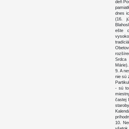
deň Pos
pamiatk
dnes i
(16. j
Blahos
ešte ď
vysok
tradíci
Obetov
rozšír
Srdca 
Márie).
9. A n
nie sú
Partiku
- sú t
miestn
častej 
starob
Kalendá
príhodn
10. Ne
všeto