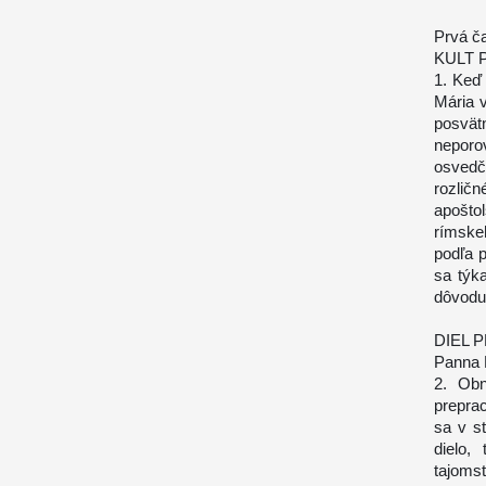
Prvá č
KULT 
1. Keď
Mária 
posvät
neporov
osvedč
rozlič
apošto
rímske
podľa p
sa týka
dôvodu
DIEL 
Panna M
2. Obn
preprac
sa v s
dielo,
tajoms