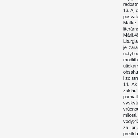
radostn
13. Aj 
posvät
Matke 
literá
Márii,
Liturgi
je zar
úctyho
modlit
utieka
obsahu
i zo st
14. Ak
základn
pamiatk
vyskyt
vrúcno
milost
vody;49
za pri
predkl