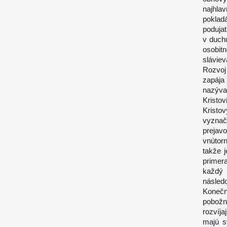
najhla
poklad
podujat
v duch
osobit
slávie
Rozvoj
zapája
nazýva
Kristo
Kristo
vyznač
prejav
vnútor
takže 
primer
každý 
násled
Konečn
pobožn
rozvíja
majú s