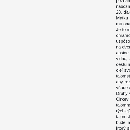
poznan
nábožn
28. ďal
Matku 
má ona 
Je to 
chrám
uspôso
na dve
apside
vidno,
cestu n
cieľ sv
tajoms
aby roz
všade c
Druhý v
Cirkev 
tajomn
rýchle
tajomst
bude m
ktorý 