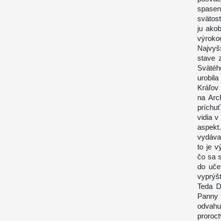
spaseni
svätosť
ju akob
výrok
Najvyš
stave 
Svätéh
urobil
Kráľov
na Arc
príchuť
vidia 
aspekt.
vydáva
to je 
čo sa s
do uče
vyprýš
Teda D
Panny 
odvahu,
proroc