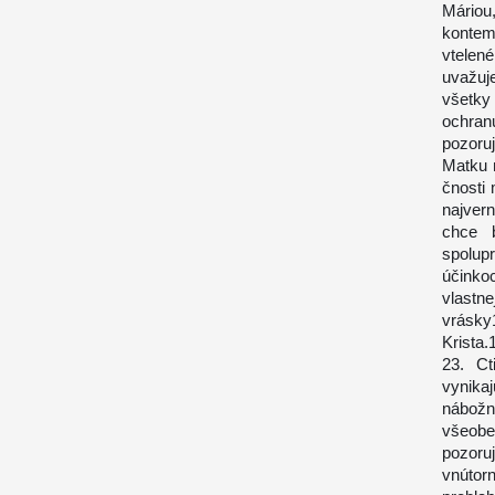
Máriou,
kontem
vtelen
uvažuj
všetky
ochran
pozoru
Matku 
čnosti 
najver
chce b
spolupr
účinko
vlastn
vrásky
Krista.
23. Ct
vynika
nábožn
všeobe
pozoru
vnúto