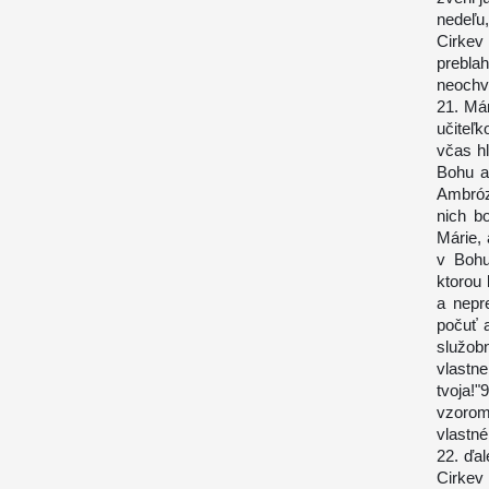
nedeľu
Cirkev
prebl
neochve
21. Már
učiteľk
včas hľ
Bohu a
Ambróz,
nich b
Márie, 
v Bohu
ktorou 
a nepr
počuť 
služob
vlastn
tvoja!
vzorom,
vlastn
22. ďal
Cirkev