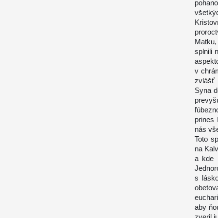
pohano
všetký
Kristo
proroc
Matku,
splnili
aspekt
v chrá
zvlášť
Syna d
prevyš
ľúbezn
prines
nás vše
Toto s
na Kal
a kde 
Jednor
s lásk
obetov
euchar
aby ňo
zveril 