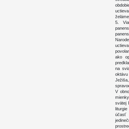
obdobie
uctiev
želáme 
5. Vi
panens
panens
Narode
uctiev
povola
ako op
predkl
na svi
oktávu
Ježiša
spravo
V obno
mienky
svätej
liturg
účasť 
jedine
prostr