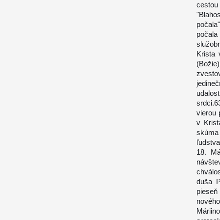
cestou
"Blahos
počala"
počala 
služobn
Krista 
(Božie)
zvesto
jedine
udalost
srdci.6
vierou 
v Kris
skúma 
ľudstva
18. Má
návšte
chválos
duša P
pieseň
nového
Máriin