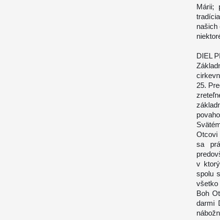
Márii;
tradíc
našich 
niektor
DIEL 
Základn
cirkevn
25. Pr
zreteľn
základ
povaho
Svätém
Otcovi
sa pr
predov
v ktorý
spolu 
všetko
Boh Ot
darmi 
nábožn