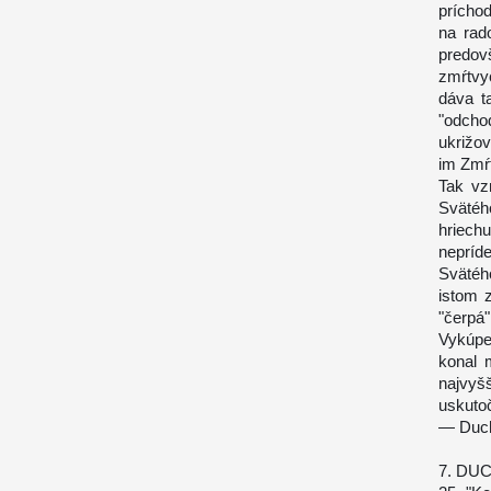
prícho
na rad
predov
zmŕtvy
dáva t
"odcho
ukrižov
im Zmŕt
Tak vz
Svätéh
hriechu
nepríd
Svätéh
istom 
"čerp
Vykúpe
konal 
najvyšš
uskuto
— Duch 
7. DU