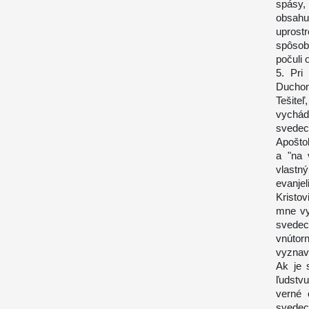
spásy,
obsahu
uprost
spôsobí
počuli 
5. Pri
Duchom
Tešite
vychád
svedect
Apoštol
a "na 
vlastn
evanje
Kristo
mne vy
svedec
vnútor
vyznava
Ak je 
ľudstvu
verné 
svedec