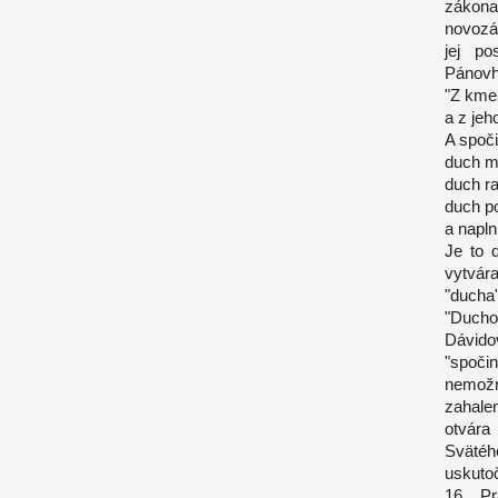
zákona
novozá
jej po
Pánovho
"Z kme
a z je
A spoč
duch m
duch ra
duch p
a napln
Je to 
vytvá
"ducha
"Ducho
Dávidov
"spoči
nemožn
zahale
otvára
Svätéh
uskuto
16. P