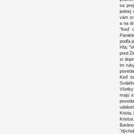
sa pre
jednej
vám sr
a na dr
"Keď o
Parakl
podľa 
Hľa: "V
pred Źi
si dop
im ruky
poveda
Keď to
Svätéh
Všetky
majú s
poved
udalost
Krista,
Kristu
Baráno
"dýchol