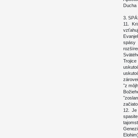
Ducha 
3. SP
11. Kr
vzťahuj
Evanjel
spásy 
rozšír
Svätého
Trojice
uskuto
uskuto
zárove
"z môj
Božieh
"zosla
začiat
12. Je
spasit
tajoms
Genezis
Elohim