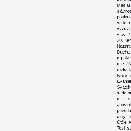
Mesiá
slávno
poslani
sa tot
vyzdvi
vraví: 
20. Te
Nazaret
Ducha 
a potvr
mesiáš
rozlúčk
tvoria
Evanje
Svätéh
sedemde
a s ra
apošto
poveda
skryl 
Otče, t
Teší s