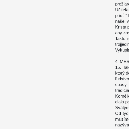
prežia
Učiteľ
prísť "
naše v
Krista 
aby zos
Takto 
trojje
Vykupit
4. ME
15. Ta
ktorý d
ľudstv
spásy 
tradíci
Kornéli
dialo 
Svätým
Od týc
musíme
nazýva