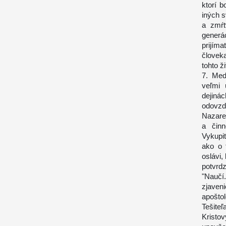
ktorí b
iných s
a zmŕt
generá
prijíma
človek
tohto ž
7. Med
veľmi 
dejiná
odovzd
Nazaret
a činn
Vykupit
ako o 
oslávi,
potvrd
"Naučí.
zjaven
apoštol
Tešite
Kristo