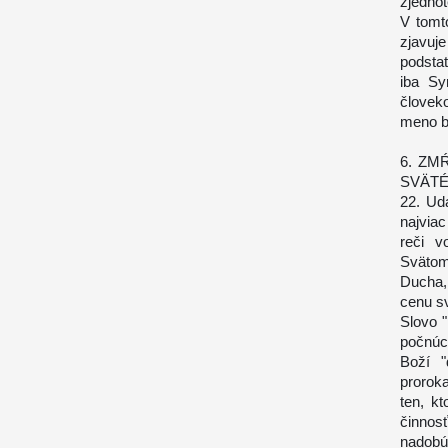
zjedno
V tomt
zjavuje
podstat
iba Sy
človek
meno b
6. ZM
SVÄT
22. Ud
najviac
reči v
Svätom
Ducha,
cenu sv
Slovo 
počnúc
Boží "
prorok
ten, k
činno
nadobú