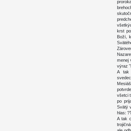
prorok
brehoc
skutočn
predch
všetký
krst p
Boží, 
Svätéh
Zárove
Nazaret
menej 
výraz "
A tak 
svedec
Mesiáš
potvrd
všetci 
po prij
Svätý 
hlas: ?
A tak 
trojičn
ale odh