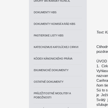
DRUHÝ VATIKÁNSKY KONCIL
DOKUMENTY KBS
DOKUMENTY KOMISIÍ A RÁD KBS
Text: 
PASTIERSKE LISTY KBS
Ctihodn
KATECHIZMUS KATOLÍCKEJ CIRKVI
pozdra
KÓDEX KÁNONICKÉHO PRÁVA
ÚVOD
1. Cir
EKUMENICKÉ DOKUMENTY
Vyhlas
nazvan
Carihra
OSTATNÉ DOKUMENTY
ňom tie
Sú to s
PRÍLEŽITOSTNÉ MODLITBY A
je Jež
POBOŽNOSTI
Svätý 
sľubuj