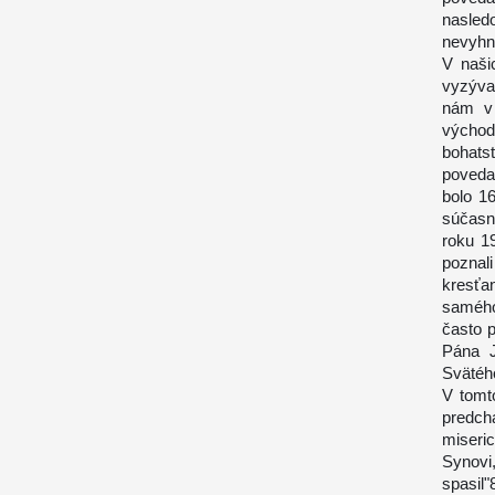
nasled
nevyhnu
V naši
vyzýva
nám v 
východ
bohats
poveda
bolo 16
súčasn
roku 1
poznali
kresťan
samého
často p
Pána J
Svätéh
V tomt
predc
miseric
Synovi
spasil