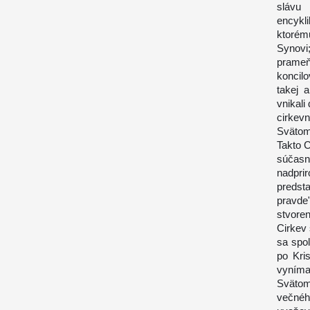
slávu 
encykl
ktorém
Synovi;
prameň
koncilo
takej 
vnikali
cirkev
Svätom
Takto C
súčas
nadpri
predst
pravde
stvoren
Cirkev
sa spol
po Kri
vyníma
Svätom
večnéh