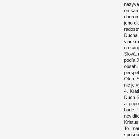
nazýva 
on sám
darcom
jeho di
radost
Ducha 
viackr
na svoj
Slová, 
podľa J
obsah.
perspe
Otca, 
nie je 
4. Krá
Duch S
a prip
bude T
nevidi
Kristus
To "na
spôsob