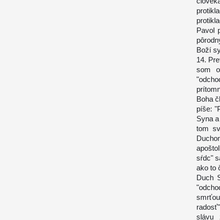
človek
protik
protik
Pavol p
pôrodný
Boží s
14. Pre
som od
"odcho
prítom
Boha č
píše: 
Syna a
tom sv
Duchom
apošto
sŕdc" s
ako to
Duch S
"odcho
smrťou
radosť"
slávu 