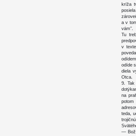
kríža 
posiel
zárove
a v to
vám".
Tu tre
predpo
v text
poveda
odídem
odíde s
diela 
Otca.
9. Tak
dotýka
na prah
potom 
adreso
teda, 
trojič
Svätéh
— Boži