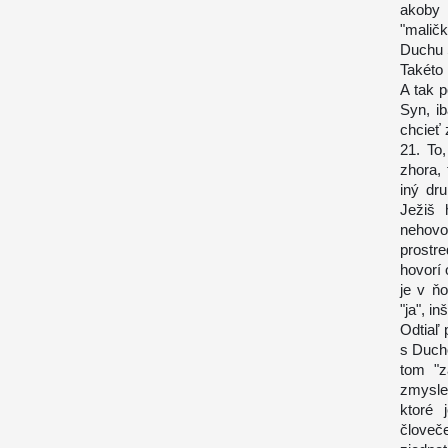
akoby 
"malič
Duchu 
Takéto
A tak p
Syn, i
chcieť 
21. To
zhora, 
iný dr
Ježiš 
nehov
prostr
hovorí 
je v ň
"ja", i
Odtiaľ 
s Duch
tom "z
zmysle
ktoré 
človeč