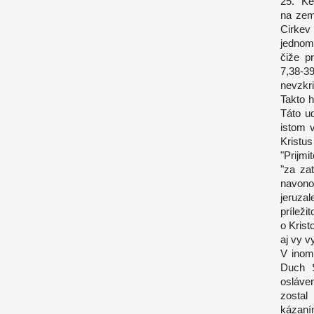
25. "K
na zem
Cirkev 
jednom 
čiže p
7,38-39
nevzkri
Takto h
Táto u
istom 
Kristus
"Prijmi
"za za
navonok
jeruz
prílež
o Krist
aj vy v
V inom
Duch S
osláve
zostal
kázaním