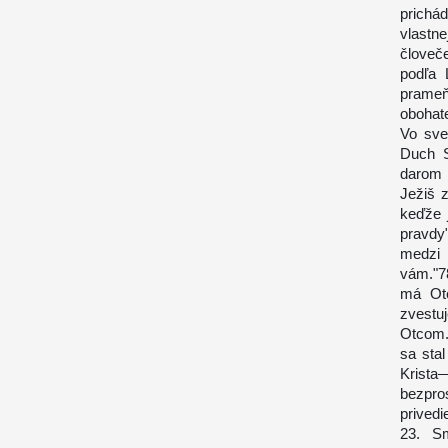
prichá
vlast
človeč
podľa 
prameň
obohat
Vo sve
Duch S
darom 
Ježiš z
keďže 
pravdy
medzi 
vám."7
má Ote
zvestu
Otcom.
sa sta
Krist
bezpro
privedi
23. Sm