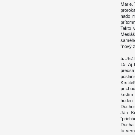
Márie.
proroka
nado m
prítomn
Takto 
Mesiáš
samého
"nový z
5. JE
19. Aj
predsa
poslan
Krstit
prícho
krstím
hoden 
Duchom
Ján Kr
"prich
Ducha S
tu ver