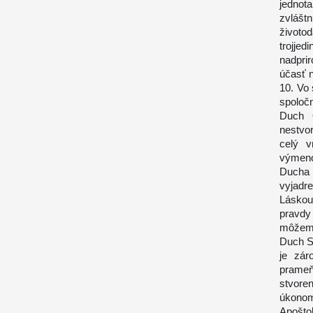
jednot
zvláštn
životo
trojje
nadpri
účasť 
10. Vo 
spoloč
Duch 
nestvo
celý v
výmeno
Ducha 
vyjadr
Láskou
pravdy
môžeme
Duch S
je zár
prameň
stvore
úkonom
Apoštol