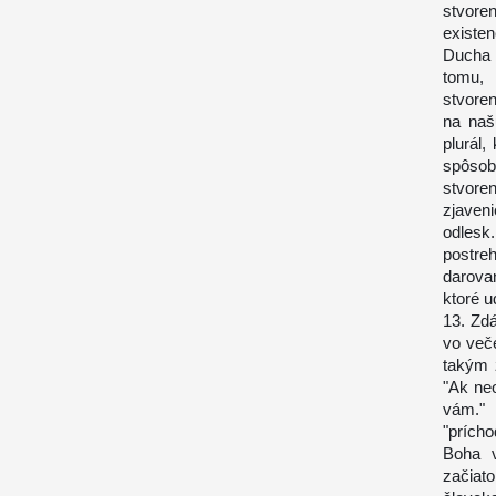
stvore
existe
Ducha 
tomu, 
stvore
na naš
plurál,
spôsob
stvore
zjaven
odlesk
postre
darova
ktoré u
13. Zdá
vo veče
takým 
"Ak ne
vám." 
"prícho
Boha 
začiato