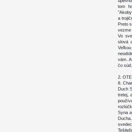
upevňo
tom ho
"Akoby
a troji
Preto 
vezme z
Vo sve
slová 
Veľkou
neodíd
vám. A 
čo súd.
2. OT
8. Char
Duch S
tretej,
použív
rozlúč
Syna a
Ducha.
svede
Tešite