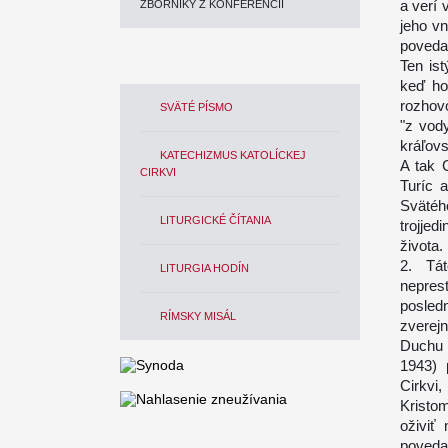
a verí 
ZBORNÍKY Z KONFERENCIÍ
jeho vn
povedal
Ten is
keď ho
rozhov
SVÄTÉ PÍSMO
"z vod
kráľovs
KATECHIZMUS KATOLÍCKEJ
A tak 
CIRKVI
Turíc 
Svätéh
LITURGICKÉ ČÍTANIA
trojje
života.
2. Tát
LITURGIA HODÍN
nepres
posledn
RÍMSKY MISÁL
zverejn
Duchu S
1943) 
Cirkvi
Kristo
oživiť
poveda