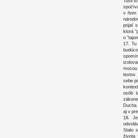
Tušil t
spočív
v ňom 
národo
prijať 
ktorá 
o "tajo
17. Tu
budúco
spomín
izolov
mocou 
textov
sebe p
kontext
osôb t
zákone
Ducha S
aj v p
18. Je
odvolá
Stalo 
života