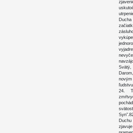
zjave
uskuto
utrpen
Ducha 
začiat
zásluh
vykúpe
jednor
vyjad
nevyče
navzáj
Svätý,
Darom,
novým 
ľudstvu
24. T
zmŕtvy
pochád
svätos
Syn".8
Duchu 
zjavuj
pramen