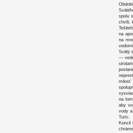
Obdobi
Svätéh
spolu 
chvíli
Tešiteľ
na apoš
na mno
vedomi
Svätý s
— veden
sirota
poslani
neprest
milosť 
spolu
vysvia
na tom
aby vo
vody a
Turíc.
Koncil 
chráme