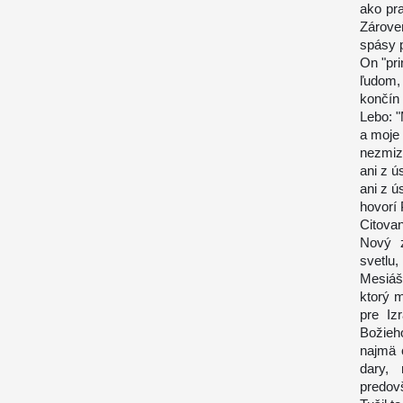
ako pr
Zárove
spásy p
On "pr
ľudom,
končín
Lebo: "
a moje 
nezmizn
ani z ús
ani z ú
hovorí 
Citovan
Nový z
svetlu
Mesiáš
ktorý 
pre Iz
Božieh
najmä 
dary, 
predov