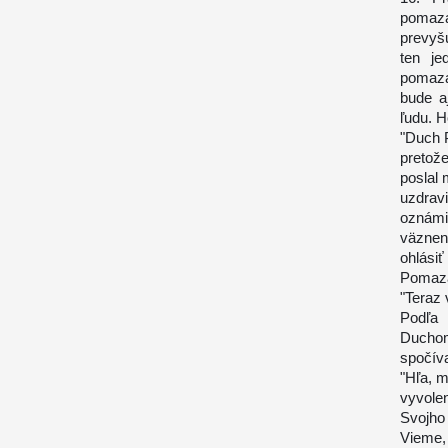
pomaza
prevyš
ten j
pomaza
bude a
ľudu. H
"Duch 
pretož
poslal
uzdravi
oznámi
väznen
ohlásiť
Pomaza
"Teraz
Podľa 
Duchom
spočív
"Hľa, m
vyvole
Svojho 
Vieme,