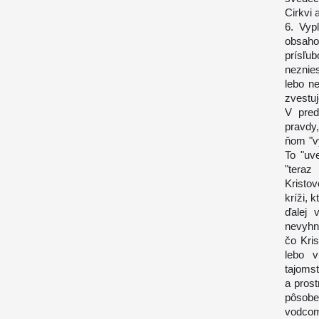
Cirkvi 
6. Vyp
obsaho
prísľu
neznies
lebo n
zvestuj
V pred
pravdy,
ňom "vy
To "uv
"teraz
Kristov
kríži, 
ďalej 
nevyhnu
čo Kris
lebo v
tajomst
a pros
pôsobe
vodcom