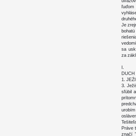
uvažov
ľuďom 
vyhlás
druhého
Je zrej
bohatú
riešeni
vedomia
sa usk
za zákl
I.
DUCH 
1. JE
3. Ježi
sľúbil 
prítom
predch
urobím
osláve
Tešite
Práve 
značí 