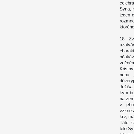
celebra
Syna, 
jeden 
rozmnož
ktorého
18. Zv
uzatv
charakt
očakáv
večném
Kristov
neba, 
dôveryp
Ježiša 
kým bud
na zemi
v jeho
vzkries
krv, má
Táto z
telo S