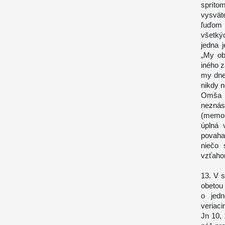
spríto
vysvät
ľuďom 
všetkýc
jedna j
„My ob
iného z
my dne
nikdy n
Omša s
neznás
(memor
úplná 
povaha
niečo 
vzťaho
13. V s
obetou 
o jed
veriaci
Jn 10, 