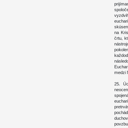
prijím
spoloč
vyzdvi
euchari
skúsen
na Kri
črtu, k
nástro
pokolen
každo
násled
Euchar
medzi 
25. Úc
neocen
spojená
euchar
pretrv
pochád
ducho
povzbu