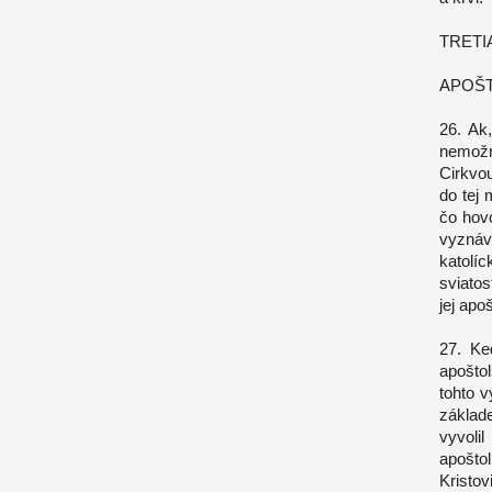
TRETI
APOŠT
26. Ak
nemožn
Cirkvou
do tej
čo hov
vyznáv
katolí
sviato
jej apo
27. Ke
apoštol
tohto 
základ
vyvoli
apošto
Kristov