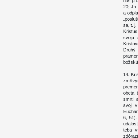
náš pro
20; Jn 
a odpla
„poslu
sa, t. 
Kristus
svoju 
Kristo
Druhý 
pramen
božskú
14. Kri
zmŕtvy
premene
obeta 
smrti, 
svoj v
Euchari
6, 51)
udalost
teba v
zdôraz