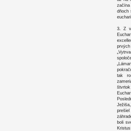
začína
dňoch 
euchari
3. Z v
Euchar
excell
prvých
„Vytrv
spoloč
„Láman
pokrač
tak ro
zameri
štvrto
Euchari
Posled
Ježiša
prešie
záhrad
boli s
Kristus