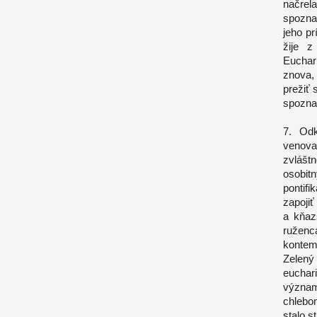
načrel
spozna
jeho pr
žije z
Euchari
znova,
prežiť 
spoznal
7. Od
venova
zvlášt
osobit
pontifi
zapoji
a kňaz
ruženc
kontem
Zelený
euchar
význam
chlebo
stalo s