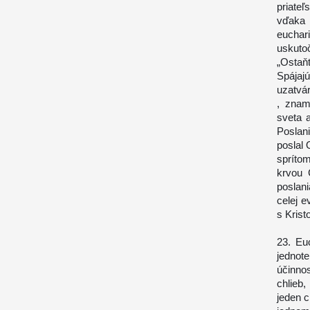
priate
vďaka 
eucha
uskuto
„Ostaňt
Spájajú
uzatvár
, znam
sveta 
Poslan
poslal 
spríto
krvou 
poslan
celej e
s Kris
23. Eu
jednote
účinnos
chlieb
jeden c