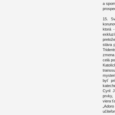
a spomi
prospe
15. Sv
koruno
ktorá 
exkluz
pretož
stáva 
Triden
zmena c
celá po
Katol
transs
myster
byť pr
katech
Cyril 
prvky,
viera ť
„Adoro
učiteľ