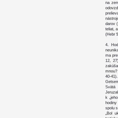
na zem
odovzda
preliev
nástro
darov (
teliat,
(Hebr 9
4. Hod
neunik
ma pred
12, 27
zakúša
mnou? B
40-41)
Getsem
Svätá 
Jeruza
k „jeh
hodiny
spolu 
„Bol u