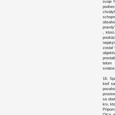
svoje 
podnec
chvály
schopn
obsahom
pravdy“
, ktor
poukáza
nejaký
zostať 
objekt
prestal
telom 
sviatos
16. Sp
keď sa
povaho
prostr
sa obet
krv, kt
Pripomí
Otca, a