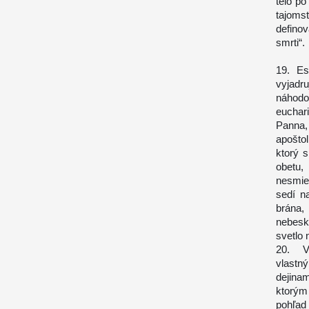
telo po
tajoms
definov
smrti“.
19. Es
vyjadr
náhod
euchar
Panna,
apoštol
ktorý 
obetu,
nesmie
sedí na
brána,
nebesk
svetlo 
20. V
vlastn
dejina
ktorým
pohľad