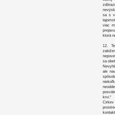
zdôraz
nevýsl
sa s v
tajoms
viac m
prejavu
ktorá 
12. Te
založe
nepoved
sa obet
Nevyhlá
ale na
spôsobo
niekoľ
neoddel
posvät
krvi.“
Cirkev 
prostr
kontak