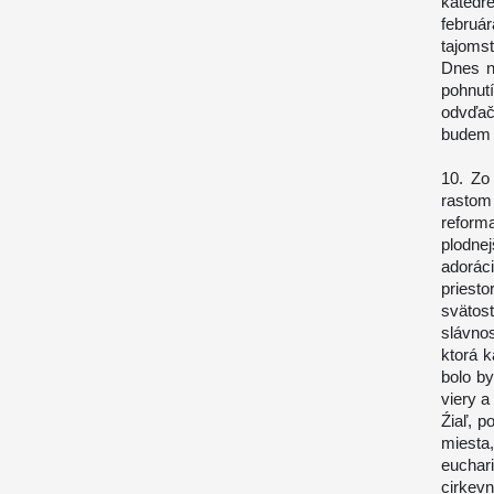
katedr
februá
tajoms
Dnes n
pohnut
odvďač
budem 
10. Zo
rastom 
reform
plodne
adorác
priest
svätost
slávnos
ktorá k
bolo b
viery a
Źiaľ, p
miest
euchar
cirkevn