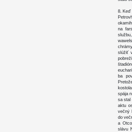
8. Keď 
Petrov
okamih
na far
službu
wawelsk
chrámy
slúžiť
pobrež
štadió
euchari
ba pov
Pretož
kostola
spája 
sa stal
aktu o
večný 
do večn
a Otco
slávu N