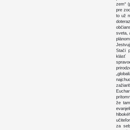
zem“ (
pre zo
to už n
dotera
občians
sveta,
plánom
Jestvu
Stačí 
klásť
spravod
prirod
„glob
najchu
zažiar
Euchar
prítom
že tam
evanjel
hlboké
učiteľo
za seb