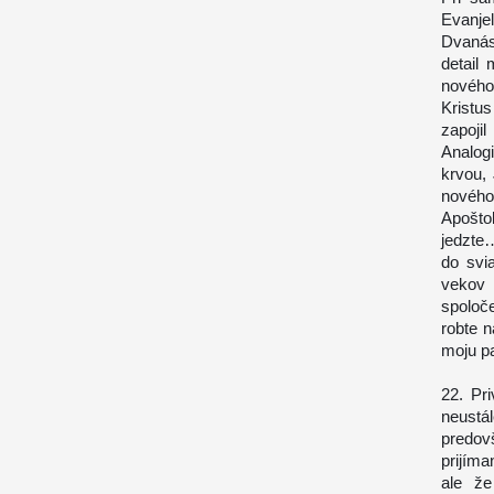
Evanjel
Dvanást
detail
nového
Kristu
zapojil
Analog
krvou, 
nového
Apoštol
jedzte…
do svi
vekov
spoloč
robte n
moju pa
22. Pr
neustá
predov
prijím
ale že