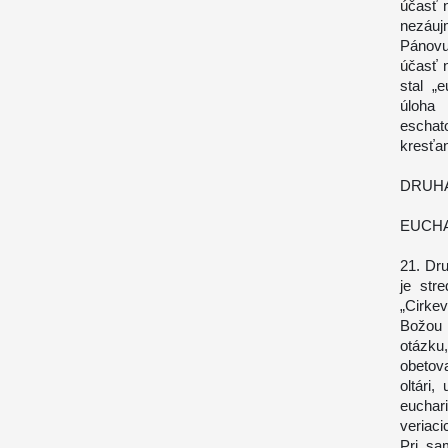
účasť n
nezáuj
Pánovu 
účasť n
stal „
úloha 
eschat
kresťan
DRUHÁ
EUCHA
21. Dru
je str
„Cirke
Božou 
otázku,
obetova
oltári
euchari
veriacic
Pri sa