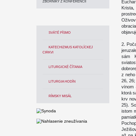
Euchar
ZBORNÍKY Z KONFERENCIÍ
Krista
prost
Oživov
obracia
objavuj
SVÄTÉ PÍSMO
2. Poča
KATECHIZMUS KATOLÍCKEJ
jeruzal
CIRKVI
sám Kr
sviatos
LITURGICKÉ ČÍTANIA
dobrore
z neho 
26, 26;
LITURGIA HODÍN
vínom a
ktorá s
RÍMSKY MISÁL
krv nov
25). S
istom m
pamiat
Pochopi
Ježišo
až na 