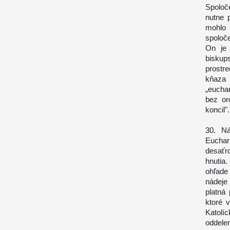
Spoloč
nutne 
mohlo
spoloč
On je 
biskups
prostr
kňaza
„eucha
bez or
koncil".
30. Ná
Euchari
desaťr
hnutia
ohľade
nádeje
platná
ktoré 
Katolí
oddele