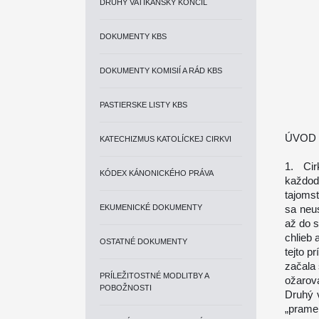
DRUHÝ VATIKÁNSKY KONCIL
DOKUMENTY KBS
DOKUMENTY KOMISIÍ A RÁD KBS
PASTIERSKE LISTY KBS
ÚVOD
KATECHIZMUS KATOLÍCKEJ CIRKVI
1. Cir
KÓDEX KÁNONICKÉHO PRÁVA
každod
tajoms
EKUMENICKÉ DOKUMENTY
sa neus
až do s
chlieb 
OSTATNÉ DOKUMENTY
tejto p
začala 
PRÍLEŽITOSTNÉ MODLITBY A
ožarova
POBOŽNOSTI
Druhý v
„prame