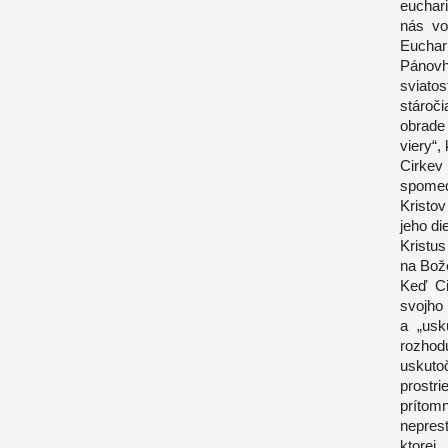
euchari
nás vo
Euchar
Pánovh
sviato
stároč
obrade
viery“,
Cirkev
spomed
Kristov
jeho di
Kristus
na Bože
Keď Ci
svojho 
a „usk
rozhod
uskuto
prostri
prítom
neprest
ktorej