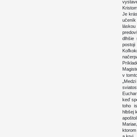
vystave
Kristo
Je krá
učeník
láskou
predov
dlhšie
postoj
Koľkok
načerpa
Príkla
Magist
v tomto
„Medzi
sviato
Euchari
keď sp
toho i
hlbšej 
apošto
Mariae
ktorom 
a krvi.