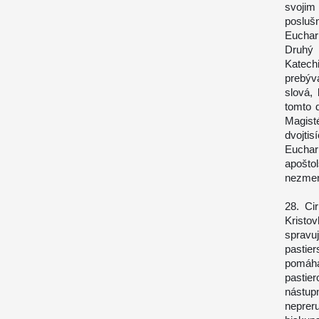
svojim
posluš
Euchari
Druhý
Katech
prebýv
slová, 
tomto 
Magist
dvojti
Euchari
apošto
nezmene
28. Ci
Kristo
spravu
pastie
pomáha
pastie
nástup
neprer