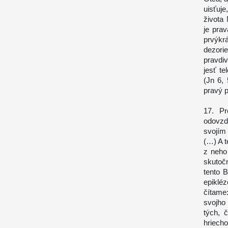
uisťuj
života 
je pra
prvýkr
dezori
pravdi
jesť te
(Jn 6,
pravý p
17. Pr
odovzd
svojím
(…) A t
z neho
skutočn
tento B
epiklé
čítame
svojho
tých, 
hriech