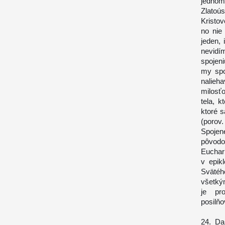
jednom
Zlatoú
Kristov
no nie
jeden,
nevidí
spojen
my spo
nalieh
milosť
tela, k
ktoré 
(porov.
Spojen
pôvodo
Euchari
v epik
Svätéh
všetkým
je pro
posilň
24. Da