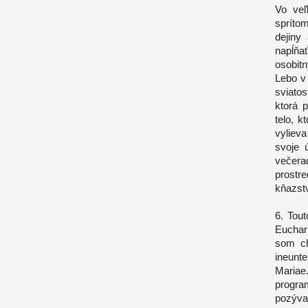
Vo veľ
spríto
dejiny
napĺňa
osobit
Lebo v 
sviatos
ktorá 
telo, k
vyliev
svoje 
večera
prostr
kňazst
6. Tou
Euchari
som ch
ineunt
Mariae
program
pozýva