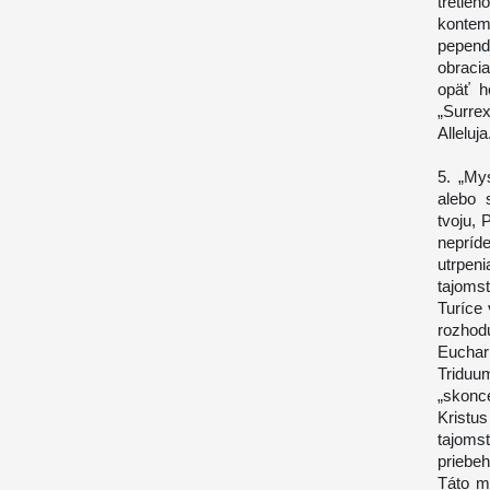
tretie
kontem
pepend
obraci
opäť h
„Surre
Alleluja
5. „My
alebo 
tvoju,
nepríde
utrpeni
tajoms
Turíce
rozhod
Euchar
Triduum
„skonc
Kristu
tajoms
priebeh
Táto m