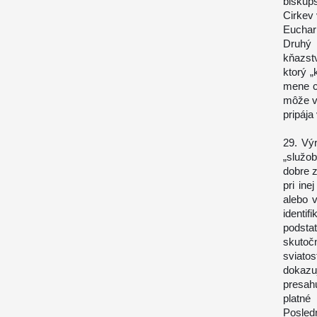
biskup
Cirkev
Euchar
Druhý 
kňazstv
ktorý „
mene c
môže v
pripája
29. Vý
„služob
dobre 
pri ine
alebo v
ident
podsta
skutoč
sviato
dokazu
presah
platné
Posled