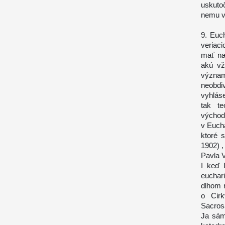
uskutoč
nemu v
9. Euc
veriaci
mať na 
akú vž
význam
neobdiv
vyhláse
tak te
východ
v Eucha
ktoré 
1902) ,
Pavla V
I keď 
euchar
dlhom r
o Cirk
Sacros
Ja sám