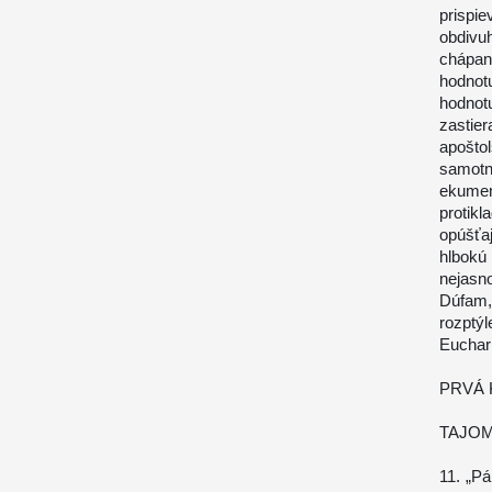
prispi
obdivu
chápan
hodnot
hodnot
zastie
apošto
samotn
ekumen
protik
opúšťaj
hlbokú
nejasno
Dúfam,
rozptýl
Euchari
PRVÁ 
TAJOM
11. „Pá