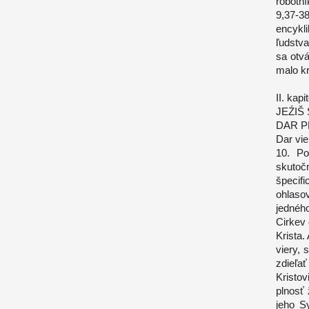
robotní
9,37-38
encykl
ľudstva
sa otvá
malo kr
II. kapi
JEŹIŠ 
DAR P
Dar vie
10. Po
skutoč
špecifi
ohlaso
jednéh
Cirkev 
Krista.
viery, 
zdieľať
Kristo
plnosť 
jeho S