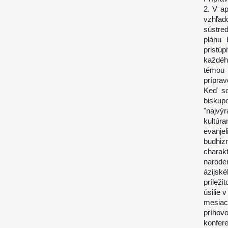
2. V ap
vzhľad
sústre
plánu 
pristúp
každéh
témou 
príprav
Keď so
biskup
"najvý
kultúr
evanje
budhiz
charak
narode
ázijsk
príleži
úsilie 
mesiace
príhov
konfer