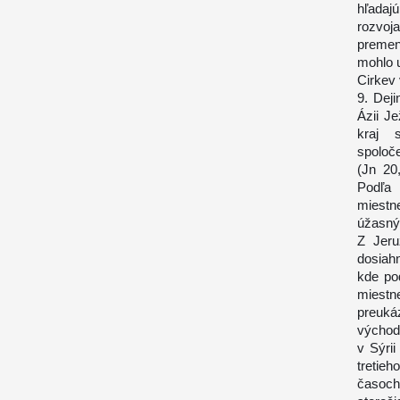
hľadaj
rozvoj
premen
mohlo u
Cirkev 
9. Dej
Ázii J
kraj 
spoloče
(Jn 20
Podľa 
miestn
úžasnýc
Z Jeru
dosiah
kde pod
miestn
preuká
východ
v Sýrii
tretieh
časoch