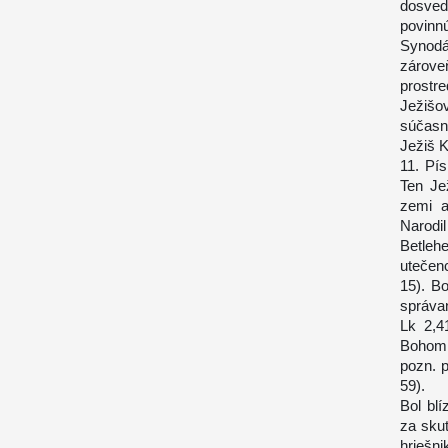
dosved
povinn
Synodál
zárove
prostr
Ježišo
súčasný
Ježiš K
11. Pí
Ten Je
zemi a
Narodi
Betleh
utečen
15). B
správan
Lk 2,4
Bohom,
pozn. p
59).
Bol bl
za skut
hriešni