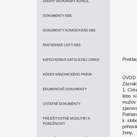
DRUHÝ VATIKÁNSKY KONCIL
DOKUMENTY KBS
DOKUMENTY KOMISIÍ A RÁD KBS
PASTIERSKE LISTY KBS
Preklad
KATECHIZMUS KATOLÍCKEJ CIRKVI
KÓDEX KÁNONICKÉHO PRÁVA
ÚVOD
Zázraky
EKUMENICKÉ DOKUMENTY
1. Cirk
lebo s
mužov 
OSTATNÉ DOKUMENTY
zjavov
Patriar
PRÍLEŽITOSTNÉ MODLITBY A
k slob
POBOŽNOSTI
prihov
ženy, 