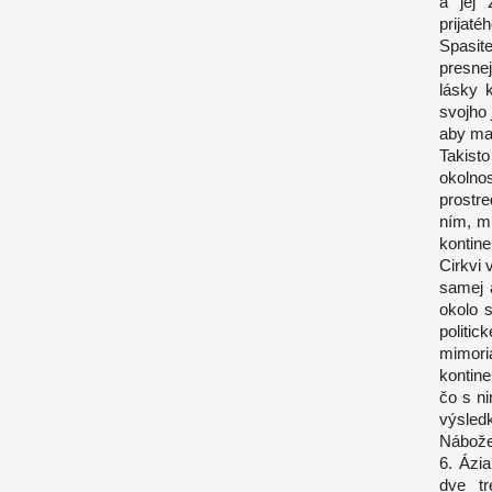
a jej 
prijat
Spasit
presne
lásky 
svojho 
aby mal
Takist
okoln
prostr
ním, m
kontine
Cirkvi 
samej 
okolo s
politi
mimor
kontin
čo s ni
výsled
Nábože
6. Ázia
dve tr