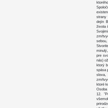
ktorého
Spoloč
existe
strany
dejín 
života
Svojim
zmŕtvy
sebou,
Stvori
minulý,
pre svo
nás) ož
ktorý b
spása 
slova
zmŕtvy
ktoré k
Osoba 
12. "P
všemo
prirod