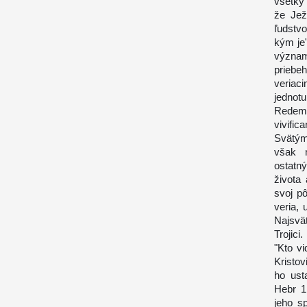
všetky 
že Jež
ľudstv
kým je"
význam
priebe
veriac
jednot
Redem
vivifi
Svätým
však 
ostatn
života
svoj p
veria, 
Najsvä
Trojici.
"Kto vi
Kristov
ho ust
Hebr 1
jeho s