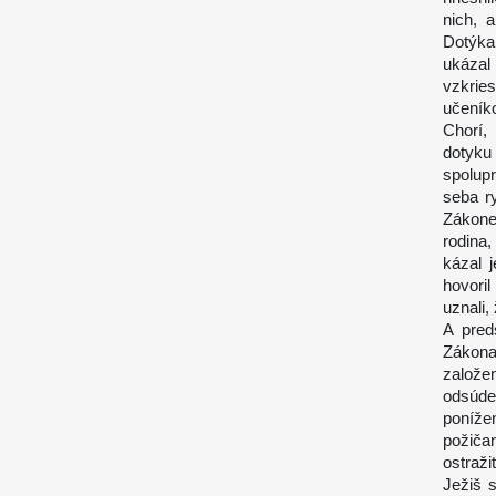
nich, 
Dotýkal
ukázal
vzkries
učeník
Chorí,
dotyku
spolupr
seba ry
Zákone,
rodina
kázal 
hovori
uznali, 
A pred
Zákona
založe
odsúde
poníž
požiča
ostraži
Ježiš 