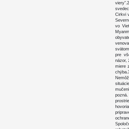
viery".
svedect
Cirkvi 
Severn
vo Vie
Myanm
obyvat
venova
svätom
pre vš
názor, 
miere 
chýba.
Nemôže
situác
mučení
pozná.
prostr
hovori
pripra
ochran
Spoločn