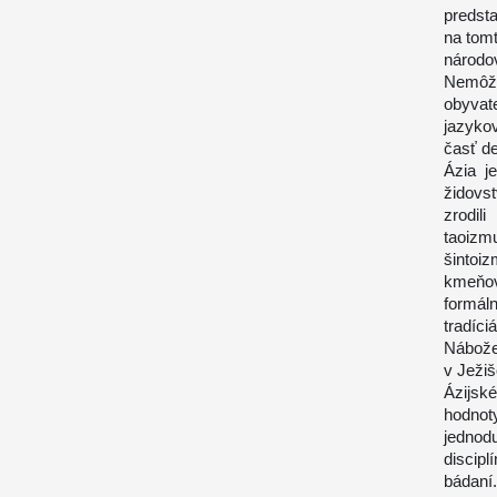
predsta
na tomt
národo
Nemôž
obyvat
jazyko
časť de
Ázia j
židovs
zrodil
taoizm
šintoi
kmeňov
formál
tradíci
Nábože
v Ježiš
Ázijsk
hodnot
jednod
discip
bádaní