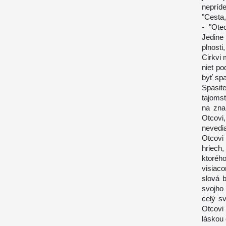
nepríd
"Cesta,
- "Ote
Jedine
plnost
Cirkvi 
niet p
byť spa
Spasit
tajoms
na zna
Otcovi
nevedia
Otcovi
hriech
ktoréh
visiac
slová 
svojho
celý sv
Otcovi 
láskou 