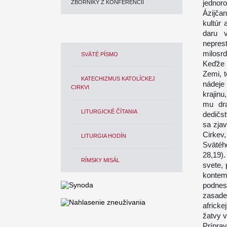
jednoro
ZBORNÍKY Z KONFERENCIÍ
Ázijčan
kultúr 
daru v
nepres
milosrd
SVÄTÉ PÍSMO
Keďže 
Zemi, 
KATECHIZMUS KATOLÍCKEJ
nádeje
CIRKVI
krajinu
mu dra
LITURGICKÉ ČÍTANIA
dedičs
sa zjav
Cirkev
LITURGIA HODÍN
Svätéh
28,19)
RÍMSKY MISÁL
svete, 
kontem
podnes
zasade
africk
žatvy v
Prípra