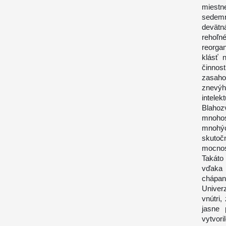
miestn
sedemn
devätná
rehoľn
reorga
klásť 
činnost
zasah
znevý
intele
Blahoz
mnohos
mnohýc
skutoč
mocnos
Takáto
vďaka 
chápan
Univerz
vnútri
jasne 
vytvor