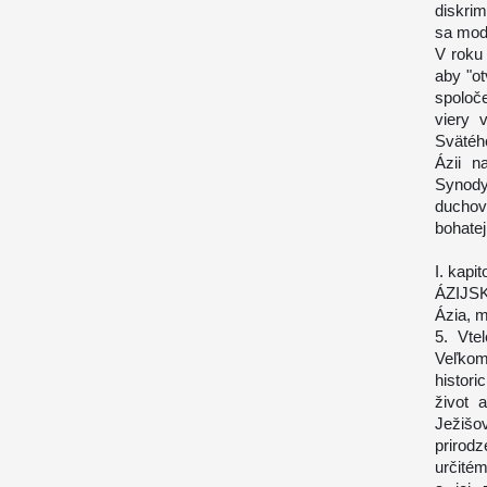
diskri
sa modl
V roku
aby "ot
spoloč
viery 
Svätéh
Ázii n
Synody 
duchov
bohatej
I. kapit
ÁZIJS
Ázia, m
5. Vte
Veľkom
histor
život 
Ježišo
prirod
určitém