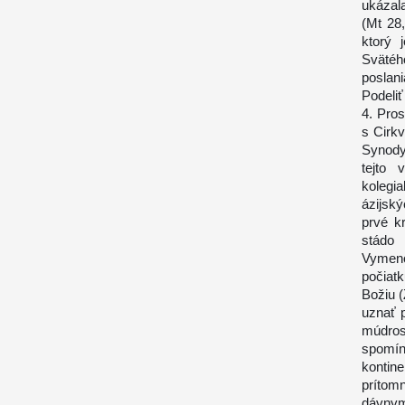
ukázal
(Mt 28
ktorý 
Svätéh
poslani
Podeliť
4. Pros
s Cirkv
Synody
tejto 
kolegi
ázijsk
prvé k
stádo
Vymeno
počiat
Božiu (
uznať p
múdros
spomí
kontin
prítom
dávnymi