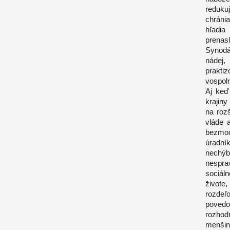
reduku
chráni
hľadia
prenas
Synodál
nádej,
prakti
vospol
Aj keď
krajiny
na rozš
vláde a
bezmoc
úradní
nechýb
nespra
sociáln
živote
rozdeľo
povedom
rozhod
menšin