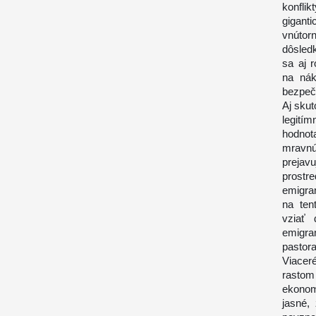
konflik
gigant
vnútor
dôsledk
sa aj 
na nák
bezpečn
Aj skut
legit
hodnot
mravnú
preja
prostr
emigran
na ten
vziať 
emigra
pastora
Viacer
rastom
ekonom
jasné,