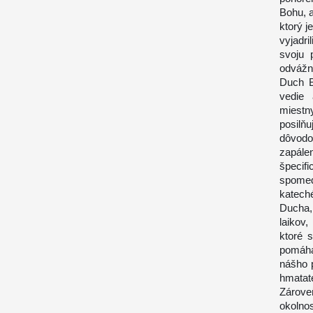
Bohu, a
ktorý 
vyjadr
svoju 
odvážne
Duch B
vedie 
miestn
posilň
dôvodo
zapále
špecif
spome
katech
Ducha, 
laikov
ktoré s
pomáha
nášho p
hmatat
Zárove
okolno