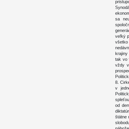
pristup
Synodá
ekonom
sa neu
spoloč
generá
veľký p
všetko
nedávn
krajin
tak vo 
vždy v
prospec
Politic
8. Cirk
v jedn
Politi
spleťou
od dem
diktatú
štátne
slobo
nábože