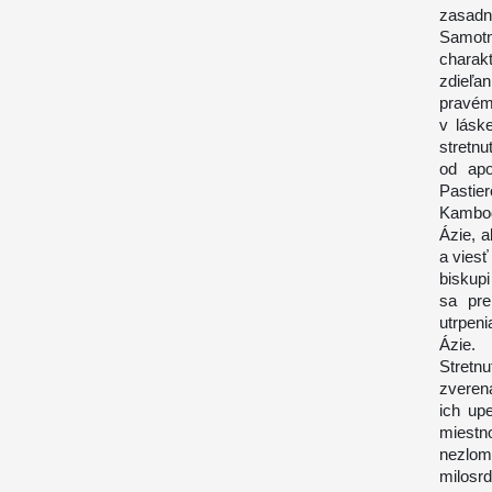
zasadnu
Samotn
charakt
zdieľa
pravému
v lásk
stretnu
od apo
Pastie
Kambod
Ázie, a
a viesť
biskupi
sa pre
utrpen
Ázie.
Stretn
zveren
ich up
miestno
nezlom
milosr