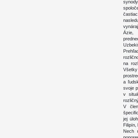
synody
spoloč
častia
nasledu
vynáraj
Ázie, 
predn
Uzbekis
Prehľa
rozličn
na roz
Všetky
prostr
a ľudsk
svoje 
v situ
rozlič
V člen
špecifi
jej úl
Filipín
Nech u
ponore