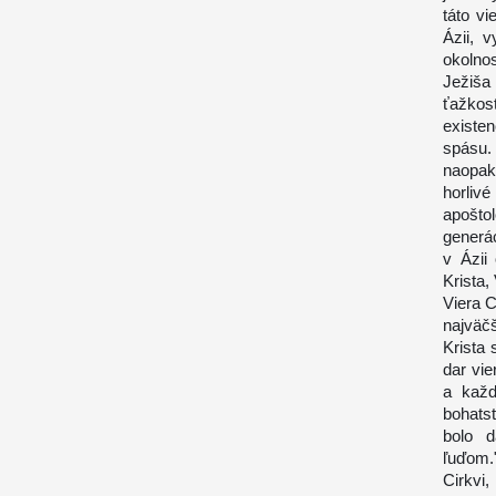
táto vi
Ázii, 
okolno
Ježiša
ťažkos
existe
spásu.
naopak
horliv
apošto
generá
v Ázii
Krista
Viera C
najväč
Krista 
dar vie
a každ
bohatst
bolo 
ľuďom."
Cirkvi,