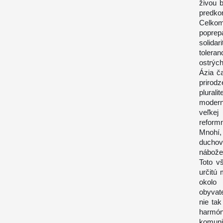
živou 
predko
Celkom
poprep
solida
tolera
ostrýc
Ázia č
prirod
plural
moderni
veľkej
reform
Mnohí
duchov
nábože
Toto v
určitú 
okolo 
obyvat
nie tak
harmón
komuni