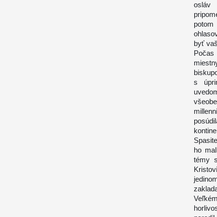
osláv
pripome
potom 
ohlaso
byť vaš
Počas 
miest
biskupo
s úpri
uvedom
všeobe
millen
posúdi
kontin
Spasite
ho mal
témy s
Kristo
jedino
zaklad
Veľkém
horlivo