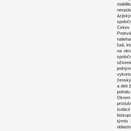
stabil
nespút
ázijsk
spoločn
Cirkev 
Pretrv
nalieh
ľudí, k
na okr
spoloč
oživen
jedným
vykori
ženský
a deti
potrat
Okrem 
prísluš
izolác
biskup
týmto 
oblastn