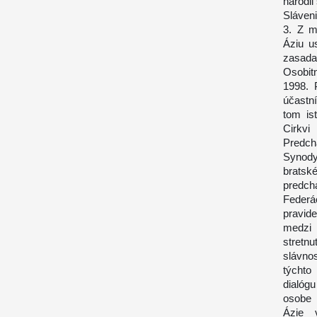
narodil
Sláven
3. Z m
Áziu u
zasada
Osobit
1998. 
účastní
tom is
Cirkvi
Predch
Synody
bratské
predch
Federá
pravid
medzi 
stretn
slávno
týchto
dialóg
osobe 
Ázie v