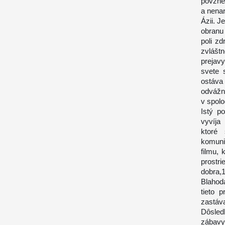
povznes
a nenar
Ázii. J
obranu
poli zd
zvlášt
prejav
svete 
ostáva
odvážn
v spolo
Istý p
vyvíja
ktoré
komuni
filmu,
prostr
dobra
Blahod
tieto 
zastáv
Dôsled
zábavy