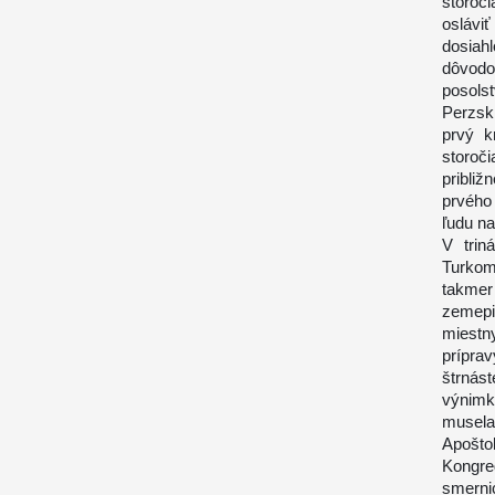
storoč
oslávi
dosiah
dôvodo
posolst
Perzskí
prvý k
storoč
pribli
prvého 
ľudu na
V trin
Turkom
takmer 
zemepi
miestn
prípra
štrnás
výnimk
musela 
Apošto
Kongre
smerni