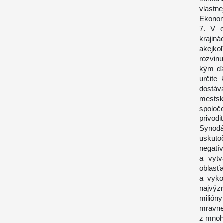
vlastnej
Ekonom
7. V o
krajin
akejkoľ
rozvinu
kým ďa
určite
dostáv
mestský
spoloč
privodi
Synodá
uskuto
negatí
a vytv
oblasťa
a vyko
najvýz
milióny
mravnej
z mnoh