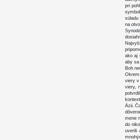
pri poh
symbol
súladu 
na otvo
Synod
dosiah
Najvyš
pripom
ako aj 
aby sa 
Boh ne
Okrem 
viery v
viery, 
potvrdi
kontex
Ázii. Č
dôverou
mene m
do nik
uverili
mnohým