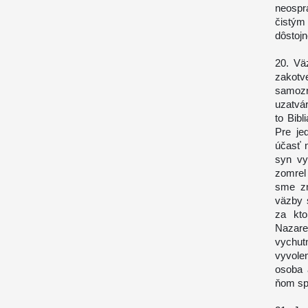
neospr
čistým
dôstojn
20. Vä
zakotv
samozre
uzatvár
to Bibl
Pre je
účasť 
syn vy
zomrel 
sme zn
väzby 
za kto
Nazare
vychut
vyvole
osoba a
ňom sp