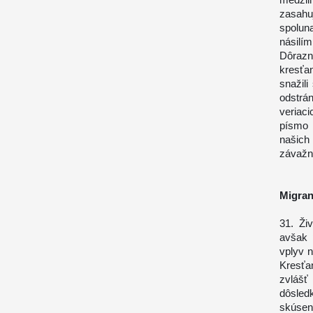
zasah
spolun
násilí
Dôraz
kresťa
snažil
odstrán
veriac
písmo 
našich
závažn
Migran
31. Ži
avšak 
vplyv n
Kresťa
zvlášť
dôsledk
skúsen