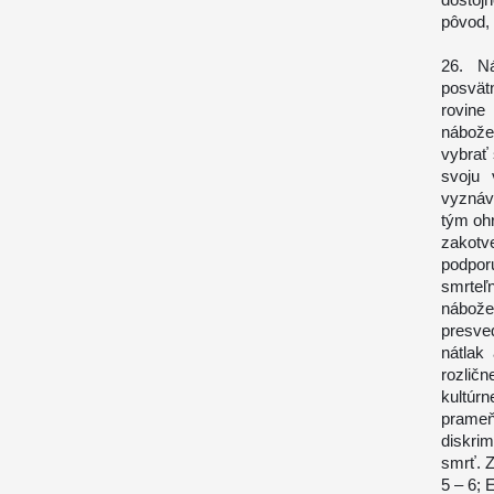
pôvod, 
26. N
posvät
rovin
nábože
vybrať
svoju 
vyznáv
tým ohr
zakotv
podporu
smrteľ
nábož
presve
nátlak
rozlič
kultúr
prame
diskrim
smrť. Z
5 – 6; 