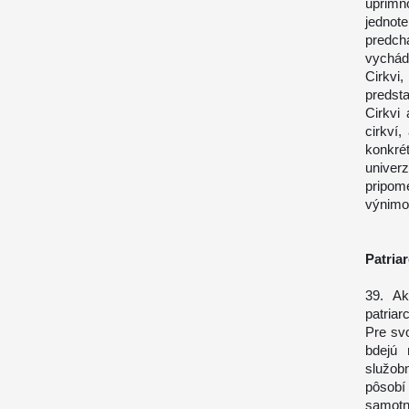
úprimn
jedno
predchá
vychád
Cirkvi
predst
Cirkvi
cirkví,
konkré
univerz
pripom
výnimoč
Patria
39. Ak
patria
Pre svo
bdejú 
služob
pôsobí
samotn