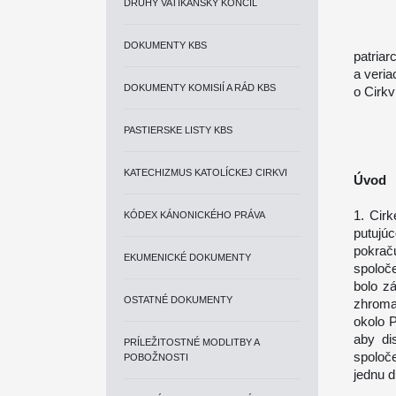
DRUHÝ VATIKÁNSKY KONCIL
DOKUMENTY KBS
patria
a veria
DOKUMENTY KOMISIÍ A RÁD KBS
o Cirk
PASTIERSKE LISTY KBS
KATECHIZMUS KATOLÍCKEJ CIRKVI
Úvod
1. Cirk
KÓDEX KÁNONICKÉHO PRÁVA
putujúc
pokrač
EKUMENICKÉ DOKUMENTY
spoloč
bolo z
OSTATNÉ DOKUMENTY
zhroma
okolo 
aby di
PRÍLEŽITOSTNÉ MODLITBY A
spoloč
POBOŽNOSTI
jednu d