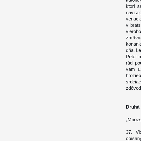
ktorí 
navzáj
veriaci
v brat
viero
zmŕtvy
konani
dňa. Le
Peter n
rád po
vám uš
hrozieb
srdciac
zdôvodn
Druhá
„Množst
37. Vi
opísan