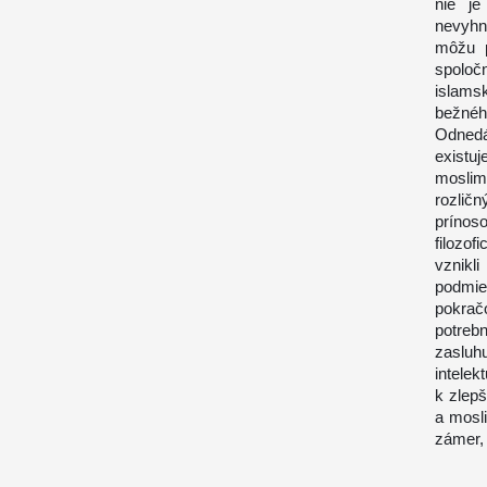
nie je
nevyhn
môžu p
spoloč
islams
bežnéh
Odnedá
existuj
moslim
rozlič
príno
filozo
vznikl
podmie
pokrač
potreb
zasluh
intelek
k zlep
a mosl
zámer,