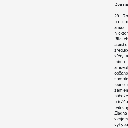
Dve no
29. Ro
protich
a nási
Niekto
Blízkeh
ateist
zreduk
sféry, 
mimo b
a ideo
občano
samotn
teórie
zamieň
nábožen
prináš
patrič
Žiadna
vzájom
vyhýba