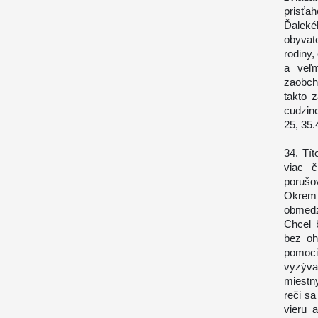
prisťa
Ďaleké
obyvat
rodiny,
a veľm
zaobch
takto 
cudzin
25, 35.
34. Tít
viac č
porušo
Okrem
obmedze
Chcel 
bez oh
pomoci
vyzýv
miestn
reči sa
vieru 