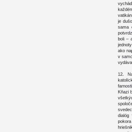
vychád
každém
vatiká
je duš
sama o
potvrdz
boli – 
jednot
ako na
v samot
vydáva 
12. Na
katol
farnost
Kňazi 
všetký
spoloč
svedec
dialóg
pokora
hriešni