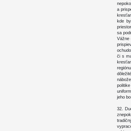
nepokoj
a prisp
kresťa
kde by
priesto
sa podr
Vážne o
prisp
ochudo
či s m
kresťa
región
dôleži
nábože
politi
uniform
jeho bo
32. Du
znepoko
tradič
vyprac