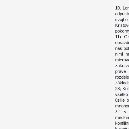
10. Le
odpust
svojho
Kristo
pokorn
11). O
opravdi
náš po
nimi m
mierová
zakotv
práve 
rozdele
základ
28; Kol
všetko
úsilie
mnohor
žiť v 
medzin
konflik
k stat