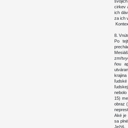
svojic
cirkev
ich dá
za ich 
Kontex
8. Vnú
Po tej
prechá
Mesiáš
zmŕtvy
ňou ap
utvára
krajin
ľudské
ľudske
nebolo
15) me
obraz 
nepres
Aké je 
sa plné
Ježiš,