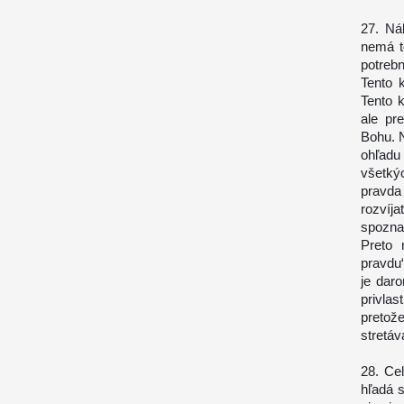
27. Ná
nemá t
potreb
Tento k
Tento 
ale pr
Bohu. N
ohľadu
všetký
pravda
rozvíj
spoznať
Preto 
pravdu
je dar
privla
preto
stretáv
28. Ce
hľadá s