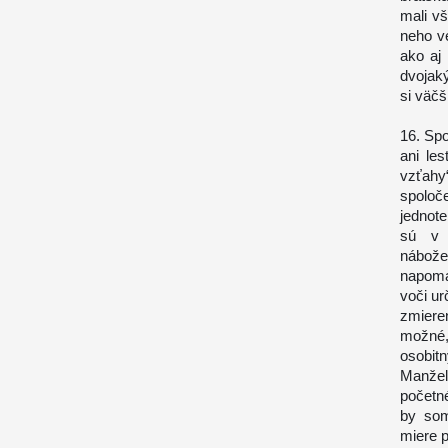
mali vš
neho ve
ako aj 
dvojak
si väčš
16. Spo
ani le
vzťah
spoloče
jednote
sú v 
nábož
napomá
voči ur
zmiere
možné,
osobit
Manžel
početn
by som
miere 