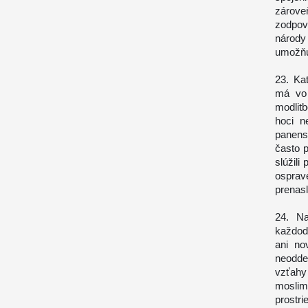
zárove
zodpov
národy
umožňu
23. Ka
má vo 
modlit
hoci n
panens
často p
slúžil
osprave
prenas
24. Na
každod
ani no
neodde
vzťahy
moslim
prostr