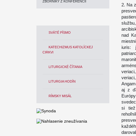
ZBORNÍKY Z KONFERENCIÍ
2. Na z
presve
pastier
službu
arcibis
SVÄTÉ PÍSMO
nad Ka
miestni
iuris:
KATECHIZMUS KATOLÍCKEJ
CIRKVI
patria
maroni
arménsk
LITURGICKÉ ČÍTANIA
veriaci
veriaci
LITURGIA HODÍN
Angama
aj z ď
Európy
RÍMSKY MISÁL
svedect
si tie
rehoľn
presve
každého
darova