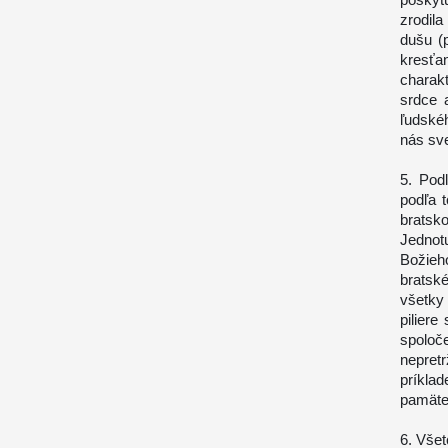
zrodil
dušu (p
kresťa
charak
srdce 
ľudské
nás sve
5. Pod
podľa 
bratsko
Jednot
Božieh
bratské
všetky 
pilier
spoloč
nepret
príkla
pamäte
6. Všet