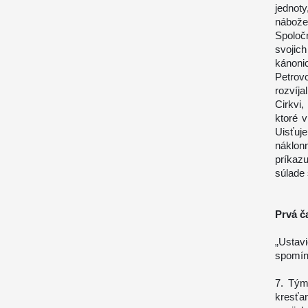
jednoty
nábože
Spoloč
svojic
kánon
Petrov
rozvíja
Cirkvi,
ktoré v
Uisťuj
náklon
príkaz
súlade 
Prvá č
„Ustav
spomína
7. Tým
kresťa