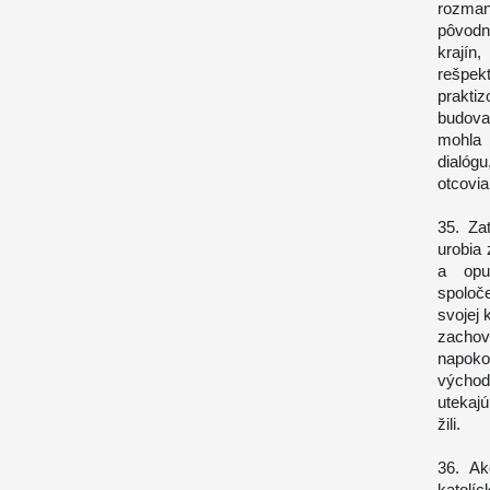
rozmani
pôvodn
krajín
rešpek
prakti
budova
mohla 
dialógu
otcovia
35. Za
urobia 
a opu
spoloč
svojej 
zachova
napoko
východ
utekajú
žili.
36. Ak
katolíc