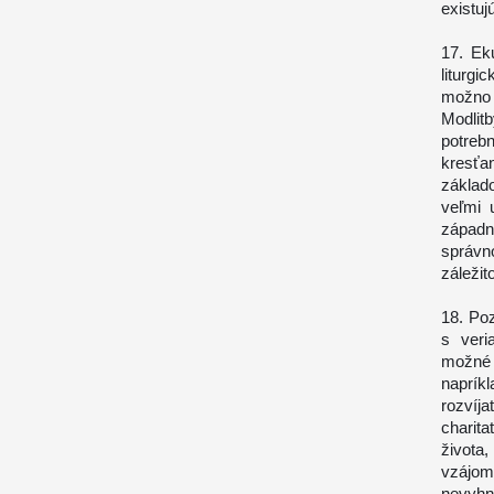
existuj
17. Ek
liturg
možno 
Modlitb
potreb
kresťa
základ
veľmi 
západn
správn
záležit
18. Po
s veri
možné r
napríkl
rozvíj
charit
života
vzájom
nevyhn