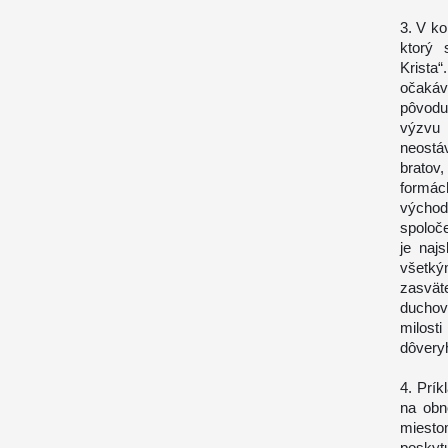
3. V k
ktorý
Krista
očakáv
pôvodu
výzvu 
neostá
bratov
formác
východ
spoloč
je naj
všetkým
zasvät
duchovn
milost
dôvery
4. Prí
na obn
miesto
poskytu