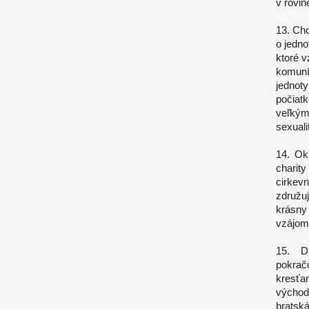
v rovin
13. Chc
o jedno
ktoré v
komuní
jednot
počiatk
veľkým
sexuali
14. Ok
charit
cirkev
združuj
krásny
vzájom
15. D
pokrač
kresťa
východ
bratsk