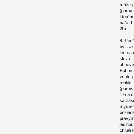
môže p
(porov.
ktoréh
naše h
20).
9. Podľ
by zai
len na
slova 
obnoven
Bohom,
vnútri
realite
(porov.
17) a s
sa zasi
myšlie
požiad
pravým
jedino
chceli 