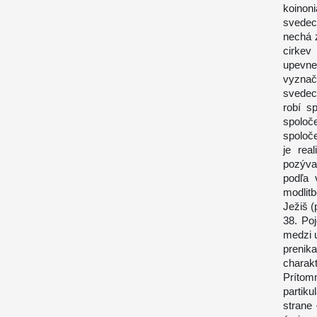
koinon
svedec
nechá 
cirkev
upevne
vyznač
svedec
robí s
spoloč
spoloče
je rea
pozýva
podľa 
modlit
Ježiš (
38. Po
medzi 
prenika
charak
Prítom
partiku
strane