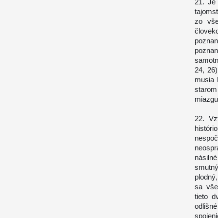
21. Je
tajomst
zo vše
človeko
poznan
pozna
samotn
24, 26
musia 
starom
miazgu,
22. Vz
histór
nespo
neospr
násiln
smutný
plodný,
sa vše
tieto 
odlišn
spojen