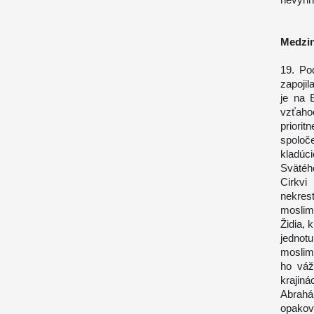
Medzi
19. Po
zapojil
je na 
vzťaho
priori
spoloč
kladúc
Svätéh
Cirkv
nekres
moslimo
Židia, 
jednotu
moslimo
ho váž
krajin
Abrahá
opako