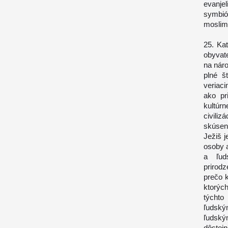
evanjel
symbió
moslimo
25. Ka
obyvate
na náro
plné š
veriac
ako pr
kultúr
civiliz
skúsen
Ježiš j
osoby 
a ľud
prirod
prečo k
ktorých
týchto
ľudský
ľudský
dôstoj