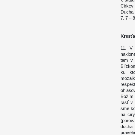
Cirkev
Ducha (
7, 7 – 8
Kresťa
11. V 
naklone
tam v 
Blízko
ku kto
mozaik
rešpekt
ohlaso
Božím 
rásť v 
sme kon
na čír
(porov.
ducha 
pravéh