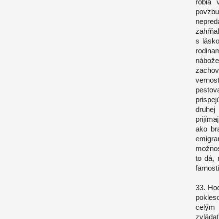
robia 
povzbud
nepred
zahŕňal
s lásk
rodina
nábože
zachova
vernos
pestova
prispe
druhej
prijíma
ako br
emigra
možnos
to dá, 
farnost
33. Hoc
pokles
celým 
zvlád