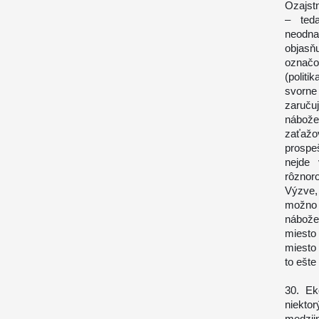
Ozajst
– ted
neodna
objasňu
označo
(politi
svorne
zaruču
nábože
zaťažo
prospeš
nejde 
rôznor
Výzve,
možno 
nábože
miesto
miesto
to ešte
30. Ek
niekto
medzi