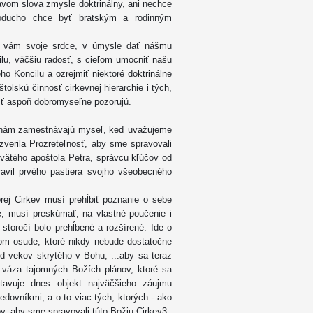
avom slova zmysle doktrinálny, ani nechce
dnoducho chce byť bratským a rodinným
iť vám svoje srdce, v úmysle dať nášmu
ilu, väčšiu radosť, s cieľom umocniť našu
o Koncilu a ozrejmiť niektoré doktrinálne
tolskú činnosť cirkevnej hierarchie i tých,
nosť aspoň dobromyseľne pozorujú.
oré nám zamestnávajú myseľ, keď uvažujeme
verila Prozreteľnosť, aby sme spravovali
svätého apoštola Petra, správcu kľúčov od
avil prvého pastiera svojho všeobecného
orej Cirkev musí prehĺbiť poznanie o sebe
é, musí preskúmať, na vlastné poučenie i
storočí bolo prehĺbené a rozšírené. Ide o
nom osude, ktoré nikdy nebude dostatočne
d vekov skrytého v Bohu, ...aby sa teraz
 váza tajomných Božích plánov, ktoré sa
stavuje dnes objekt najväčšieho záujmu
edovníkmi, a o to viac tých, ktorých - ako
ov, aby sme spravovali túto Božiu Cirkev3.