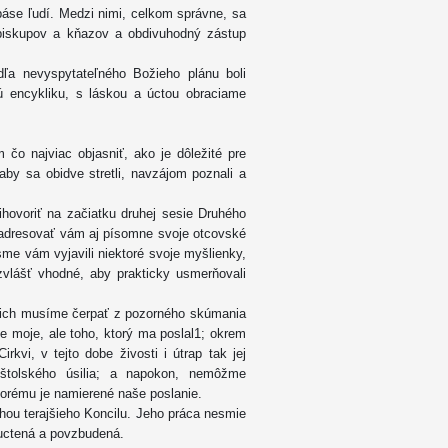
spáse ľudí. Medzi nimi, celkom správne, sa
 biskupov a kňazov a obdivuhodný zástup
ľa nevyspytateľného Božieho plánu boli
ú encykliku, s láskou a úctou obraciame
 čo najviac objasniť, ako je dôležité pre
aby sa obidve stretli, navzájom poznali a
hovoriť na začiatku druhej sesie Druhého
 adresovať vám aj písomne svoje otcovské
sme vám vyjavili niektoré svoje myšlienky,
zvlášť vhodné, aby prakticky usmerňovali
že ich musíme čerpať z pozorného skúmania
e moje, ale toho, ktorý ma poslal1; okrem
vi, v tejto dobe živosti i útrap tak jej
oštolského úsilia; a napokon, nemôžme
torému je namierené naše poslanie.
hou terajšieho Koncilu. Jeho práca nesmie
uctená a povzbudená.