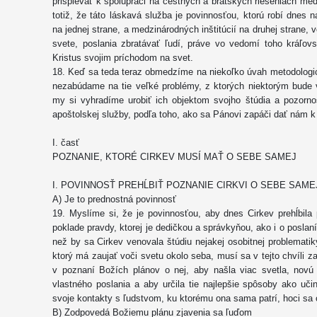
prispievať k spolupráci na čestných a bratských riešeniach m
totiž, že táto láskavá služba je povinnosťou, ktorú robí dnes 
na jednej strane, a medzinárodných inštitúcií na druhej strane
svete, poslania zbratávať ľudí, práve vo vedomí toho kráľovst
Kristus svojim príchodom na svet.
18. Keď sa teda teraz obmedzíme na niekoľko úvah metodologic
nezabúdame na tie veľké problémy, z ktorých niektorým bude v
my si vyhradíme urobiť ich objektom svojho štúdia a pozorn
apoštolskej služby, podľa toho, ako sa Pánovi zapáči dať nám k 
I. časť
POZNANIE, KTORÉ CIRKEV MUSÍ MAŤ O SEBE SAMEJ
I. POVINNOSŤ PREHĹBIŤ POZNANIE CIRKVI O SEBE SAME
A) Je to prednostná povinnosť
19. Myslíme si, že je povinnosťou, aby dnes Cirkev prehĺbil
poklade pravdy, ktorej je dedičkou a správkyňou, ako i o poslan
než by sa Cirkev venovala štúdiu nejakej osobitnej problematik
ktorý má zaujať voči svetu okolo seba, musí sa v tejto chvíli 
v poznaní Božích plánov o nej, aby našla viac svetla, novú 
vlastného poslania a aby určila tie najlepšie spôsoby ako učin
svoje kontakty s ľudstvom, ku ktorému ona sama patrí, hoci sa o
B) Zodpovedá Božiemu plánu zjavenia sa ľuďom