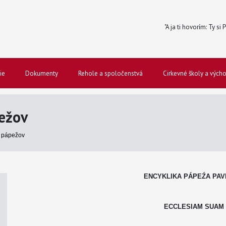
"A ja ti hovorím: Ty si
ie
Dokumenty
Rehole a spoločenstvá
Cirkevné školy a vých
ežov
 pápežov
ENCYKLIKA PÁPEŹA PAVL
ECCLESIAM SUAM