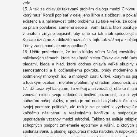
veľa.
15. A tak sa objavuje takzvaný problém dialógu medzi Cirkvou
ktorý musí Koncil popísať v celej jeho šírke a zložitosti, a pokia
existencia a naliehavosť tohto problému sú také veľké, že doli
ba priam povolanie, samému sebe a i vám, bratia, ktorí pociťuje
v určitom zmysle objasniť, aby sme sa tak stali spôsobilejš
Koncile uznáme za dôležité naznačiť v tejto tak vážnej a zložitej 
Témy zanechané ale nie zanedbané
16. Určite postrehnete, že tento krátky súhrn Našej encyklik
naliehavých témach, ktoré zaujímajú nielen Cirkev ale celé ľu
triedami, bieda a hlad, ktoré dodnes gniavia veľké skupiny
samostatnosti a k občianskemu pokroku, prúdy moderného my
podmienky mnohých ľudí a mnohých častí Cirkvi, ktorým sa po
a ľudským osobám, morálne problémmy ohľadom pôrodnosti, a d
17. Už teraz vyhlasujeme, že veľkej a univerzálnej otázke mier
venovať nielen svoju srdečnú a bedlivú pozornosť, ale aj vy
súčasťou našej služby, a preto je mu cudzí akýkoľvek čisto sve
svojej podstate politické, ale usiluje sa prispieť k výchove
každému násilnému a vražednému konfliktu a podporuj
usporiadanie vzťahov medzi národmi. Takisto sa usiluje prispi
schopných podporiť zmiernenie egoizmov a vášní, z ktorých 
spolunažívaniu a plodnej spolupráci medzi národmi. A napokon t