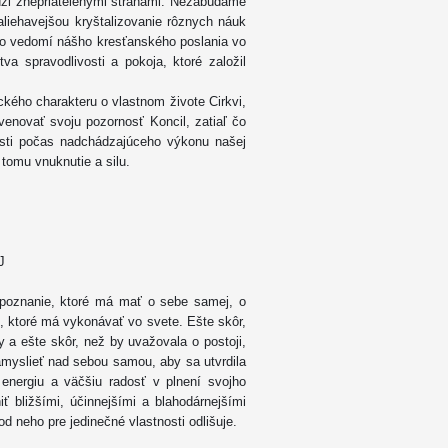
edzi znepriatelenými stranami. Nezabúdame
naliehavejšou kryštalizovanie rôznych náuk
, vo vedomí nášho kresťanského poslania vo
va spravodlivosti a pokoja, ktoré založil
kého charakteru o vlastnom živote Cirkvi,
enovať svoju pozornosť Koncil, zatiaľ čo
osti počas nadchádzajúceho výkonu našej
tomu vnuknutie a silu.
J
a poznanie, ktoré má mať o sebe samej, o
í, ktoré má vykonávať vo svete. Ešte skôr,
y a ešte skôr, než by uvažovala o postoji,
zamyslieť nad sebou samou, aby sa utvrdila
energiu a väčšiu radosť v plnení svojho
iť bližšími, účinnejšími a blahodárnejšími
d neho pre jedinečné vlastnosti odlišuje.