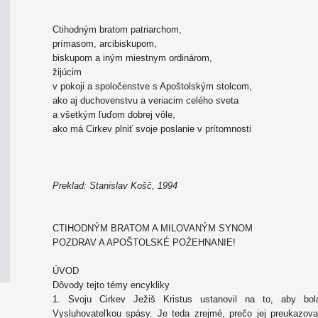
Ctihodným bratom patriarchom,
prímasom, arcibiskupom,
biskupom a iným miestnym ordinárom,
žijúcim
v pokoji a spoločenstve s Apoštolským stolcom,
ako aj duchovenstvu a veriacim celého sveta
a všetkým ľuďom dobrej vôle,
ako má Cirkev plniť svoje poslanie v prítomnosti
Preklad: Stanislav Košč, 1994
CTIHODNÝM BRATOM A MILOVANÝM SYNOM
POZDRAV A APOŠTOLSKÉ POŹEHNANIE!
ÚVOD
Dôvody tejto témy encykliky
1. Svoju Cirkev Ježiš Kristus ustanovil na to, aby bo
Vysluhovateľkou spásy. Je teda zrejmé, prečo jej preukazoval