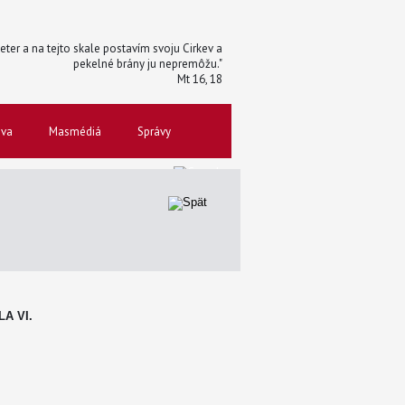
 Peter a na tejto skale postavím svoju Cirkev a
pekelné brány ju nepremôžu."
Mt 16, 18
ova
Masmédiá
Správy
A VI.