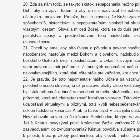
20. Zdá sa nám totiž, že takýto skutok sebapoznania možno pr
Boh, aby sa zjavil ľuďom a aby s nimi nadviazal tie nábož
nástrojom i prejavom. Pretože, hoci je pravdou, že Božie zjave
spôsobom"5, historickými a nepopierateľnými vonkajšími skutk
vlastnými cestami Slova a milosti Božej, ktorá sa do duší pr
posolstva spásy a prostredníctvom toho následného sku
ospravedlnenia.
21. Chceli by sme, aby táto úvaha o pôvode a povahe nového
náboženstvo nastoľuje medzi Bohom a človekom, nadobudlo c
božského Učiteľa k svojim poslucháčom, a zvlášť k svojim uč
sami právom a radi počítame. Z mnohých odporúčaní nášho 
najopakovanejších, ktoré platí ešte stále pre každého, kto chce
22. Je pravda, že toto napomenutie nášho Učiteľa sa vzťah
poledného osudu človeka, či už je časovo blízky alebo vzdialen
byť stále prítomná a činná vo svedomí verného služobníka, ovp
prítomné, ktoré má charakterizovať kresťana vo svete. Túto výzv
udalosťami aktuálnymi a blízkymi, totiž kvôli nebezpečenstvá
odklon ľudského konania6. A tak je ľahké nájsť v Evanjeliu sús
Nevzťahovalo sa vari na ňu kázanie Predchodcu, ktorým sa zač
Ježiš Kristus nevyzýval prijať kráľovstvo Božie vnútorne?7 N
zasväcovaním do zvnútorňovania? Kristus povoláva súčasne p
k plnosti, ktorá je akoby podmienkou, aby človek mohol, ako