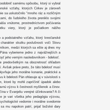
ipodobniť samému spôsobu, ktorý si vybral
enské vzťahy, ktorých Cirkev je zároveň
nie sa uskutočnilo "mnoho ráz a rozličným
ami, do ľudského života preniklo svojimi
enáša vnútorne, prostredníctvom počúvania
tku viery, ktorý je počiatkom nášho
 a podstatného vzťahu, ktorý kresťanské
harakter skutku poslušnosti voči Slovu
eníkom, medzi ktorých sa ešte aj dnes my
Pána vyberieme jedno z najvážnejších a
 byť jeho verným nasledovníkom - bdelosť.
uje predovšetkým na obozretnosť ohľadom
ý. Avšak práve preto, že táto bdelosť musí
lyvňuje jeho morálne konanie, praktické a
u k bdelosti Pán ohlasuje aj v súvislosti s
m, ktoré by mohli zapríčiniť úpadok alebo
tavnú výzvu k čestnosti myšlienok a činov.
ína v Evanjeliu verejné účinkovanie? A či
ie je vari všetka jeho pedagógia výzvou,
sychologické vedomie i morálne svedomie
 sa mu napokon patrí, prijať božské dary