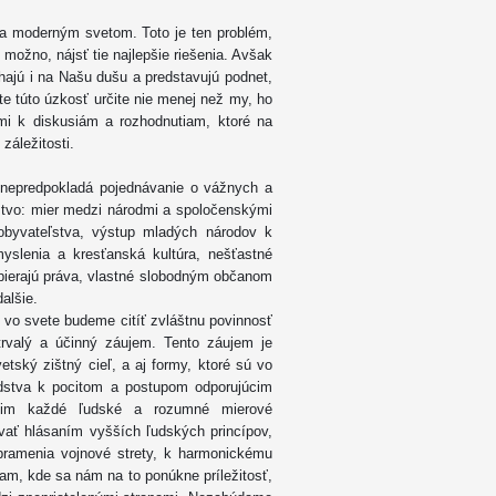
 a moderným svetom. Toto je ten problém,
ľ možno, nájsť tie najlepšie riešenia. Avšak
ehajú i na Našu dušu a predstavujú podnet,
te túto úzkosť určite nie menej než my, ho
ími k diskusiám a rozhodnutiam, ktoré na
záležitosti.
y nepredpokladá pojednávanie o vážnych a
dstvo: mier medzi národmi a spoločenskými
 obyvateľstva, výstup mladých národov k
slenia a kresťanská kultúra, nešťastné
pierajú práva, vlastné slobodným občanom
alšie.
u vo svete budeme citíť zvláštnu povinnosť
trvalý a účinný záujem. Tento záujem je
tský zištný cieľ, a aj formy, ktoré sú vo
 ľudstva k pocitom a postupom odporujúcim
úcim každé ľudské a rozumné mierové
evať hlásaním vyšších ľudských princípov,
pramenia vojnové strety, k harmonickému
am, kde sa nám na to ponúkne príležitosť,