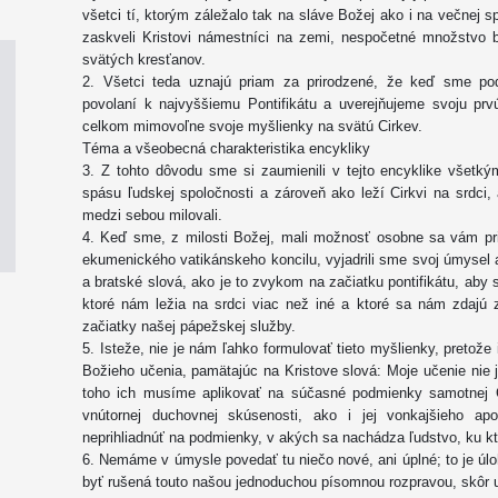
všetci tí, ktorým záležalo tak na sláve Božej ako i na večnej 
zaskveli Kristovi námestníci na zemi, nespočetné množstvo
svätých kresťanov.
2. Všetci teda uznajú priam za prirodzené, že keď sme pod
povolaní k najvyššiemu Pontifikátu a uverejňujeme svoju prv
celkom mimovoľne svoje myšlienky na svätú Cirkev.
Téma a všeobecná charakteristika encykliky
3. Z tohto dôvodu sme si zaumienili v tejto encyklike všetkým
spásu ľudskej spoločnosti a zároveň ako leží Cirkvi na srdci, 
medzi sebou milovali.
4. Keď sme, z milosti Božej, mali možnosť osobne sa vám pri
ekumenického vatikánskeho koncilu, vyjadrili sme svoj úmysel
a bratské slová, ako je to zvykom na začiatku pontifikátu, aby 
ktoré nám ležia na srdci viac než iné a ktoré sa nám zdajú 
začiatky našej pápežskej služby.
5. Isteže, nie je nám ľahko formulovať tieto myšlienky, preto
Božieho učenia, pamätajúc na Kristove slová: Moje učenie nie j
toho ich musíme aplikovať na súčasné podmienky samotnej Cirk
vnútornej duchovnej skúsenosti, ako i jej vonkajšieho ap
neprihliadnúť na podmienky, v akých sa nachádza ľudstvo, ku k
6. Nemáme v úmysle povedať tu niečo nové, ani úplné; to je úlo
byť rušená touto našou jednoduchou písomnou rozpravou, skôr 