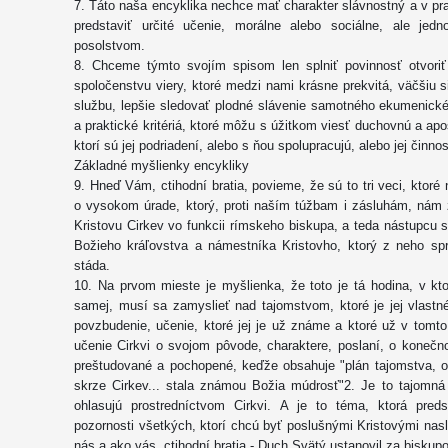
7. Táto naša encyklika nechce mať charakter slávnostný a v pr
predstaviť určité učenie, morálne alebo sociálne, ale je
posolstvom.
8. Chceme týmto svojím spisom len splniť povinnosť otvor
spoločenstvu viery, ktoré medzi nami krásne prekvitá, väčšiu s
službu, lepšie sledovať plodné slávenie samotného ekumenickéh
a praktické kritériá, ktoré môžu s úžitkom viesť duchovnú a apoš
ktorí sú jej podriadení, alebo s ňou spolupracujú, alebo jej čin
Základné myšlienky encykliky
9. Hneď Vám, ctihodní bratia, povieme, že sú to tri veci, kt
o vysokom úrade, ktorý, proti naším túžbam i zásluhám, nám z
Kristovu Cirkev vo funkcii rímskeho biskupa, a teda nástupcu 
Božieho kráľovstva a námestníka Kristovho, ktorý z neho spr
stáda.
10. Na prvom mieste je myšlienka, že toto je tá hodina, v kt
samej, musí sa zamyslieť nad tajomstvom, ktoré je jej vlastn
povzbudenie, učenie, ktoré jej je už známe a ktoré už v tomto 
učenie Cirkvi o svojom pôvode, charaktere, poslaní, o koneč
preštudované a pochopené, keďže obsahuje "plán tajomstva, o
skrze Cirkev... stala známou Božia múdrosť"2. Je to tajomná
ohlasujú prostredníctvom Cirkvi. A je to téma, ktorá pred
pozornosti všetkých, ktorí chcú byť poslušnými Kristovými nasl
nás a ako vás, ctihodní bratia - Duch Svätý ustanovil za biskup