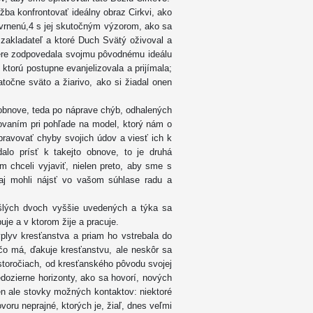
žba konfrontovať ideálny obraz Cirkvi, ako
škvrnenú,4 s jej skutočným výzorom, ako sa
ý zakladateľ a ktoré Duch Svätý oživoval a
miere zodpovedala svojmu pôvodnému ideálu
 ktorú postupne evanjelizovala a prijímala;
točne sväto a žiarivo, ako si žiadal onen
o obnove, teda po náprave chýb, odhalených
ovaním pri pohľade na model, ktorý nám o
pravovať chyby svojich údov a viesť ich k
alo prísť k takejto obnove, to je druhá
chceli vyjaviť, nielen preto, aby sme s
aj mohli nájsť vo vašom súhlase radu a
ošlých dvoch vyššie uvedených a týka sa
uje a v ktorom žije a pracuje.
vplyv kresťanstva a priam ho vstrebala do
 čo má, ďakuje kresťanstvu, ale neskôr sa
storočiach, od kresťanského pôvodu svojej
nedozierne horizonty, ako sa hovorí, nových
den ale stovky možných kontaktov: niektoré
voru neprajné, ktorých je, žiaľ, dnes veľmi