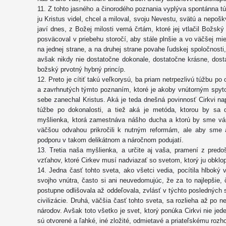
11. Z tohto jasného a činorodého poznania vyplýva spontánna tú
ju Kristus videl, chcel a miloval, svoju Nevestu, svätú a nepo
javí dnes, z Božej milosti verná črtám, ktoré jej vtlačil Božsk
posväcoval v priebehu storočí, aby stále plnšie a vo väčšej 
na jednej strane, a na druhej strane povahe ľudskej spoločnosti,
avšak nikdy nie dostatočne dokonale, dostatočne krásne, dosta
božský prvotný hybný princíp.
12. Preto je cítiť takú veľkorysú, ba priam netrpezlivú túžbu p
a zavrhnutých týmto poznaním, ktoré je akoby vnútorným spyt
sebe zanechal Kristus. Aká je teda dnešná povinnosť Cirkvi na
túžbe po dokonalosti, a tiež aká je metóda, ktorou by sa d
myšlienka, ktorá zamestnáva nášho ducha a ktorú by sme vám 
väčšou odvahou prikročili k nutným reformám, ale aby sme 
podporu v takom delikátnom a náročnom podujatí.
13. Tretia naša myšlienka, a určite aj vaša, pramení z pred
vzťahov, ktoré Cirkev musí nadviazať so svetom, ktorý ju obklop
14. Jedna časť tohto sveta, ako všetci vedia, pocítila hlboký 
svojho vnútra, často si ani neuvedomujúc, že za to najlepšie,
postupne odlišovala až oddeľovala, zvlásť v týchto posledných 
civilizácie. Druhá, väčšia časť tohto sveta, sa rozlieha až po 
národov. Avšak toto všetko je svet, ktorý ponúka Cirkvi nie je
sú otvorené a ľahké, iné zložité, odmietavé a priateľskému rozho