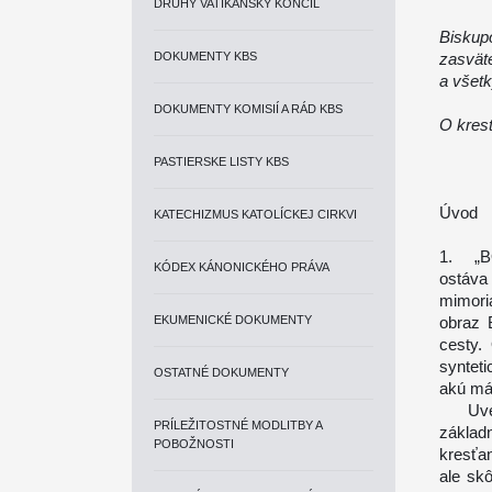
DRUHÝ VATIKÁNSKY KONCIL
Biskup
DOKUMENTY KBS
zasvä
a všet
DOKUMENTY KOMISIÍ A RÁD KBS
O kres
PASTIERSKE LISTY KBS
Úvod
KATECHIZMUS KATOLÍCKEJ CIRKVI
1. „BO
KÓDEX KÁNONICKÉHO PRÁVA
ostáva
mimori
EKUMENICKÉ DOKUMENTY
obraz 
cesty.
syntet
OSTATNÉ DOKUMENTY
akú má 
Uveril
PRÍLEŽITOSTNÉ MODLITBY A
základ
POBOŽNOSTI
kresťa
ale skô