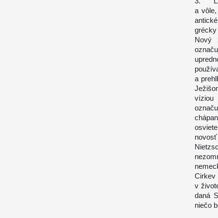
3. Lás
a vôle
antick
grécky
Nový 
označu
upredn
použív
a preh
Ježišo
víziou
označu
chápan
osviete
novosť
Nietzs
nezomr
nemeck
Cirkev
v živo
daná S
niečo 