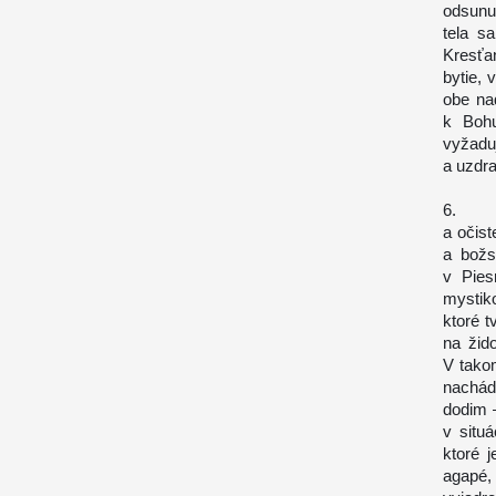
odsunu
tela s
Kresťa
bytie,
obe na
k Bohu
vyžaduj
a uzdra
6. Ak
a očist
a božs
v Pies
mystik
ktoré t
na žid
V tako
nachád
dodim 
v situ
ktoré 
agapé,