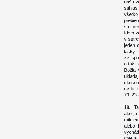
našu v
súhlas
všetko 
prebieh
sa pre
Idem ve
v staro
jeden 
lásky 
že spo
a tak 
Božia 
ukladaj
skúsen
rastie
73, 23 -
18. Ta
ako ju 
milujem
alebo 
vychád
vôle a 