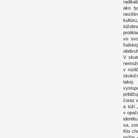
radikal
ako ty
nezišt
kultúr
túžobn
protikl
vo svo
ľudske
obdivuh
V skut
nemožn
v rozl
skutočn
takej.
vystup
pribli
čoraz v
a túži
v opač
identit
sa, zos
Kto chc
môže –