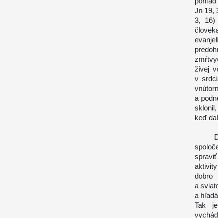
pohľad 
Jn 19, 
3, 16)
človek
evanje
predoh
zmŕtvy
živej 
v srdc
vnútor
a podne
skloni
keď dal
Duch 
spoloč
spraviť
aktivit
dobro 
a sviat
a hľadá
Tak je
vychád