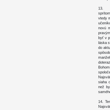
13. U
spríto
vtedy 
učeník
novú m
pravým
byť v p
láska 
do akt
spôsob
manžel
dotera
Bohom
spoloč
Najsvät
siaha 
než by
saméh
14. Te
Najsvä