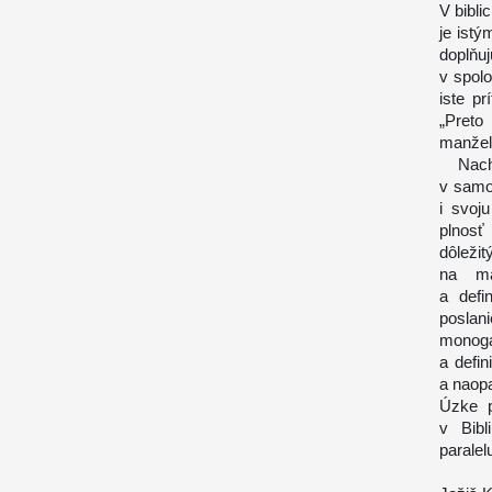
V bibli
je ist
doplňu
v spol
iste p
„Preto
manžel
Nachád
v samot
i svoj
plnosť
dôležit
na ma
a defi
poslan
monoga
a defi
a naopa
Úzke p
v Bibl
paralel