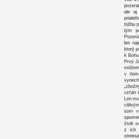
pozera
ale aj
priate
túžbu p
tým po
Pozerá
len na
ktorý p
k Bohu 
Prvý J
môžem 
v ňom 
vynec
„zbožný
vzťah 
Len moj
citliv
som vi
spomeň
živili
z ich 
stretn