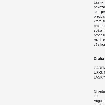
Láska 
prikáza
ako pr
predpi
ktorá s
prostr
spája 
proces
rozdel
všetkom
Druhá 
CARIT
USKUT
LÁSKY
Charita
19. „A
August