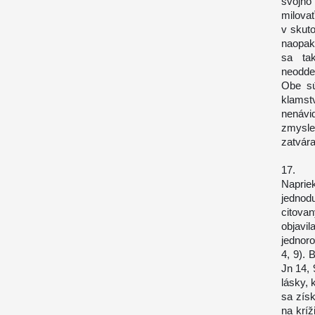
svojho 
milova
v skut
naopak,
sa ta
neodde
Obe sú
klamst
nenávi
zmysle,
zatvára
17. Bo
Naprie
jednod
citova
objavil
jednor
4, 9). 
Jn 14, 
lásky, 
sa zís
na kríž