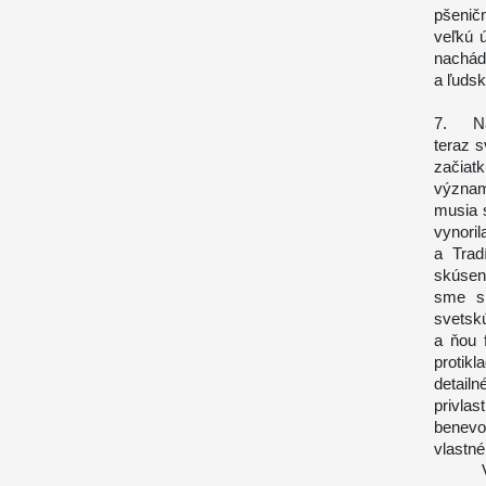
pšenič
veľkú ú
nachád
a ľudsk
7. Naš
teraz s
začiat
významy
musia 
vynori
a Trad
skúseno
sme sk
svetsk
a ňou 
protikl
detail
privla
benevol
vlastné
Vo fil