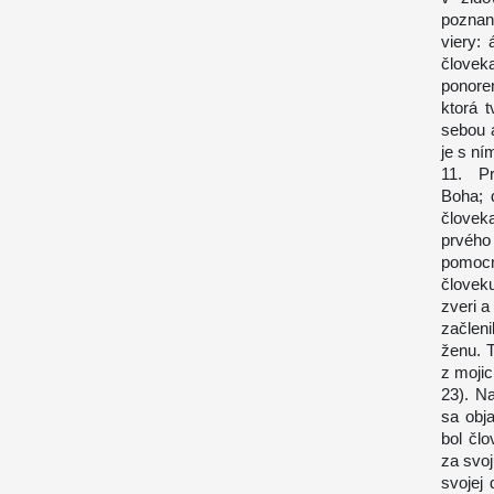
poznan
viery:
človek
ponore
ktorá 
sebou a
je s ní
11. Prv
Boha; 
človek
prvéh
pomocn
človek
zveri a
začlen
ženu. T
z moji
23). N
sa obj
bol čl
za svoj
svojej 