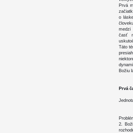
Prvá m
začiatk
o lásk
človek
medzi 
časť m
uskuto
Táto té
presiah
niekto
dynami
Božiu l
Prvá č
Jednota
Problé
2. Bož
rozhod