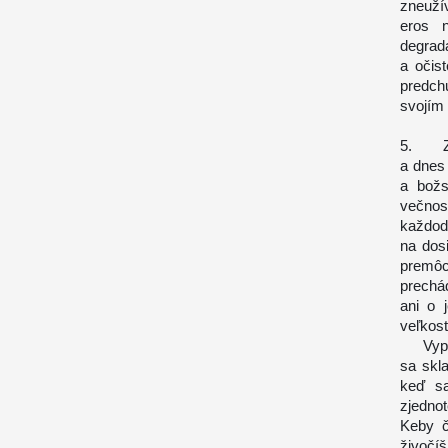
zneuží
eros 
degrad
a očis
predchu
svojím 
5. Z t
a dnes
a božs
večnos
každod
na dos
premôc
prechá
ani o 
veľkost
Vyplýv
sa skl
keď sa
zjedno
Keby č
živočíš