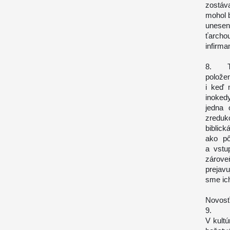
zostáv
mohol b
unesen
ťarcho
infirma
8. Tak
polože
i keď 
inoked
jedna 
zreduk
biblick
ako pô
a vstu
zárove
prejav
sme ich
Novosť 
9. Prv
V kultú