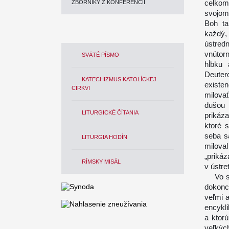
celkom
ZBORNÍKY Z KONFERENCIÍ
svojom 
Boh ta
každý,
ústred
vnútor
SVÄTÉ PÍSMO
hĺbku 
Deutero
KATECHIZMUS KATOLÍCKEJ
existen
CIRKVI
milova
dušou 
LITURGICKÉ ČÍTANIA
prikáz
ktoré 
seba s
LITURGIA HODÍN
milova
„prikáz
RÍMSKY MISÁL
v ústret
Vo sve
dokonc
veľmi 
encykl
a ktor
veľkýc