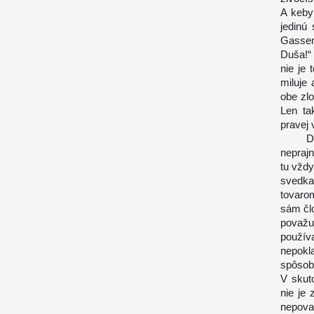
A keby 
jedinú
Gassen
Duša!“
nie je 
miluje
obe zl
Len ta
pravej 
Dnes s
neprajn
tu vžd
svedka
tovarom
sám čl
považu
používa
nepokl
spôso
V skut
nie je 
nepova