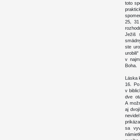
toto s
prakti
spomen
25, 31
rozhod
Ježiš 
smädný
ste ur
urobili
v najm
Boha.
Láska 
16. Po
v bibl
dve ot
A možno
aj dvoj
nevide
prikáza
sa vyv
námietk