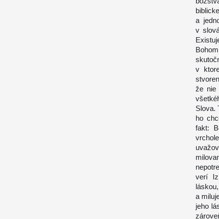
božstv
bibli
a jedn
v slová
Existuj
Bohom 
skutoč
v ktor
stvoren
že nie
všetkéh
Slova.
ho chc
fakt: 
vrchol
uvažov
milova
nepotre
verí I
láskou,
a miluj
jeho lá
zárove