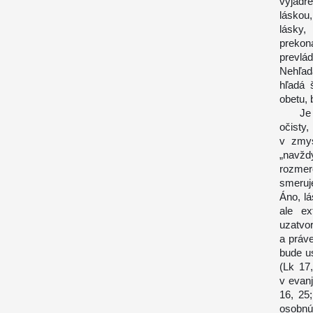
vyjadr
láskou,
lásky,
prekon
prevlád
Nehľad
hľadá 
obetu, 
Je súč
očisty
v zmys
„navžd
rozmero
smeruj
Áno, lá
ale ex
uzatvo
a práve
bude us
(Lk 17
v evan
16, 25
osobnú 