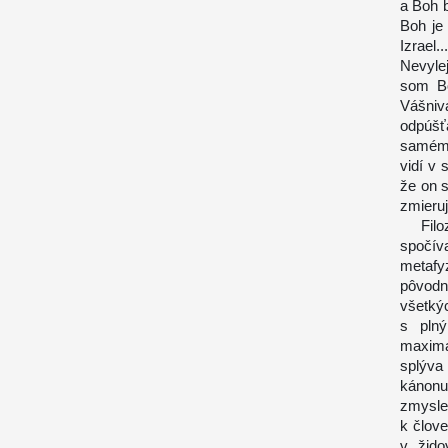
a Boh b
Boh je
Izrael
Nevyle
som Bo
Vášniv
odpúšť
samému
vidí v 
že on 
zmieruj
Filozo
spočíva
metaf
pôvodn
všetký
s plný
maximá
splýva 
kánonu
zmysle
k člov
v žido