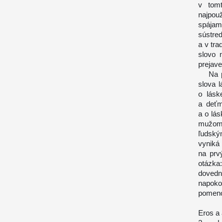
v tom
najpou
spájam
sústre
a v tra
slovo 
prejave
Na prv
slova l
o lásk
a deťm
a o lá
mužom 
ľudský
vyniká
na prv
otázka
dovedn
napoko
pomeno
Eros a 