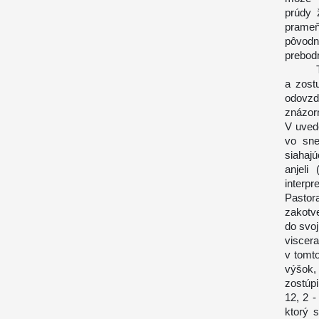
prúdy 
prameň
pôvod
prebodn
Toto 
a zost
odovzd
znázor
V uved
vo sne
siahaj
anjeli
interpr
Pastor
zakotv
do svoj
viscera
v tomt
výšok,
zostúpi
12, 2 -
ktorý 