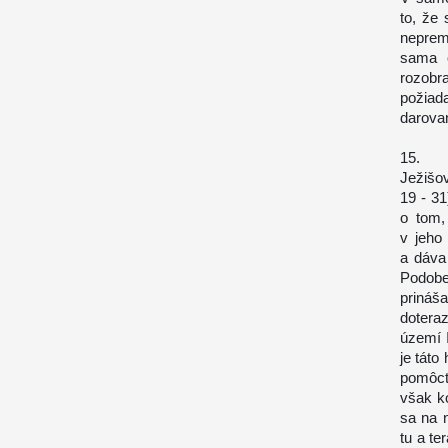
to, že
neprem
sama o
rozobr
požiad
darova
15. Pr
Ježišo
19 - 31
o tom,
v jeho
a dáva
Podobe
prináš
doteraz
území I
je tát
pomôcť
však ko
sa na n
tu a te