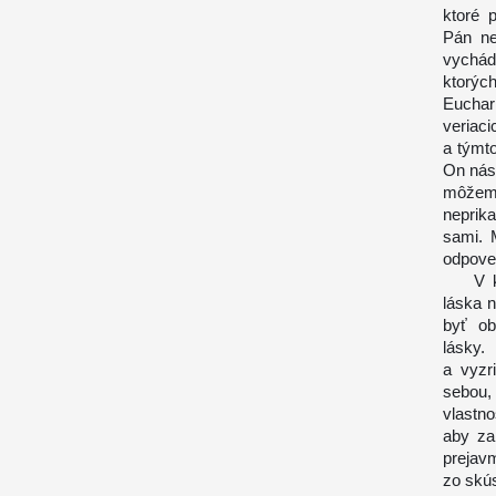
ktoré 
Pán ne
vychád
ktorýc
Euchari
veriac
a týmt
On nás 
môžem
neprika
sami. 
odpoveď
V kont
láska n
byť ob
lásky
a vyzr
sebou
vlastno
aby zah
prejavm
zo skús