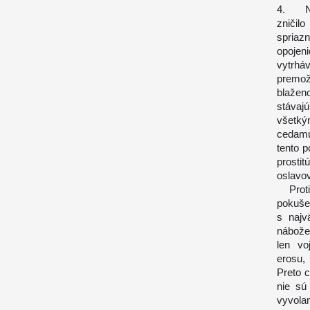
4. No 
zničil
spriaz
opojeni
vytrhá
premo
blažen
stávaj
všetký
cedamu
tento p
prosti
oslavo
Proti 
pokuše
s najv
nábože
len vo
erosu,
Preto 
nie sú
vyvolan