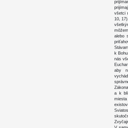
prijím
prijíma
všetci
10, 17
všetký
môžem 
alebo 
priťaho
Stávam
k Bohu
nás vš
Euchari
aby n
vychád
správn
Zákon
a k bl
miesta 
existo
Sviato
skutočn
Zvyčajn
V samo