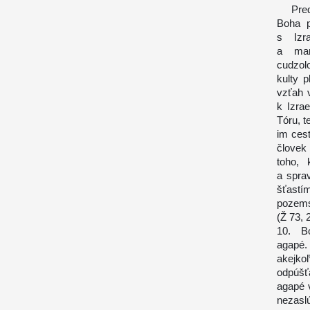
Predov
Boha p
s Izra
a man
cudzol
kulty 
vzťah 
k Izra
Tóru, t
im cest
človek
toho, 
a spra
šťastí
pozems
(Ž 73, 
10. Bo
agapé.
akejko
odpúšť
agapé 
nezaslú