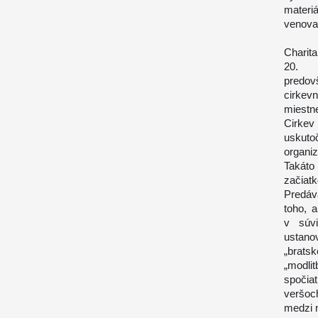
materi
venovať
Charita
20. Lá
predov
cirkev
miestn
Cirkev
uskuto
organi
Takáto
začiatk
Predáv
toho, 
v súvi
ustano
„brats
„modlit
spočia
veršoc
medzi n