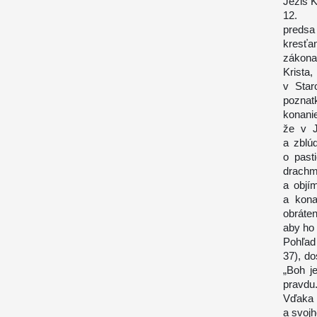
Ježiš K
12. Aj
predsa
kresťa
zákona
Krista
v Star
poznat
konani
že v J
a zblú
o past
drachm
a objí
a kona
obráte
aby ho 
Pohľad 
37), d
„Boh j
pravdu
Vďaka 
a svojh