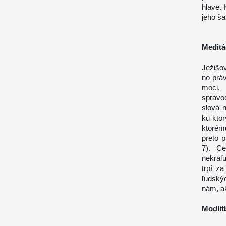
hlave. 
jeho ša
Meditá
Ježišov
no prá
moci,
spravod
slová 
ku kto
ktorém
preto 
7). Ce
nekraľu
trpí z
ľudský
nám, ak
Modlit