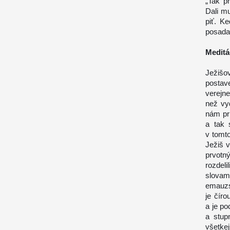
„Tak p
Dali m
piť. Ke
posadali
Meditá
Ježišo
postav
verejne
než vy
nám pri
a tak 
v tomto
Ježiš v
prvotn
rozdeli
slovam
emauzs
je čír
a je p
a stup
všetke