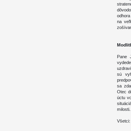
strate
dôvodo
odhora
na veľ
zošívan
Modlit
Pane J
vydede
uzdravi
sú vy
predpo
sa zda
Otec d
úctu v
situác
milosti.
Všetci: