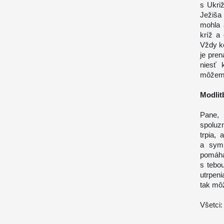
s Ukri
Ježiša
mohla 
kríž a 
Vždy ke
je pre
niesť 
môžeme
Modlit
Pane, 
spoluz
trpia,
a symp
pomáha
s tebo
utrpen
tak môž
Všetci: