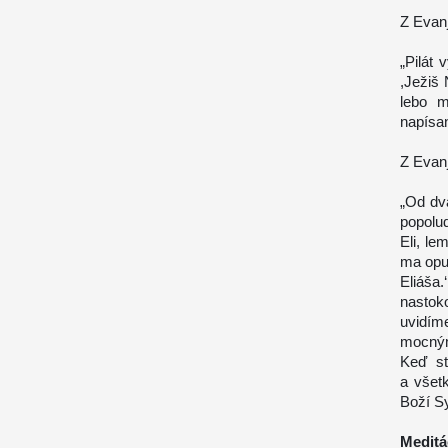
Z Evanj
„Pilát 
,Ježiš 
lebo m
napísan
Z Evanj
„Od dva
popolu
Eli, le
ma opus
Eliáša.
nastoko
uvidím
mocným
Keď st
a všetk
Boží Sy
Meditá