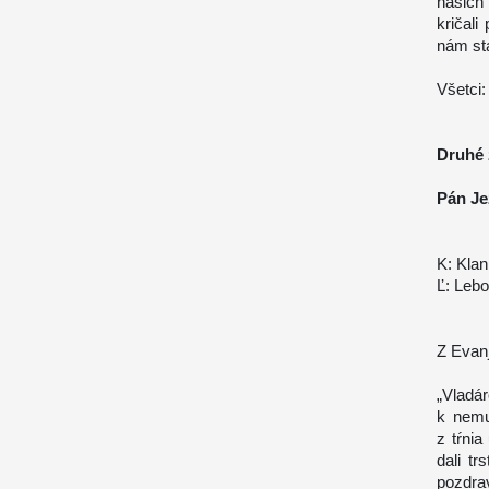
našich
kričali
nám stá
Všetci:
Druhé 
Pán Jež
K: Klan
Ľ: Lebo
Z Evanj
„Vladá
k nemu
z tŕnia
dali t
pozdrav