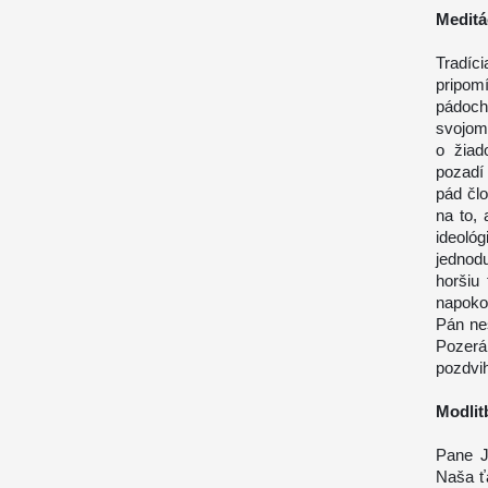
Meditá
Tradíc
pripom
pádoch
svojom
o žiad
pozadí
pád čl
na to,
ideológ
jednod
horšiu
napokon
Pán nes
Pozerá
pozdvih
Modlit
Pane J
Naša ť