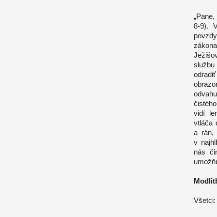
„Pane, 
8-9). V
povzdy
zákona
Ježišo
službu
odradiť
obrazo
odvahu 
čistého
vidí l
vtláča 
a rán,
v najh
nás či
umožňu
Modlit
Všetci: