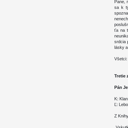
Pane, 
sa k t
spozna
nenec
poslušn
ťa na 
neunik
srdcia
lásky a
Všetci:
Tretie
Pán Je
K: Klan
Ľ: Lebo
Z Knihy
„Vskut