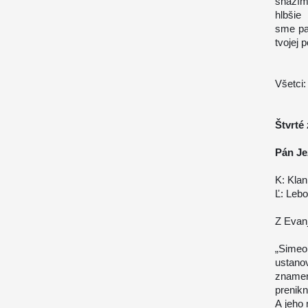
snažím
hlbšie
sme pa
tvojej
Všetci:
Štvrté
Pán Je
K: Klan
Ľ: Lebo
Z Evanj
„Simeo
ustano
znamen
prenik
A jeho 