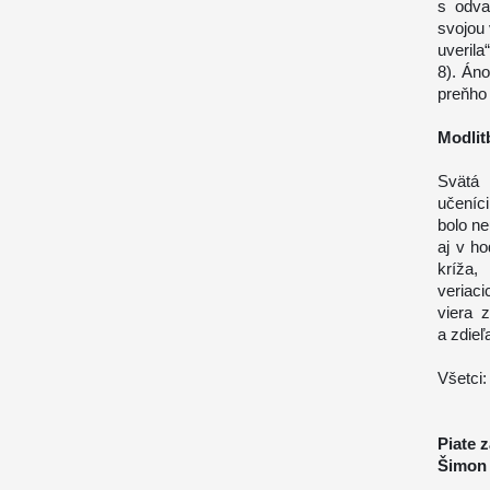
s odva
svojou 
uverila
8). Áno
preňho
Modlit
Svätá 
učeníci
bolo ne
aj v ho
kríža,
veriac
viera 
a zdieľ
Všetci:
Piate 
Šimon 