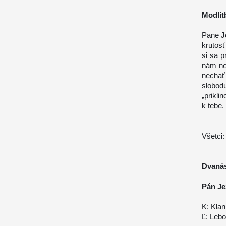
Modlit
Pane Je
krutosť
si sa p
nám ne
nechať
slobod
„prikl
k tebe.
Všetci:
Dvanás
Pán Je
K: Klan
Ľ: Lebo