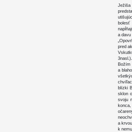
Ježiša 
predst
utišuj
bolesť
napĺňa
a davu 
„Opovrh
pred ak
Vskutku
3nasl.
Božím
a blaho
všetký
chvíľa
blízki
sklon 
svoju 
konca,
očaren
neochve
a krvou
k nemu