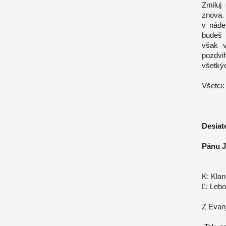
Zmiluj
znova.
v náde
budeš 
však v
pozdvi
všetký
Všetci:
Desiat
Pánu J
K: Klan
Ľ: Lebo
Z Evanj