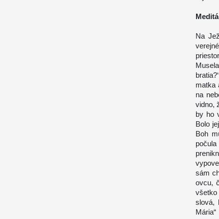
Meditá
Na Jež
verejn
priesto
Musela
bratia
matka a
na nebe
vidno, 
by ho 
Bolo j
Boh mu
počula
prenik
vypove
sám chc
ovcu, 
všetko
slová,
Mária“ 