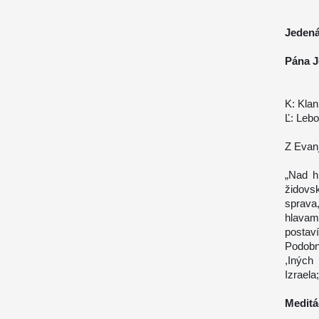
Jedená
Pána Je
K: Klan
Ľ: Lebo
Z Evanj
„Nad h
židovsk
sprava,
hlavam
postav
Podobn
,Iných
Izraela
Meditá