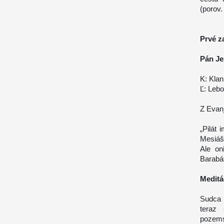
(porov.
Prvé z
Pán Je
K: Klan
Ľ: Lebo
Z Evanj
„Pilát
Mesiáš?
Ale on
Barabáš
Meditá
Sudca 
teraz
pozems