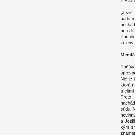
Z Evanj
„Ježiš
nado m
prichá
nerodi
Padnit
zelený
Meditá
Počúva
sprevád
Nie je 
ktorá n
a citmi
Preto
nachád
súdu. 
nevinný
a Ježi
kým sm
znamen