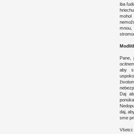
iba ľud
hriech
mohol 
nemožn
mnou, 
stromo
Modlit
Pane, 
ocitne
aby s
uspoko
životo
nebezp
Daj ab
ponúka
Nedopu
daj, ab
sme pri
Všetci: