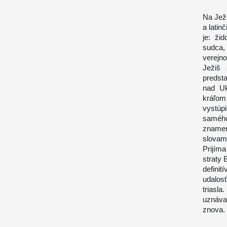
Na Ježi
a latin
je: ži
sudca,
verejn
Ježiš 
predst
nad Uk
kráľom 
vystúpi
samého
znamen
slovam
Prijím
straty 
defini
udalos
triasl
uznáva
znova.