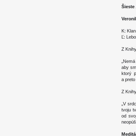
Šieste
Veroni
K: Klan
Ľ: Lebo
Z Knihy
„Nemá 
aby sme
ktorý 
a preto
Z Knihy
„V srdc
tvoju 
od svo
neopúš
Meditá