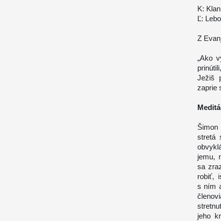
K: Klan
Ľ: Lebo
Z Evanj
„Ako v
prinútil
Ježiš 
zaprie 
Meditá
Šimon 
stretá
obvyklá
jemu, 
sa zra
robiť,
s ním a
členov
stretnu
jeho k