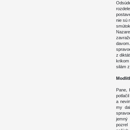
Odsúde
rozdel
postave
nie sú
smútok
Nazaret
zavražd
davom. 
spravo
z diktá
krikom
silám z
Modlit
Pane, 
potlač
a nevi
my dal
spravo
jemný 
pozrel