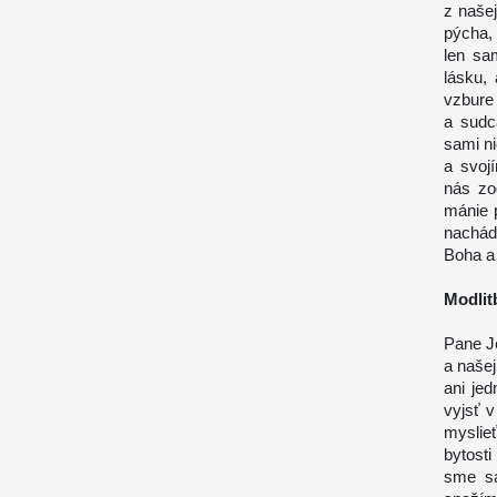
z naše
pýcha,
len sa
lásku,
vzbure
a sudc
sami n
a svoj
nás zo
mánie p
nachád
Boha a
Modlit
Pane Je
a našej
ani je
vyjsť 
myslieť
bytost
sme sa