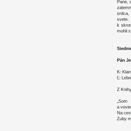
Pane, d
zatemn
srdca,
svete.
k skro
mohli s
Siedme
Pán Je
K: Klan
Ľ: Lebo
Z Knihy
„Som m
a vovie
Na cest
Zuby m