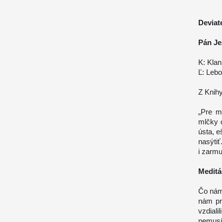
Deviat
Pán Je
K: Klan
Ľ: Lebo
Z Knihy
„Pre m
mlčky 
ústa, e
nasýti
i zarmu
Meditá
Čo nám
nám pr
vzdial
nemusí