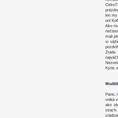
Cirkvi
prázdn
len my 
on! Ko
Ako mál
nečisto
mali pl
si váž
pozdvih
Zrada 
najväč
Nezost
Kyrie, 
Modlit
Pane, č
vniká v
ako ob
strach
zrádza