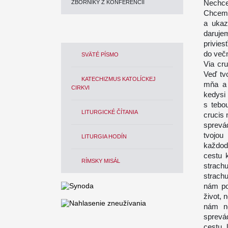
Nechce
ZBORNÍKY Z KONFERENCIÍ
Chceme
a ukaz
daruje
privies
do večn
SVÄTÉ PÍSMO
Via cru
Veď tv
KATECHIZMUS KATOLÍCKEJ
mňa a 
CIRKVI
kedysi 
s tebo
LITURGICKÉ ČÍTANIA
crucis
sprevá
tvojo
LITURGIA HODÍN
každod
cestu 
RÍMSKY MISÁL
strach
strach
nám po
život,
nám ne
sprevád
cestu 