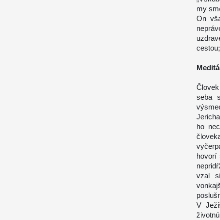
my sme
On vša
nepráv
uzdrav
cestou;
Meditá
Človek
seba s
výsmec
Jericha
ho nec
človek
vyčerp
hovorí
nepridŕ
vzal s
vonkaj
posluš
V Ježi
životn