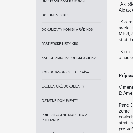
DRUHÝ VATIKÁNSKY KONCIL
„Ak pš
Ale ak 
DOKUMENTY KBS
„Kto mi
svete, 
DOKUMENTY KOMISIÍ A RÁD KBS
Mk 8, 3
stratí h
PASTIERSKE LISTY KBS
„Kto c
a nasle
KATECHIZMUS KATOLÍCKEJ CIRKVI
KÓDEX KÁNONICKÉHO PRÁVA
Prípra
EKUMENICKÉ DOKUMENTY
V mene
Ľ: Ame
OSTATNÉ DOKUMENTY
Pane Je
zeme 
PRÍLEŽITOSTNÉ MODLITBY A
nasledo
POBOŽNOSTI
stratí 
pre ve