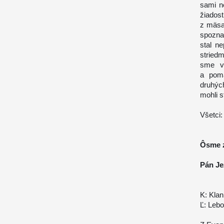
sami n
žiados
z mäsa,
spozna
stal n
stried
sme ve
a pomá
druhýc
mohli s
Všetci:
Ôsme z
Pán Je
K: Klan
Ľ: Lebo