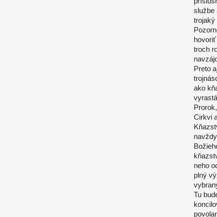
prísluš
službe 
trojaký
Pozorne
hovoriť
troch r
navzáj
Preto a
trojnás
ako kňa
vyrastá
Prorok
Cirkvi 
Kňazst
navždy
Božieho
kňazstv
neho od
plný vý
vybraný
Tu bude
koncilo
povolan