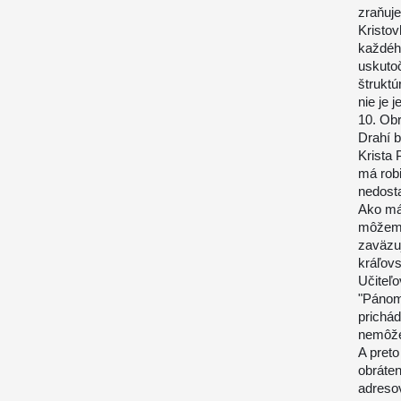
zraňuj
Kristov
každého
uskuto
štruktú
nie je 
10. Ob
Drahí b
Krista 
má robi
nedosta
Ako má
môžeme
zaväzuj
kráľovs
Učiteľo
"Pánom
prichád
nemôže
A pret
obráten
adresov