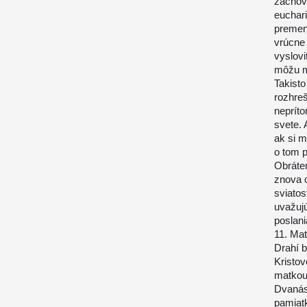
zachov
euchari
premene
vrúcne 
vyslovi
môžu m
Takisto
rozhreš
neprít
svete. 
ak si m
o tom 
Obráte
znova o
sviatos
uvažuj
poslani
11. Ma
Drahí b
Kristo
matkou
Dvanást
pamiatk