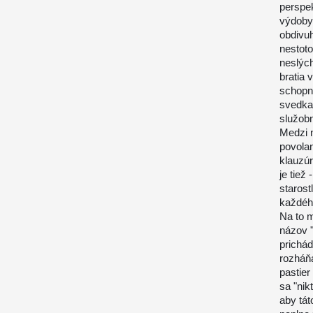
perspek
výdobyt
obdivuh
nestoto
neslých
bratia 
schopn
svedka
služob
Medzi n
povolan
klauzúr
je tiež
starost
každéh
Na to m
názov "
prichád
rozháň
pastier
sa "nik
aby tát