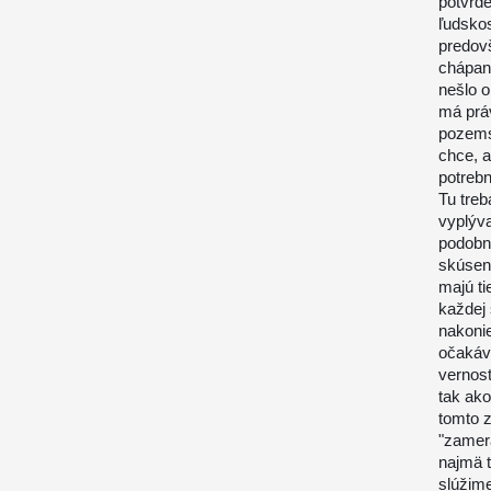
potvrde
ľudskos
predov
chápané
nešlo o
má prá
pozems
chce, a
potreb
Tu treb
vyplýva
podobn
skúseno
majú ti
každej 
nakonie
očakáva
vernost
tak ako
tomto 
"zamer
najmä t
slúžime