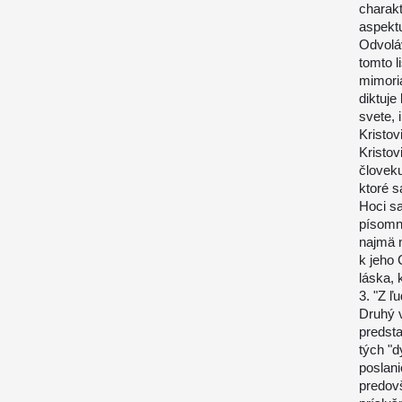
charakt
aspekt
Odvolá
tomto l
mimoria
diktuje
svete, 
Kristov
Kristov
človeku
ktoré s
Hoci sa
písomn
najmä n
k jeho 
láska,
3. "Z ľu
Druhý v
predsta
tých "
poslani
predovš