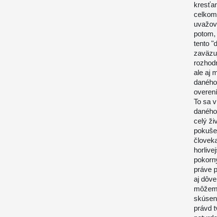
kresťan
celkom
uvažova
potom,
tento "
zaväzuj
rozhod
ale aj 
daného 
overení
To sa v
daného
celý ži
pokušen
človeka
horlive
pokorný
práve p
aj dôve
môžem v
skúseno
právd t