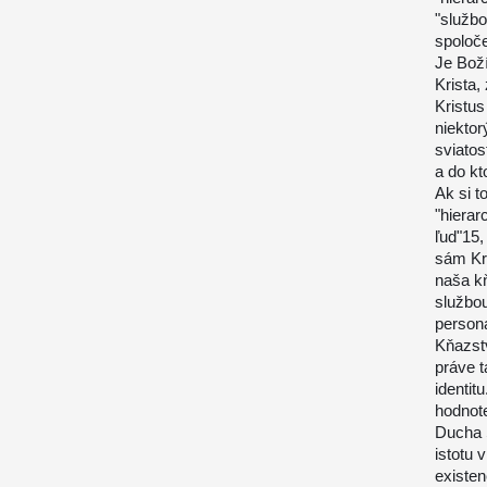
"službo
spoloče
Je Bož
Krista,
Kristus
niektor
sviatos
a do kt
Ak si 
"hierar
ľud"15,
sám Kri
naša kň
službou
persona
Kňazst
práve 
identit
hodnote
Ducha 
istotu 
existen