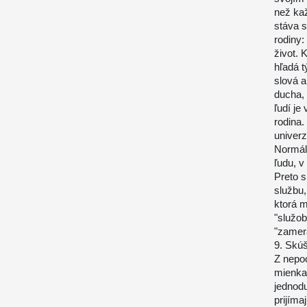
než kaž
stáva s
rodiny:
život. 
hľadá t
slová a
ducha, 
ľudí je
rodina.
univerz
Normál
ľudu, v
Preto s
službu,
ktorá m
"služob
"zamer
9. Skú
Z nepoc
mienka,
jednod
prijíma