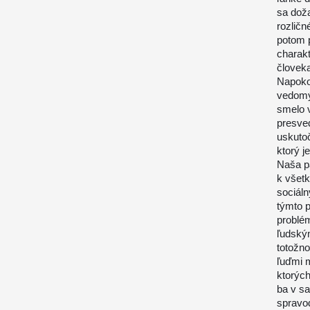
sa doža
rozličn
potom 
charakt
človek
Napokon
vedomý 
smelo v
presved
uskutoč
ktorý j
Naša pa
k všet
sociáln
týmto p
problé
ľudský
totožn
ľuďmi m
ktorých
ba v sa
spravod