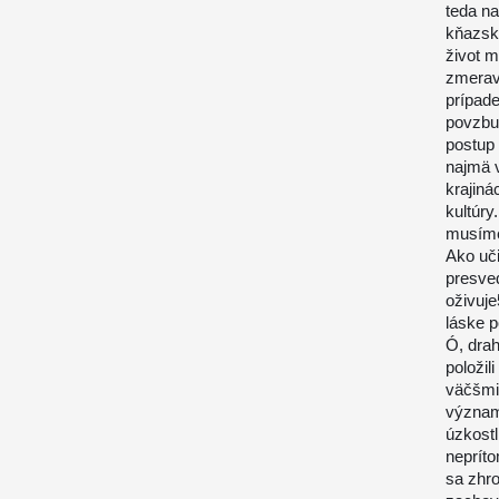
teda na
kňazská
život m
zmeravi
prípade
povzbu
postup 
najmä 
krajin
kultúry
musíme
Ako uč
presve
oživuje
láske 
Ó, drah
položil
väčšmi 
význame
úzkostl
nepríto
sa zhro