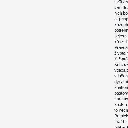
svätý V
Ján Bos
nich bo
a "pris
každéh
potrebn
nejestv
kňazske
Pravdaž
života
7. Spr
Kňazský
vtláča 
vtlačen
dynami
znakom
pastora
sme us
znak a
to nech
Ba niek
mať hlb
ľahké d