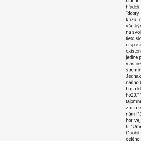
účinnej
hľadeli
"dobrý 
kríža, 
všetký
na svo
tieto s
o spásu
existe
jedine
vlastné
spomín
Jednako
nášho U
ho; a k
ho23." 
tajomné
zmizne 
nám Pá
horlive
6. "Um
Osobitn
celého 