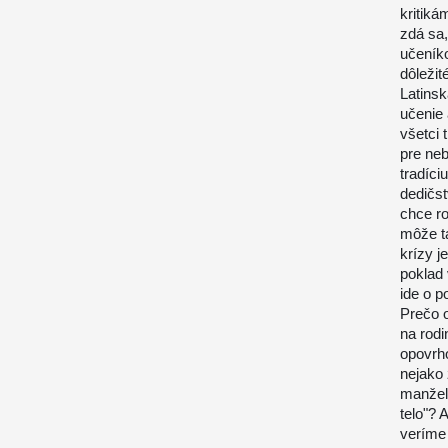
kritiká
zdá sa,
učeník
dôležit
Latinsk
učenie 
všetci 
pre neb
tradíci
dedičst
chce r
môže tá
krízy j
poklad
ide o p
Prečo 
na rod
opovrh
nejako 
manžels
telo"? 
veríme