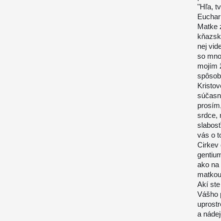
"Hľa, t
Euchari
Matke z
kňazsk
nej vid
so mnou
mojím ž
spôsobo
Kristov
súčasn
prosím,
srdce, 
slabosť
vás o t
Cirkev 
gentium
ako na 
matkou,
Akí ste
Vášho p
uprostr
a nádej