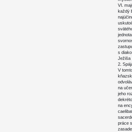
VI. maj
každý 
najúčin
uskutoč
svätého
jednota
svornos
zastupu
s diak
Ježiša 
2. Spáj
V tomto
kňazské
odvoláv
na učen
jeho ro
dekrét
na ency
caelib
sacerdo
práce s
zasaden