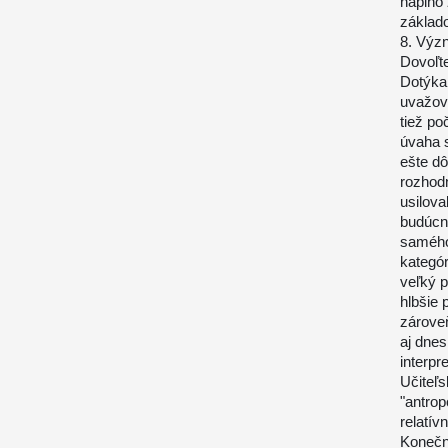
naplno 
základo
8. Výz
Dovoľte
Dotýka
uvažova
tiež po
úvaha s
ešte dô
rozhodn
usilova
budúcno
samého
kategór
veľký p
hlbšie 
zároveň
aj dnes
interpre
Učiteľ
"antrop
relatívn
Konečn