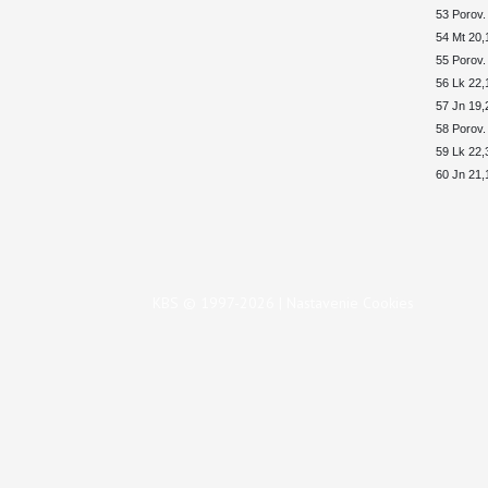
53 Porov.
54 Mt 20,
55 Porov.
56 Lk 22,
57 Jn 19,
58 Porov.
59 Lk 22,
60 Jn 21,
KBS © 1997-2026 |
Nastavenie Cookies