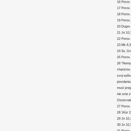
16 Porov.
17 Porov.
18 Porov.
19 Porov.
20 Dogm. 
21 Jn 10,
22 Porov.
23 Mk 8,3
24 Sv. Gre
25 Porov.
26 "Nemys
charizmu 
svoj spôs
povolania
musí prej
nie sme z
Osservato
27 Porov.
28 1Kor 2
29 Jn 10,
30 Jn 10,
31 Porov.