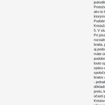
jednotl
Pretože
ako to 
ktorými
Podobne
Krista1
5. V sl
Pri pí
rozsiah
bratia,
aj pod
máte úč
podobno
touto s
spásu 
spoloče
bratov 
- jedn
dôkladn
preto, 
účasti 
Kristo