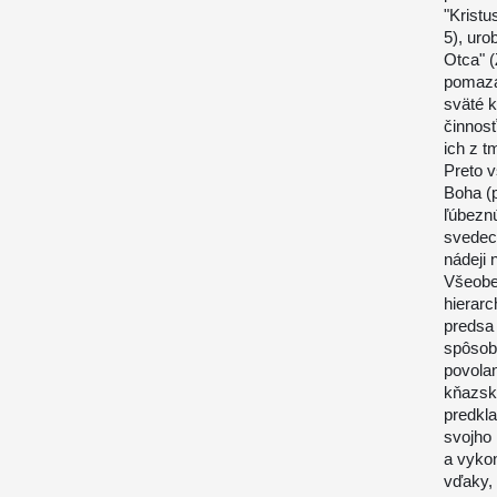
"Kristu
5), uro
Otca" (
pomaza
sväté k
činnosť
ich z t
Preto v
Boha (p
ľúbeznú
svedect
nádeji 
Všeobe
hierarc
predsa 
spôsob
povolan
kňazský
predkl
svojho 
a vykon
vďaky,