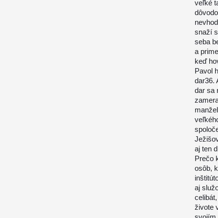
veľké t
dôvodov
nevhodn
snaží s
seba be
a prime
keď hov
Pavol h
dar36. 
dar sa
zameran
manžel
veľkého
spoloč
Ježišov
aj ten 
Prečo k
osôb, k
inštitú
aj služ
celibát
živote
svojím