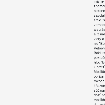
máme k
znamená
nekoneč
zavola
stále "
vernost
a sprá
aj z na
viery 
nie "Bo
Petrovi
Božiu s
pokračo
lebo "
Obrátiť
Modlit
obráte
rokoch 
kňazstv
súčasn
dosť n
modlitb
dynamiz