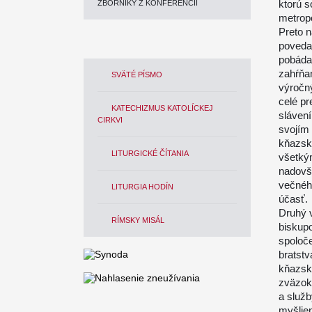
ktorú s
ZBORNÍKY Z KONFERENCIÍ
metropo
Preto 
poveda
pobáda 
zahŕňam
SVÄTÉ PÍSMO
výročn
celé pr
KATECHIZMUS KATOLÍCKEJ
slávení
CIRKVI
svojím 
kňazske
LITURGICKÉ ČÍTANIA
všetkým
nadovše
večnéh
LITURGIA HODÍN
účasť.
Druhý v
RÍMSKY MISÁL
biskupo
spoloč
bratstv
kňazský
zväzok,
a služb
myšlien