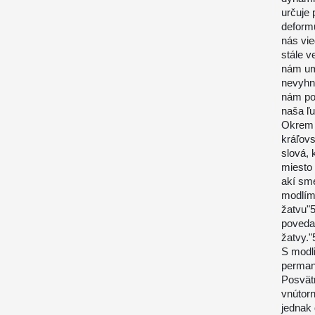
určuje 
deformu
nás vie
stále v
nám umo
nevyhn
nám po
naša ľu
Okrem 
kráľovs
slová, 
miesto 
akí sme
modlíme
žatvu"5
povedal
žatvy."
S modl
perman
Posvät
vnútorn
jednak 