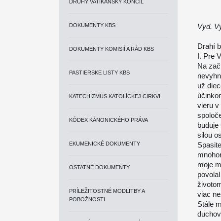
DRUHÝ VATIKÁNSKY KONCIL
DOKUMENTY KBS
Vyd. Vy
Drahí b
DOKUMENTY KOMISIÍ A RÁD KBS
I. Pre
Na zači
PASTIERSKE LISTY KBS
nevyhnu
už diec
účinkom
KATECHIZMUS KATOLÍCKEJ CIRKVI
vieru v
spoloče
KÓDEX KÁNONICKÉHO PRÁVA
buduje 
silou o
EKUMENICKÉ DOKUMENTY
Spasite
mnohora
moje m
OSTATNÉ DOKUMENTY
povolal
životo
PRÍLEŽITOSTNÉ MODLITBY A
viac než
POBOŽNOSTI
Stále 
duchovn