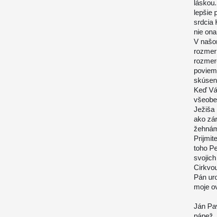
láskou.
lepšie 
srdcia 
nie ona
V našo
rozmer 
rozmer
poviem
skúseno
Keď Vá
všeobe
Ježiša 
ako zár
žehnám
Prijmit
toho Pe
svojich
Cirkvou
Pán ur
moje o
Ján Pav
pápež