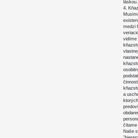
láskou.
4. Kňaz
Musíme 
existe
medzi 
veriaci
vidíme
kňazstv
vlastne
nastane
kňazstv
osobitn
podsta
činnost
kňazst
a uscho
ktorých
predov
obdaren
persona
čítame
Naše s
"hierar