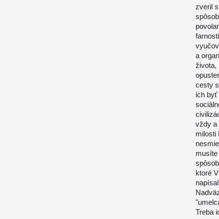
zveril 
spôsobm
povolan
farnost
vyučov
a organ
života,
opusten
cesty 
ich byť
sociáln
civiliz
vždy a 
milosti
nesmiet
musíte
spôsob
ktoré V
napísal
Nadväzu
"umelca
Treba 