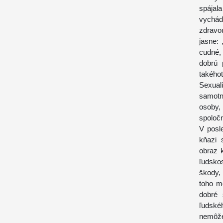
spája
vychád
zdravou
jasne: 
cudné,
dobrú 
takého
Sexual
samotn
osoby,
spoloč
V posl
kňazi 
obraz k
ľudsko
škody,
toho m
dobré 
ľudské
nemôže