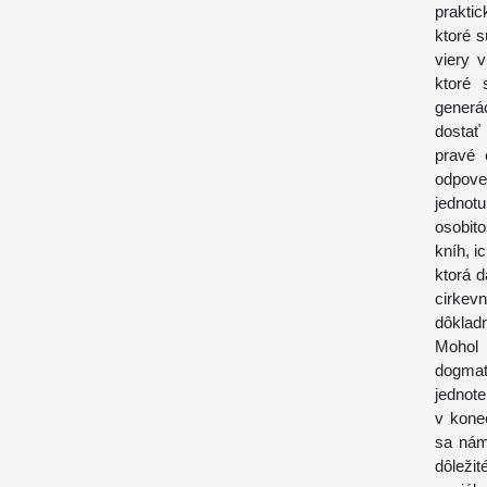
praktic
ktoré s
viery v
ktoré 
generá
dostať
pravé 
odpove
jednotu
osobit
kníh, i
ktorá d
cirkev
dôklad
Mohol 
dogmat
jednote
v kone
sa nám 
dôležit