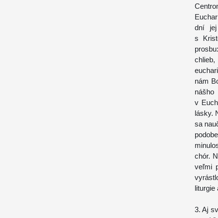
Centro
Euchar
dní je
s Kris
prosbu:
chlieb
euchar
nám Bo
nášho 
v Eucha
lásky. 
sa nauč
podobe
minulo
chór. 
veľmi 
vyrást
liturgi
3. Aj s