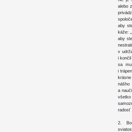
alebo 
privá
spoloče
aby st
káže: 
aby ste
nestra
v udrži
i konči
sa mu 
i tráp
krásne
nášho 
a nauč
všetko
samozr
radosť 
2. Bo
sviato