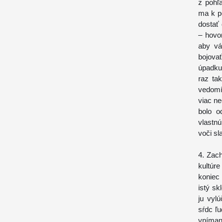
z pohľ
ma k p
dostať 
– hovor
aby vá
bojovať
úpadku
raz ta
vedomí
viac n
bolo o
vlastn
voči sl
4. Zach
kultúr
koniec
istý sk
ju vyl
sŕdc ľu
vníman