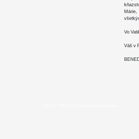
kňazst
Márie,
všetký
Vo Vati
Váš v 
BENED
KBS © 1997-2026 |
Nastavenie Cookies