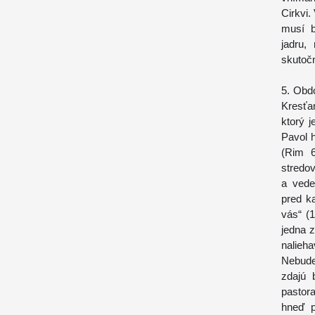
Cirkvi.
musí b
jadru,
skutoč
5. Obdo
Kresťa
ktorý 
Pavol h
(Rim 6
stredo
a vedec
pred k
vás“ (
jedna 
nalieh
Nebude
zdajú 
pastor
hneď p