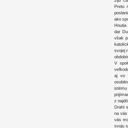
žijú č
Preto 
poslani
ako spo
Hnutia
dar Du
však p
katolíck
svojej 
období
V spol
veľkodu
aj vo 
osobitn
istému
prijím
z najdô
Drahí 
na vás
vás mo
svoju 