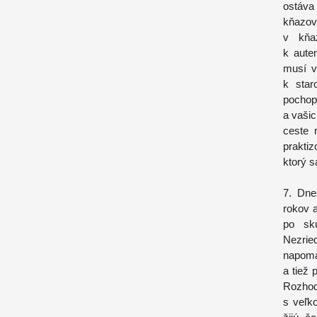
ostáva
kňazov
v kňa
k auten
musí v
k star
pochopi
a vaši
ceste 
prakti
ktorý s
7. Dne
rokov 
po skú
Nezri
napomá
a tiež
Rozho
s veľko