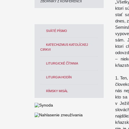
ZBORNÍKY Z KONFERENCIÍ
„Všetky
ktorí 
stať s
dnes, z
Seminá
SVÄTÉ PÍSMO
vypove
sám. J
KATECHIZMUS KATOLÍCKEJ
ktorí 
CIRKVI
odovzda
– niek
LITURGICKÉ ČÍTANIA
kňazst
LITURGIA HODÍN
1. Ten
človeko
nás ne
RÍMSKY MISÁL
kto sa
v Ježi
slová
najdôl
kňazsk
nie je