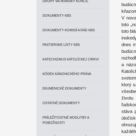
DRUHÝ VATIKÁNSKY KONCIL
budúcn
kňazom.
DOKUMENTY KBS
V novo
toto „
DOKUMENTY KOMISIÍ A RÁD KBS
toto bl
inokedy
dnes m
PASTIERSKE LISTY KBS
budúcno
rozho
KATECHIZMUS KATOLÍCKEJ CIRKVI
a názo
Katolí
KÓDEX KÁNONICKÉHO PRÁVA
svetom 
ktorý s
EKUMENICKÉ DOKUMENTY
všeobe
životu
OSTATNÉ DOKUMENTY
ľudsko
stáva 
útočisk
PRÍLEŽITOSTNÉ MODLITBY A
POBOŽNOSTI
ohrozu
každéh