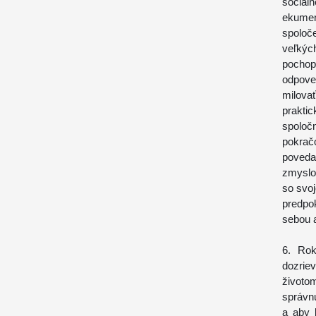
sociá
ekume
spoloče
veľkýc
pochop
odpove
milova
prakti
spolo
pokrač
poveda
zmyslom
so svoj
predpo
sebou a
6. Rok
dozrie
životo
správnu
a aby 