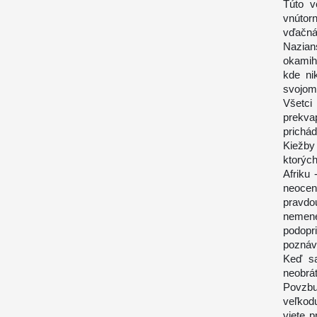
Túto v
vnútor
vďačná
Nazian
okamih
kde ni
svojom
Všetci
prekva
prichá
Kiežby
ktorých
Afriku
neocen
pravdo
nemene
podopri
poznáva
Keď sa
neobrá
Povzbu
veľkod
viete p