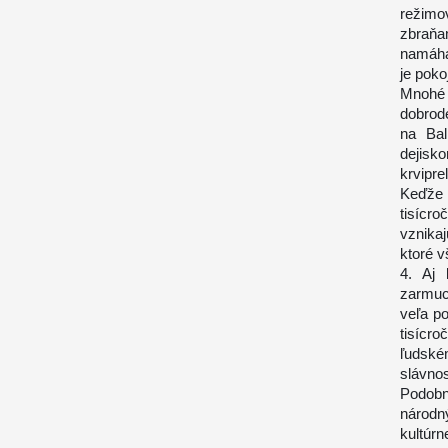
režimo
zbraňa
namáha
je poko
Mnohé 
dobrode
na Bal
dejisk
krvipre
Keďže 
tisícr
vznikaj
ktoré v
4. Aj 
zarmuc
veľa po
tisícro
ľudské
slávno
Podobn
národn
kultúr