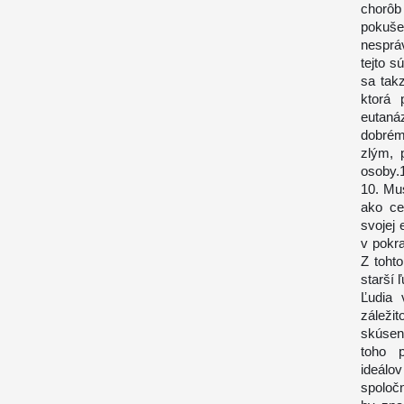
chorôb
pokušen
nesprá
tejto s
sa takz
ktorá 
eutanáz
dobrém
zlým, 
osoby.
10. Mus
ako ce
svojej 
v pokr
Z tohto
starší ľ
Ľudia 
záleži
skúseno
toho p
ideálo
spoločn