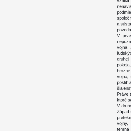
vznikl
nenávi
podmie
spoločn
a súst
poveda
V prve
nepozn
vojna 
ľudskýc
druhej
pokoja,
hrozné
vojna, 
postih
šialens
Práve 
ktoré s
V druhe
Západ s
pretek
vojny,
temná 