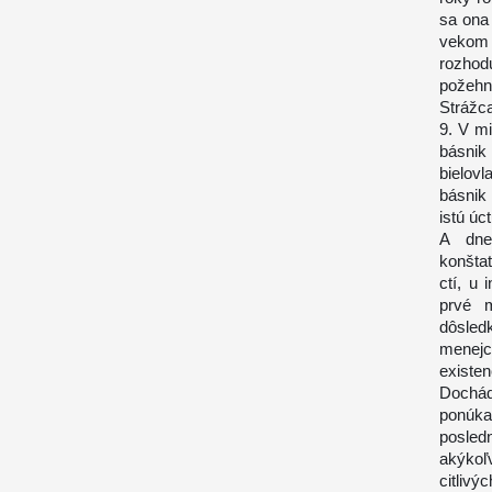
sa ona
vekom 
rozhod
požehn
Strážca
9. V mi
básnik 
bielov
básnik 
istú úc
A dne
konšta
ctí, u 
prvé m
dôsled
menejce
existen
Dochád
ponúka
posled
akýkoľ
citlivý