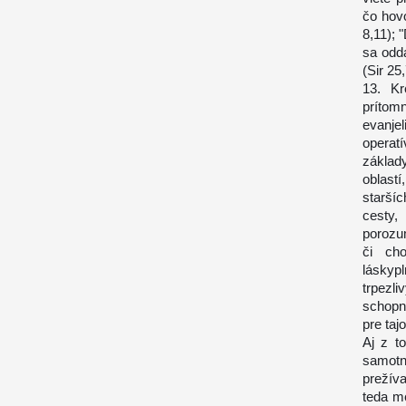
čo hovo
8,11);
sa odda
(Sir 25,
13. Kr
prítomn
evanje
operatí
základ
oblast
starší
cesty,
porozu
či cho
láskypl
trpezl
schopno
pre taj
Aj z t
samotn
prežív
teda m