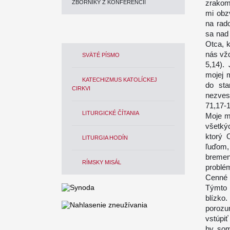
zrakom
ZBORNÍKY Z KONFERENCIÍ
mi obz
na rad
sa nad 
Otca, k
nás vžd
SVÄTÉ PÍSMO
5,14).
mojej m
KATECHIZMUS KATOLÍCKEJ
do sta
CIRKVI
nezves
71,17-1
LITURGICKÉ ČÍTANIA
Moje m
všetkýc
ktorý 
LITURGIA HODÍN
ľuďom,
bremen
RÍMSKY MISÁL
problé
Cenné ú
Týmto 
blízko
porozu
vstúpi
by som