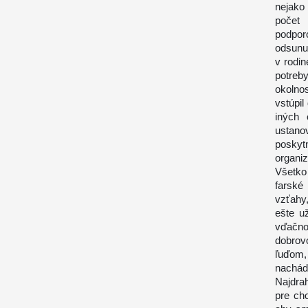
nejako 
počet 
podporo
odsunut
v rodi
potreby
okolno
vstúpi
iných
ustano
poskyt
organiz
Všetko 
farské
vzťahy
ešte u
vďačn
dobrov
ľuďom,
nachád
Najdrah
pre ch