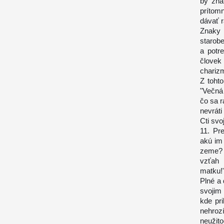
by zna
prítom
dávať 
Znaky 
starobe
a potr
človek
chariz
Z tohto
"Večná 
čo sa r
nevrát
Cti svo
11. Pr
akú im 
zeme? 
vzťah 
matku!
Plné a 
svojim 
kde pr
nehroz
neužit