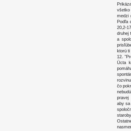
Prikáza
všetko
medzi 
Podľa 
20,2-1
druhej 
a spolo
prisľúb
ktorú t
12. "Pr
Úcta k
pomáhať
spont
rozvinu
čo pokr
nebudú
pravej 
aby sa 
spoloč
staroby
Ostatn
nasmer