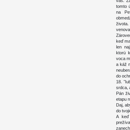
vás. Z
tomto 
na Pet
obmedz
života
venovať
Zárove
keď ma 
len na
ktorú 
voca me
a káž m
neuber
do ochr
18. "Iu
srdca, 
Pán živ
etapu n
Daj, ab
do tvoj
A keď 
preží
zanec