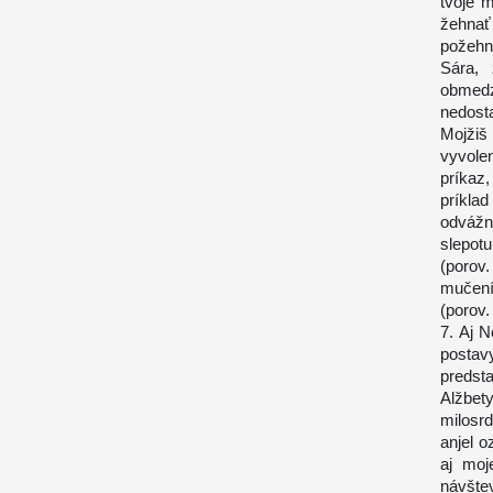
tvoje 
žehnať
požehn
Sára, 
obmed
nedost
Mojži
vyvole
príkaz
príkla
odvážn
slepot
(porov
mučení
(porov.
7. Aj 
posta
predst
Alžbet
milosr
anjel 
aj moj
návšte