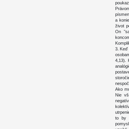
poukaz
Právom
písmená
a konie
život 
On "sa
koncom
Komplik
3. Keď
osobam
4,13).
analógi
postav
storoč
nespoč
Ako mno
Nie vš
negatí
kolektí
utrpeni
to by 
pomysli