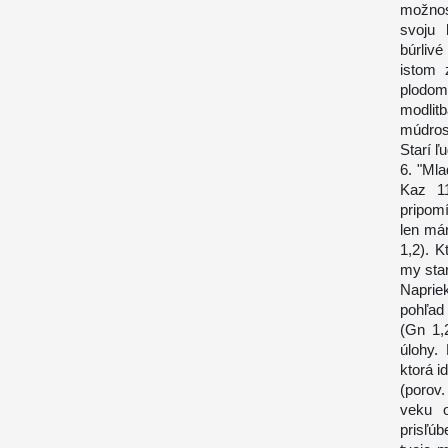
možnos
svoju 
búrliv
istom 
plodom
modlit
múdrosť
Starí 
6. "Mla
Kaz 11
pripomí
len már
1,2). 
my sta
Naprie
pohľad
(Gn 1,
úlohy.
ktorá i
(porov
veku o
prisľú