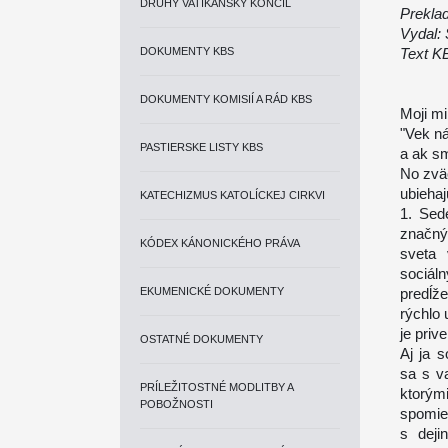
DRUHÝ VATIKÁNSKY KONCIL
Preklad
Vydal:
DOKUMENTY KBS
Text K
DOKUMENTY KOMISIÍ A RÁD KBS
Moji mil
"Vek ná
PASTIERSKE LISTY KBS
a ak sm
No zväč
ubiehaj
KATECHIZMUS KATOLÍCKEJ CIRKVI
1. Sed
značný 
KÓDEX KÁNONICKÉHO PRÁVA
sveta 
sociá
EKUMENICKÉ DOKUMENTY
predĺž
rýchlo 
je priv
OSTATNÉ DOKUMENTY
Aj ja 
sa s v
PRÍLEŽITOSTNÉ MODLITBY A
ktorým
POBOŽNOSTI
spomie
s deji