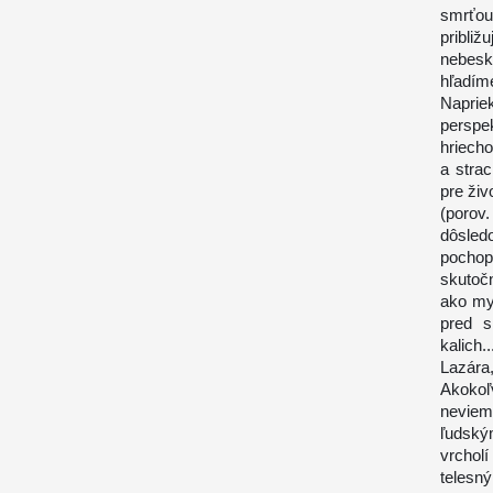
smrťo
pribli
nebesk
hľadíme
Naprie
perspe
hriech
a stra
pre živ
(porov
dôsledo
pochopi
skutoč
ako my
pred s
kalich.
Lazára,
Akokoľv
neviem
ľudský
vrchol
telesný