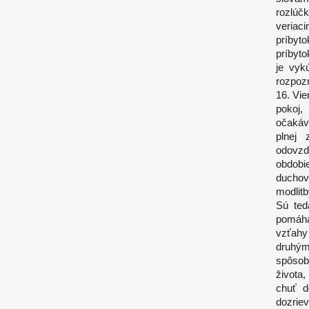
rozlúč
veriac
príbyt
príbyto
je vyk
rozpoz
16. Vie
pokoj,
očakáva
plnej 
odovzda
obdobi
duchov
modlitb
Sú ted
pomáha
vzťahy
druhým
spôsob
života
chuť d
dozrie