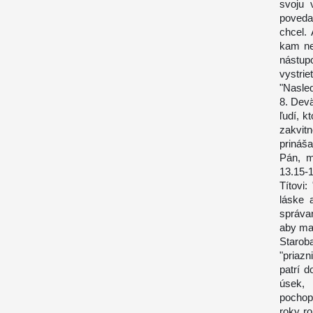
svoju 
povedal
chcel.
kam ne
nástup
vystri
"Nasled
8. Dev
ľudí, 
zakvitn
prináša
Pán, m
13.15-1
Títovi:
láske 
správa
aby mal
Starob
"priaz
patrí 
úsek, 
pochopi
roky ro