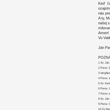
Keď ťa
ozajstn
nás pre
A ty, M
našej s
milovan
Amen!
Vo Vati
Ján Pav
POZN
1 Sv. Ján
2 Porov. 
3 Vergíliu
4 Porov. s
5 Sv. Ire
6 Porov. 
7 Porov. 
8 Sv. Ján
9 Porov. 
10 Zo Ser