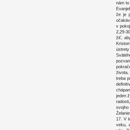
nám to
Evanje
že je 
očakáv
v pokoj
2,29-30
žiť, a
Kristom
ústret
Svätéh
pozvan
pokrač
života
treba 
defini
chápan
jeden ž
radosti
svojho 
Źelanie
17. V 
veku, 