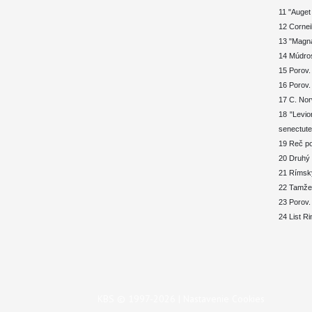
11 "Auget
12 Corneil
13 "Magna 
14 Múdros
15 Porov. 
16 Porov.
17 C. Norw
18 "Levio
senectute
19 Reč po
20 Druhý 
21 Rímsky
22 Tamže
23 Porov.
24 List R
KBS © 1997-2026 |
Nastavenie Cookies