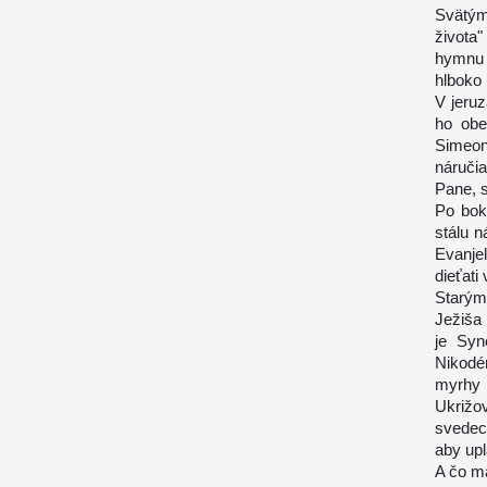
Svätým
života
hymnu 
hlboko
V jeru
ho obe
Simeon
náruči
Pane, s
Po bok
stálu n
Evanje
dieťati
Starým
Ježiša 
je Syn
Nikodé
myrhy
Ukrižo
svedec
aby upl
A čo m