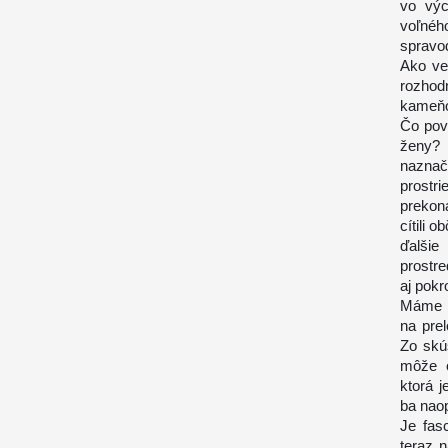
vo výc
voľnéh
spravod
Ako ve
rozhod
kameňo
Čo pov
ženy? 
naznač
prostr
prekon
cítili 
ďalšie
prostr
aj pokr
Máme v
na pre
Zo skúš
môže o
ktorá j
ba naop
Je fas
teraz n