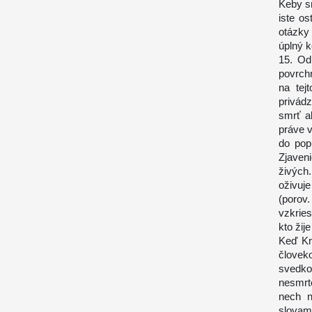
Keby s
iste os
otázky 
úplný k
15. Od
povrchn
na tej
privád
smrť a
práve v
do pop
Zjaven
živých
oživuj
(porov
vzkries
kto žij
Keď Kri
človek
svedko
nesmrt
nech n
slovam