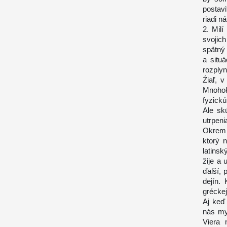
postav
riadi n
2. Mil
svojic
spätný
a situ
rozplyn
Źiaľ, v
Mnohok
fyzickú
Ale sk
utrpeni
Okrem j
ktorý 
latins
žije a 
ďalší,
dejín.
grécke
Aj keď
nás my
Viera 