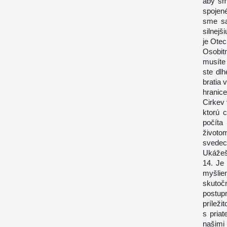
aby sme
spojené
sme sa
silnej
je Otec
Osobit
musíte 
ste dlh
bratia 
hranic
Cirkev 
ktorú c
počíta
život
svedec
Ukážeš 
14. Je
myšli
skutoč
postu
príleži
s priat
našimi