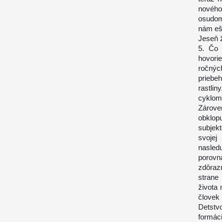
nového
osudom
nám eš
Jeseň 
5. Čo 
hovori
ročnýc
priebeh
rastli
cyklom 
Zárove
obklopu
subjek
svojej
nasled
porovn
zdôrazn
strane
života 
človek
Detstv
formác