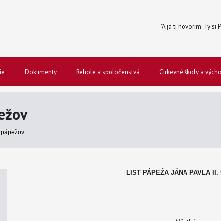
"A ja ti hovorím: Ty si
ie
Dokumenty
Rehole a spoločenstvá
Cirkevné školy a vých
ežov
 pápežov
LIST PÁPEŹA JÁNA PAVLA II