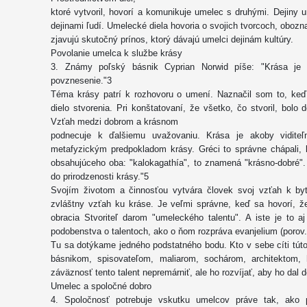
ktoré vytvoril, hovorí a komunikuje umelec s druhými. Dejiny um
dejinami ľudí. Umelecké diela hovoria o svojich tvorcoch, oboz
zjavujú skutočný prínos, ktorý dávajú umelci dejinám kultúry.
Povolanie umelca k službe krásy
3. Známy poľský básnik Cyprian Norwid píše: "Krása je t
povznesenie."3
Téma krásy patrí k rozhovoru o umení. Naznačil som to, ke
dielo stvorenia. Pri konštatovaní, že všetko, čo stvoril, bolo 
Vzťah medzi dobrom a krásnom
podnecuje k ďalšiemu uvažovaniu. Krása je akoby vidite
metafyzickým predpokladom krásy. Gréci to správne chápali, 
obsahujúceho oba: "kalokagathía", to znamená "krásno-dobré".
do prirodzenosti krásy."5
Svojím životom a činnosťou vytvára človek svoj vzťah k by
zvláštny vzťah ku kráse. Je veľmi správne, keď sa hovorí, ž
obracia Stvoriteľ darom "umeleckého talentu". A iste je to a
podobenstva o talentoch, ako o ňom rozpráva evanjelium (porov. 
Tu sa dotýkame jedného podstatného bodu. Kto v sebe cíti tút
básnikom, spisovateľom, maliarom, sochárom, architektom, 
záväznosť tento talent nepremárniť, ale ho rozvíjať, aby ho dal 
Umelec a spoločné dobro
4. Spoločnosť potrebuje vskutku umelcov práve tak, ako po