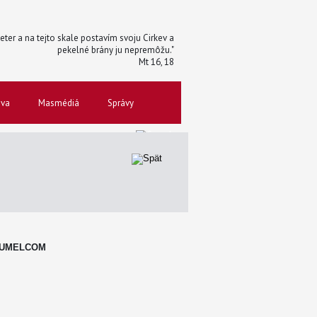
 Peter a na tejto skale postavím svoju Cirkev a
pekelné brány ju nepremôžu."
Mt 16, 18
ova
Masmédiá
Správy
. UMELCOM