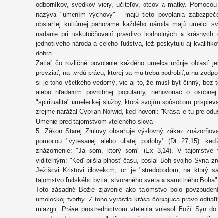
odborníkov, svedkov viery, učiteľov, otcov a matky. Pomocou
nazýva "umením výchovy" - majú tieto povolania zabezpečo
obsiahlej kultúrnej panoráme každého národa majú umelci svo
nadanie pri uskutočňovaní pravdivo hodnotných a krásnych di
jednotlivého národa a celého ľudstva, lež poskytujú aj kvalifi
dobra.
Zatiaľ čo rozličné povolanie každého umelca určuje oblasť j
prevziať, na tvrdú prácu, ktorej sa mu treba podrobiť,a na zodp
si je toho všetkého vedomý, vie aj to, že musí byť činný, bez 
alebo hľadaním povrchnej popularity, nehovoriac o osobnej 
"spiritualita" umeleckej služby, ktorá svojím spôsobom prispiev
zrejme narážal Cyprian Norwid, keď hovoril: "Krása je tu pre odu
Umenie pred tajomstvom vteleného slova
5. Zákon Starej Zmluvy obsahuje výslovný zákaz znázorňova
pomocou "vytesanej alebo uliatej podoby" (Dt 27,15), keď
znázornenie: "Ja som, ktorý som" (Ex 3,14). V tajomstve 
viditeľným: "Keď prišla plnosť času, poslal Boh svojho Syna zr
Ježišovi Kristovi človekom; on je "stredobodom, na ktorý
tajomstvo ľudského bytia, stvoreného sveta a samotného Boha"
Toto zásadné Božie zjavenie ako tajomstvo bolo povzbuden
umeleckej tvorby. Z toho vyrástla krása čerpajúca práve odtiaľt
miazgu. Práve prostredníctvom vtelenia vniesol Boží Syn do 