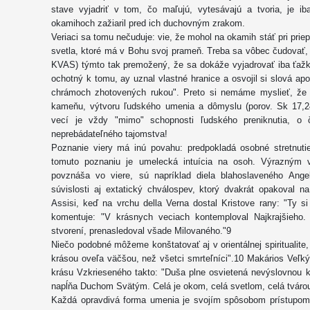
stave vyjadriť v tom, čo maľujú, vytesávajú a tvoria, je i
okamihoch zažiaril pred ich duchovným zrakom.
Veriaci sa tomu nečuduje: vie, že mohol na okamih stáť pri prie
svetla, ktoré má v Bohu svoj prameň. Treba sa vôbec čudovať,
KVAS) týmto tak premožený, že sa dokáže vyjadrovať iba ťažko
ochotný k tomu, ay uznal vlastné hranice a osvojil si slová ap
chrámoch zhotovených rukou". Preto si nemáme myslieť, že b
kameňu, výtvoru ľudského umenia a dômyslu (porov. Sk 17,24
vecí je vždy "mimo" schopnosti ľudského preniknutia, o
neprebádateľného tajomstva!
Poznanie viery má inú povahu: predpokladá osobné stretnuti
tomuto poznaniu je umelecká intuícia na osoh. Výrazným v
povznáša vo viere, sú napríklad diela blahoslaveného Ange
súvislosti aj extatický chválospev, ktorý dvakrát opakoval na
Assisi, keď na vrchu della Verna dostal Kristove rany: "Ty si
komentuje: "V krásnych veciach kontemploval Najkrajšieho.
stvorení, prenasledoval všade Milovaného."9
Niečo podobné môžeme konštatovať aj v orientálnej spiritualite,
krásou oveľa väčšou, než všetci smrteľníci".10 Makários Veľk
krásu Vzkrieseného takto: "Duša plne osvietená nevýslovnou kr
napĺňa Duchom Svätým. Celá je okom, celá svetlom, celá tváro
Každá opravdivá forma umenia je svojím spôsobom prístupom k