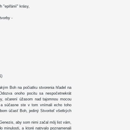
 "epifánií" krásy,
tvorby -
1)
 akým Boh na počiatku stvorenia hľadel na
. Odozva onoho pocitu sa nespočetnekrát
doby, očarení úžasom nad tajomnou mocou
tu a súčasne ste v tom vnímali echo toho
bom účasť Boh, jediný Stvoriteľ všetkých
y Genezis, aby som nimi začal môj list vám,
o minulosti, a ktoré natrvalo poznamenali