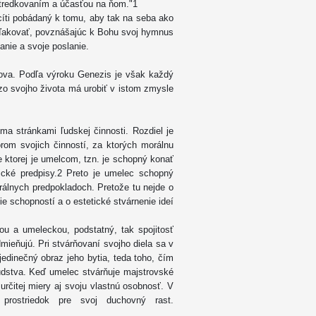
stredkovaním a účasťou na ňom."1
cíti pobádaný k tomu, aby tak na seba ako
 ďakovať, povznášajúc k Bohu svoj hymnus
nie a svoje poslanie.
lova. Podľa výroku Genezis je však každý
zo svojho života má urobiť v istom zmysle
oma stránkami ľudskej činnosti. Rozdiel je
orom svojich činností, za ktorých morálnu
 ktorej je umelcom, tzn. je schopný konať
ické predpisy.2 Preto je umelec schopný
rálnych predpokladoch. Pretože tu nejde o
ie schopností a o estetické stvárnenie ideí
ou a umeleckou, podstatný, tak spojitosť
ieňujú. Pri stvárňovaní svojho diela sa v
edinečný obraz jeho bytia, teda toho, čím
ľudstva. Keď umelec stvárňuje majstrovské
 určitej miery aj svoju vlastnú osobnosť. V
prostriedok pre svoj duchovný rast.