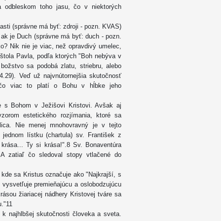
ba odbleskom toho jasu, čo v niektorých
pasti (správne má byť: zdroji - pozn. KVAS)
 ak je Duch (správne má byť: duch - pozn.
? Nik nie je viac, než opravdivý umelec,
oštola Pavla, podľa ktorých "Boh nebýva v
ožstvo sa podobá zlatu, striebru, alebo
.29). Veď už najvnútornejšia skutočnosť
 čo viac to platí o Bohu v hĺbke jeho
e s Bohom v Ježišovi Kristovi. Avšak aj
zorom estetického rozjímania, ktoré sa
lica. Nie menej mnohovravný je v tejto
 jednom lístku (chartula) sv. František z
 krása... Ty si krása!".8 Sv. Bonaventúra
 A zatiaľ čo sledoval stopy vtlačené do
 kde sa Kristus označuje ako "Najkrajší, s
ý vysvetľuje premieňajúcu a oslobodzujúcu
ásou žiariacej nádhery Kristovej tváre sa
u."11
 najhlbšej skutočnosti človeka a sveta.