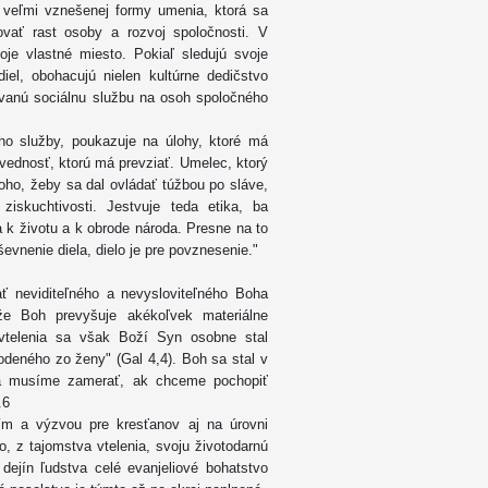
 veľmi vznešenej formy umenia, ktorá sa
vať rast osoby a rozvoj spoločnosti. V
je vlastné miesto. Pokiaľ sledujú svoje
el, obohacujú nielen kultúrne dedičstvo
kovanú sociálnu službu na osoh spoločného
eho služby, poukazuje na úlohy, ktoré má
ovednosť, ktorú má prevziať. Umelec, ktorý
toho, žeby sa dal ovládať túžbou po sláve,
ziskuchtivosti. Jestvuje teda etika, ba
a k životu a k obrode národa. Presne na to
ševnenie diela, dielo je pre povznesenie."
ť neviditeľného a nevysloviteľného Boha
že Boh prevyšuje akékoľvek materiálne
vtelenia sa však Boží Syn osobne stal
odeného zo ženy" (Gal 4,4). Boh sa stal v
 sa musíme zamerať, ak chceme pochopiť
.6
ím a výzvou pre kresťanov aj na úrovni
o, z tajomstva vtelenia, svoju životodarnú
dejín ľudstva celé evanjeliové bohatstvo