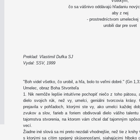
Všetkým,
čo sa vášnivo oddávajú hľadaniu nových
aby z nej
- prostredníctvom umeleckej 
urobili dar pre svet
Preklad: Vlastimil Dufka SJ
Vydal: SSV, 1999
"Boh videl všetko, čo urobil, a hľa, bolo to veľmi dobré." (Gn 1,3
Umelec, obraz Boha Stvoriteľa
1. Nik nemôže lepšie intuitívne pochopiť niečo z toho pátosu,
dielo svojich rúk, než vy, umelci, geniálni tvorcovia krásy
prejavila v pohľadoch, ktorými ste vy, ako umelci každej 
zvukov a slov, farieb a foriem obdivovali dielo vášho talen
tajomstva stvorenia, na ktorom vám chcel dať tajomným spôso
vecí.
Źiadne iné slová sa mi preto nezdali vhodnejšie, než tie z knih
s ktorými sa cítim spojený skúsenosťami, siahajúcimi hlboko d