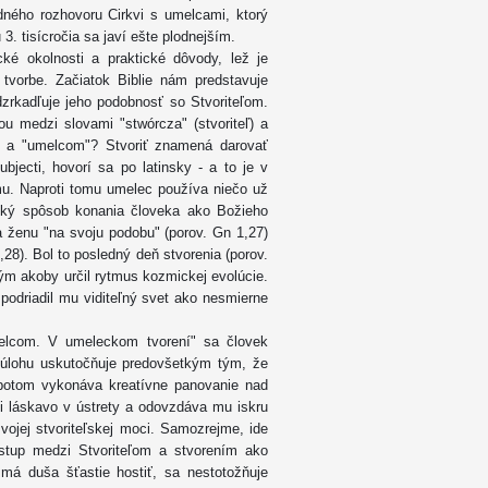
ného rozhovoru Cirkvi s umelcami, ktorý
3. tisícročia sa javí ešte plodnejším.
cké okolnosti a praktické dôvody, lež je
tvorbe. Začiatok Biblie nám predstavuje
zrkadľuje jeho podobnosť so Stvoriteľom.
ou medzi slovami "stwórcza" (stvoriteľ) a
m" a "umelcom"? Stvoriť znamená darovať
bjecti, hovorí sa po latinsky - a to je v
u. Naproti tomu umelec používa niečo už
ický spôsob konania človeka ako Božieho
a ženu "na svoju podobu" (porov. Gn 1,27)
28). Bol to posledný deň stvorenia (porov.
ým akoby určil rytmus kozmickej evolúcie.
 podriadil mu viditeľný svet ako nesmierne
melcom. V umeleckom tvorení" sa človek
 úlohu uskutočňuje predovšetkým tým, že
 potom vykonáva kreatívne panovanie nad
 láskavo v ústrety a odovzdáva mu iskru
vojej stvoriteľskej moci. Samozrejme, ide
stup medzi Stvoriteľom a stvorením ako
 má duša šťastie hostiť, sa nestotožňuje