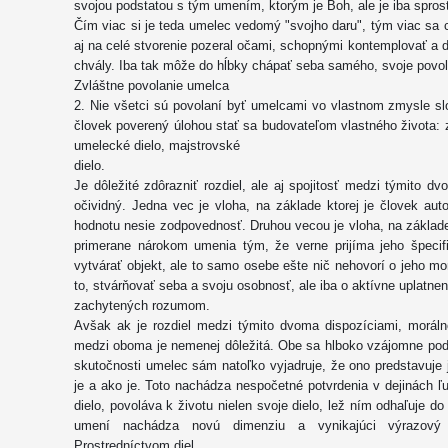
svojou podstatou s tým umením, ktorým je Boh, ale je iba spro
Čím viac si je teda umelec vedomý "svojho daru", tým viac sa 
aj na celé stvorenie pozeral očami, schopnými kontemplovať a
chvály. Iba tak môže do hĺbky chápať seba samého, svoje povola
Zvláštne povolanie umelca
2. Nie všetci sú povolaní byť umelcami vo vlastnom zmysle s
človek poverený úlohou stať sa budovateľom vlastného života: 
umelecké dielo, majstrovské
dielo.
Je dôležité zdôrazniť rozdiel, ale aj spojitosť medzi týmito dv
očividný. Jedna vec je vloha, na základe ktorej je človek aut
hodnotu nesie zodpovednosť. Druhou vecou je vloha, na základe
primerane nárokom umenia tým, že verne prijíma jeho špecif
vytvárať objekt, ale to samo osebe ešte nič nehovorí o jeho mo
to, stvárňovať seba a svoju osobnosť, ale iba o aktívne uplatnen
zachytených rozumom.
Avšak ak je rozdiel medzi týmito dvoma dispozíciami, moráln
medzi oboma je nemenej dôležitá. Obe sa hlboko vzájomne podm
skutočnosti umelec sám natoľko vyjadruje, že ono predstavuje j
je a ako je. Toto nachádza nespočetné potvrdenia v dejinách 
dielo, povoláva k životu nielen svoje dielo, lež ním odhaľuje do
umení nachádza novú dimenziu a vynikajúci výrazový 
Prostredníctvom diel,