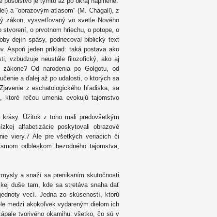
é posolstvo je týmto až po okraj naplnené.
el) a "obrazovým atlasom" (M. Chagall), z
rý zákon, vysvetľovaný vo svetle Nového
 stvorení, o prvotnom hriechu, o potope, o
by dejín spásy, podnecoval biblický text
ov. Aspoň jeden príklad: taká postava ako
i, vzbudzuje neustále filozofický, ako aj
 zákone? Od narodenia po Golgotu, od
čenie a ďalej až po udalosti, o ktorých sa
Zjavenie z eschatologického hľadiska, sa
u, ktoré rečou umenia evokujú tajomstvo
 a krásy. Úžitok z toho mali predovšetkým
zkej alfabetizácie poskytovali obrazové
nie viery.7 Ale pre všetkých veriacich či
 písmom odbleskom bezodného tajomstva,
zmysly a snaží sa prenikaním skutočnosti
udskej duše tam, kde sa stretáva snaha dať
ednoty vecí. Jedna zo skúseností, ktorú
iele medzi akokoľvek vydareným dielom ich
ápale tvorivého okamihu: všetko, čo sú v