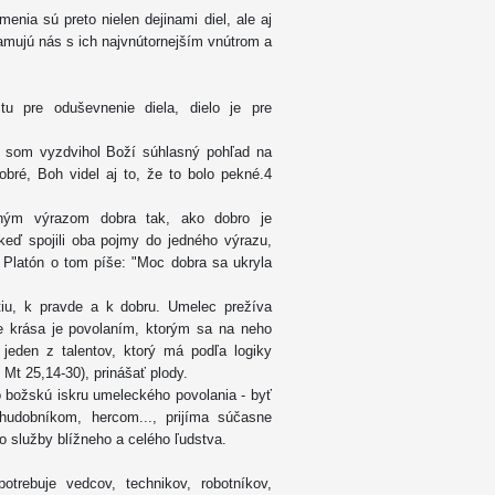
enia sú preto nielen dejinami diel, ale aj
namujú nás s ich najvnútornejším vnútrom a
u pre oduševnenie diela, dielo je pre
ď som vyzdvihol Boží súhlasný pohľad na
dobré, Boh videl aj to, že to bolo pekné.4
ľným výrazom dobra tak, ako dobro je
keď spojili oba pojmy do jedného výrazu,
 Platón o tom píše: "Moc dobra sa ukryla
tiu, k pravde a k dobru. Umelec prežíva
e krása je povolaním, ktorým sa na neho
j jeden z talentov, ktorý má podľa logiky
Mt 25,14-30), prinášať plody.
o božskú iskru umeleckého povolania - byť
hudobníkom, hercom..., prijíma súčasne
do služby blížneho a celého ľudstva.
trebuje vedcov, technikov, robotníkov,