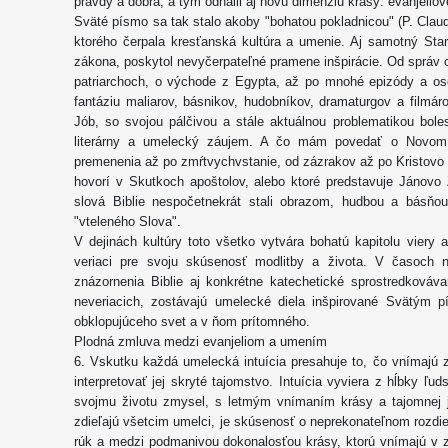
pravdy a dobra, a tým odhalil aj novú dimenziu krásy: evanjeliov
Sväté písmo sa tak stalo akoby "bohatou pokladnicou" (P. Claud
ktorého čerpala kresťanská kultúra a umenie. Aj samotný Sta
zákona, poskytol nevyčerpateľné pramene inšpirácie. Od správ o
patriarchoch, o východe z Egypta, až po mnohé epizódy a oso
fantáziu maliarov, básnikov, hudobníkov, dramaturgov a filmár
Jób, so svojou pálčivou a stále aktuálnou problematikou bolest
literárny a umelecký záujem. A čo mám povedať o Novom
premenenia až po zmŕtvychvstanie, od zázrakov až po Kristovo u
hovorí v Skutkoch apoštolov, alebo ktoré predstavuje Jánovo 
slová Biblie nespočetnekrát stali obrazom, hudbou a básňo
"vteleného Slova".
V dejinách kultúry toto všetko vytvára bohatú kapitolu viery
veriaci pre svoju skúsenosť modlitby a života. V časoch ní
znázornenia Biblie aj konkrétne katechetické sprostredkováva
neveriacich, zostávajú umelecké diela inšpirované Svätým
obklopujúceho svet a v ňom prítomného.
Plodná zmluva medzi evanjeliom a umením
6. Vskutku každá umelecká intuícia presahuje to, čo vnímajú 
interpretovať jej skryté tajomstvo. Intuícia vyviera z hĺbky ľ
svojmu životu zmysel, s letmým vnímaním krásy a tajomnej j
zdieľajú všetcim umelci, je skúsenosť o neprekonateľnom rozd
rúk a medzi podmanivou dokonalosťou krásy, ktorú vnímajú v z