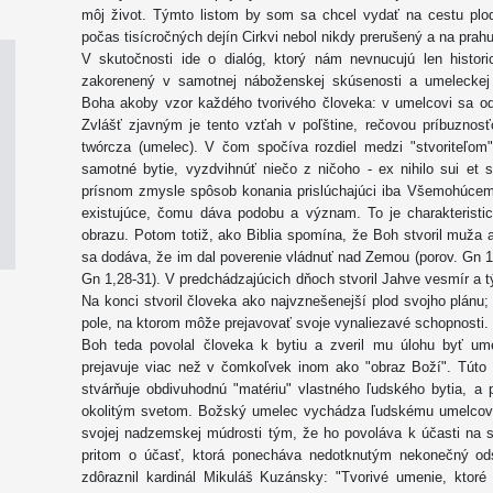
môj život. Týmto listom by som sa chcel vydať na cestu plod
počas tisícročných dejín Cirkvi nebol nikdy prerušený a na prahu 
V skutočnosti ide o dialóg, ktorý nám nevnucujú len histori
zakorenený v samotnej náboženskej skúsenosti a umeleckej 
Boha akoby vzor každého tvorivého človeka: v umelcovi sa od
Zvlášť zjavným je tento vzťah v poľštine, rečovou príbuznosť
twórcza (umelec). V čom spočíva rozdiel medzi "stvoriteľo
samotné bytie, vyzdvihnúť niečo z ničoho - ex nihilo sui et su
prísnom zmysle spôsob konania prislúchajúci iba Všemohúcem
existujúce, čomu dáva podobu a význam. To je charakterist
obrazu. Potom totiž, ako Biblia spomína, že Boh stvoril muža 
sa dodáva, že im dal poverenie vládnuť nad Zemou (porov. Gn 1,
Gn 1,28-31). V predchádzajúcich dňoch stvoril Jahve vesmír a t
Na konci stvoril človeka ako najvznešenejší plod svojho plánu;
pole, na ktorom môže prejavovať svoje vynaliezavé schopnosti.
Boh teda povolal človeka k bytiu a zveril mu úlohu byť u
prejavuje viac než v čomkoľvek inom ako "obraz Boží". Túto
stvárňuje obdivuhodnú "matériu" vlastného ľudského bytia, a
okolitým svetom. Božský umelec vychádza ľudskému umelcovi
svojej nadzemskej múdrosti tým, že ho povoláva k účasti na s
pritom o účasť, ktorá ponecháva nedotknutým nekonečný od
zdôraznil kardinál Mikuláš Kuzánsky: "Tvorivé umenie, ktoré