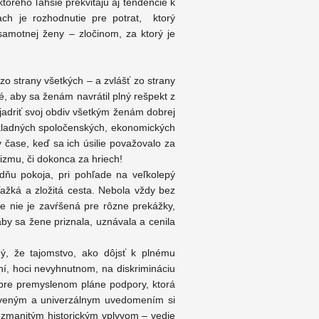
torého ľahšie prekvitajú aj tendencie k
ch je rozhodnutie pre potrat, ktorý
amotnej ženy – zločinom, za ktorý je
o strany všetkých – a zvlášť zo strany
é, aby sa ženám navrátil plný rešpekt z
vyjadriť svoj obdiv všetkým ženám dobrej
základných spoločenských, ekonomických
y v čase, keď sa ich úsilie považovalo za
nizmu, či dokonca za hriech!
ňu pokoja, pri pohľade na veľkolepý
ažká a zložitá cesta. Nebola vždy bez
le nie je zavŕšená pre rôzne prekážky,
aby sa žene priznala, uznávala a cenila
ý, že tajomstvo, ako dôjsť k plnému
ní, hoci nevyhnutnom, na diskrimináciu
obre premyslenom pláne podpory, ktorá
noveným a univerzálnym uvedomením si
 rozmanitým historickým vplyvom – vedie