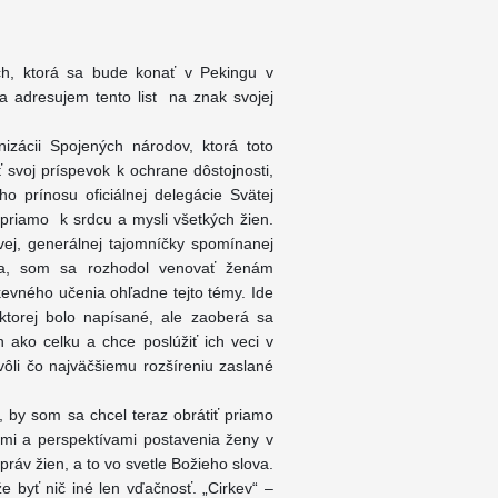
ch, ktorá sa bude konať v Pekingu v
a adresujem tento list na znak svojej
zácii Spojených národov, ktorá toto
 svoj príspevok k ochrane dôstojnosti,
ho prínosu oficiálnej delegácie Svätej
í priamo k srdcu a mysli všetkých žien.
ovej, generálnej tajomníčky spomínanej
nula, som sa rozhodol venovať ženám
kevného učenia ohľadne tejto témy. Ide
i ktorej bolo napísané, ale zaoberá sa
ako celku a chce poslúžiť ich veci v
vôli čo najväčšiemu rozšíreniu zaslané
 by som sa chcel teraz obrátiť priamo
mi a perspektívami postavenia ženy v
ráv žien, a to vo svetle Božieho slova.
byť nič iné len vďačnosť. „Cirkev“ –