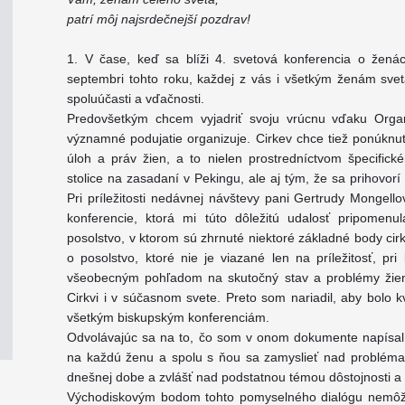
patrí môj najsrdečnejší pozdrav!
1. V čase, keď sa blíži 4. svetová konferencia o žená
septembri tohto roku, každej z vás i všetkým ženám svet
spoluúčasti a vďačnosti.
Predovšetkým chcem vyjadriť svoju vrúcnu vďaku Organi
významné podujatie organizuje. Cirkev chce tiež ponúknuť
úloh a práv žien, a to nielen prostredníctvom špecifické
stolice na zasadaní v Pekingu, ale aj tým, že sa prihovor
Pri príležitosti nedávnej návštevy pani Gertrudy Mongell
konferencie, ktorá mi túto dôležitú udalosť pripome
posolstvo, v ktorom sú zhrnuté niektoré základné body cir
o posolstvo, ktoré nie je viazané len na príležitosť, pr
všeobecným pohľadom na skutočný stav a problémy žien 
Cirkvi i v súčasnom svete. Preto som nariadil, aby bolo k
všetkým biskupským konferenciám.
Odvolávajúc sa na to, čo som v onom dokumente napísal,
na každú ženu a spolu s ňou sa zamyslieť nad probléma
dnešnej dobe a zvlášť nad podstatnou témou dôstojnosti a p
Východiskovým bodom tohto pomyselného dialógu nemôže 