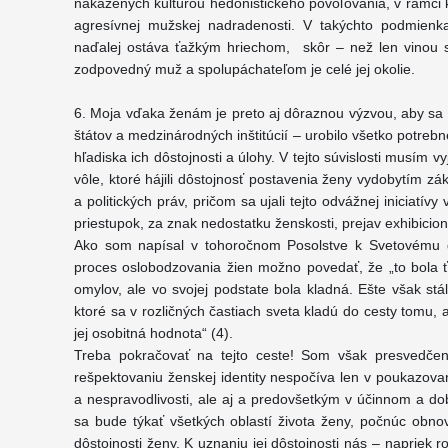
nakazených kultúrou hedonistického povoľovania, v rámci k
agresívnej mužskej nadradenosti. V takýchto podmienka
naďalej ostáva ťažkým hriechom, skôr – než len vinou s
zodpovedný muž a spolupáchateľom je celé jej okolie.
6. Moja vďaka ženám je preto aj dôraznou výzvou, aby sa z
štátov a medzinárodných inštitúcií – urobilo všetko potrebn
hľadiska ich dôstojnosti a úlohy. V tejto súvislosti musím 
vôle, ktoré hájili dôstojnosť postavenia ženy vydobytím 
a politických práv, pričom sa ujali tejto odvážnej iniciatív
priestupok, za znak nedostatku ženskosti, prejav exhibicio
Ako som napísal v tohoročnom Posolstve k Svetovému d
proces oslobodzovania žien možno povedať, že „to bola ť
omylov, ale vo svojej podstate bola kladná. Ešte však stá
ktoré sa v rozličných častiach sveta kladú do cesty tomu, 
jej osobitná hodnota“ (4).
Treba pokračovať na tejto ceste! Som však presvedčen
rešpektovaniu ženskej identity nespočíva len v poukazova
a nespravodlivosti, ale aj a predovšetkým v účinnom a d
sa bude týkať všetkých oblastí života ženy, počnúc ob
dôstojnosti ženy. K uznaniu jej dôstojnosti nás – napriek