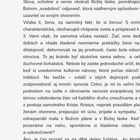
Slova, ochotne a verne otváraš Božej láske, pomáhajúc 
Bohom „svadobnú“ odpoveď, ktorá nádherným spôsobom vy
uzavrieť so svojím stvorením.
Vďaka ti, žena, za samotný fakt, že si ženou! S vním
charakteristická, obohacuješ chápanie sveta a prispievaš k
3. Viem však, že samotná vďaka nestačí. Źiaľ, sme dedi
dobách a všade kladené nesmierne prekážky žene na j
dôstojnosť, deformovali sa jej prednosti, často bola ods
otroctva. To jej bránilo byť skutočne sama sebou a ce
duchovné bohatstvá. Nebolo by zaiste jednoduché určiť, k
keď si uvedomíme kultúrne nánosy, ktoré počas stáročí
inštitúcií. No keďže – zvlášť v istých dejinných po
zodpovednosť aj mnohí synovia Cirkvi, je mi to veľmi ľút
podnetom na úsilie o obnovenie vernosti evanjeliovej inš
témou oslobodenia žien od každého druhu zneužívania a n
z postoja samotného Krista. Kristus, napriek pravidlám pla
ženám otvorene, prejavujúc im úctu, prijatie a sympatiu. T
odnepamäti mala v Božom pláne a v Božej láske. Keď s
pozeráme na neho, spontánne si kladieme otázku: ko
a uskutočnené?
Áno, je čas pozrieť sa na dlhé dejiny ľudstva, ku kto