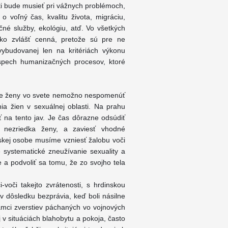
osti bude musieť pri vážnych problémoch,
o voľný čas, kvalitu života, migráciu,
nčné služby, ekológiu, atď. Vo všetkých
 ako zvlášť cenná, pretože sú pre ne
vybudovanej len na kritériách výkonu
ospech humanizačných procesov, ktoré
uácie ženy vo svete nemožno nespomenúť
ia žien v sexuálnej oblasti. Na prahu
ť na tento jav. Je čas dôrazne odsúdiť
ú nezriedka ženy, a zaviesť vhodné
dskej osobe musíme vzniesť žalobu voči
je systematické zneužívanie sexuality a
 a podvoliť sa tomu, že zo svojho tela
-voči takejto zvrátenosti, s hrdinskou
v dôsledku bezprávia, keď boli násilne
ámci zverstiev páchaných vo vojnových
j v situáciách blahobytu a pokoja, často