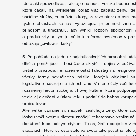
Ide o akt spravodlivosti, ale aj o nutnosť. Politika budúcn
ktoré čakajú na vyriešenie, čoraz viac zapájať ženy. Ide 
sociálne služby, eutanáziu, drogy, zdravotníctvo a asiste
týchto oblastiach sa javí výraznejšia prítomnosť žien
prínosom a umožňujú, aby vynikli rozpory spoločnosti 
a produktivity, a tým ju nútia k reforme systémov v pr
odrážajú „civilizáciu lásky“.
5. Pri pohľade na jednu z najchúlostivejších stránok sit
dlhé a ponižujúce – hoci často skryté – dejiny zneužívan
tretieho tisícročia nemôžeme ostať ľahostajní a rezignova
všetky formy sexuálneho násilia, ktorých objektmi s
legislatívne nástroje na ich ochranu. V mene úcty voči ľu
rozšírenej hedonistickej a trhovej kultúre, ktorá podporu
vedie aj dievčatá v útlom veku upadnúť do bahna korupcie
urobia tovar.
Aké veľké uznanie si, naopak, zasluhujú ženy, ktoré zoči
láskou voči svojmu dieťaťu znášajú tehotenstvo vzniknuté 
donútené k sexuálnym stykom. To sa, žiaľ, nedeje len v r
situáciách, ktoré sú ešte stále vo svete také početné, ale a