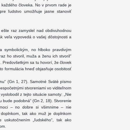
i každého človeka. No v prvom rade je
pre ľudstvo umožňuje jasne stanoviť
i ešte raz zamyslel nad obdivuhodnou
tak veľa vypovedá o vašej dôstojnosti a
 a symbolickým, no hlboko pravdivým
az ho stvoril, muža a ženu ich stvoril“
u. Predovšetkým sa tu hovorí, že človek
áto formulácia hneď objasňuje osobitosť
ženu“ (Gn 1, 27). Samotné Sväté písmo
 nespočetnými stvoreniami vo viditeľnom
vyslobodil z tejto situácie samoty: „Nie
 bude podobná“ (Gn 2, 18). Stvorenie
moci – no dobre si všimnime – nie
m doplnkom, tak ako muž je doplnkom
 uskutočnením „ľudského“, tak ako
bom.