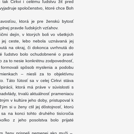
tak Cirkvi i celému ľudstvu žiť pred
jadruje spoločenstvo, ktoré chce Boh
avosťou, ktorá je pre ženskú bytosť
 plnej pravde ľudských vzťahov.
čmi dejín, v ktorých boli vo všetkých
ej ceste, lebo nebola uznávaná jej
unutá na okraj, či dokonca uvrhnutá do
lé ľudstvo bolo ochudobnené o pravé
to za to nesie konkrétnu zodpovednosť,
 formovali spôsob myslenia a podobu
dmienkach – niesli za to objektívnu
o. Táto ľútosť sa v celej Cirkvi stáva
pirácii, ktorá má práve v súvislosti s
advlády, trvalú aktuálnosť prameniacu
tným v kultúre jeho doby, pristupoval k
ým si u ženy ctil jej dôstojnosť, ktorú
a na konci tohto druhého tisícročia
ľko z jeho posolstva bolo prijaté
rým ženy prispeli nemenej ako muži –