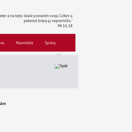
 Peter a na tejto skale postavím svoju Cirkev a
pekelné brány ju nepremôžu."
Mt 16, 18
ova
Masmédiá
Správy
nám