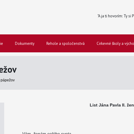
"A ja ti hovorím: Ty si
ie
Dokumenty
Rehole a spoločenstvá
Cirkevné školy a vých
ežov
 pápežov
List Jána Pavla II. že
Vám, ženám celého sveta,