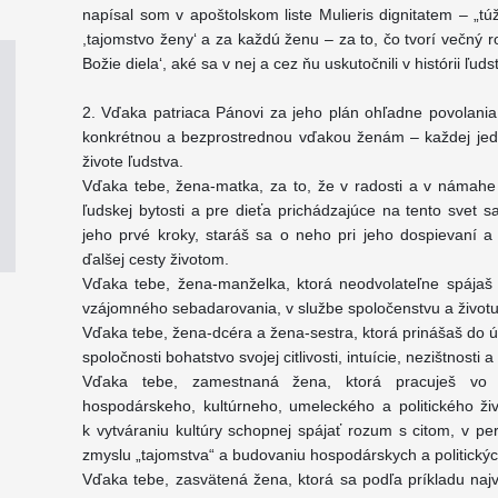
napísal som v apoštolskom liste Mulieris dignitatem – „túži
,tajomstvo ženy‘ a za každú ženu – za to, čo tvorí večný ro
Božie diela‘, aké sa v nej a cez ňu uskutočnili v histórii ľuds
2. Vďaka patriaca Pánovi za jeho plán ohľadne povolania 
konkrétnou a bezprostrednou vďakou ženám – každej jedno
živote ľudstva.
Vďaka tebe, žena-matka, za to, že v radosti a v námahe 
ľudskej bytosti a pre dieťa prichádzajúce na tento sve
jeho prvé kroky, staráš sa o neho pri jeho dospievaní 
ďalšej cesty životom.
Vďaka tebe, žena-manželka, ktorá neodvolateľne spája
vzájomného sebadarovania, v službe spoločenstvu a životu
Vďaka tebe, žena-dcéra a žena-sestra, ktorá prinášaš do ú
spoločnosti bohatstvo svojej citlivosti, intuície, nezištnosti a 
Vďaka tebe, zamestnaná žena, ktorá pracuješ vo v
hospodárskeho, kultúrneho, umeleckého a politického živ
k vytváraniu kultúry schopnej spájať rozum s citom, v pe
zmyslu „tajomstva“ a budovaniu hospodárskych a politickýc
Vďaka tebe, zasvätená žena, ktorá sa podľa príkladu najv