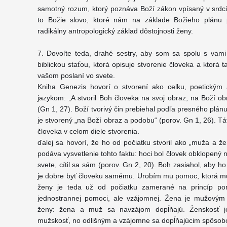
samotný rozum, ktorý poznáva Boží zákon vpísaný v srdc
to Božie slovo, ktoré nám na základe Božieho plánu 
radikálny antropologický základ dôstojnosti ženy.
7. Dovoľte teda, drahé sestry, aby som sa spolu s vam
biblickou staťou, ktorá opisuje stvorenie človeka a ktorá 
vašom poslaní vo svete.
Kniha Genezis hovorí o stvorení ako celku, poetickým
jazykom: „A stvoril Boh človeka na svoj obraz, na Boží obr
(Gn 1, 27). Boží tvorivý čin prebiehal podľa presného plán
je stvorený „na Boží obraz a podobu“ (porov. Gn 1, 26). T
človeka v celom diele stvorenia.
ďalej sa hovorí, že ho od počiatku stvoril ako „muža a 
podáva vysvetlenie tohto faktu: hoci bol človek obklopený
svete, cítil sa sám (porov. Gn 2, 20). Boh zasiahol, aby ho 
je dobre byť človeku samému. Urobím mu pomoc, ktorá mu
ženy je teda už od počiatku zamerané na princíp po
jednostrannej pomoci, ale vzájomnej. Źena je mužový
ženy: žena a muž sa navzájom dopĺňajú. Źenskosť je
mužskosť, no odlišným a vzájomne sa dopĺňajúcim spôso