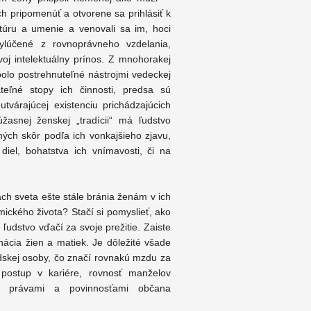
h pripomenúť a otvorene sa prihlásiť k
ltúru a umenie a venovali sa im, hoci
ylúčené z rovnoprávneho vzdelania,
j intelektuálny prínos. Z mnohorakej
 bolo postrehnuteľné nástrojmi vedeckej
ateľné stopy ich činnosti, predsa sú
tvárajúcej existenciu prichádzajúcich
žasnej ženskej „tradícii“ má ľudstvo
ených skôr podľa ich vonkajšieho zjavu,
 diel, bohatstva ich vnímavosti, či na
ach sveta ešte stále bránia ženám v ich
ického života? Stačí si pomyslieť, ako
ľudstvo vďačí za svoje prežitie. Zaiste
nácia žien a matiek. Je dôležité všade
dskej osoby, čo značí rovnakú mzdu za
 postup v kariére, rovnosť manželov
s právami a povinnosťami občana