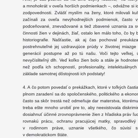
a mnohokrát v oveľa horších podmienkach –, odvážne si ic
zodpovednosti. Zvlášť myslím na ženy, ktoré milovali ku
začínali za oveľa nevýhodnejších podmienok, často v
podceňované, znevažované a tiež zbavené uznania za svo
činnosti žien v dejinách, žiaľ, ostalo len málo toho, čo by
historiografie. Našťastie, ak aj čas pochoval preukáz
postrehnuteľné jej uzdravujúce prúdy v životnej miazge u
generácií postupne až po tú našu. Voči tejto veľkej, ú
nevyčísliteľný dlh. Veď koľko žien bolo a stále je hodnot
než podľa ich schopností, profesionality, intelektuálnych
základe samotnej dôstojnosti ich podstaty!
4. A čo potom povedať o prekážkach, ktoré v toľkých časti
plnom zaradení sa do spoločenského, politického a ekonom
často sa skôr trestá než odmeňuje dar materstva, ktorému 
treba ešte mnoho urobiť pre to, aby neexistovala diskrimi
dosiahnuť účinné zrovnoprávnenie žien z hľadiska práv ľu
rovnakú prácu, ochranu pracujúcej matky, spravodlivý
v rodinnom práve, uznanie všetkého, čo súvisí 
v demokratickom štáte.