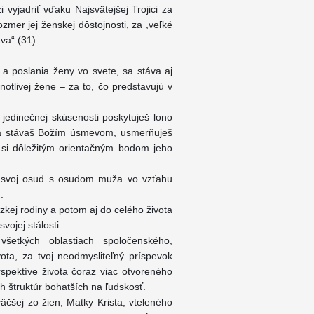
 vyjadriť vďaku Najsvätejšej Trojici za
zmer jej ženskej dôstojnosti, za ,veľké
tva“ (31).
a poslania ženy vo svete, sa stáva aj
tlivej žene – za to, čo predstavujú v
jedinečnej skúsenosti poskytuješ lono
t sa stávaš Božím úsmevom, usmerňuješ
a si dôležitým orientačným bodom jeho
š svoj osud s osudom muža vo vzťahu
.
zkej rodiny a potom aj do celého života
svojej stálosti.
šetkých oblastiach spoločenského,
ota, za tvoj neodmysliteľný príspevok
rspektíve života čoraz viac otvoreného
h štruktúr bohatších na ľudskosť.
äčšej zo žien, Matky Krista, vteleného