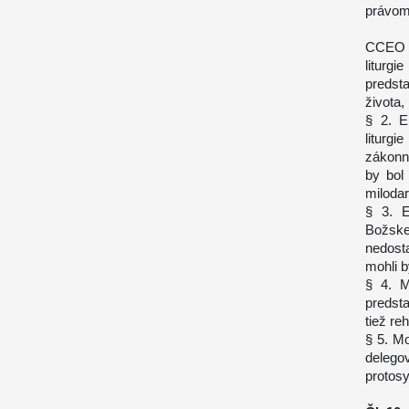
právomo
CCEO –
liturg
predst
života,
§ 2. E
liturgi
zákonne
by bol
milodar
§ 3. E
Božskej
nedosta
mohli b
§ 4. M
predsta
tiež reh
§ 5. Mo
delego
protos