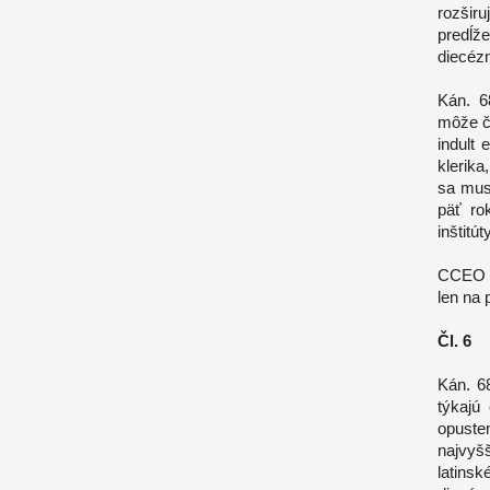
rozšir
predĺž
diecézn
Kán. 6
môže čl
indult 
klerik
sa musí
päť ro
inštitú
CCEO –
len na 
Čl. 6
Kán. 6
týkajú
opuste
najvyš
latinsk