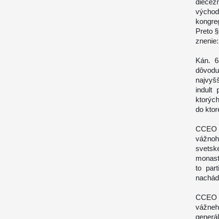
diecéz
východ
kongre
Preto 
znenie
Kán. 6
dôvodu 
najvyš
indult
ktorýc
do ktor
CCEO –
vážnoh
svetsk
monasti
to par
nachádz
CCEO –
vážneh
generá