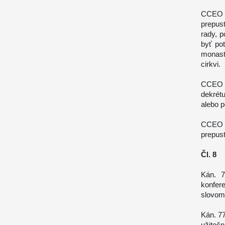
CCEO –
prepus
rady, p
byť po
monast
cirkvi.
CCEO –
dekrét
alebo 
CCEO 
prepus
Čl. 8
Kán. 7
konfer
slovom 
Kán. 77
užito