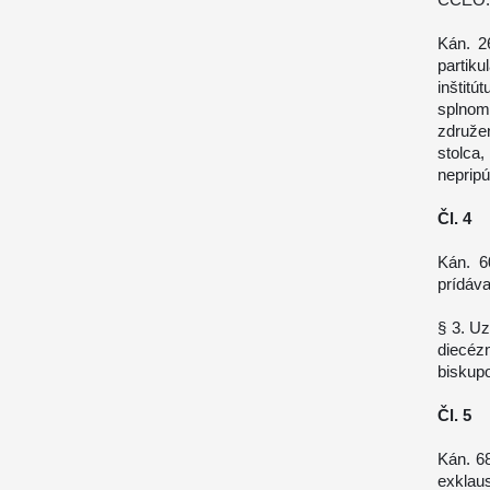
Kán. 2
partik
inštitú
splnom
združe
stolca
nepripú
Čl. 4
Kán. 6
prídáva
§ 3. Uz
diecéz
biskupo
Čl. 5
Kán. 6
exklau