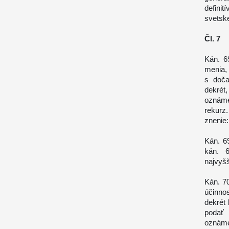
defini
svetské
Čl. 7
Kán. 6
menia, 
s doča
dekrét
oznáme
rekurz
znenie
Kán. 6
kán. 6
najvyš
Kán. 7
účinno
dekrét
podať 
oznáme