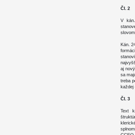
Čl. 2
V kán
stanov
slovom 
Kán. 2
formáci
stanov
najvyšš
aj nov
sa maj
treba 
každej 
Čl. 3
Text k
štrukt
klerick
splnom
CCEO. 