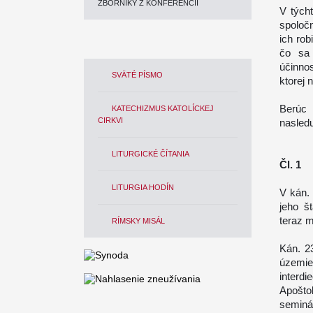
ZBORNÍKY Z KONFERENCIÍ
V tých
spoločn
ich ro
čo sa 
účinnos
SVÄTÉ PÍSMO
ktorej 
Berúc
KATECHIZMUS KATOLÍCKEJ
CIRKVI
nasled
LITURGICKÉ ČÍTANIA
Čl. 1
LITURGIA HODÍN
V kán.
jeho š
teraz m
RÍMSKY MISÁL
Kán. 23
územie
inter
Apošto
seminá