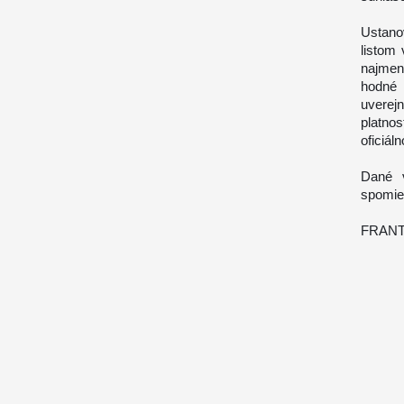
Ustano
listom
najmenš
hodné 
uverej
platno
oficiál
Dané v
spomien
FRAN