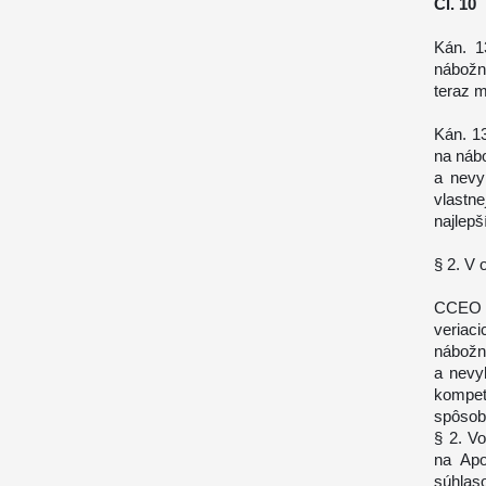
Čl. 10
Kán. 
nábožn
teraz m
Kán. 1
na náb
a nevy
vlastn
najlep
§ 2. V 
CCEO –
veriaci
nábožn
a nevy
kompet
spôsob
§ 2. Vo
na Apo
súhlas