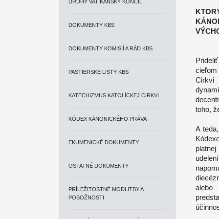
DRUHÝ VATIKÁNSKY KONCIL
KTOR
KÁN
DOKUMENTY KBS
VÝCHO
DOKUMENTY KOMISIÍ A RÁD KBS
Pridel
cieľom 
PASTIERSKE LISTY KBS
Cirkvi
dynam
KATECHIZMUS KATOLÍCKEJ CIRKVI
decent
toho, 
KÓDEX KÁNONICKÉHO PRÁVA
A teda
Kódexo
EKUMENICKÉ DOKUMENTY
platne
udele
OSTATNÉ DOKUMENTY
napomá
diecéz
alebo 
PRÍLEŽITOSTNÉ MODLITBY A
predst
POBOŽNOSTI
účinnos