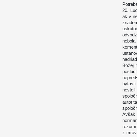
Potreba
20. Ľu
ak v ne
zriad
uskuto
odvodz
nebola
koment
ustanov
nadria
Božej m
poslú
nepred
bytost
nestojí
spoloč
autori
spoločn
Avšak 
normám
rozumn
z mrav