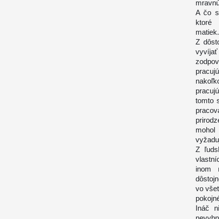
mravnú
A čo s
ktoré
matiek
Z dôst
vyvíja
zodpo
pracuj
nakoľk
pracuj
tomto 
pracov
prirod
mohol 
vyžaduj
Z ľuds
vlastní
inom m
dôstoj
vo všet
pokojné
Ináč n
nevyhnu