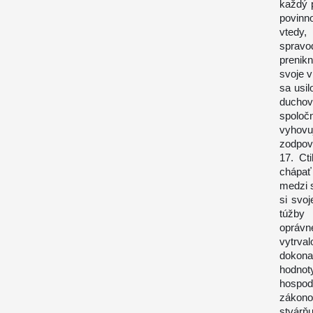
každý 
povinn
vtedy,
spravod
prenik
svoje v
sa usil
duchov
spoloč
vyhov
zodpov
17. Ct
chápať
medzi 
si svo
túžby
oprávn
vytrva
dokona
hodno
hospod
zákono
stvárňu