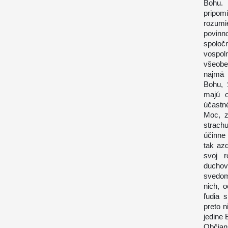
Bohu. 
pripomí
rozum
povinn
spoloč
vospoln
všeob
najmä 
Bohu, 
majú o
účastn
Moc, z
strach
účinne
tak azd
svoj r
duchov
svedomi
nich, 
ľudia 
preto 
jedine 
Občians