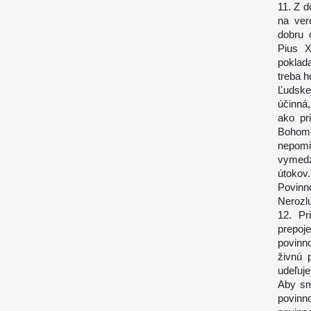
11. Z d
na ver
dobru 
Pius X
poklad
treba h
Ľudskej
účinná
ako pr
Bohom 
nepom
vymedz
útokov.
Povinno
Nerozlu
12. Pr
prepoj
povinn
živnú 
udeľuje
Aby sme
povinno