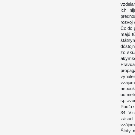
vzdela
ich ni
predno
rozvoj
Čo do p
majú t
štátny
dôstojn
zo skú
akýmko
Pravda
propag
vynále
vzájom
nepouk
odmiet
spravod
Podľa s
34. Vz
zásad s
vzájomn
Štáty 