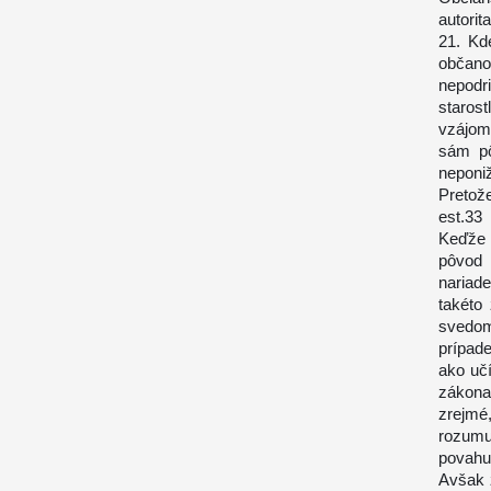
autorit
21. Kd
občano
nepodr
staros
vzájom
sám pô
neponi
Pretož
est.33
Keďže 
pôvod 
nariade
takéto
svedomí
prípade
ako uč
zákona
zrejmé
rozum
povahu 
Avšak 