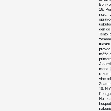
Boh - 
18. Po
rázu. 
sprav
uskuto
deň čo 
Tento 
zásadá
ľudskú
pravda 
môže če
primer
Akvins
meria 
rozumom
viac o
Znamen
19. Naš
Ponajp
Na zač
hospod
nakoni