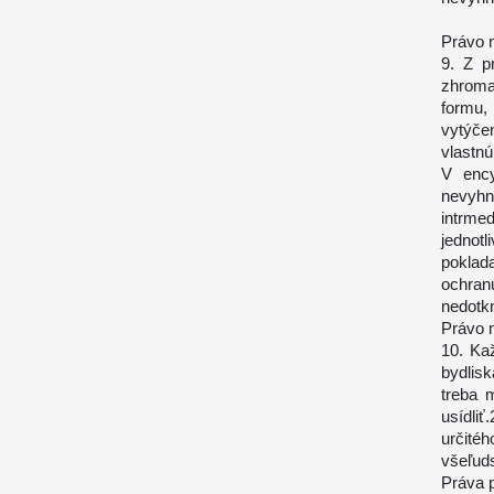
Právo 
9. Z p
zhroma
formu,
vytýče
vlastn
V ency
nevyhn
intrme
jednot
poklad
ochran
nedotk
Právo 
10. Ka
bydlis
treba 
usídli
určité
všeľuds
Práva p