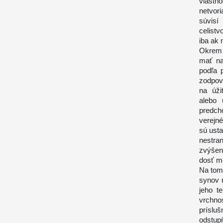
vlastn
netvor
súvisí
celistv
iba ak 
Okrem 
mať na
podľa 
zodpove
na úži
alebo 
predcho
verejné
sú ust
nestran
zvýšen
dosť m
Na tom
synov 
jeho t
vrchnos
prísl
odstup