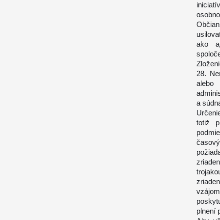
inicia
osobno
Občian
usilova
ako aj
spoloč
Zloženi
28. Ne
alebo 
admini
a súdn
Určenie
totiž 
podmie
časov
požiad
zriaden
trojak
zriade
vzájom
poskyt
plnení 