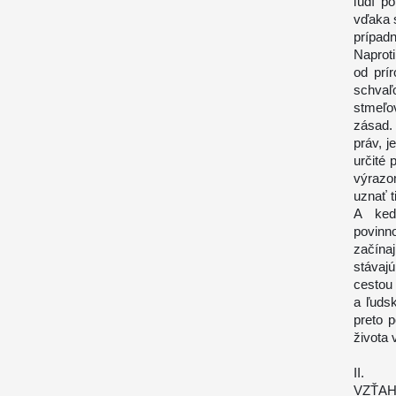
ľudí p
vďaka 
prípadn
Naproti
od prí
schvaľ
stmeľo
zásad.
práv, j
určité 
výrazo
uznať t
A keď
povinn
začínaj
stávajú
cestou 
a ľuds
preto 
života 
II.
VZŤAH