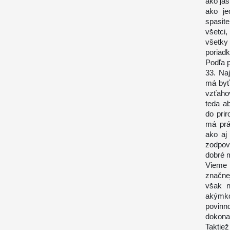
ako ja
ako je
spasit
všetci
všetky
poriadk
Podľa 
33. Na
má byť
vzťaho
teda a
do pri
má prá
ako aj
zodpov
dobré m
Vieme 
značnej
však n
akýmko
povinn
dokona
Taktie