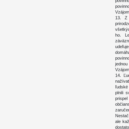
povinn
povinno
Vzájom
13. Z 
prirod
všetkýc
ho. L
záväzn
udeľuje
domáha
povinno
jednou 
Vzájom
14. Ľu
nažíva
ľudské 
plnili
prispel
občians
zaruče
Nestač
ale kaž
dostato