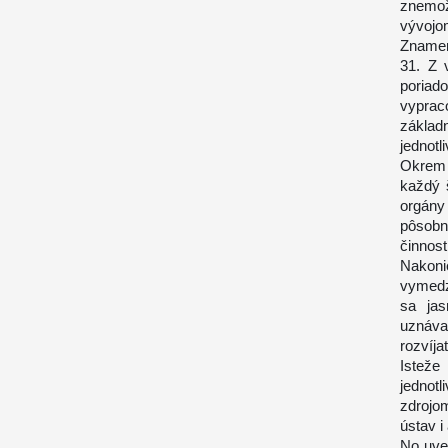
znemožň
vývojom
Znamen
31. Z 
poriad
vypraco
základ
jednotl
Okrem 
každý š
orgány
pôsobn
činnosti
Nakoni
vymedz
sa jas
uznáva
rozvíja
Isteže
jednotl
zdrojom
ústav i
No uve