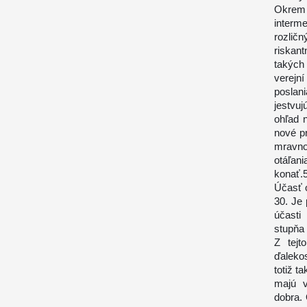
Okrem 
interm
rozlič
riskan
takých
verejn
poslan
jestvu
ohľad n
nové p
mravno
otáľani
konať.
Účasť 
30. Je
účasti
stupňa 
Z tejt
ďaleko
totiž t
majú v
dobra.