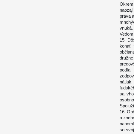
Okrem 
naozaj 
práva a
mnohýc
vnuká, 
Vedomi
15. Dô
konať 
občians
družn
predovš
podľa
zodpove
nátlak
ľudské
sa vho
osobnos
Spoluži
16. Ob
a zodpo
napomí
so svo