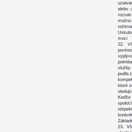
uzatvár
alebo 
rozsah
možno 
režimo
Uskuto
moci
22. Vš
povinn
vyplýv
potreb
služby
podľa z
kompete
ktoré s
sleduj
Keďže 
spolo
rešpek
konkré
Základ
23. Vš