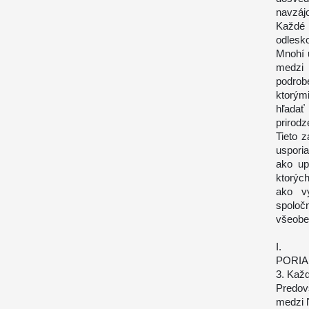
navzáj
Každé 
odlesko
Mnohí 
medzi 
podrobe
ktorým
hľadať
prirodz
Tieto 
uspori
ako up
ktorýc
ako vy
spoloč
všeobe
I.
PORIA
3. Každ
Predov
medzi 