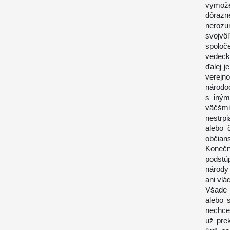
vymože
dôrazn
neroz
svojv
spoloč
vedecko
ďalej 
verejn
národo
s iným
väčšmi
nestrp
alebo 
občians
Konečn
podstúp
národy
ani vlá
Všade 
alebo 
nechce
už pre