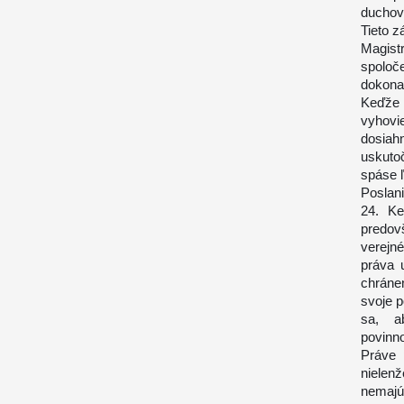
duchov
Tieto 
Magist
spolo
dokonal
Keďže 
vyhovi
dosiah
uskuto
spáse ľ
Poslani
24. Ke
predov
verejné
práva 
chráne
svoje p
sa, a
povinno
Práve 
nielen
nemajú