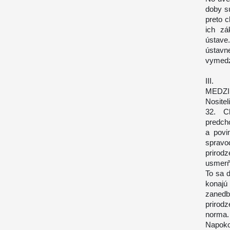
doby sú
preto c
ich zá
ústave.
ústavn
vymedz
III.
MEDZ
Nositel
32. C
predcho
a povi
spravo
prirod
usmerň
To sa d
konajú
zanedb
prirod
norma.
Napoko