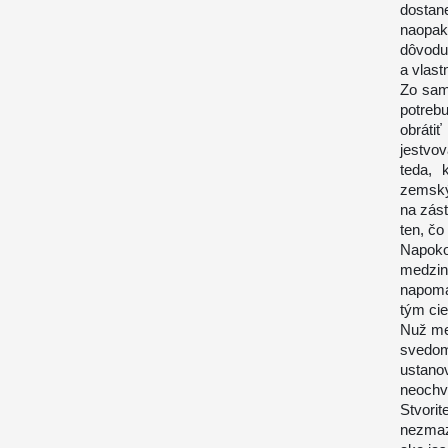
dostane
naopak
dôvodu
a vlast
Zo sam
potrebu
obráti
jestvo
teda, 
zemský
na zás
ten, č
Napoko
medzin
napomá
tým ci
Nuž med
svedo
ustan
neochv
Stvori
nezmaz