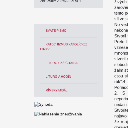
živých
ZBORNÍKY Z KONFERENCIÍ
zároveň
tento p
síl vo 
No ved
nekone
SVÄTÉ PÍSMO
Stvoril
Preto 
KATECHIZMUS KATOLÍCKEJ
vzneše
CIRKVI
mnohor
stvoril
LITURGICKÉ ČÍTANIA
slobod
žalmist
cťou si
LITURGIA HODÍN
rúk".4
Poriado
RÍMSKY MISÁL
2. S 
nepori
nedali 
Stvorit
najavo
že maj
dosved