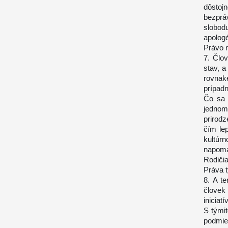
dôstoj
bezprá
slobodu
apologé
Právo 
7. Člo
stav, a
rovnaké
prípad
Čo sa 
jednom
prirod
čím lep
kultúr
napomáh
Rodičia
Práva t
8. A t
človek
iniciatí
S tými
podmie