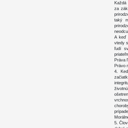
Každá 
za zák
prirod
taký m
prirod
neodcu
A keď 
vtedy s
ľudí s
priateľ
Práva 
Právo n
4. Keď
začiat
integri
životn
ošetre
vrchno
choroby
prípade
Morálne
5. Člo