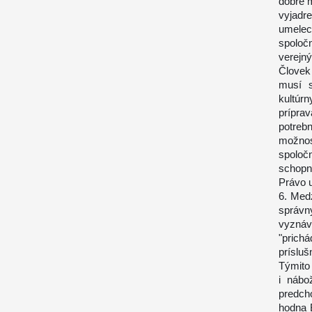
dobré m
vyjadr
umelec
spoloč
verejný
Človek
musí s
kultúr
príprav
potreb
možnos
spoloč
schopn
Právo 
6. Medz
správn
vyznáv
"prich
príslu
Týmito 
i nábo
predcho
hodna 