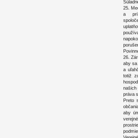
Súladné
25. Med
a prí
spoloč
uplatňo
použív
napoko
porušen
Povinn
26. Zár
aby sa 
a uľahč
totiž 
hospod
našich 
práva s
Preto 
občania
aby úm
verej
prostr
podmie
Verejn