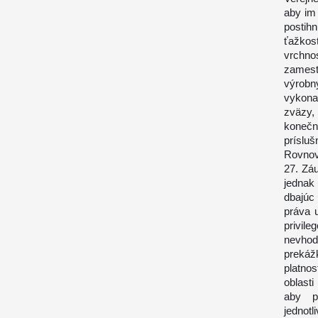
aby im 
postih
ťažkos
vrchno
zamest
výrobn
vykona
zväzy,
koneč
prísluš
Rovnov
27. Zá
jednak 
dbajúc
práva u
privil
nevhod
prekáž
platnos
oblast
aby p
jednot