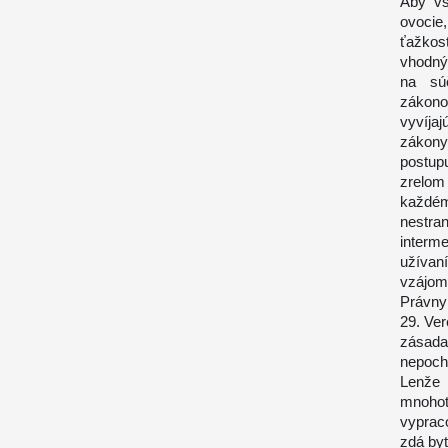
Aby vš
ovocie,
ťažkos
vhodným
na súč
zákono
vyvíja
zákon
postup
zrelom
každém
nestran
interm
užívaní
vzájom
Právny
29. Ve
zásada
nepoch
Lenže 
mnoho
vyprac
zdá by