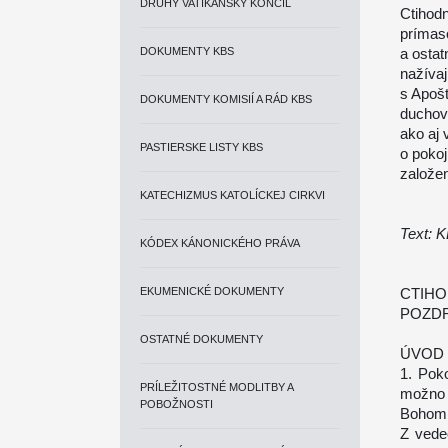
DRUHÝ VATIKÁNSKY KONCIL
Ctihod
prímas
DOKUMENTY KBS
a osta
nažívaj
s Apoš
DOKUMENTY KOMISIÍ A RÁD KBS
duchov
ako aj
PASTIERSKE LISTY KBS
o pokoj
založen
KATECHIZMUS KATOLÍCKEJ CIRKVI
Text: 
KÓDEX KÁNONICKÉHO PRÁVA
EKUMENICKÉ DOKUMENTY
CTIHO
POZDR
OSTATNÉ DOKUMENTY
ÚVOD
1. Poko
PRÍLEŽITOSTNÉ MODLITBY A
možno 
POBOŽNOSTI
Bohom 
Z vede